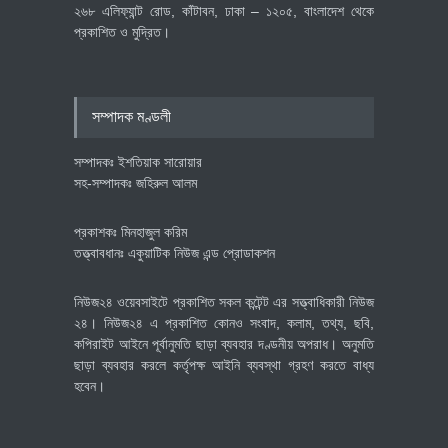
২৬৮ এলিফ্যান্ট রোড, কাঁটাবন, ঢাকা – ১২০৫, বাংলাদেশ থেকে
প্রকাশিত ও মুদ্রিত।
বৈশ্বিক প্রতিযোগিতা সক্ষমতা বাড়াতে
পোশাক শিল্পে নতুন উদ্যোগ
অর্থনীতি
July 23, 2026
সম্পাদক মণ্ডলী
সম্পাদকঃ ইশতিয়াক সারোয়ার
সহ-সম্পাদকঃ জহিরুল আলম
প্রকাশকঃ মিনহাজুল করিম
তত্ত্বাবধানঃ একুয়াটিক নিউজ এন্ড প্রোডাকশন
নিউজ২৪ ওয়েবসাইটে প্রকাশিত সকল কন্টেন্ট এর সত্ত্বাধিকারী নিউজ
২৪। নিউজ২৪ এ প্রকাশিত কোনও সংবাদ, কলাম, তথ্য, ছবি,
কপিরাইট আইনে পূর্বানুমতি ছাড়া ব্যবহার দণ্ডনীয় অপরাধ। অনুমতি
ছাড়া ব্যবহার করলে কর্তৃপক্ষ আইনি ব্যবস্থা গ্রহণ করতে বাধ্য
হবেন।