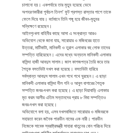
চালানো হয়। একপর্যায়ে তার মৃত্যু হয়েছে ভেবে
অপহরণকারীরা পূর্বাচল তিনশ’ ফুট প্রশস্ত রাস্তার পাশে তাকে
ফেলে দিয়ে যায়। বর্তমানে তিনি পঙ্গু হয়ে জীবন-মৃত্যুর
সন্ধিক্ষণে রয়েছেন।
আইনশৃংখলা বাহিনীর কাছে আসা এ সংক্রান্ত আরও
অভিযোগ থেকে জানা যায়, সারোয়ার ও মজিবরের হাতে
উত্তরা, মাটিকাটা, মানিকদী ও তুরাগ এলাকার বহু লোক তাদের
সম্পত্তি হারিয়েছেন। এদের মধ্যে অন্যতম মানিকদী এলাকার
বাসিন্দা হাজী আবদুস সালাম। জাল কাগজপত্র তৈরি করে তার
পৈতৃক বসতভিটা দখল করা হয়েছে। বসতভিটা হারিয়ে
সর্বস্বান্ত আবদুস সালাম এখন পথে পথে ঘুরছেন। এ ছাড়া
মানিকদী এলাকার বাসিন্দা দীল গনি ও আবুল বাশারের পৈতৃক
সম্পত্তি জবর-দখল করা হয়েছে। এ ছাড়া দিয়াবাড়ি এলাকার
মৃত করম আলীর এতিম সন্তানদের প্রায় ৮ বিঘা সম্পত্তিও
জবর-দখল করা হয়েছে।
অভিযোগে বলা হয়, এসব দখলবাজিতে সারোয়ার ও মজিবরকে
সহায়তা করেন জনৈক পারভীন নামের এক নারী। পারভীন
নিজেকে সাবেক স্বরাষ্ট্রমন্ত্রী সাহারা খাতুনের বোন পরিচয় দিয়ে