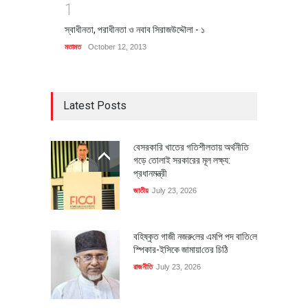
1
স্বাধীনতা, পরাধীনতা ও নবাব সিরাজউদ্দৌলা - ১
মতামত
October 12, 2013
Latest Posts
বেসরকারি খাতের গতিশীলতায় অর্থনীতি
গড়ে তোলাই সরকারের মূল লক্ষ্য:
প্রধানমন্ত্রী
জাতীয়
July 23, 2026
বহিষ্কৃত গাজী নজরু‌লের এম‌পি পদ বা‌তি‌লে
স্পিকার-ইসিকে জামায়া‌তের চি‌ঠি
রাজনীতি
July 23, 2026