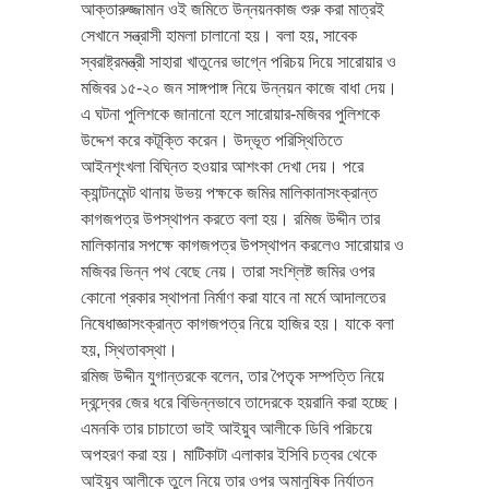
আক্তারুজ্জামান ওই জমিতে উন্নয়নকাজ শুরু করা মাত্রই
সেখানে সন্ত্রাসী হামলা চালানো হয়। বলা হয়, সাবেক
স্বরাষ্ট্রমন্ত্রী সাহারা খাতুনের ভাগ্নে পরিচয় দিয়ে সারোয়ার ও
মজিবর ১৫-২০ জন সাঙ্গপাঙ্গ নিয়ে উন্নয়ন কাজে বাধা দেয়।
এ ঘটনা পুলিশকে জানানো হলে সারোয়ার-মজিবর পুলিশকে
উদ্দেশ করে কটূক্তি করেন। উদ্ভূত পরিস্থিতিতে
আইনশৃংখলা বিঘ্নিত হওয়ার আশংকা দেখা দেয়। পরে
ক্যান্টনমেন্ট থানায় উভয় পক্ষকে জমির মালিকানাসংক্রান্ত
কাগজপত্র উপস্থাপন করতে বলা হয়। রমিজ উদ্দীন তার
মালিকানার সপক্ষে কাগজপত্র উপস্থাপন করলেও সারোয়ার ও
মজিবর ভিন্ন পথ বেছে নেয়। তারা সংশ্লিষ্ট জমির ওপর
কোনো প্রকার স্থাপনা নির্মাণ করা যাবে না মর্মে আদালতের
নিষেধাজ্ঞাসংক্রান্ত কাগজপত্র নিয়ে হাজির হয়। যাকে বলা
হয়, স্থিতাবস্থা।
রমিজ উদ্দীন যুগান্তরকে বলেন, তার পৈতৃক সম্পত্তি নিয়ে
দ্বন্দ্বের জের ধরে বিভিন্নভাবে তাদেরকে হয়রানি করা হচ্ছে।
এমনকি তার চাচাতো ভাই আইয়ুব আলীকে ডিবি পরিচয়ে
অপহরণ করা হয়। মাটিকাটা এলাকার ইসিবি চত্বর থেকে
আইয়ুব আলীকে তুলে নিয়ে তার ওপর অমানুষিক নির্যাতন