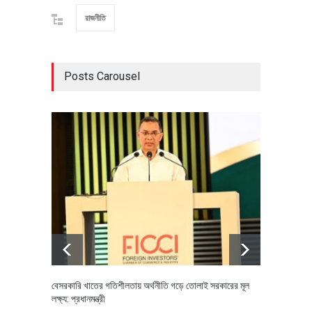
রাজনীতি
Posts Carousel
বেসরকারি খাতের গতিশীলতায় অর্থনীতি গড়ে তোলাই সরকারের মূল
বহিষ্কৃত 
লক্ষ্য: প্রধানমন্ত্রী
চি‌ঠি