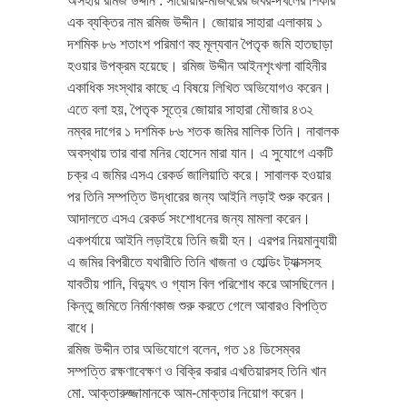
অসহায় রমিজ উদ্দীন : সারোয়ার-মজিবরের জবর-দখলের শিকার
এক ব্যক্তির নাম রমিজ উদ্দীন। জোয়ার সাহারা এলাকায় ১
দশমিক ৮৬ শতাংশ পরিমাণ বহু মূল্যবান পৈতৃক জমি হাতছাড়া
হওয়ার উপক্রম হয়েছে। রমিজ উদ্দীন আইনশৃংখলা বাহিনীর
একাধিক সংস্থার কাছে এ বিষয়ে লিখিত অভিযোগও করেন।
এতে বলা হয়, পৈতৃক সূত্রে জোয়ার সাহারা মৌজার ৪৩২
নম্বর দাগের ১ দশমিক ৮৬ শতক জমির মালিক তিনি। নাবালক
অবস্থায় তার বাবা মনির হোসেন মারা যান। এ সুযোগে একটি
চক্র এ জমির এসএ রেকর্ড জালিয়াতি করে। সাবালক হওয়ার
পর তিনি সম্পত্তি উদ্ধারের জন্য আইনি লড়াই শুরু করেন।
আদালতে এসএ রেকর্ড সংশোধনের জন্য মামলা করেন।
একপর্যায়ে আইনি লড়াইয়ে তিনি জয়ী হন। এরপর নিয়মানুযায়ী
এ জমির বিপরীতে যথারীতি তিনি খাজনা ও হোল্ডিং ট্যাক্সসহ
যাবতীয় পানি, বিদ্যুৎ ও গ্যাস বিল পরিশোধ করে আসছিলেন।
কিন্তু জমিতে নির্মাণকাজ শুরু করতে গেলে আবারও বিপত্তি
বাধে।
রমিজ উদ্দীন তার অভিযোগে বলেন, গত ১৪ ডিসেম্বর
সম্পত্তি রক্ষণাবেক্ষণ ও বিক্রি করার এখতিয়ারসহ তিনি খান
মো. আক্তারুজ্জামানকে আম-মোক্তার নিয়োগ করেন।