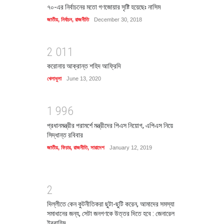
৭০-এর নির্বাচনের মতো গণজোয়ার সৃষ্টি হয়েছেঃ নাসিম
জাতীয়
,
নির্বাচন
,
রাজনীতি
December 30, 2018
2
0
1
1
করোনায় আক্রান্ত শহিদ আফ্রিদি
খেলাধুলা
June 13, 2020
1
9
9
6
প্রধানমন্ত্রীর পরামর্শে মন্ত্রীদের পিএস নিয়োগ, এপিএস নিয়ে
সিদ্ধান্ত রবিবার
জাতীয়
,
ফিচার
,
রাজনীতি
,
সারাদেশ
January 12, 2019
2
দিল্লীতে কেন কুটনীতিকরা ছুটা-ছুটি করেন, আমাদের সমস্যা
সমাধানের জন্য, সেটা জনগণকে উত্তর দিতে হবে : জেনারেল
ইবরাহিম