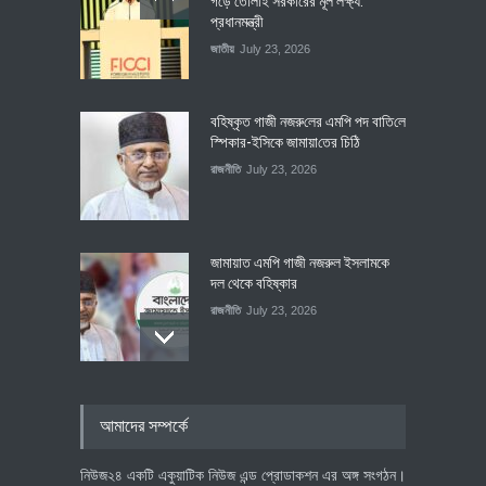
গড়ে তোলাই সরকারের মূল লক্ষ্য:
প্রধানমন্ত্রী
জাতীয়
July 23, 2026
বহিষ্কৃত গাজী নজরু‌লের এম‌পি পদ বা‌তি‌লে
স্পিকার-ইসিকে জামায়া‌তের চি‌ঠি
রাজনীতি
July 23, 2026
জামায়াত এমপি গাজী নজরুল ইসলামকে
দল থেকে বহিষ্কার
রাজনীতি
July 23, 2026
৪০০ মিলিয়ন ডলারের বিদেশি বিনিয়োগ
আমাদের সম্পর্কে
বাস্তবায়নের পথে
অর্থনীতি
July 23, 2026
নিউজ২৪ একটি একুয়াটিক নিউজ এন্ড প্রোডাকশন এর অঙ্গ সংগঠন।