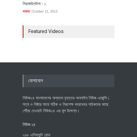
সিরাজউদ্দৌলা - ১
মতামত
October 12, 2013
Featured Videos
যোগাযোগ
নিউজ২৪ বাংলাদেশের অন্যতম বৃহত্তর অনলাইন নিউজ এজেন্সি।
সত্য ও নিষ্ঠার সাথে সঠিক ও নিরপেক্ষ খবরাখবর পাঠকদের কাছে
পৌঁছে দেওয়াই নিউজ২৪ এর মূল উদ্দেশ্য।
নিউজ ২৪
২৬৮ এলিফ্যান্ট রোড