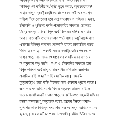
আইনশৃংখলা বাহিনীর কর্মকর্তাদের নানাভাবে চাপ দেন।
আইনশৃংখলা বাহিনীর সংশ্লিষ্ট সূত্র বলছে, অ্যাডভোকেট
সাহারা খাতুন স্বরাষ্ট্রমন্ত্রী হওয়ার পর থেকেই তার ভাগ্নে
পরিচয় দিয়ে বেপরোয়া হয়ে ওঠে সারোয়ার ও মজিবর। দখল,
চাঁদাবাজি ও পুলিশের বদলি-পদোন্নতির মাধ্যমে একেবারে
নিঃস্ব অবস্থা থেকে বিপুল অর্থ-বিত্তের মালিক বনে যায়
তারা। রাতারাতি তাদের চেহারা পাল্টে যায়। ক্যান্টনমেন্ট থানা
এলাকার বিভিন্ন আবাসন কোম্পানি তাদের চাঁদাবাজির কাছে
জিম্মি হয়ে পড়ে। পরবর্তী সময়ে স্বরাষ্ট্রমন্ত্রীর পদ থেকে
সাহারা খাতুন বাদ পড়লেও সারোয়ার ও মজিবরের ক্ষমতার
অপব্যবহার বন্ধ হয়নি। দখল ও চাঁদাবাজির মাধ্যমে তারা
বিপুল পরিমাণ অর্থ ছাড়াও রাজধানীর অভিজাত এলাকায়
একাধিক বাড়ি ও দামি গাড়ির মালিক হয়। এমনকি
যুক্তরাষ্ট্রেও তারা বাড়ি কিনেছে বলে এলাকায় প্রচার আছে।
এদিকে এসব অভিযোগের বিষয়ে বক্তব্য জানতে চাইলে
সাবেক স্বরাষ্ট্রমন্ত্রী সাহারা খাতুনের ব্যক্তিগত সহকারী মজিবর
রহমান মঙ্গলবার যুগান্তরকে বলেন, তাদের বিরুদ্ধে র‌্যাব-
পুলিশের কাছে বিভিন্ন সময় নানা ধরনের মিথ্যা অভিযোগ দেয়া
হয়েছে। যার একটিরও প্রমাণ মেলেনি। রমিজ উদ্দীন নামের