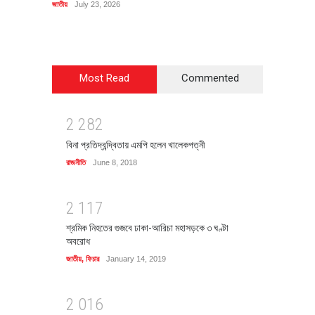
জাতীয়
July 23, 2026
রাজনীতি
J
Most Read
Commented
2
2
8
2
বিনা প্রতিদ্বন্দ্বিতায় এমপি হলেন খালেকপত্নী
রাজনীতি
June 8, 2018
2
1
1
7
শ্রমিক নিহতের গুজবে ঢাকা-আরিচা মহাসড়কে ৩ ঘণ্টা
অবরোধ
জাতীয়
,
ফিচার
January 14, 2019
2
0
1
6