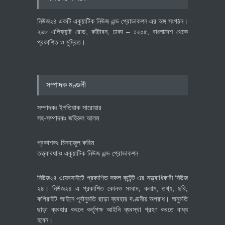
অর্থনীতি
July 23, 2026
নিউজ২৪ একটি একুয়াটিক নিউজ এন্ড প্রোডাকশন এর অঙ্গ সংগঠন।
২৬৮ এলিফ্যান্ট রোড, কাঁটাবন, ঢাকা – ১২০৫, বাংলাদেশ থেকে
প্রকাশিত ও মুদ্রিত।
বৈশ্বিক প্রতিযোগিতা সক্ষমতা বাড়াতে
পোশাক শিল্পে নতুন উদ্যোগ
অর্থনীতি
July 23, 2026
সম্পাদক মণ্ডলী
সম্পাদকঃ ইশতিয়াক সারোয়ার
সহ-সম্পাদকঃ জহিরুল আলম
প্রকাশকঃ মিনহাজুল করিম
তত্ত্বাবধানঃ একুয়াটিক নিউজ এন্ড প্রোডাকশন
নিউজ২৪ ওয়েবসাইটে প্রকাশিত সকল কন্টেন্ট এর সত্ত্বাধিকারী নিউজ
২৪। নিউজ২৪ এ প্রকাশিত কোনও সংবাদ, কলাম, তথ্য, ছবি,
কপিরাইট আইনে পূর্বানুমতি ছাড়া ব্যবহার দণ্ডনীয় অপরাধ। অনুমতি
ছাড়া ব্যবহার করলে কর্তৃপক্ষ আইনি ব্যবস্থা গ্রহণ করতে বাধ্য
হবেন।