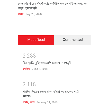
বেসরকারি খাতের গতিশীলতায় অর্থনীতি গড়ে তোলাই সরকারের মূল
বহিষ্কৃত 
লক্ষ্য: প্রধানমন্ত্রী
চি‌ঠি
জাতীয়
July 23, 2026
রাজনীতি
J
Most Read
Commented
2
2
8
3
বিনা প্রতিদ্বন্দ্বিতায় এমপি হলেন খালেকপত্নী
রাজনীতি
June 8, 2018
2
1
1
8
শ্রমিক নিহতের গুজবে ঢাকা-আরিচা মহাসড়কে ৩ ঘণ্টা
অবরোধ
জাতীয়
,
ফিচার
January 14, 2019