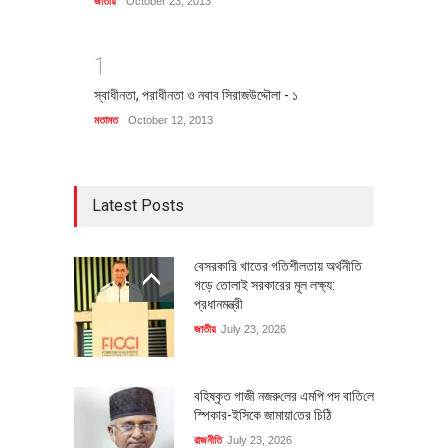
জাতীয়
October 23, 2013
1
স্বাধীনতা, পরাধীনতা ও নবাব সিরাজউদ্দৌলা - ১
মতামত
October 12, 2013
Latest Posts
বেসরকারি খাতের গতিশীলতায় অর্থনীতি
গড়ে তোলাই সরকারের মূল লক্ষ্য:
প্রধানমন্ত্রী
জাতীয়
July 23, 2026
বহিষ্কৃত গাজী নজরু‌লের এম‌পি পদ বা‌তি‌লে
স্পিকার-ইসিকে জামায়া‌তের চি‌ঠি
রাজনীতি
July 23, 2026