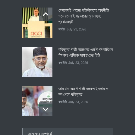
বেসরকারি খাতের গতিশীলতায় অর্থনীতি
গড়ে তোলাই সরকারের মূল লক্ষ্য:
প্রধানমন্ত্রী
জাতীয়
July 23, 2026
বহিষ্কৃত গাজী নজরু‌লের এম‌পি পদ বা‌তি‌লে
স্পিকার-ইসিকে জামায়া‌তের চি‌ঠি
রাজনীতি
July 23, 2026
জামায়াত এমপি গাজী নজরুল ইসলামকে
দল থেকে বহিষ্কার
রাজনীতি
July 23, 2026
৪০০ মিলিয়ন ডলারের বিদেশি বিনিয়োগ
আমাদের সম্পর্কে
বাস্তবায়নের পথে