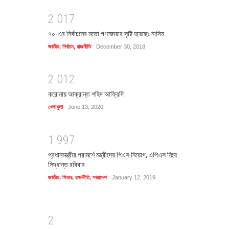
2
0
1
7
৭০-এর নির্বাচনের মতো গণজোয়ার সৃষ্টি হয়েছেঃ নাসিম
জাতীয়
,
নির্বাচন
,
রাজনীতি
December 30, 2018
2
0
1
2
করোনায় আক্রান্ত শহিদ আফ্রিদি
খেলাধুলা
June 13, 2020
1
9
9
7
প্রধানমন্ত্রীর পরামর্শে মন্ত্রীদের পিএস নিয়োগ, এপিএস নিয়ে
সিদ্ধান্ত রবিবার
জাতীয়
,
ফিচার
,
রাজনীতি
,
সারাদেশ
January 12, 2019
2