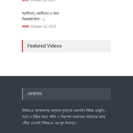
স্বাধীনতা, পরাধীনতা ও নবাব
সিরাজউদ্দৌলা - ১
মতামত
October 12, 2013
Featured Videos
যোগাযোগ
নিউজ২৪ বাংলাদেশের অন্যতম বৃহত্তর অনলাইন নিউজ এজেন্সি।
সত্য ও নিষ্ঠার সাথে সঠিক ও নিরপেক্ষ খবরাখবর পাঠকদের কাছে
পৌঁছে দেওয়াই নিউজ২৪ এর মূল উদ্দেশ্য।