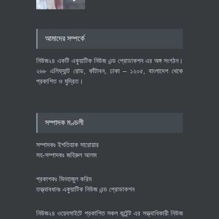
৪০০ মিলিয়ন ডলারের বিদেশি বিনিয়োগ
আমাদের সম্পর্কে
বাস্তবায়নের পথে
অর্থনীতি
July 23, 2026
নিউজ২৪ একটি একুয়াটিক নিউজ এন্ড প্রোডাকশন এর অঙ্গ সংগঠন।
২৬৮ এলিফ্যান্ট রোড, কাঁটাবন, ঢাকা – ১২০৫, বাংলাদেশ থেকে
প্রকাশিত ও মুদ্রিত।
বৈশ্বিক প্রতিযোগিতা সক্ষমতা বাড়াতে
পোশাক শিল্পে নতুন উদ্যোগ
অর্থনীতি
July 23, 2026
সম্পাদক মণ্ডলী
সম্পাদকঃ ইশতিয়াক সারোয়ার
সহ-সম্পাদকঃ জহিরুল আলম
প্রকাশকঃ মিনহাজুল করিম
তত্ত্বাবধানঃ একুয়াটিক নিউজ এন্ড প্রোডাকশন
নিউজ২৪ ওয়েবসাইটে প্রকাশিত সকল কন্টেন্ট এর সত্ত্বাধিকারী নিউজ