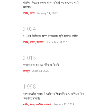
শ্রমিক নিহতের গুজবে ঢাকা-আরিচা মহাসড়কে ৩ ঘণ্টা
অবরোধ
জাতীয়
,
ফিচার
January 14, 2019
2
0
2
4
৭০-এর নির্বাচনের মতো গণজোয়ার সৃষ্টি হয়েছেঃ নাসিম
জাতীয়
,
নির্বাচন
,
রাজনীতি
December 30, 2018
2
0
1
5
করোনায় আক্রান্ত শহিদ আফ্রিদি
খেলাধুলা
June 13, 2020
1
9
9
8
প্রধানমন্ত্রীর পরামর্শে মন্ত্রীদের পিএস নিয়োগ, এপিএস নিয়ে
সিদ্ধান্ত রবিবার
জাতীয়
,
ফিচার
,
রাজনীতি
,
সারাদেশ
January 12, 2019