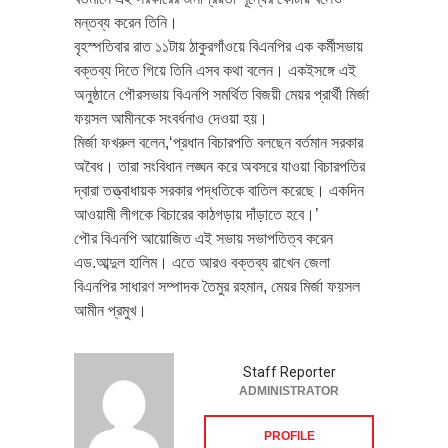
মন্তব্য করেন তিনি।
বৃহস্পতিবার রাত ১১টায় ঠাকুরগাঁওয়ে বিএনপির এক কর্মীসভায়
বক্তব্য দিতে গিয়ে তিনি এসব কথা বলেন। একইসঙ্গে এই
অনুষ্ঠানে পৌরসভায় বিএনপি সমর্থিত বিজয়ী মেয়র প্রার্থী মির্জা
ফয়সল আমীনকে সংবর্ধনাও দেওয়া হয়।
মির্জা ফখরুল বলেন,‘প্রধান বিচারপতি বলছেন বর্তমান সরকার
অবৈধ। তারা সংবিধান লঙ্ঘন করে অবসরে যাওয়া বিচারপতির
দ্বারা তত্ত্বাধায়ক সরকার পদ্ধতিকে বাতিল করেছে। একদিন
আওয়ামী লীগকে বিচারের কাঠগড়ায় দাঁড়াতে হবে।’
পৌর বিএনপি আয়োজিত এই সভায় সভাপতিত্ব করেন
এড.আব্দুল হালিম। এতে আরও বক্তব্য রাখেন জেলা
বিএনপির সাধারণ সম্পাদক তৈমুর রহমান, মেয়র মির্জা ফয়সল
আমীন প্রমুখ।
Staff Reporter
ADMINISTRATOR
PROFILE