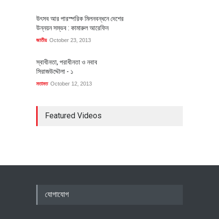
উৎসব আর পারস্পরিক মিলনবন্ধনে দেশের
উন্নয়ন সম্ভব : কামারুল আরেফিন
জাতীয়
October 23, 2013
স্বাধীনতা, পরাধীনতা ও নবাব
সিরাজউদ্দৌলা - ১
মতামত
October 12, 2013
Featured Videos
যোগাযোগ