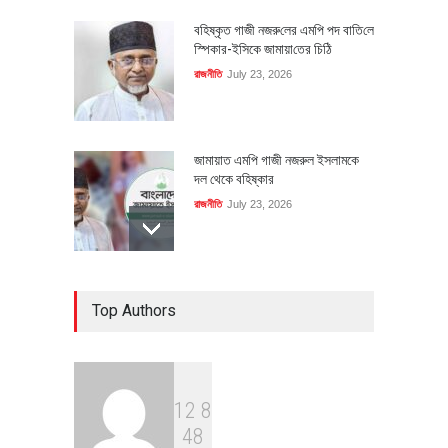
বহিষ্কৃত গাজী নজরু‌লের এম‌পি পদ বা‌তি‌লে
স্পিকার-ইসিকে জামায়া‌তের চি‌ঠি
রাজনীতি
July 23, 2026
জামায়াত এমপি গাজী নজরুল ইসলামকে
দল থেকে বহিষ্কার
রাজনীতি
July 23, 2026
৪০০ মিলিয়ন ডলারের বিদেশি বিনিয়োগ
Top Authors
বাস্তবায়নের পথে
অর্থনীতি
July 23, 2026
1
2
8
বৈশ্বিক প্রতিযোগিতা সক্ষমতা বাড়াতে
4
8
পোশাক শিল্পে নতুন উদ্যোগ