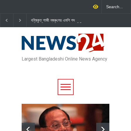
বহিষ্কৃত গাজী নজরু‌লের এম‌পি পদ
জামায়াত এমপি গাজী নজরুল ইসলামকে
বা‌তি‌লে স্পিকার-ইসিকে জামায়া‌তের চি‌ঠি
দল থেকে বহিষ্কার
Largest Bangladeshi Online News Agency