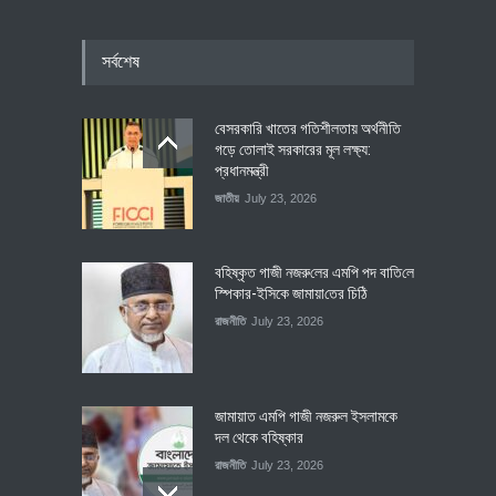
সর্বশেষ
বেসরকারি খাতের গতিশীলতায় অর্থনীতি
গড়ে তোলাই সরকারের মূল লক্ষ্য:
প্রধানমন্ত্রী
জাতীয়
July 23, 2026
বহিষ্কৃত গাজী নজরু‌লের এম‌পি পদ বা‌তি‌লে
স্পিকার-ইসিকে জামায়া‌তের চি‌ঠি
রাজনীতি
July 23, 2026
জামায়াত এমপি গাজী নজরুল ইসলামকে
দল থেকে বহিষ্কার
রাজনীতি
July 23, 2026