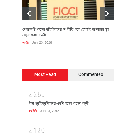
বেসরকারি খাতের গতিশীলতায় অর্থনীতি গড়ে তোলাই সরকারের মূল
বহিষ্কৃত 
লক্ষ্য: প্রধানমন্ত্রী
চি‌ঠি
জাতীয়
July 23, 2026
রাজনীতি
J
Most Read
Commented
2
2
8
5
বিনা প্রতিদ্বন্দ্বিতায় এমপি হলেন খালেকপত্নী
রাজনীতি
June 8, 2018
2
1
2
0