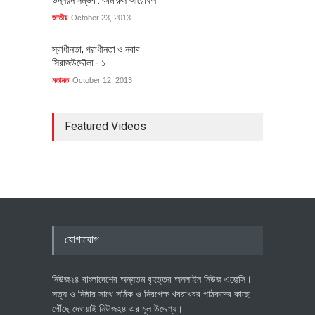
উন্নয়ন সম্ভব : কামারুল আরেফিন
জাতীয়
October 23, 2013
স্বাধীনতা, পরাধীনতা ও নবাব
সিরাজউদ্দৌলা - ১
মতামত
October 12, 2013
Featured Videos
যোগাযোগ
নিউজ২৪ বাংলাদেশের অন্যতম বৃহত্তর অনলাইন নিউজ এজেন্সি।
সত্য ও নিষ্ঠার সাথে সঠিক ও নিরপেক্ষ খবরাখবর পাঠকদের কাছে
পৌঁছে দেওয়াই নিউজ২৪ এর মূল উদ্দেশ্য।