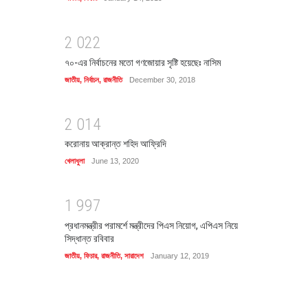
2
0
2
2
৭০-এর নির্বাচনের মতো গণজোয়ার সৃষ্টি হয়েছেঃ নাসিম
জাতীয়
,
নির্বাচন
,
রাজনীতি
December 30, 2018
2
0
1
4
করোনায় আক্রান্ত শহিদ আফ্রিদি
খেলাধুলা
June 13, 2020
1
9
9
7
প্রধানমন্ত্রীর পরামর্শে মন্ত্রীদের পিএস নিয়োগ, এপিএস নিয়ে
সিদ্ধান্ত রবিবার
জাতীয়
,
ফিচার
,
রাজনীতি
,
সারাদেশ
January 12, 2019