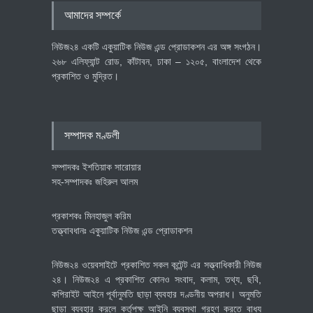
৪০০ মিলিয়ন ডলারের বিদেশি বিনিয়োগ
আমাদের সম্পর্কে
বাস্তবায়নের পথে
অর্থনীতি
July 23, 2026
নিউজ২৪ একটি একুয়াটিক নিউজ এন্ড প্রোডাকশন এর অঙ্গ সংগঠন।
২৬৮ এলিফ্যান্ট রোড, কাঁটাবন, ঢাকা – ১২০৫, বাংলাদেশ থেকে
প্রকাশিত ও মুদ্রিত।
বৈশ্বিক প্রতিযোগিতা সক্ষমতা বাড়াতে
পোশাক শিল্পে নতুন উদ্যোগ
অর্থনীতি
July 23, 2026
সম্পাদক মণ্ডলী
সম্পাদকঃ ইশতিয়াক সারোয়ার
সহ-সম্পাদকঃ জহিরুল আলম
প্রকাশকঃ মিনহাজুল করিম
তত্ত্বাবধানঃ একুয়াটিক নিউজ এন্ড প্রোডাকশন
নিউজ২৪ ওয়েবসাইটে প্রকাশিত সকল কন্টেন্ট এর সত্ত্বাধিকারী নিউজ
২৪। নিউজ২৪ এ প্রকাশিত কোনও সংবাদ, কলাম, তথ্য, ছবি,
কপিরাইট আইনে পূর্বানুমতি ছাড়া ব্যবহার দণ্ডনীয় অপরাধ। অনুমতি
ছাড়া ব্যবহার করলে কর্তৃপক্ষ আইনি ব্যবস্থা গ্রহণ করতে বাধ্য