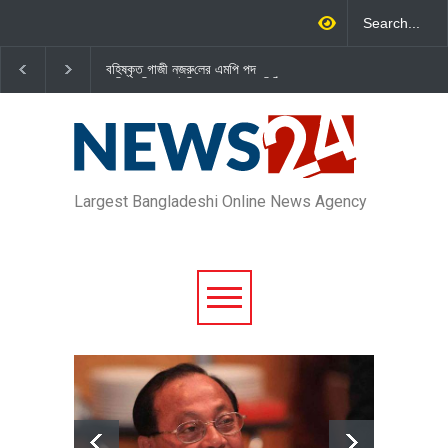
বহিষ্কৃত গাজী নজরু‌লের এম‌পি পদ
জামায়াত এমপি গাজী নজরুল ইসলামকে
বা‌তি‌লে স্পিকার-ইসিকে জামায়া‌তের চি‌ঠি
দল থেকে বহিষ্কার
Largest Bangladeshi Online News Agency