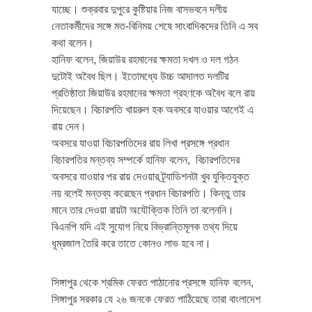
যাচ্ছে। শুক্রবার দুপুরে কুষ্টিয়ার নিজ বাসভবনে দলীয়
নেতাকর্মীদের সঙ্গে মত-বিনিময় শেষে সাংবাদিকদের তিনি এ সব
কথা বলেন।
হানিফ বলেন, জিয়াউর রহমানের ক্ষমতা দখল ও দল গঠন
দুটোই অবৈধ ছিল। ইতোমধ্যে উচ্চ আদালত দলটির
প্রতিষ্ঠাতা জিয়াউর রহমানের ক্ষমতা গ্রহণকে অবৈধ বলে রায়
দিয়েছেন। বিচারপতি খায়রুল হক অবসরে যাওয়ার আগেই এ
রায় দেন।
অবসরে যাওয়া বিচারপতিদের রায় লিখা প্রসঙ্গে প্রধান
বিচারপতির মন্তব্য সম্পর্কে হানিফ বলেন, বিচারপতিদের
অবসরে যাওয়ার পর রায় দেওয়ার ট্র্যাডিশনটা খুব যুক্তিযুক্ত
নয় বলেই মন্তব্য করেছেন প্রধান বিচারপতি। কিন্তু তার
মানে তার দেওয়া রায়টা অযৌক্তিক তিনি তা বলেননি।
বিএনপি যদি এই সুযোগ নিয়ে বিভ্রান্তিমূলক তথ্য দিয়ে
ধূম্রজাল তৈরি করে তাতে কোনও লাভ হবে না।
সিঙ্গাপুর থেকে শ্রমিক ফেরত পাঠানোর প্রসঙ্গে হানিফ বলেন,
সিঙ্গাপুর সরকার যে ২৬ জনকে ফেরত পাঠিয়েছে তারা বাংলাদেশ