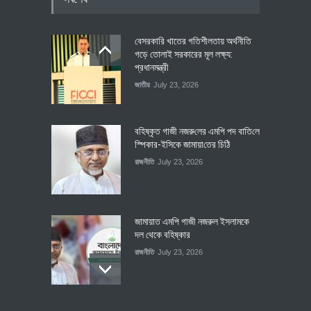
বেসরকারি খাতের গতিশীলতায় অর্থনীতি
গড়ে তোলাই সরকারের মূল লক্ষ্য:
প্রধানমন্ত্রী
জাতীয়
July 23, 2026
বহিষ্কৃত গাজী নজরু‌লের এম‌পি পদ বা‌তি‌লে
স্পিকার-ইসিকে জামায়া‌তের চি‌ঠি
রাজনীতি
July 23, 2026
জামায়াত এমপি গাজী নজরুল ইসলামকে
দল থেকে বহিষ্কার
রাজনীতি
July 23, 2026