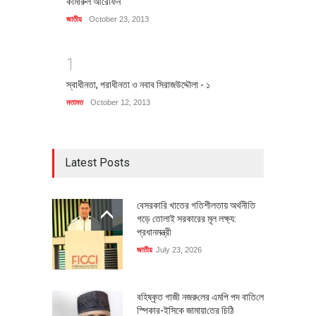
কামারুল আরেফিন
জাতীয়
October 23, 2013
1
স্বাধীনতা, পরাধীনতা ও নবাব সিরাজউদ্দৌলা - ১
মতামত
October 12, 2013
Latest Posts
বেসরকারি খাতের গতিশীলতায় অর্থনীতি
গড়ে তোলাই সরকারের মূল লক্ষ্য:
প্রধানমন্ত্রী
জাতীয়
July 23, 2026
বহিষ্কৃত গাজী নজরু‌লের এম‌পি পদ বা‌তি‌লে
স্পিকার-ইসিকে জামায়া‌তের চি‌ঠি