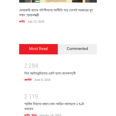
বেসরকারি খাতের গতিশীলতায় অর্থনীতি গড়ে তোলাই সরকারের মূল
বহিষ্কৃত 
লক্ষ্য: প্রধানমন্ত্রী
চি‌ঠি
জাতীয়
July 23, 2026
রাজনীতি
J
Most Read
Commented
2
2
8
4
বিনা প্রতিদ্বন্দ্বিতায় এমপি হলেন খালেকপত্নী
রাজনীতি
June 8, 2018
2
1
1
9
শ্রমিক নিহতের গুজবে ঢাকা-আরিচা মহাসড়কে ৩ ঘণ্টা
অবরোধ
জাতীয়
,
ফিচার
January 14, 2019