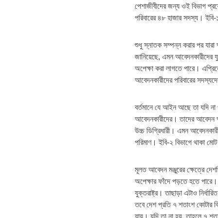
পেশাজীবীদের জন্য ওই বিভাগ প্র
পরিবারের ৪৮ হাজার সদস্য। ইবি-
শুধু স্নাতক সম্পন্ন করার পর যার
জানিয়েছে, এমন আবেদনকারীদের যুক
অপেক্ষা করা লাগতে পারে। এপ্রি
আবেদনকারীদের পরিবারের সদস্যদে
বর্তমানে যে আইন আছে তা যদি না প
আবেদনকারীদের। তাদের আবেদন অন
উচ্চ ডিগ্রিধারী। এমন আবেদনকার
পরিমাণ। ইবি-২ বিভাগে থাকা মো
মূলত আবেদন মঞ্জুরের ক্ষেত্রে দে
অপেক্ষার ফাঁদে পড়তে হতে পারে। 
যুক্তরাষ্ট্র। তাছাড়া এটাও নির্ধ
তবে দেশ প্রতি ৭ শতাংশ কোটার বিষয
যায়। যদি তা না হয়, তাহলে ৭ শত