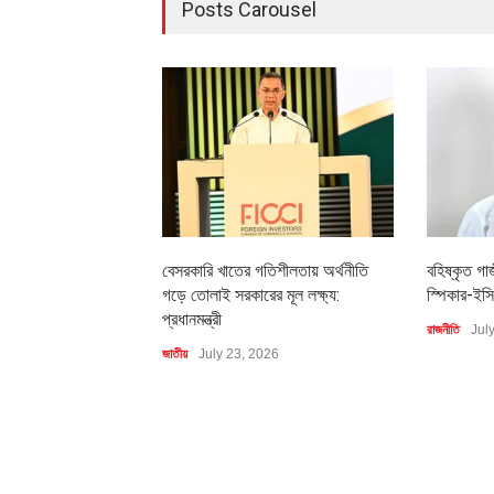
Posts Carousel
বেসরকারি খাতের গতিশীলতায় অর্থনীতি
বহিষ্কৃত গা
গড়ে তোলাই সরকারের মূল লক্ষ্য:
স্পিকার-ইসি
প্রধানমন্ত্রী
রাজনীতি
Jul
জাতীয়
July 23, 2026