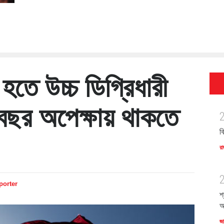
়ী হতে উচ্চ ডিগ্রিধারী
বছর অপেক্ষায় থাকতে
ব
রা
porter
শ
অ
জ