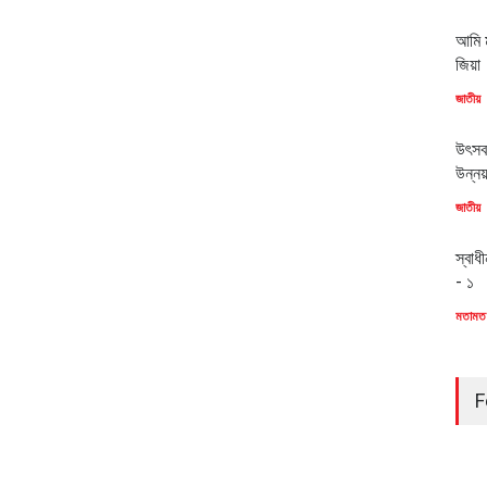
আমি ম
জিয়া
জাতীয়
উৎসব
উন্ন
জাতীয়
স্বাধ
- ১
মতামত
F