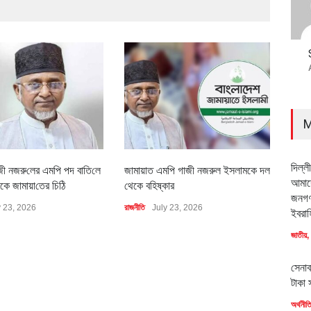
M
দিল্ল
জী নজরু‌লের এম‌পি পদ বা‌তি‌লে
জামায়াত এমপি গাজী নজরুল ইসলামকে দল
৪০০ 
আমাদে
কে জামায়া‌তের চি‌ঠি
থেকে বহিষ্কার
বাস্ত
জনগণ
y 23, 2026
রাজনীতি
July 23, 2026
অর্থনীত
ইবরাহ
জাতীয়
,
সেনাব
টাকা 
অর্থনীত