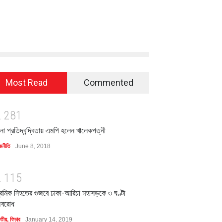
Most Read
Commented
2
2
8
1
িনা প্রতিদ্বন্দ্বিতায় এমপি হলেন খালেকপত্নী
জনীতি
June 8, 2018
2
1
1
5
্রমিক নিহতের গুজবে ঢাকা-আরিচা মহাসড়কে ৩ ঘণ্টা
বরোধ
াতীয়
,
ফিচার
January 14, 2019