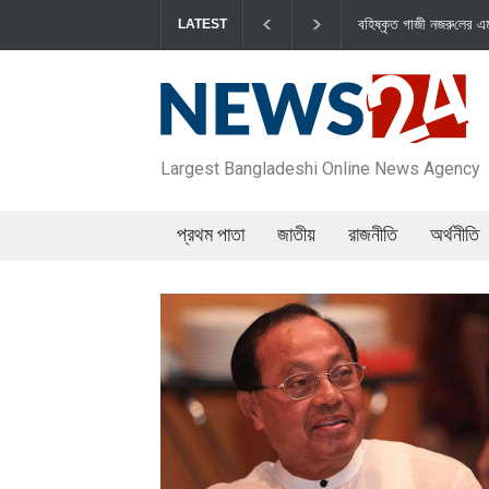
বহিষ্কৃত গাজী নজরু‌লের এম‌পি পদ বা‌তি‌লে স্পিকার-ইসি
LATEST
Largest Bangladeshi Online News Agency
প্রথম পাতা
জাতীয়
রাজনীতি
অর্থনীতি