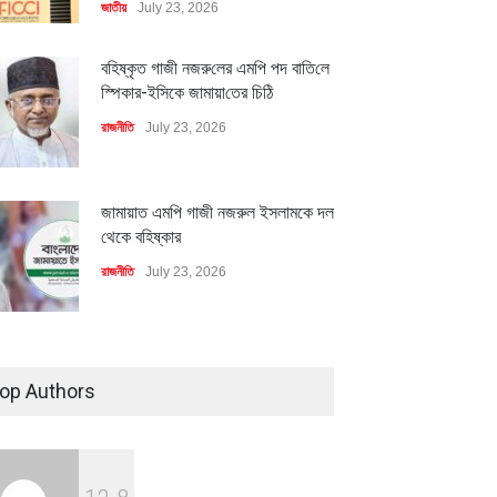
জাতীয়
July 23, 2026
বহিষ্কৃত গাজী নজরু‌লের এম‌পি পদ বা‌তি‌লে
স্পিকার-ইসিকে জামায়া‌তের চি‌ঠি
রাজনীতি
July 23, 2026
জামায়াত এমপি গাজী নজরুল ইসলামকে দল
থেকে বহিষ্কার
রাজনীতি
July 23, 2026
৪০০ মিলিয়ন ডলারের বিদেশি বিনিয়োগ
বাস্তবায়নের পথে
op Authors
অর্থনীতি
July 23, 2026