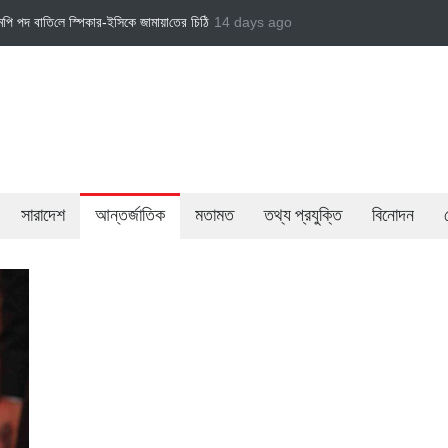
কে জামায়া‌তের চি‌ঠি
জামায়াত এমপি গাজী নজরুল ইসলামকে দল থেকে বহিষ্কার
14 days ago
বেসরকারি খাতের
সারাদেশ
আন্তর্জাতিক
মতামত
তথ্য প্রযুক্তি
বিনোদন