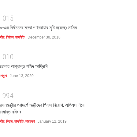
2
0
1
5
০-এর নির্বাচনের মতো গণজোয়ার সৃষ্টি হয়েছেঃ নাসিম
াতীয়
,
নির্বাচন
,
রাজনীতি
December 30, 2018
2
0
1
0
রোনায় আক্রান্ত শহিদ আফ্রিদি
লাধুলা
June 13, 2020
1
9
9
4
্রধানমন্ত্রীর পরামর্শে মন্ত্রীদের পিএস নিয়োগ, এপিএস নিয়ে
িদ্ধান্ত রবিবার
াতীয়
,
ফিচার
,
রাজনীতি
,
সারাদেশ
January 12, 2019