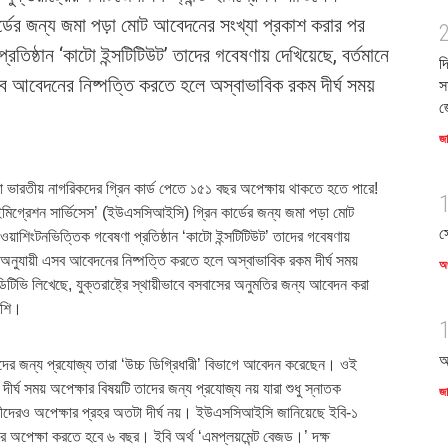
ডের জন্য জমা পড়া মোট আবেদনের সংখ্যা প্রকাশ করার পর
রতিষ্ঠান ‘কাটো ইন্সটিটিউট’ তাদের গবেষণায় দেখিয়েছে, বর্তমানে
দ
সব আবেদনের নিষ্পত্তি করতে হলে অস্বাভাবিক রকম দীর্ঘ সময়
স
জ
জ
করা ভারতীয় নাগরিকদের গ্রিন কার্ড পেতে ১৫১ বছর অপেক্ষায় থাকতে হতে পারে!
্ড ইমিগ্রেশন সার্ভিসেস’ (ইউএসসিআইসি) গ্রিন কার্ডের জন্য জমা পড়া মোট
স
য়াশিংটনভিত্তিক গবেষণা প্রতিষ্ঠান ‘কাটো ইন্সটিটিউট’ তাদের গবেষণায়
ন অনুযায়ী এসব আবেদনের নিষ্পত্তি করতে হলে অস্বাভাবিক রকম দীর্ঘ সময়
অর
টিভি লিখেছে, যুক্তরাষ্ট্রে স্থায়ীভাবে বসবাসের অনুমতির জন্য আবেদন করা
েশি।
আ
াদের জন্য প্রযোজ্য তারা ‘উচ্চ ডিগ্রিধারী’ বিভাগে আবেদন করেছেন। ওই
্ঘ সময় অপেক্ষার বিষয়টি তাদের জন্য প্রযোজ্য নয় যারা শুধু স্নাতক
জ
বীদেরও অপেক্ষার প্রহর অতটা দীর্ঘ নয়। ইউএসসিআইসি জানিয়েছে ইবি-১
 অপেক্ষা করতে হবে ৬ বছর। ইবি অর্থ ‘এমপ্লয়মেন্ট বেজড।’ দক্ষ