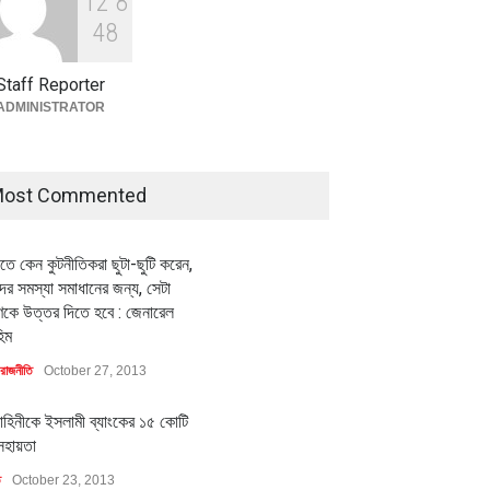
1
2
8
বৈশ্বিক প্রতিযোগিতা সক্ষমতা বাড়াতে
পোশাক শিল্পে নতুন উদ্যোগ
4
8
অর্থনীতি
July 23, 2026
Staff Reporter
ADMINISTRATOR
ost Commented
ীতে কেন কুটনীতিকরা ছুটা-ছুটি করেন,
মিলিয়ন ডলারের বিদেশি বিনিয়োগ
বৈশ্বিক প্রতিযোগিতা সক্ষমতা বাড়াতে
র সমস্যা সমাধানের জন্য, সেটা
বায়নের পথে
পোশাক শিল্পে নতুন উদ্যোগ
কে উত্তর দিতে হবে : জেনারেল
ি
July 23, 2026
অর্থনীতি
July 23, 2026
িম
রাজনীতি
October 27, 2013
াহিনীকে ইসলামী ব্যাংকের ১৫ কোটি
সহায়তা
ি
October 23, 2013