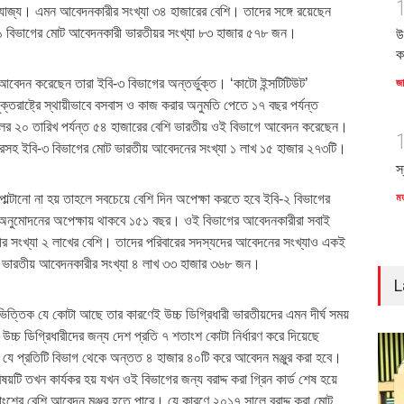
যোজ্য। এমন আবেদনকারীর সংখ্যা ৩৪ হাজারের বেশি। তাদের সঙ্গে রয়েছেন
১ বিভাগের মোট আবেদনকারী ভারতীয়র সংখ্যা ৮৩ হাজার ৫৭৮ জন।
উ
ক
া আবেদন করেছেন তারা ইবি-৩ বিভাগের অন্তর্ভুক্ত। ‘কাটো ইন্সটিটিউট’
জ
্তরাষ্ট্রে স্থায়ীভাবে বসবাস ও কাজ করার অনুমতি পেতে ১৭ বছর পর্যন্ত
লের ২০ তারিখ পর্যন্ত ৫৪ হাজারের বেশি ভারতীয় ওই বিভাগে আবেদন করেছেন।
রসহ ইবি-৩ বিভাগের মোট ভারতীয় আবেদনের সংখ্যা ১ লাখ ১৫ হাজার ২৭৩টি।
স
াল্টানো না হয় তাহলে সবচেয়ে বেশি দিন অপেক্ষা করতে হবে ইবি-২ বিভাগের
ম
ুমোদনের অপেক্ষায় থাকবে ১৫১ বছর। ওই বিভাগের আবেদনকারীরা সবাই
ীর সংখ্যা ২ লাখের বেশি। তাদের পরিবারের সদস্যদের আবেদনের সংখ্যাও একই
ট ভারতীয় আবেদনকারীর সংখ্যা ৪ লাখ ৩৩ হাজার ৩৬৮ জন।
L
শভিত্তিক যে কোটা আছে তার কারণেই উচ্চ ডিগ্রিধারী ভারতীয়দের এমন দীর্ঘ সময়
উচ্চ ডিগ্রিধারীদের জন্য দেশ প্রতি ৭ শতাংশ কোটা নির্ধারণ করে দিয়েছে
ারিত যে প্রতিটি বিভাগ থেকে অন্তত ৪ হাজার ৪০টি করে আবেদন মঞ্জুর করা হবে।
়টি তখন কার্যকর হয় যখন ওই বিভাগের জন্য বরাদ্দ করা গ্রিন কার্ড শেষ হয়ে
াংশের বেশি আবেদন মঞ্জুর হতে পারে। যে কারণে ২০১৭ সালে বরাদ্দ করা মোট