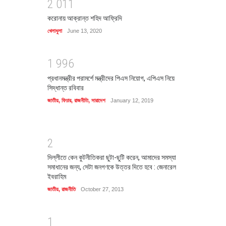
2
0
1
1
করোনায় আক্রান্ত শহিদ আফ্রিদি
খেলাধুলা
June 13, 2020
1
9
9
6
প্রধানমন্ত্রীর পরামর্শে মন্ত্রীদের পিএস নিয়োগ, এপিএস নিয়ে
সিদ্ধান্ত রবিবার
জাতীয়
,
ফিচার
,
রাজনীতি
,
সারাদেশ
January 12, 2019
2
দিল্লীতে কেন কুটনীতিকরা ছুটা-ছুটি করেন, আমাদের সমস্যা
সমাধানের জন্য, সেটা জনগণকে উত্তর দিতে হবে : জেনারেল
ইবরাহিম
জাতীয়
,
রাজনীতি
October 27, 2013
1