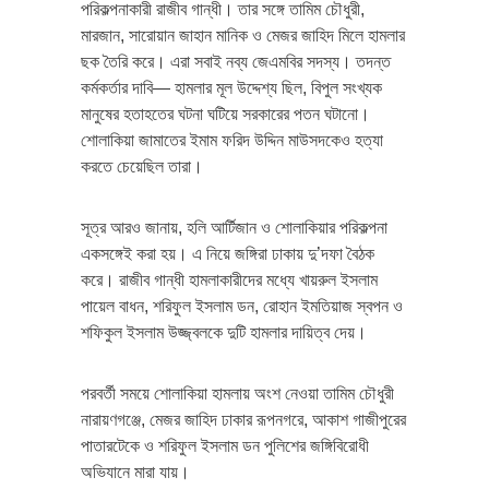
পরিকল্পনাকারী রাজীব গান্ধী। তার সঙ্গে তামিম চৌধুরী,
মারজান, সারোয়ান জাহান মানিক ও মেজর জাহিদ মিলে হামলার
ছক তৈরি করে। এরা সবাই নব্য জেএমবির সদস্য। তদন্ত
কর্মকর্তার দাবি— হামলার মূল উদ্দেশ্য ছিল, বিপুল সংখ্যক
মানুষের হতাহতের ঘটনা ঘটিয়ে সরকারের পতন ঘটানো।
শোলাকিয়া জামাতের ইমাম ফরিদ উদ্দিন মাউসদকেও হত্যা
করতে চেয়েছিল তারা।
সূত্র আরও জানায়, হলি আর্টিজান ও শোলাকিয়ার পরিকল্পনা
একসঙ্গেই করা হয়। এ নিয়ে জঙ্গিরা ঢাকায় দু’দফা বৈঠক
করে। রাজীব গান্ধী হামলাকারীদের মধ্যে খায়রুল ইসলাম
পায়েল বাধন, শরিফুল ইসলাম ডন, রোহান ইমতিয়াজ স্বপন ও
শফিকুল ইসলাম উজ্জ্বলকে দুটি হামলার দায়িত্ব দেয়।
পরবর্তী সময়ে শোলাকিয়া হামলায় অংশ নেওয়া তামিম চৌধুরী
নারায়ণগঞ্জে, মেজর জাহিদ ঢাকার রূপনগরে, আকাশ গাজীপুরের
পাতারটেকে ও শরিফুল ইসলাম ডন পুলিশের জঙ্গিবিরোধী
অভিযানে মারা যায়।