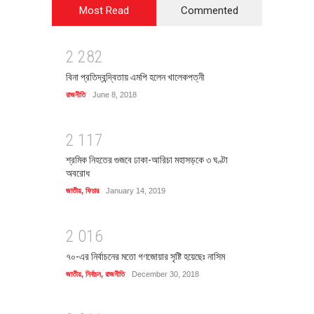
Most Read
Commented
2
2
8
2
বিনা প্রতিদ্বন্দ্বিতায় এমপি হলেন খালেকপত্নী
রাজনীতি
June 8, 2018
2
1
1
7
শ্রমিক নিহতের গুজবে ঢাকা-আরিচা মহাসড়কে ৩ ঘণ্টা
অবরোধ
জাতীয়
,
ফিচার
January 14, 2019
2
0
1
6
৭০-এর নির্বাচনের মতো গণজোয়ার সৃষ্টি হয়েছেঃ নাসিম
জাতীয়
,
নির্বাচন
,
রাজনীতি
December 30, 2018