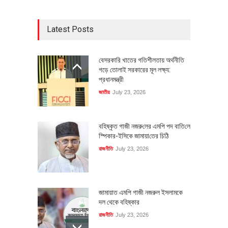
Latest Posts
বেসরকারি খাতের গতিশীলতায় অর্থনীতি
গড়ে তোলাই সরকারের মূল লক্ষ্য:
প্রধানমন্ত্রী
জাতীয়
July 23, 2026
বহিষ্কৃত গাজী নজরু‌লের এম‌পি পদ বা‌তি‌লে
স্পিকার-ইসিকে জামায়া‌তের চি‌ঠি
রাজনীতি
July 23, 2026
জামায়াত এমপি গাজী নজরুল ইসলামকে
দল থেকে বহিষ্কার
রাজনীতি
July 23, 2026