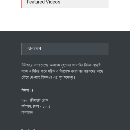
Featured Videos
যোগাযোগ
নিউজ২৪ বাংলাদেশের অন্যতম বৃহত্তর অনলাইন নিউজ এজেন্সি।
সত্য ও নিষ্ঠার সাথে সঠিক ও নিরপেক্ষ খবরাখবর পাঠকদের কাছে
পৌঁছে দেওয়াই নিউজ২৪ এর মূল উদ্দেশ্য।
নিউজ ২৪
২৬৮ এলিফ্যান্ট রোড
কাঁটাবন, ঢাকা - ১২০৫
বাংলাদেশ