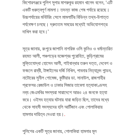
কিশোরগঞ্জরে পুলিশ সুপার মাশরুকুর রহমান খালেদ বলেন, ‘এটি
একটি গুরুত্বপূর্ণ মামলা। তদন্ত কাজ শেষ পর্যায়ে রয়েছে।
উচ্চপর্যায়ের মনিটরিং সেলে মামলাটির বিভিন্ন তথ্য-উপাত্ত
পর্যবেক্ষণ চলছে। দ্রুততম সময়ের মধ্যেই অভিযোগপত্র
দাখিল করা হবে।’
সূত্র জানায়, রংপুরে জাপানি নাগরিক ওসি কুনিও ও ধর্মান্তরিত
রহমত আলী, পঞ্চগড়ের যজ্ঞেশ্বর পুরোহিত, কুড়িগ্রামের
মুক্তিযোদ্ধা হোসেন আলী, গাইবান্ধার তরুন দত্ত, দেবেশ ও
ফজলে রাব্বী, টাঙ্গাইলের দর্জি নিখিল, পাবনার নিত্যানন্দ পান্ডব,
নাটোরের সুনীল গোমেজ, কুষ্টিয়ার ডা. সানাউল, রাজশাহীর
প্রফেসর রেজাউল ও ঢাকার সিজার তাবেলা হত্যাকাণ্ডসহ
নব্য জেএমবির সদস্যরা সারাদেশে আরও ২৪ জনকে হত্যা
করে। ওইসব হত্যার ঘটনায় যারা জড়িত ছিল, তাদের মধ্যে
থেকে সাহসী সদস্যদের হলি আর্টিজান এবং শোলাকিয়ায়
হামলার দায়িত্ব দেওয়া হয়।
.
পুলিশের একটি সূত্র জানায়, শোলাকিয়া হামলার মূল