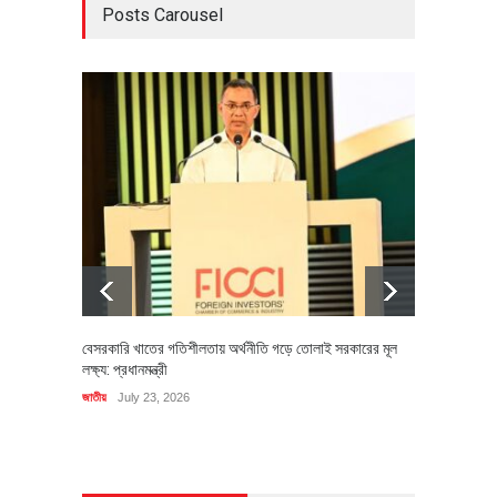
Posts Carousel
বেসরকারি খাতের গতিশীলতায় অর্থনীতি গড়ে তোলাই সরকারের মূল
বহিষ্কৃত 
লক্ষ্য: প্রধানমন্ত্রী
চি‌ঠি
জাতীয়
July 23, 2026
রাজনীতি
J