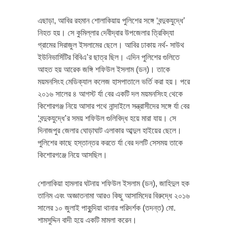
এছাড়া, আবির রহমান শোলাকিয়ায় পুলিশের সঙ্গে ‘বন্দুকযুদ্ধে’
নিহত হয়। সে কুমিল্লার দেবীদ্বার উপজেলার ত্রিবিদ্যা
গ্রামের সিরাজুল ইসলামের ছেলে। আবির ঢাকায় নর্থ- সাউথ
ইউনিভার্সিটির বিবিএ’র ছাত্র ছিল। এদিন পুলিশের গুলিতে
আহত হয় আরেক জঙ্গি শফিউল ইসলাম (ডন)। তাকে
ময়মনসিংহ মেডিক্যাল কলেজ হাসপাতালে ভর্তি করা হয়। পরে
২০১৬ সালের ৪ আগস্ট র্যা বের একটি দল ময়মনসিংহ থেকে
কিশোরগঞ্জ নিয়ে আসার পথে নান্দাইলে সন্ত্রাসীদের সঙ্গে র্যা বের
‘বন্দুকযুদ্ধে’র সময় শফিউল গুলিবিদ্ধ হয়ে মারা যায়। সে
দিনাজপুর জেলার ঘোড়াঘাট এলাকার আব্দুল হাইয়ের ছেলে।
পুলিশের কাছে হস্তান্তর করতে র্যা বের দলটি সেসময় তাকে
কিশোরগঞ্জে নিয়ে আসছিল।
শোলাকিয়া হামলার ঘটনায় শফিউল ইসলাম (ডন), জাহিদুল হক
তানিম এবং অজ্ঞাতনামা আরও কিছু আসামিদের বিরুদ্ধে ২০১৬
সালের ১০ জুলাই পাকুন্দিয়া থানার পরিদর্শক (তদন্ত) মো.
শামসুদ্দিন বাদী হয়ে একটি মামলা করেন।