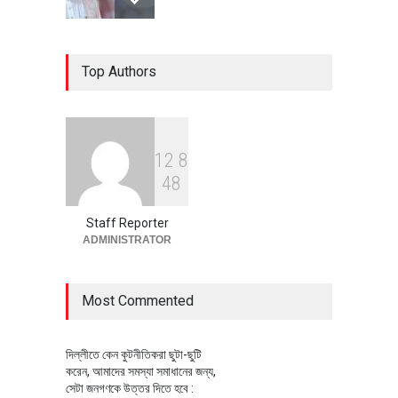
৪০০ মিলিয়ন ডলারের বিদেশি বিনিয়োগ
Top Authors
বাস্তবায়নের পথে
অর্থনীতি
July 23, 2026
1
2
8
বৈশ্বিক প্রতিযোগিতা সক্ষমতা বাড়াতে
4
8
পোশাক শিল্পে নতুন উদ্যোগ
অর্থনীতি
July 23, 2026
Staff Reporter
ADMINISTRATOR
Most Commented
দিল্লীতে কেন কুটনীতিকরা ছুটা-ছুটি
করেন, আমাদের সমস্যা সমাধানের জন্য,
সেটা জনগণকে উত্তর দিতে হবে :