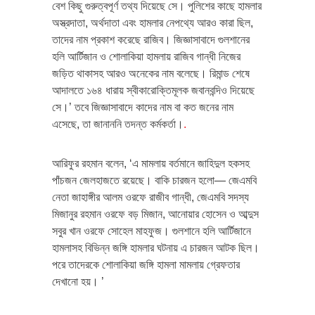
বেশ কিছু গুরুত্বপূর্ণ তথ্য দিয়েছে সে। পুলিশের কাছে হামলার
অস্ত্রদাতা, অর্থদাতা এবং হামলার নেপথ্যে আরও কারা ছিল,
তাদের নাম প্রকাশ করেছে রাজিব। জিজ্ঞাসাবাদে গুলশানের
হলি আর্টিজান ও শোলাকিয়া হামলায় রাজিব গান্ধী নিজের
জড়িত থাকাসহ আরও অনেকের নাম বলেছে। রিমান্ড শেষে
আদালতে ১৬৪ ধারায় স্বীকারোক্তিমূলক জবানবন্দিও দিয়েছে
সে।’ তবে জিজ্ঞাসাবাদে কাদের নাম বা কত জনের নাম
এসেছে, তা জানাননি তদন্ত কর্মকর্তা।
.
আরিফুর রহমান বলেন, ‘এ মামলায় বর্তমানে জাহিদুল হকসহ
পাঁচজন জেলহাজতে রয়েছে। বাকি চারজন হলো— জেএমবি
নেতা জাহাঙ্গীর আলম ওরফে রাজীব গান্ধী, জেএমবি সদস্য
মিজানুর রহমান ওরফে বড় মিজান, আনোয়ার হোসেন ও আব্দুস
সবুর খান ওরফে সোহেল মাহফুজ। গুলশানে হলি আর্টিজানে
হামলাসহ বিভিন্ন জঙ্গি হামলার ঘটনায় এ চারজন আটক ছিল।
পরে তাদেরকে শোলাকিয়া জঙ্গি হামলা মামলায় গ্রেফতার
দেখানো হয়। ’