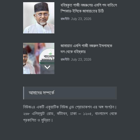
বহিষ্কৃত গাজী নজরু‌লের এম‌পি পদ বা‌তি‌লে
স্পিকার-ইসিকে জামায়া‌তের চি‌ঠি
রাজনীতি
July 23, 2026
জামায়াত এমপি গাজী নজরুল ইসলামকে
দল থেকে বহিষ্কার
রাজনীতি
July 23, 2026
৪০০ মিলিয়ন ডলারের বিদেশি বিনিয়োগ
আমাদের সম্পর্কে
বাস্তবায়নের পথে
অর্থনীতি
July 23, 2026
নিউজ২৪ একটি একুয়াটিক নিউজ এন্ড প্রোডাকশন এর অঙ্গ সংগঠন।
২৬৮ এলিফ্যান্ট রোড, কাঁটাবন, ঢাকা – ১২০৫, বাংলাদেশ থেকে
প্রকাশিত ও মুদ্রিত।
বৈশ্বিক প্রতিযোগিতা সক্ষমতা বাড়াতে
পোশাক শিল্পে নতুন উদ্যোগ