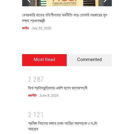
বেসরকারি খাতের গতিশীলতায় অর্থনীতি গড়ে তোলাই সরকারের মূল
বহিষ্কৃত 
লক্ষ্য: প্রধানমন্ত্রী
চি‌ঠি
জাতীয়
July 23, 2026
রাজনীতি
J
Most Read
Commented
2
2
8
7
বিনা প্রতিদ্বন্দ্বিতায় এমপি হলেন খালেকপত্নী
রাজনীতি
June 8, 2018
2
1
2
1
শ্রমিক নিহতের গুজবে ঢাকা-আরিচা মহাসড়কে ৩ ঘণ্টা
অবরোধ