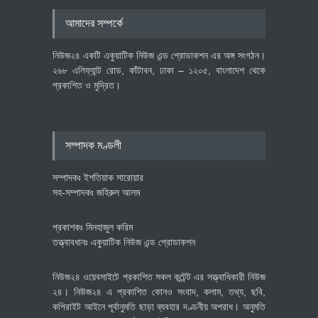
৪০০ মিলিয়ন ডলারের বিদেশি বিনিয়োগ
আমাদের সম্পর্কে
বাস্তবায়নের পথে
অর্থনীতি
July 23, 2026
নিউজ২৪ একটি একুয়াটিক নিউজ এন্ড প্রোডাকশন এর অঙ্গ সংগঠন।
২৬৮ এলিফ্যান্ট রোড, কাঁটাবন, ঢাকা – ১২০৫, বাংলাদেশ থেকে
প্রকাশিত ও মুদ্রিত।
বৈশ্বিক প্রতিযোগিতা সক্ষমতা বাড়াতে
পোশাক শিল্পে নতুন উদ্যোগ
অর্থনীতি
July 23, 2026
সম্পাদক মণ্ডলী
সম্পাদকঃ ইশতিয়াক সারোয়ার
সহ-সম্পাদকঃ জহিরুল আলম
প্রকাশকঃ মিনহাজুল করিম
তত্ত্বাবধানঃ একুয়াটিক নিউজ এন্ড প্রোডাকশন
নিউজ২৪ ওয়েবসাইটে প্রকাশিত সকল কন্টেন্ট এর সত্ত্বাধিকারী নিউজ
২৪। নিউজ২৪ এ প্রকাশিত কোনও সংবাদ, কলাম, তথ্য, ছবি,
কপিরাইট আইনে পূর্বানুমতি ছাড়া ব্যবহার দণ্ডনীয় অপরাধ। অনুমতি