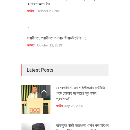
কামারুল আরেফিন
জাতীয়
October 23, 2013
1
স্বাধীনতা, পরাধীনতা ও নবাব সিরাজউদ্দৌলা - ১
মতামত
October 12, 2013
Latest Posts
বেসরকারি খাতের গতিশীলতায় অর্থনীতি
গড়ে তোলাই সরকারের মূল লক্ষ্য:
প্রধানমন্ত্রী
জাতীয়
July 23, 2026
বহিষ্কৃত গাজী নজরু‌লের এম‌পি পদ বা‌তি‌লে