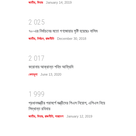
জাতীয়
,
ফিচার
January 14, 2019
2
0
2
5
৭০-এর নির্বাচনের মতো গণজোয়ার সৃষ্টি হয়েছেঃ নাসিম
জাতীয়
,
নির্বাচন
,
রাজনীতি
December 30, 2018
2
0
1
7
করোনায় আক্রান্ত শহিদ আফ্রিদি
খেলাধুলা
June 13, 2020
1
9
9
9
প্রধানমন্ত্রীর পরামর্শে মন্ত্রীদের পিএস নিয়োগ, এপিএস নিয়ে
সিদ্ধান্ত রবিবার
জাতীয়
,
ফিচার
,
রাজনীতি
,
সারাদেশ
January 12, 2019