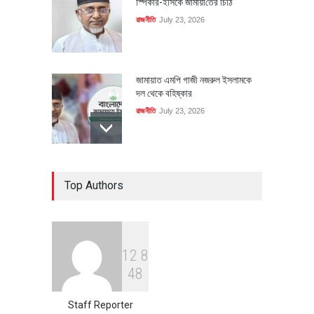
স্পিকার-ইসিকে জামায়া‌তের চি‌ঠি
রাজনীতি
July 23, 2026
জামায়াত এমপি গাজী নজরুল ইসলামকে
দল থেকে বহিষ্কার
রাজনীতি
July 23, 2026
৪০০ মিলিয়ন ডলারের বিদেশি বিনিয়োগ
Top Authors
বাস্তবায়নের পথে
অর্থনীতি
July 23, 2026
1
2
8
বৈশ্বিক প্রতিযোগিতা সক্ষমতা বাড়াতে
4
8
পোশাক শিল্পে নতুন উদ্যোগ
অর্থনীতি
July 23, 2026
Staff Reporter