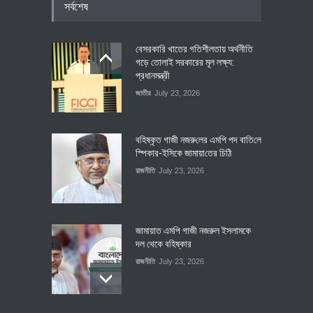
সর্বশেষ
বেসরকারি খাতের গতিশীলতায় অর্থনীতি
গড়ে তোলাই সরকারের মূল লক্ষ্য:
প্রধানমন্ত্রী
জাতীয়
July 23, 2026
বহিষ্কৃত গাজী নজরু‌লের এম‌পি পদ বা‌তি‌লে
স্পিকার-ইসিকে জামায়া‌তের চি‌ঠি
রাজনীতি
July 23, 2026
জামায়াত এমপি গাজী নজরুল ইসলামকে
দল থেকে বহিষ্কার
রাজনীতি
July 23, 2026