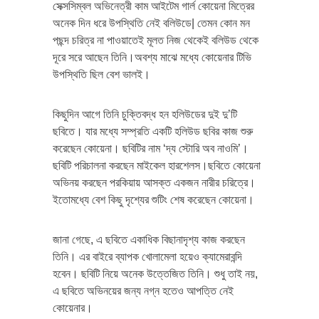
সেক্সসিম্বল অভিনেত্রী কাম আইটেম গার্ল কোয়েনা মিত্রের
অনেক দিন ধরে উপস্থিতি নেই বলিউডে| তেমন কোন মন
পছন্দ চরিত্র না পাওয়াতেই মূলত নিজ থেকেই বলিউড থেকে
দূরে সরে আছেন তিনি।অবশ্য মাঝে মধ্যে কোয়েনার টিভি
উপস্থিতি ছিল বেশ ভালই।
কিছুদিন আগে তিনি চুক্তিবদ্ধ হন হলিউডের দুই দু’টি
ছবিতে। যার মধ্যে সম্প্রতি একটি হলিউড ছবির কাজ শুরু
করেছেন কোয়েনা। ছবিটির নাম ‘দ্য স্টোরি অব নাওমি’।
ছবিটি পরিচালনা করছেন মাইকেল হারশেলস।ছবিতে কোয়েনা
অভিনয় করছেন পরকিয়ায় আসক্ত একজন নারীর চরিত্রে।
ইতোমধ্যে বেশ কিছু দৃশ্যের শুটিং শেষ করেছেন কোয়েনা।
জানা গেছে, এ ছবিতে একাধিক বিছানাদৃশ্য কাজ করছেন
তিনি। এর বাইরে ব্যাপক খোলামেলা হয়েও ক্যামেরাবন্দি
হবেন। ছবিটি নিয়ে অনেক উত্তেজিত তিনি। শুধু তাই নয়,
এ ছবিতে অভিনয়ের জন্য নগ্ন হতেও আপত্তি নেই
কোয়েনার।