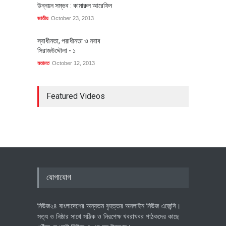
উন্নয়ন সম্ভব : কামারুল আরেফিন
জাতীয়
October 23, 2013
স্বাধীনতা, পরাধীনতা ও নবাব
সিরাজউদ্দৌলা - ১
মতামত
October 12, 2013
Featured Videos
যোগাযোগ
নিউজ২৪ বাংলাদেশের অন্যতম বৃহত্তর অনলাইন নিউজ এজেন্সি।
সত্য ও নিষ্ঠার সাথে সঠিক ও নিরপেক্ষ খবরাখবর পাঠকদের কাছে