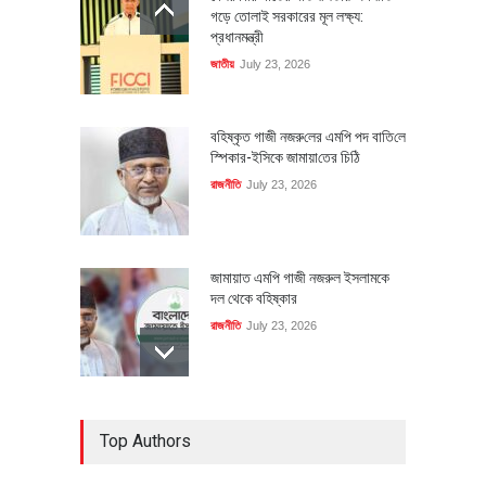
গড়ে তোলাই সরকারের মূল লক্ষ্য:
প্রধানমন্ত্রী
জাতীয়
July 23, 2026
বহিষ্কৃত গাজী নজরু‌লের এম‌পি পদ বা‌তি‌লে
স্পিকার-ইসিকে জামায়া‌তের চি‌ঠি
রাজনীতি
July 23, 2026
জামায়াত এমপি গাজী নজরুল ইসলামকে
দল থেকে বহিষ্কার
রাজনীতি
July 23, 2026
৪০০ মিলিয়ন ডলারের বিদেশি বিনিয়োগ
Top Authors
বাস্তবায়নের পথে
অর্থনীতি
July 23, 2026