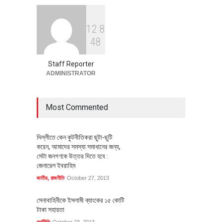
1
2
8
বৈশ্বিক প্রতিযোগিতা সক্ষমতা বাড়াতে
4
8
পোশাক শিল্পে নতুন উদ্যোগ
অর্থনীতি
July 23, 2026
Staff Reporter
ADMINISTRATOR
Most Commented
দিল্লীতে কেন কুটনীতিকরা ছুটা-ছুটি
করেন, আমাদের সমস্যা সমাধানের জন্য,
সেটা জনগণকে উত্তর দিতে হবে :
জেনারেল ইবরাহিম
জাতীয়
,
রাজনীতি
October 27, 2013
সেনাবাহিনীকে ইসলামী ব্যাংকের ১৫ কোটি
টাকা সহায়তা