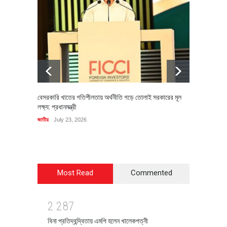
বেসরকারি খাতের গতিশীলতায় অর্থনীতি গড়ে তোলাই সরকারের মূল
বহিষ্কৃত 
লক্ষ্য: প্রধানমন্ত্রী
চি‌ঠি
জাতীয়
July 23, 2026
রাজনীতি
J
Most Read
Commented
2
2
8
7
বিনা প্রতিদ্বন্দ্বিতায় এমপি হলেন খালেকপত্নী