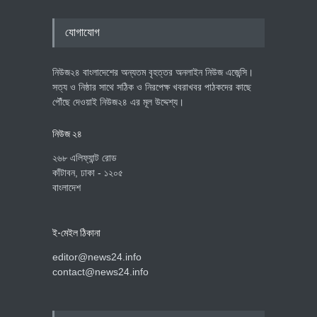
যোগাযোগ
নিউজ২৪ বাংলাদেশের অন্যতম বৃহত্তর অনলাইন নিউজ এজেন্সি।
সত্য ও নিষ্ঠার সাথে সঠিক ও নিরপেক্ষ খবরাখবর পাঠকদের কাছে
পৌঁছে দেওয়াই নিউজ২৪ এর মূল উদ্দেশ্য।
নিউজ ২৪
২৬৮ এলিফ্যান্ট রোড
কাঁটাবন, ঢাকা - ১২০৫
বাংলাদেশ
ই-মেইল ঠিকানা
editor@news24.info
contact@news24.info