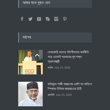
আমার সাথে যুক্ত হোন
সর্বশেষ
বেসরকারি খাতের গতিশীলতায় অর্থনীতি
গড়ে তোলাই সরকারের মূল লক্ষ্য:
প্রধানমন্ত্রী
জাতীয়
July 23, 2026
বহিষ্কৃত গাজী নজরু‌লের এম‌পি পদ বা‌তি‌লে
স্পিকার-ইসিকে জামায়া‌তের চি‌ঠি
রাজনীতি
July 23, 2026