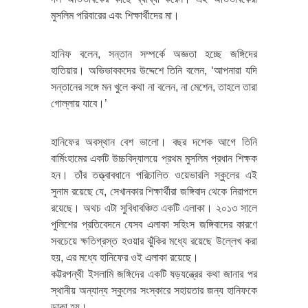
মুসলিম পরিবারের এবং শিক্ষার্থীদের মা।
হানিফ বলেন, সন্তান সম্পর্কে অজ্ঞতা হচ্ছে জঙ্গিদের
হাতিয়ার। অভিভাবকদের উদ্দেশে তিনি বলেন, ‘আপনারা যদি
সন্তানের সঙ্গে মন খুলে কথা না বলেন, না মেশেন, তাহলে তারা
গোল্লায় যাবে।’
হানিফের অবস্থান বেশ ভালো। বছর দশেক আগে তিনি
বার্মিংহামের একটি উচ্চবিদ্যালয়ে প্রথম মুসলিম প্রধান শিক্ষক
হন। তাঁর তত্ত্বাবধানে পরিচালিত ওয়েভারলি স্কুলের এই
সুনাম রয়েছে যে, সেখানকার শিক্ষার্থীরা জঙ্গিবাদ থেকে নিরাপদে
রয়েছে। অথচ এটা সুবিধাবঞ্চিত একটি এলাকা। ২০১৩ সালে
পুলিশের প্রতিবেদনে যেসব এলাকা সহিংস জঙ্গিবাদের কারণে
সবচেয়ে ক্ষতিগ্রস্ত হওয়ার ঝুঁকির মধ্যে রয়েছে উল্লেখ করা
হয়, এর মধ্যে হানিফের ওই এলাকা রয়েছে।
কট্টরপন্থী ইসলামি জঙ্গিদের একটি ষড়যন্ত্রের কথা জানার পর
স্থানীয় অন্যান্য স্কুলের সংস্কারে সহায়তার জন্য হানিফকে
ডাকা হয়।