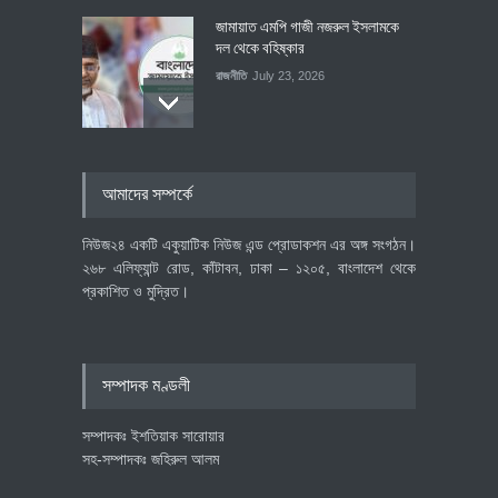
জামায়াত এমপি গাজী নজরুল ইসলামকে
দল থেকে বহিষ্কার
রাজনীতি
July 23, 2026
৪০০ মিলিয়ন ডলারের বিদেশি বিনিয়োগ
আমাদের সম্পর্কে
বাস্তবায়নের পথে
অর্থনীতি
July 23, 2026
নিউজ২৪ একটি একুয়াটিক নিউজ এন্ড প্রোডাকশন এর অঙ্গ সংগঠন।
২৬৮ এলিফ্যান্ট রোড, কাঁটাবন, ঢাকা – ১২০৫, বাংলাদেশ থেকে
প্রকাশিত ও মুদ্রিত।
বৈশ্বিক প্রতিযোগিতা সক্ষমতা বাড়াতে
পোশাক শিল্পে নতুন উদ্যোগ
অর্থনীতি
July 23, 2026
সম্পাদক মণ্ডলী
সম্পাদকঃ ইশতিয়াক সারোয়ার
সহ-সম্পাদকঃ জহিরুল আলম