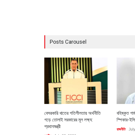
Posts Carousel
বেসরকারি খাতের গতিশীলতায় অর্থনীতি
বহিষ্কৃত গা
গড়ে তোলাই সরকারের মূল লক্ষ্য:
স্পিকার-ইসি
প্রধানমন্ত্রী
রাজনীতি
Jul