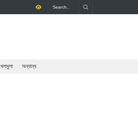
ি খাতের গতিশীলতায় অর্থনীতি গড়ে তোলাই সরকারের মূল লক্ষ্য: প্রধানমন্ত্রী
খেলাধুলা
অন্যান্য