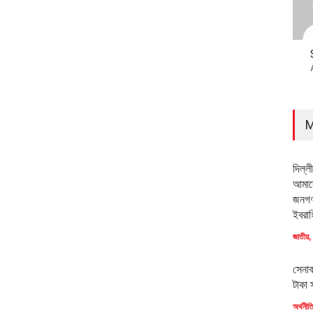
M
দিল্ল
আমাদে
জনগণ
ইবরাহ
জাতীয়
,
সেনাব
টাকা 
অর্থনীত