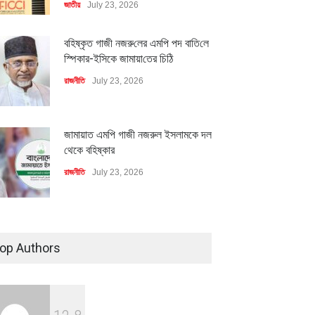
জাতীয়
July 23, 2026
বহিষ্কৃত গাজী নজরু‌লের এম‌পি পদ বা‌তি‌লে
স্পিকার-ইসিকে জামায়া‌তের চি‌ঠি
রাজনীতি
July 23, 2026
জামায়াত এমপি গাজী নজরুল ইসলামকে দল
থেকে বহিষ্কার
রাজনীতি
July 23, 2026
৪০০ মিলিয়ন ডলারের বিদেশি বিনিয়োগ
বাস্তবায়নের পথে
op Authors
মিলিয়ন ডলারের বিদেশি বিনিয়োগ
বৈশ্বিক প্রতিযোগিতা সক্ষমতা বাড়াতে
অর্থনীতি
July 23, 2026
বায়নের পথে
পোশাক শিল্পে নতুন উদ্যোগ
ি
July 23, 2026
অর্থনীতি
July 23, 2026