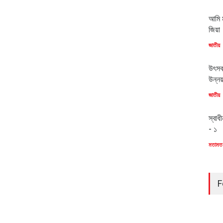
আমি ম
জিয়া
জাতীয়
উৎসব
উন্ন
জাতীয়
স্বাধ
- ১
মতামত
F