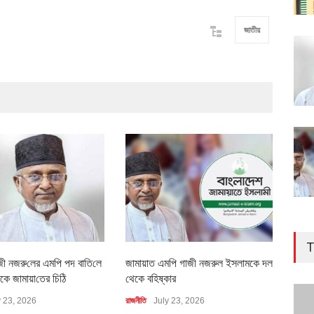
জাতীয়
T
জী নজরু‌লের এম‌পি পদ বা‌তি‌লে
জামায়াত এমপি গাজী নজরুল ইসলামকে দল
৪০০ 
কে জামায়া‌তের চি‌ঠি
থেকে বহিষ্কার
বাস্ত
y 23, 2026
রাজনীতি
July 23, 2026
অর্থনীত