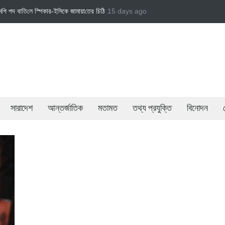
কার-ইসিকে জামায়া‌তের চি‌ঠি
জামায়াত এমপি গাজী নজরুল ইসলামকে দল থেকে বহিষ্কার
15 days ago
বেসরকার
সারাদেশ
আন্তর্জাতিক
মতামত
তথ্য প্রযুক্তি
বিনোদন