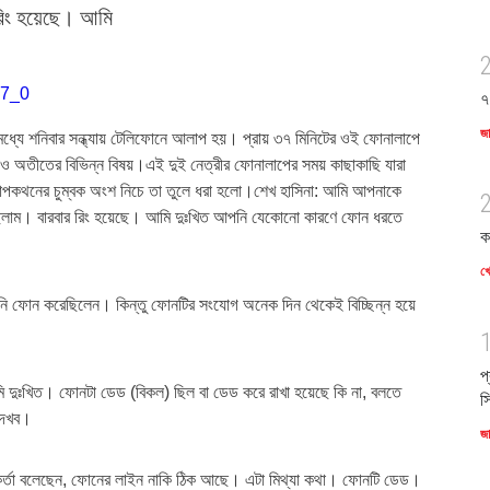
রিং হয়েছে। আমি
৭
জ
ার মধ্যে শনিবার সন্ধ্যায় টেলিফোনে আলাপ হয়। প্রায় ৩৭ মিনিটের ওই ফোনালাপে
 অতীতের বিভিন্ন বিষয়।এই দুই নেত্রীর ফোনালাপের সময় কাছাকাছি যারা
োপকথনের চুম্বক অংশ নিচে তা তুলে ধরা হলো।শেখ হাসিনা: আমি আপনাকে
ছিলাম। বারবার রিং হয়েছে। আমি দুঃখিত আপনি যেকোনো কারণে ফোন ধরতে
ক
খে
নি ফোন করেছিলেন। কিন্তু ফোনটির সংযোগ অনেক দিন থেকেই বিচ্ছিন্ন হয়ে
প
ি দুঃখিত। ফোনটা ডেড (বিকল) ছিল বা ডেড করে রাখা হয়েছে কি না, বলতে
স
দেখব।
জ
কর্মকর্তা বলেছেন, ফোনের লাইন নাকি ঠিক আছে। এটা মিথ্যা কথা। ফোনটি ডেড।