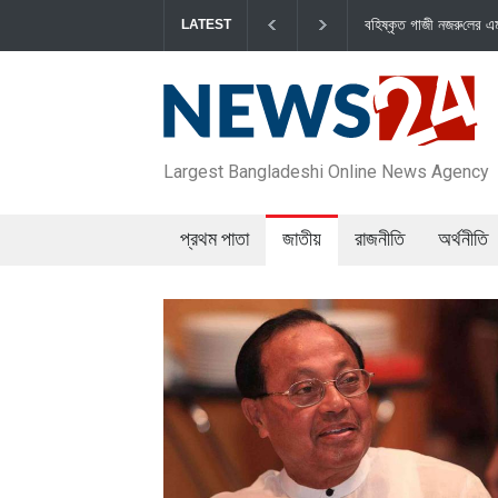
বহিষ্কৃত গাজী নজরু‌লের এম‌পি পদ বা‌তি‌লে স্পি
LATEST
Largest Bangladeshi Online News Agency
প্রথম পাতা
জাতীয়
রাজনীতি
অর্থনীতি