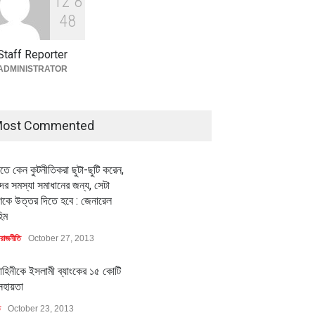
1
2
8
বৈশ্বিক প্রতিযোগিতা সক্ষমতা বাড়াতে
পোশাক শিল্পে নতুন উদ্যোগ
4
8
অর্থনীতি
July 23, 2026
Staff Reporter
ADMINISTRATOR
ost Commented
ীতে কেন কুটনীতিকরা ছুটা-ছুটি করেন,
র সমস্যা সমাধানের জন্য, সেটা
কে উত্তর দিতে হবে : জেনারেল
িম
রাজনীতি
October 27, 2013
াহিনীকে ইসলামী ব্যাংকের ১৫ কোটি
সহায়তা
ি
October 23, 2013