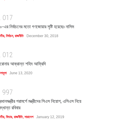
2
0
1
7
০-এর নির্বাচনের মতো গণজোয়ার সৃষ্টি হয়েছেঃ নাসিম
াতীয়
,
নির্বাচন
,
রাজনীতি
December 30, 2018
2
0
1
2
রোনায় আক্রান্ত শহিদ আফ্রিদি
লাধুলা
June 13, 2020
1
9
9
7
্রধানমন্ত্রীর পরামর্শে মন্ত্রীদের পিএস নিয়োগ, এপিএস নিয়ে
িদ্ধান্ত রবিবার
াতীয়
,
ফিচার
,
রাজনীতি
,
সারাদেশ
January 12, 2019