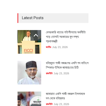
Latest Posts
বেসরকারি খাতের গতিশীলতায় অর্থনীতি
গড়ে তোলাই সরকারের মূল লক্ষ্য:
প্রধানমন্ত্রী
জাতীয়
July 23, 2026
বহিষ্কৃত গাজী নজরু‌লের এম‌পি পদ বা‌তি‌লে
স্পিকার-ইসিকে জামায়া‌তের চি‌ঠি
রাজনীতি
July 23, 2026
জামায়াত এমপি গাজী নজরুল ইসলামকে
দল থেকে বহিষ্কার
রাজনীতি
July 23, 2026