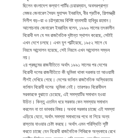
ছিলেন বাংলাদেশ কল্যাণ পার্টির চেয়ারম্যান, অবসরপ্রাপ্ত
মেজর জেনারেল সৈয়দ মুহাম্মদ ইবরাহিম, বীর প্রতীক, শিল্পমন্ত্রী
দিলীপ বড়–য়া ও চট্টগ্রামের বিশিষ্ট ব্যবসায়ী হাবিবুর রহমান।
আলোচনায় জেনারেল ইবরাহিম বলেন, ১৯৯৬ সালের তৎকালীন
বিরোধী দল যে সব রাজনৈতিক দৃষ্টান্ত স্থাপন করেছে, সেটাই
এখন দেশে চলছে। এখন যুগ পাল্টিয়েছে, ১৯৫২ সালে যে
নিয়মে আন্দোলন হয়েছে, সেই নিয়মে এখন আন্দোলন সম্ভব
নয়।
২য় প্রজন্মের রাজনীতিতে অর্থাৎ ১৯৯১ সালের পর দেশের
বিরোধী দলের রাজনীতিতে কী ভূমিকা থাকা দরকার তা আওয়ামী
লীগই দেখিয়ে গেছে। দেশের বর্তমান রাজনৈতিক অস্থিরতায়
বর্তমান বিরোধী দলের ভূমিকা নেই। তারপরও বিরোধীদল
সরকারকে বুঝাতে চেয়েছে, এই সমস্যাটির সমাধান হওয়া
উচিত। কিন্তু এতদিন ধরে সরকার কেন সমস্যার সমাধান
করলেন না তা ভাববার বিষয়। অথবা সরকার চাচ্ছে এই সমস্যা
এড়িয়ে যেতে, অর্থাৎ সমস্যা সমাধানের পথে না গিয়ে অন্য
রাস্তায় যাওয়ার চেষ্টা করছে। অর্থাৎ এমন পরিস্থিতি সৃষ্টি
করতে চাচ্ছে যেন বিরোধী রাজনৈতিক শিবিরকে অন্ধকারে রেখে