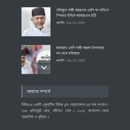
বহিষ্কৃত গাজী নজরু‌লের এম‌পি পদ বা‌তি‌লে
স্পিকার-ইসিকে জামায়া‌তের চি‌ঠি
রাজনীতি
July 23, 2026
জামায়াত এমপি গাজী নজরুল ইসলামকে
দল থেকে বহিষ্কার
রাজনীতি
July 23, 2026
৪০০ মিলিয়ন ডলারের বিদেশি বিনিয়োগ
আমাদের সম্পর্কে
বাস্তবায়নের পথে
অর্থনীতি
July 23, 2026
নিউজ২৪ একটি একুয়াটিক নিউজ এন্ড প্রোডাকশন এর অঙ্গ সংগঠন।
২৬৮ এলিফ্যান্ট রোড, কাঁটাবন, ঢাকা – ১২০৫, বাংলাদেশ থেকে
প্রকাশিত ও মুদ্রিত।
বৈশ্বিক প্রতিযোগিতা সক্ষমতা বাড়াতে
পোশাক শিল্পে নতুন উদ্যোগ