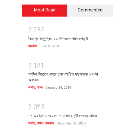
Most Read
Commented
2
2
8
7
বিনা প্রতিদ্বন্দ্বিতায় এমপি হলেন খালেকপত্নী
রাজনীতি
June 8, 2018
2
1
2
1
শ্রমিক নিহতের গুজবে ঢাকা-আরিচা মহাসড়কে ৩ ঘণ্টা
অবরোধ
জাতীয়
,
ফিচার
January 14, 2019
2
0
2
5
৭০-এর নির্বাচনের মতো গণজোয়ার সৃষ্টি হয়েছেঃ নাসিম
জাতীয়
,
নির্বাচন
,
রাজনীতি
December 30, 2018