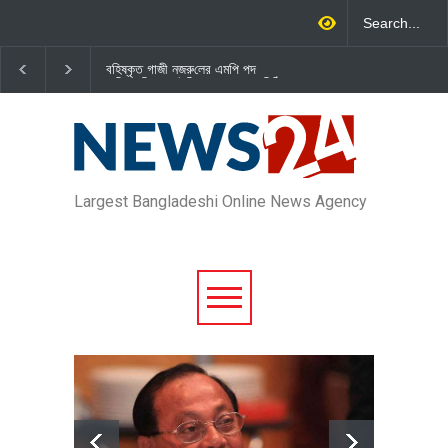
বহিষ্কৃত গাজী নজরু‌লের এম‌পি পদ
জামায়াত এমপি গাজী নজরুল ইসলামকে
বা‌তি‌লে স্পিকার-ইসিকে জামায়া‌তের চি‌ঠি
দল থেকে বহিষ্কার
Largest Bangladeshi Online News Agency