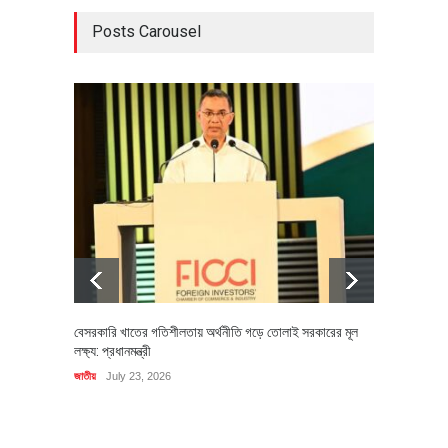
Posts Carousel
বেসরকারি খাতের গতিশীলতায় অর্থনীতি গড়ে তোলাই সরকারের মূল
বহিষ্কৃত 
লক্ষ্য: প্রধানমন্ত্রী
চি‌ঠি
জাতীয়
July 23, 2026
রাজনীতি
J