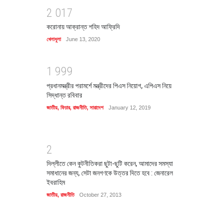
2
0
1
7
করোনায় আক্রান্ত শহিদ আফ্রিদি
খেলাধুলা
June 13, 2020
1
9
9
9
প্রধানমন্ত্রীর পরামর্শে মন্ত্রীদের পিএস নিয়োগ, এপিএস নিয়ে
সিদ্ধান্ত রবিবার
জাতীয়
,
ফিচার
,
রাজনীতি
,
সারাদেশ
January 12, 2019
2
দিল্লীতে কেন কুটনীতিকরা ছুটা-ছুটি করেন, আমাদের সমস্যা
সমাধানের জন্য, সেটা জনগণকে উত্তর দিতে হবে : জেনারেল
ইবরাহিম
জাতীয়
,
রাজনীতি
October 27, 2013