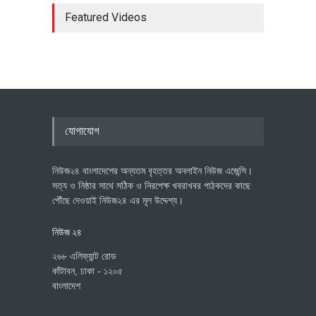
Featured Videos
যোগাযোগ
নিউজ২৪ বাংলাদেশের অন্যতম বৃহত্তর অনলাইন নিউজ এজেন্সি।
সত্য ও নিষ্ঠার সাথে সঠিক ও নিরপেক্ষ খবরাখবর পাঠকদের কাছে
পৌঁছে দেওয়াই নিউজ২৪ এর মূল উদ্দেশ্য।
নিউজ ২৪
২৬৮ এলিফ্যান্ট রোড
কাঁটাবন, ঢাকা - ১২০৫
বাংলাদেশ