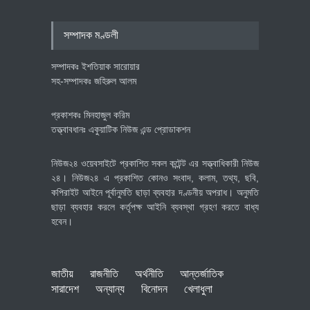
গড়ে তোলাই সরকারের মূল লক্ষ্য:
প্রধানমন্ত্রী
সম্পাদক মণ্ডলী
জাতীয়
July 23, 2026
সম্পাদকঃ ইশতিয়াক সারোয়ার
সহ-সম্পাদকঃ জহিরুল আলম
প্রকাশকঃ মিনহাজুল করিম
তত্ত্বাবধানঃ একুয়াটিক নিউজ এন্ড প্রোডাকশন
নিউজ২৪ ওয়েবসাইটে প্রকাশিত সকল কন্টেন্ট এর সত্ত্বাধিকারী নিউজ
২৪। নিউজ২৪ এ প্রকাশিত কোনও সংবাদ, কলাম, তথ্য, ছবি,
কপিরাইট আইনে পূর্বানুমতি ছাড়া ব্যবহার দণ্ডনীয় অপরাধ। অনুমতি
ছাড়া ব্যবহার করলে কর্তৃপক্ষ আইনি ব্যবস্থা গ্রহণ করতে বাধ্য
হবেন।
জাতীয়
রাজনীতি
অর্থনীতি
আন্তর্জাতিক
সারাদেশ
অন্যান্য
বিনোদন
খেলাধুলা