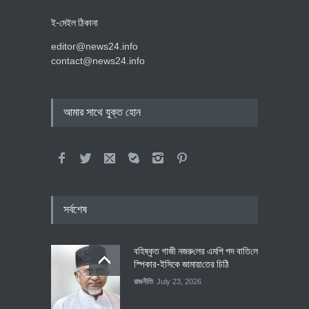
ই-মেইল ঠিকানা
editor@news24.info
contact@news24.info
আমার সাথে যুক্ত হোন
সর্বশেষ
বহিষ্কৃত গাজী নজরু‌লের এম‌পি পদ বা‌তি‌লে
স্পিকার-ইসিকে জামায়া‌তের চি‌ঠি
রাজনীতি
July 23, 2026