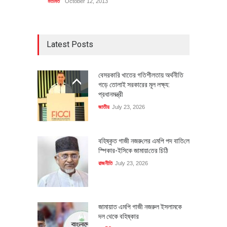
মতামত
October 12, 2013
Latest Posts
বেসরকারি খাতের গতিশীলতায় অর্থনীতি
গড়ে তোলাই সরকারের মূল লক্ষ্য:
প্রধানমন্ত্রী
জাতীয়
July 23, 2026
বহিষ্কৃত গাজী নজরু‌লের এম‌পি পদ বা‌তি‌লে
স্পিকার-ইসিকে জামায়া‌তের চি‌ঠি
রাজনীতি
July 23, 2026
জামায়াত এমপি গাজী নজরুল ইসলামকে
দল থেকে বহিষ্কার