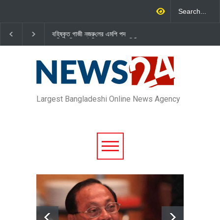
বহিষ্কৃত গাজী নজরু‌লের এম‌পি পদ
জামায়াত এমপি গাজী নজরুল ইসলামকে
বা‌তি‌লে স্পিকার-ইসিকে জামায়া‌তের চি‌ঠি
দল থেকে বহিষ্কার
Largest Bangladeshi Online News Agency