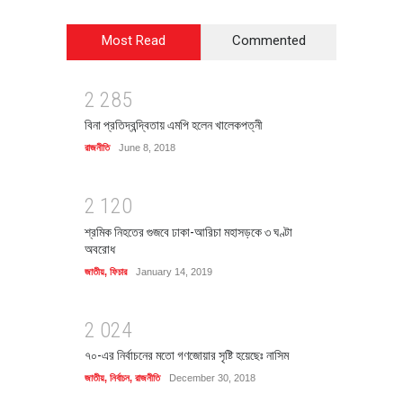
Most Read
Commented
2
2
8
5
বিনা প্রতিদ্বন্দ্বিতায় এমপি হলেন খালেকপত্নী
রাজনীতি
June 8, 2018
2
1
2
0
শ্রমিক নিহতের গুজবে ঢাকা-আরিচা মহাসড়কে ৩ ঘণ্টা
অবরোধ
জাতীয়
,
ফিচার
January 14, 2019
2
0
2
4
৭০-এর নির্বাচনের মতো গণজোয়ার সৃষ্টি হয়েছেঃ নাসিম
জাতীয়
,
নির্বাচন
,
রাজনীতি
December 30, 2018