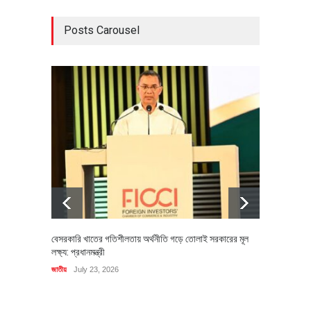
Posts Carousel
বেসরকারি খাতের গতিশীলতায় অর্থনীতি গড়ে তোলাই সরকারের মূল
বহিষ্কৃত 
লক্ষ্য: প্রধানমন্ত্রী
চি‌ঠি
জাতীয়
July 23, 2026
রাজনীতি
J