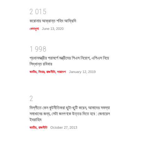
2
0
1
5
করোনায় আক্রান্ত শহিদ আফ্রিদি
খেলাধুলা
June 13, 2020
1
9
9
8
প্রধানমন্ত্রীর পরামর্শে মন্ত্রীদের পিএস নিয়োগ, এপিএস নিয়ে
সিদ্ধান্ত রবিবার
জাতীয়
,
ফিচার
,
রাজনীতি
,
সারাদেশ
January 12, 2019
2
দিল্লীতে কেন কুটনীতিকরা ছুটা-ছুটি করেন, আমাদের সমস্যা
সমাধানের জন্য, সেটা জনগণকে উত্তর দিতে হবে : জেনারেল
ইবরাহিম
জাতীয়
,
রাজনীতি
October 27, 2013