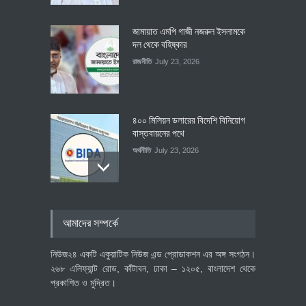
জামায়াত এমপি গাজী নজরুল ইসলামকে
দল থেকে বহিষ্কার
রাজনীতি
July 23, 2026
৪০০ মিলিয়ন ডলারের বিদেশি বিনিয়োগ
বাস্তবায়নের পথে
অর্থনীতি
July 23, 2026
বৈশ্বিক প্রতিযোগিতা সক্ষমতা বাড়াতে
আমাদের সম্পর্কে
পোশাক শিল্পে নতুন উদ্যোগ
অর্থনীতি
July 23, 2026
নিউজ২৪ একটি একুয়াটিক নিউজ এন্ড প্রোডাকশন এর অঙ্গ সংগঠন।
২৬৮ এলিফ্যান্ট রোড, কাঁটাবন, ঢাকা – ১২০৫, বাংলাদেশ থেকে
প্রকাশিত ও মুদ্রিত।
বেসরকারি খাতের গতিশীলতায় অর্থনীতি