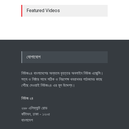
Featured Videos
যোগাযোগ
নিউজ২৪ বাংলাদেশের অন্যতম বৃহত্তর অনলাইন নিউজ এজেন্সি।
সত্য ও নিষ্ঠার সাথে সঠিক ও নিরপেক্ষ খবরাখবর পাঠকদের কাছে
পৌঁছে দেওয়াই নিউজ২৪ এর মূল উদ্দেশ্য।
নিউজ ২৪
২৬৮ এলিফ্যান্ট রোড
কাঁটাবন, ঢাকা - ১২০৫
বাংলাদেশ