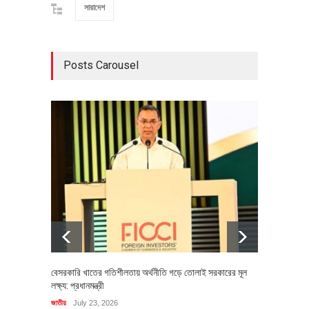
সারাদেশ
Posts Carousel
বেসরকারি খাতের গতিশীলতায় অর্থনীতি গড়ে তোলাই সরকারের মূল
বহিষ্কৃত 
লক্ষ্য: প্রধানমন্ত্রী
চি‌ঠি
জাতীয়
July 23, 2026
রাজনীতি
J