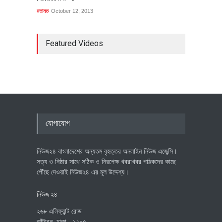
মতামত
October 12, 2013
Featured Videos
যোগাযোগ
নিউজ২৪ বাংলাদেশের অন্যতম বৃহত্তর অনলাইন নিউজ এজেন্সি।
সত্য ও নিষ্ঠার সাথে সঠিক ও নিরপেক্ষ খবরাখবর পাঠকদের কাছে
পৌঁছে দেওয়াই নিউজ২৪ এর মূল উদ্দেশ্য।
নিউজ ২৪
২৬৮ এলিফ্যান্ট রোড
কাঁটাবন, ঢাকা - ১২০৫