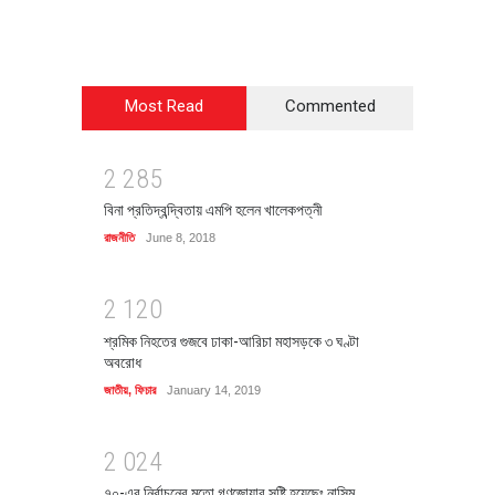
Most Read
Commented
2
2
8
5
বিনা প্রতিদ্বন্দ্বিতায় এমপি হলেন খালেকপত্নী
রাজনীতি
June 8, 2018
2
1
2
0
শ্রমিক নিহতের গুজবে ঢাকা-আরিচা মহাসড়কে ৩ ঘণ্টা
অবরোধ
জাতীয়
,
ফিচার
January 14, 2019
2
0
2
4
৭০-এর নির্বাচনের মতো গণজোয়ার সৃষ্টি হয়েছেঃ নাসিম