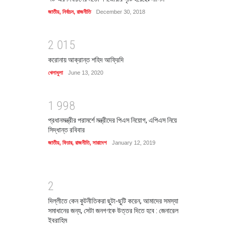
জাতীয়
,
নির্বাচন
,
রাজনীতি
December 30, 2018
2
0
1
5
করোনায় আক্রান্ত শহিদ আফ্রিদি
খেলাধুলা
June 13, 2020
1
9
9
8
প্রধানমন্ত্রীর পরামর্শে মন্ত্রীদের পিএস নিয়োগ, এপিএস নিয়ে
সিদ্ধান্ত রবিবার
জাতীয়
,
ফিচার
,
রাজনীতি
,
সারাদেশ
January 12, 2019
2
দিল্লীতে কেন কুটনীতিকরা ছুটা-ছুটি করেন, আমাদের সমস্যা
সমাধানের জন্য, সেটা জনগণকে উত্তর দিতে হবে : জেনারেল
ইবরাহিম