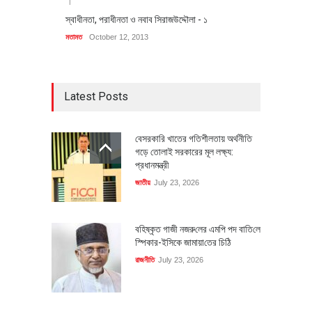
স্বাধীনতা, পরাধীনতা ও নবাব সিরাজউদ্দৌলা - ১
মতামত
October 12, 2013
Latest Posts
বেসরকারি খাতের গতিশীলতায় অর্থনীতি
গড়ে তোলাই সরকারের মূল লক্ষ্য:
প্রধানমন্ত্রী
জাতীয়
July 23, 2026
বহিষ্কৃত গাজী নজরু‌লের এম‌পি পদ বা‌তি‌লে
স্পিকার-ইসিকে জামায়া‌তের চি‌ঠি
রাজনীতি
July 23, 2026