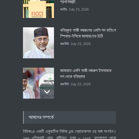
প্রধানমন্ত্রী
জাতীয়
July 23, 2026
বহিষ্কৃত গাজী নজরু‌লের এম‌পি পদ বা‌তি‌লে
স্পিকার-ইসিকে জামায়া‌তের চি‌ঠি
রাজনীতি
July 23, 2026
জামায়াত এমপি গাজী নজরুল ইসলামকে
দল থেকে বহিষ্কার
রাজনীতি
July 23, 2026
৪০০ মিলিয়ন ডলারের বিদেশি বিনিয়োগ
আমাদের সম্পর্কে
বাস্তবায়নের পথে
অর্থনীতি
July 23, 2026
নিউজ২৪ একটি একুয়াটিক নিউজ এন্ড প্রোডাকশন এর অঙ্গ সংগঠন।
২৬৮ এলিফ্যান্ট রোড, কাঁটাবন, ঢাকা – ১২০৫, বাংলাদেশ থেকে