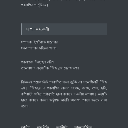
প্রকাশিত ও মুদ্রিত।
বৈশ্বিক প্রতিযোগিতা সক্ষমতা বাড়াতে
পোশাক শিল্পে নতুন উদ্যোগ
অর্থনীতি
July 23, 2026
সম্পাদক মণ্ডলী
সম্পাদকঃ ইশতিয়াক সারোয়ার
সহ-সম্পাদকঃ জহিরুল আলম
প্রকাশকঃ মিনহাজুল করিম
তত্ত্বাবধানঃ একুয়াটিক নিউজ এন্ড প্রোডাকশন
নিউজ২৪ ওয়েবসাইটে প্রকাশিত সকল কন্টেন্ট এর সত্ত্বাধিকারী নিউজ
২৪। নিউজ২৪ এ প্রকাশিত কোনও সংবাদ, কলাম, তথ্য, ছবি,
কপিরাইট আইনে পূর্বানুমতি ছাড়া ব্যবহার দণ্ডনীয় অপরাধ। অনুমতি
ছাড়া ব্যবহার করলে কর্তৃপক্ষ আইনি ব্যবস্থা গ্রহণ করতে বাধ্য
হবেন।
জাতীয়
রাজনীতি
অর্থনীতি
আন্তর্জাতিক