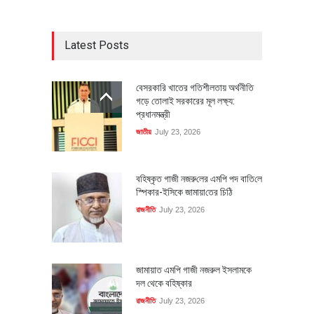
Latest Posts
বেসরকারি খাতের গতিশীলতায় অর্থনীতি
গড়ে তোলাই সরকারের মূল লক্ষ্য:
প্রধানমন্ত্রী
জাতীয়
July 23, 2026
বহিষ্কৃত গাজী নজরু‌লের এম‌পি পদ বা‌তি‌লে
স্পিকার-ইসিকে জামায়া‌তের চি‌ঠি
রাজনীতি
July 23, 2026
জামায়াত এমপি গাজী নজরুল ইসলামকে
দল থেকে বহিষ্কার
রাজনীতি
July 23, 2026