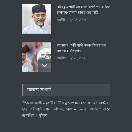
বহিষ্কৃত গাজী নজরু‌লের এম‌পি পদ বা‌তি‌লে
স্পিকার-ইসিকে জামায়া‌তের চি‌ঠি
রাজনীতি
July 23, 2026
জামায়াত এমপি গাজী নজরুল ইসলামকে
দল থেকে বহিষ্কার
রাজনীতি
July 23, 2026
৪০০ মিলিয়ন ডলারের বিদেশি বিনিয়োগ
আমাদের সম্পর্কে
বাস্তবায়নের পথে
অর্থনীতি
July 23, 2026
নিউজ২৪ একটি একুয়াটিক নিউজ এন্ড প্রোডাকশন এর অঙ্গ সংগঠন।
২৬৮ এলিফ্যান্ট রোড, কাঁটাবন, ঢাকা – ১২০৫, বাংলাদেশ থেকে
প্রকাশিত ও মুদ্রিত।
বৈশ্বিক প্রতিযোগিতা সক্ষমতা বাড়াতে
পোশাক শিল্পে নতুন উদ্যোগ