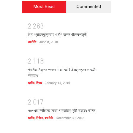
Most Read
Commented
2
2
8
3
বিনা প্রতিদ্বন্দ্বিতায় এমপি হলেন খালেকপত্নী
রাজনীতি
June 8, 2018
2
1
1
8
শ্রমিক নিহতের গুজবে ঢাকা-আরিচা মহাসড়কে ৩ ঘণ্টা
অবরোধ
জাতীয়
,
ফিচার
January 14, 2019
2
0
1
7
৭০-এর নির্বাচনের মতো গণজোয়ার সৃষ্টি হয়েছেঃ নাসিম
জাতীয়
,
নির্বাচন
,
রাজনীতি
December 30, 2018