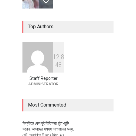
৪০০ মিলিয়ন ডলারের বিদেশি বিনিয়োগ
Top Authors
বাস্তবায়নের পথে
অর্থনীতি
July 23, 2026
1
2
8
বৈশ্বিক প্রতিযোগিতা সক্ষমতা বাড়াতে
4
8
পোশাক শিল্পে নতুন উদ্যোগ
অর্থনীতি
July 23, 2026
Staff Reporter
ADMINISTRATOR
Most Commented
দিল্লীতে কেন কুটনীতিকরা ছুটা-ছুটি
করেন, আমাদের সমস্যা সমাধানের জন্য,
সেটা জনগণকে উত্তর দিতে হবে :