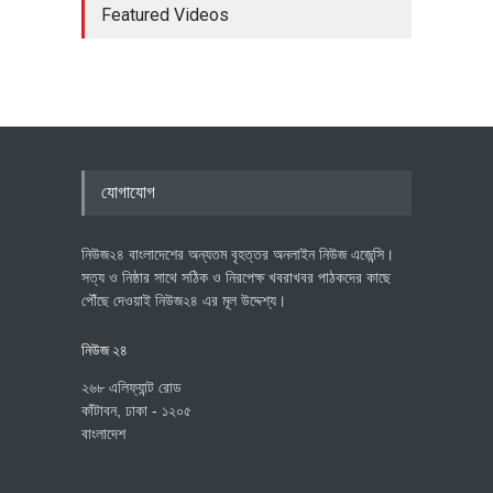
Featured Videos
যোগাযোগ
নিউজ২৪ বাংলাদেশের অন্যতম বৃহত্তর অনলাইন নিউজ এজেন্সি।
সত্য ও নিষ্ঠার সাথে সঠিক ও নিরপেক্ষ খবরাখবর পাঠকদের কাছে
পৌঁছে দেওয়াই নিউজ২৪ এর মূল উদ্দেশ্য।
নিউজ ২৪
২৬৮ এলিফ্যান্ট রোড
কাঁটাবন, ঢাকা - ১২০৫
বাংলাদেশ