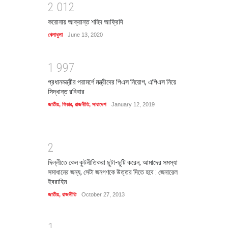
2
0
1
2
করোনায় আক্রান্ত শহিদ আফ্রিদি
খেলাধুলা
June 13, 2020
1
9
9
7
প্রধানমন্ত্রীর পরামর্শে মন্ত্রীদের পিএস নিয়োগ, এপিএস নিয়ে
সিদ্ধান্ত রবিবার
জাতীয়
,
ফিচার
,
রাজনীতি
,
সারাদেশ
January 12, 2019
2
দিল্লীতে কেন কুটনীতিকরা ছুটা-ছুটি করেন, আমাদের সমস্যা
সমাধানের জন্য, সেটা জনগণকে উত্তর দিতে হবে : জেনারেল
ইবরাহিম
জাতীয়
,
রাজনীতি
October 27, 2013
1