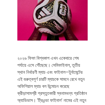
২০২৬ ফিফা বিশ্বকাপ এখন একেবারে শেষ
পর্যায়ে এসে পৌঁছেছে। সেমিফাইনাল, তৃতীয়
স্থান নির্ধারণী ম্যাচ এবং ফাইনাল—টুর্নামেন্টের
এই গুরুত্বপূর্ণ চারটি ম্যাচকে সামনে রেখে নতুন
অফিশিয়াল ম্যাচ বল উন্মোচন করেছে
ক্রীড়াসামগ্রী প্রস্তুতকারী স্বনামধন্য প্রতিষ্ঠান
অ্যাডিডাস। ‘ট্রিওন্ডা ফাইনাল’ নামের এই নতুন