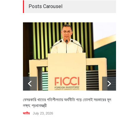
Posts Carousel
বেসরকারি খাতের গতিশীলতায় অর্থনীতি গড়ে তোলাই সরকারের মূল
বহিষ্কৃত 
লক্ষ্য: প্রধানমন্ত্রী
চি‌ঠি
জাতীয়
July 23, 2026
রাজনীতি
J