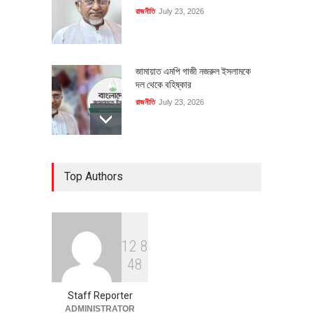
রাজনীতি
July 23, 2026
জামায়াত এমপি গাজী নজরুল ইসলামকে
দল থেকে বহিষ্কার
রাজনীতি
July 23, 2026
৪০০ মিলিয়ন ডলারের বিদেশি বিনিয়োগ
Top Authors
বাস্তবায়নের পথে
অর্থনীতি
July 23, 2026
1
2
8
বৈশ্বিক প্রতিযোগিতা সক্ষমতা বাড়াতে
4
8
পোশাক শিল্পে নতুন উদ্যোগ
অর্থনীতি
July 23, 2026
Staff Reporter
ADMINISTRATOR