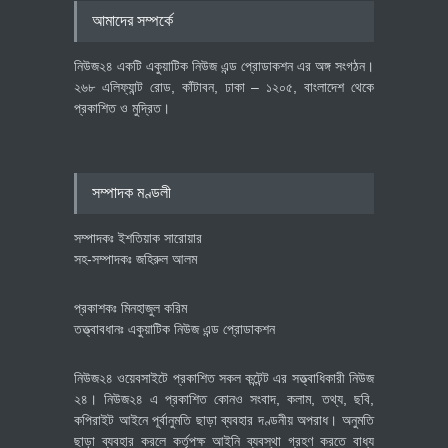
৪০০ মিলিয়ন ডলারের বিদেশি বিনিয়োগ
আমাদের সম্পর্কে
বাস্তবায়নের পথে
অর্থনীতি
July 23, 2026
নিউজ২৪ একটি একুয়াটিক নিউজ এন্ড প্রোডাকশন এর অঙ্গ সংগঠন।
২৬৮ এলিফ্যান্ট রোড, কাঁটাবন, ঢাকা – ১২০৫, বাংলাদেশ থেকে
প্রকাশিত ও মুদ্রিত।
বৈশ্বিক প্রতিযোগিতা সক্ষমতা বাড়াতে
পোশাক শিল্পে নতুন উদ্যোগ
অর্থনীতি
July 23, 2026
সম্পাদক মণ্ডলী
সম্পাদকঃ ইশতিয়াক সারোয়ার
সহ-সম্পাদকঃ জহিরুল আলম
প্রকাশকঃ মিনহাজুল করিম
তত্ত্বাবধানঃ একুয়াটিক নিউজ এন্ড প্রোডাকশন
নিউজ২৪ ওয়েবসাইটে প্রকাশিত সকল কন্টেন্ট এর সত্ত্বাধিকারী নিউজ
২৪। নিউজ২৪ এ প্রকাশিত কোনও সংবাদ, কলাম, তথ্য, ছবি,
কপিরাইট আইনে পূর্বানুমতি ছাড়া ব্যবহার দণ্ডনীয় অপরাধ। অনুমতি
ছাড়া ব্যবহার করলে কর্তৃপক্ষ আইনি ব্যবস্থা গ্রহণ করতে বাধ্য