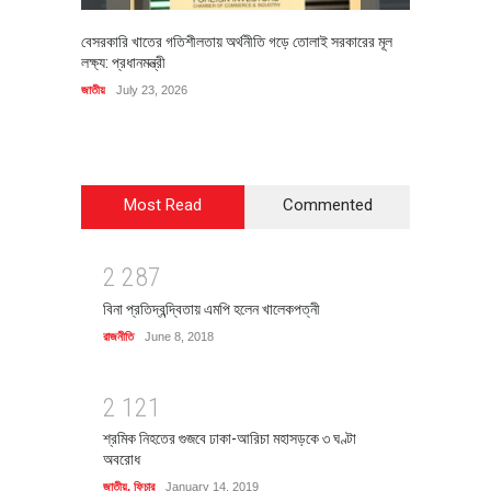
বেসরকারি খাতের গতিশীলতায় অর্থনীতি গড়ে তোলাই সরকারের মূল
বহিষ্কৃত 
লক্ষ্য: প্রধানমন্ত্রী
চি‌ঠি
জাতীয়
July 23, 2026
রাজনীতি
J
Most Read
Commented
2
2
8
7
বিনা প্রতিদ্বন্দ্বিতায় এমপি হলেন খালেকপত্নী
রাজনীতি
June 8, 2018
2
1
2
1
শ্রমিক নিহতের গুজবে ঢাকা-আরিচা মহাসড়কে ৩ ঘণ্টা
অবরোধ
জাতীয়
,
ফিচার
January 14, 2019