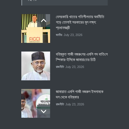
বেসরকারি খাতের গতিশীলতায় অর্থনীতি
গড়ে তোলাই সরকারের মূল লক্ষ্য:
প্রধানমন্ত্রী
জাতীয়
July 23, 2026
বহিষ্কৃত গাজী নজরু‌লের এম‌পি পদ বা‌তি‌লে
স্পিকার-ইসিকে জামায়া‌তের চি‌ঠি
রাজনীতি
July 23, 2026
জামায়াত এমপি গাজী নজরুল ইসলামকে
দল থেকে বহিষ্কার
রাজনীতি
July 23, 2026