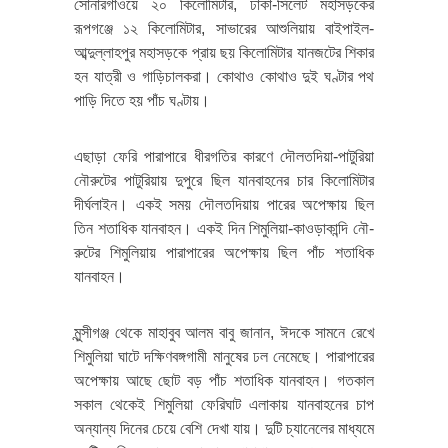
সোনারগাঁওয়ে ২০ কিলোমিটার, ঢাকা-সিলেট মহাসড়কের
রূপগঞ্জে ১২ কিলোমিটার, সাভারের আশুলিয়ায় বাইপাইল-
আব্দুল্লাহপুর মহাসড়কে প্রায় ছয় কিলোমিটার যানজটের শিকার
হন যাত্রী ও গাড়িচালকরা। কোথাও কোথাও দুই ঘণ্টার পথ
পাড়ি দিতে হয় পাঁচ ঘণ্টায়।
এছাড়া ফেরি পারাপারে ধীরগতির কারণে দৌলতদিয়া-পাটুরিয়া
নৌরুটের পাটুরিয়ায় দুপুরে ছিল যানবাহনের চার কিলোমিটার
দীর্ঘলাইন। একই সময় দৌলতদিয়ায় পারের অপেক্ষায় ছিল
তিন শতাধিক যানবাহন। একই দিন শিমুলিয়া-কাওড়াকান্দি নৌ-
রুটের শিমুলিয়ায় পারাপারের অপেক্ষায় ছিল পাঁচ শতাধিক
যানবাহন।
মুন্সীগঞ্জ থেকে মাহাবুব আলম বাবু জানান, ঈদকে সামনে রেখে
শিমুলিয়া ঘাটে দক্ষিণবঙ্গগামী মানুষের ঢল নেমেছে। পারাপারের
অপেক্ষায় আছে ছোট বড় পাঁচ শতাধিক যানবাহন। গতকাল
সকাল থেকেই শিমুলিয়া ফেরিঘাট এলাকায় যানবাহনের চাপ
অন্যান্য দিনের চেয়ে বেশি দেখা যায়। দুটি চ্যানেলের মাধ্যমে