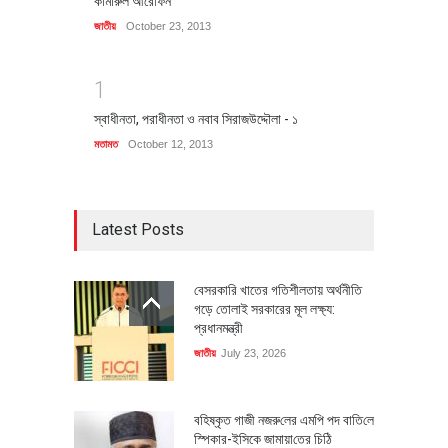
কামারুল আরেফিন
জাতীয়
October 23, 2013
1
স্বাধীনতা, পরাধীনতা ও নবাব সিরাজউদ্দৌলা - ১
মতামত
October 12, 2013
Latest Posts
বেসরকারি খাতের গতিশীলতায় অর্থনীতি
গড়ে তোলাই সরকারের মূল লক্ষ্য:
প্রধানমন্ত্রী
জাতীয়
July 23, 2026
বহিষ্কৃত গাজী নজরু‌লের এম‌পি পদ বা‌তি‌লে
স্পিকার-ইসিকে জামায়া‌তের চি‌ঠি