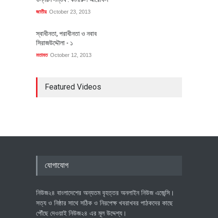
জাতীয়
October 23, 2013
স্বাধীনতা, পরাধীনতা ও নবাব
সিরাজউদ্দৌলা - ১
মতামত
October 12, 2013
Featured Videos
যোগাযোগ
নিউজ২৪ বাংলাদেশের অন্যতম বৃহত্তর অনলাইন নিউজ এজেন্সি।
সত্য ও নিষ্ঠার সাথে সঠিক ও নিরপেক্ষ খবরাখবর পাঠকদের কাছে
পৌঁছে দেওয়াই নিউজ২৪ এর মূল উদ্দেশ্য।