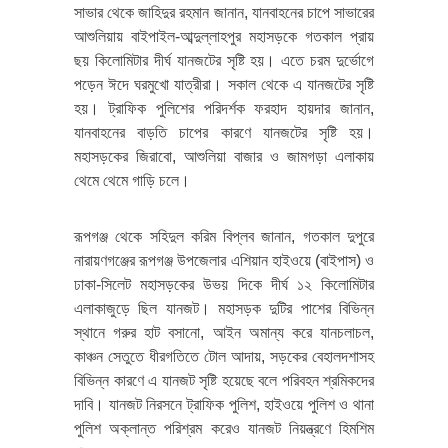
সাভার থেকে জাহিদুর রহমান জানান, যানবাহনের চাপে সাভারের
আশুলিয়ায় বাইপাইল-আব্দুল্লাহপুর মহাসড়কে গতকাল প্রায়
ছয় কিলোমিটার দীর্ঘ যানজটের সৃষ্টি হয়। এতে চরম দুর্ভোগে
পড়েন ঈদে ঘরমুখো যাত্রীরা। সকাল থেকে এ যানজটের সৃষ্টি
হয়। ট্রাফিক পুলিশের পরিদর্শক ফরহাদ হায়দার জানান,
যানবাহনের বাড়তি চাপের কারণে যানজটের সৃষ্টি হয়।
মহাসড়কের জিরাবো, আশুলিয়া বাজার ও জামগড়া এলাকায়
থেমে থেমে গাড়ি চলে।
রূপগঞ্জ থেকে সহিদুল করিম বিপ্লব জানান, গতকাল দুপুরে
নারায়ণগঞ্জের রূপগঞ্জ উপজেলার এশিয়ান হাইওয়ে (বাইপাস) ও
ঢাকা-সিলেট মহাসড়কের উভয় দিকে দীর্ঘ ১২ কিলোমিটার
এলাকাজুড়ে ছিল যানজট। মহাসড়ক দুটির পাশের বিভিন্ন
স্থানে গরুর হাট বসানো, আইন অমান্য করে যানচলাচল,
কাঞ্চন সেতুতে ধীরগতিতে টোল আদায়, সড়কের বেহালদশাসহ
বিভিন্ন কারণে এ যানজট সৃষ্টি হয়েছে বলে পরিবহন শ্রমিকদের
দাবি। যানজট নিরসনে ট্রাফিক পুলিশ, হাইওয়ে পুলিশ ও থানা
পুলিশ অক্লান্ত পরিশ্রম করেও যানজট নিয়ন্ত্রণে হিমশিম