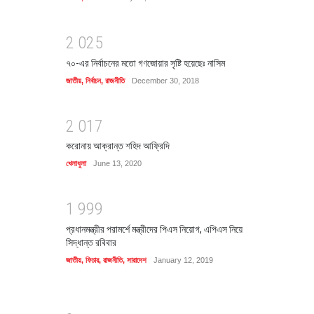
2
0
2
5
৭০-এর নির্বাচনের মতো গণজোয়ার সৃষ্টি হয়েছেঃ নাসিম
জাতীয়
,
নির্বাচন
,
রাজনীতি
December 30, 2018
2
0
1
7
করোনায় আক্রান্ত শহিদ আফ্রিদি
খেলাধুলা
June 13, 2020
1
9
9
9
প্রধানমন্ত্রীর পরামর্শে মন্ত্রীদের পিএস নিয়োগ, এপিএস নিয়ে
সিদ্ধান্ত রবিবার
জাতীয়
,
ফিচার
,
রাজনীতি
,
সারাদেশ
January 12, 2019