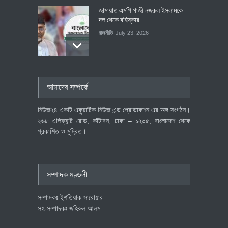
জামায়াত এমপি গাজী নজরুল ইসলামকে
দল থেকে বহিষ্কার
রাজনীতি
July 23, 2026
৪০০ মিলিয়ন ডলারের বিদেশি বিনিয়োগ
আমাদের সম্পর্কে
বাস্তবায়নের পথে
অর্থনীতি
July 23, 2026
নিউজ২৪ একটি একুয়াটিক নিউজ এন্ড প্রোডাকশন এর অঙ্গ সংগঠন।
২৬৮ এলিফ্যান্ট রোড, কাঁটাবন, ঢাকা – ১২০৫, বাংলাদেশ থেকে
প্রকাশিত ও মুদ্রিত।
বৈশ্বিক প্রতিযোগিতা সক্ষমতা বাড়াতে
পোশাক শিল্পে নতুন উদ্যোগ
অর্থনীতি
July 23, 2026
সম্পাদক মণ্ডলী
সম্পাদকঃ ইশতিয়াক সারোয়ার
সহ-সম্পাদকঃ জহিরুল আলম