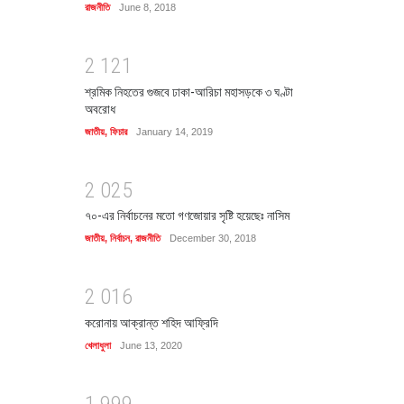
রাজনীতি
June 8, 2018
2
1
2
1
শ্রমিক নিহতের গুজবে ঢাকা-আরিচা মহাসড়কে ৩ ঘণ্টা
অবরোধ
জাতীয়
,
ফিচার
January 14, 2019
2
0
2
5
৭০-এর নির্বাচনের মতো গণজোয়ার সৃষ্টি হয়েছেঃ নাসিম
জাতীয়
,
নির্বাচন
,
রাজনীতি
December 30, 2018
2
0
1
6
করোনায় আক্রান্ত শহিদ আফ্রিদি
খেলাধুলা
June 13, 2020
1
9
9
9