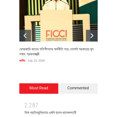
বেসরকারি খাতের গতিশীলতায় অর্থনীতি গড়ে তোলাই সরকারের মূল
বহিষ্কৃত 
লক্ষ্য: প্রধানমন্ত্রী
চি‌ঠি
জাতীয়
July 23, 2026
রাজনীতি
J
Most Read
Commented
2
2
8
7
বিনা প্রতিদ্বন্দ্বিতায় এমপি হলেন খালেকপত্নী