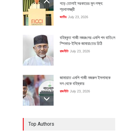
গড়ে তোলাই সরকারের মূল লক্ষ্য:
প্রধানমন্ত্রী
জাতীয়
July 23, 2026
বহিষ্কৃত গাজী নজরু‌লের এম‌পি পদ বা‌তি‌লে
স্পিকার-ইসিকে জামায়া‌তের চি‌ঠি
রাজনীতি
July 23, 2026
জামায়াত এমপি গাজী নজরুল ইসলামকে
দল থেকে বহিষ্কার
রাজনীতি
July 23, 2026
৪০০ মিলিয়ন ডলারের বিদেশি বিনিয়োগ
Top Authors
বাস্তবায়নের পথে
অর্থনীতি
July 23, 2026