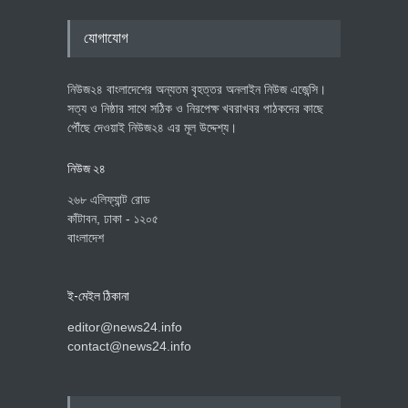
যোগাযোগ
নিউজ২৪ বাংলাদেশের অন্যতম বৃহত্তর অনলাইন নিউজ এজেন্সি।
সত্য ও নিষ্ঠার সাথে সঠিক ও নিরপেক্ষ খবরাখবর পাঠকদের কাছে
পৌঁছে দেওয়াই নিউজ২৪ এর মূল উদ্দেশ্য।
নিউজ ২৪
২৬৮ এলিফ্যান্ট রোড
কাঁটাবন, ঢাকা - ১২০৫
বাংলাদেশ
ই-মেইল ঠিকানা
editor@news24.info
contact@news24.info