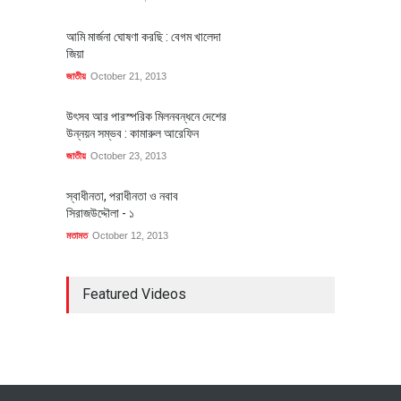
আমি মার্জনা ঘোষণা করছি : বেগম খালেদা
জিয়া
জাতীয়
October 21, 2013
উৎসব আর পারস্পরিক মিলনবন্ধনে দেশের
উন্নয়ন সম্ভব : কামারুল আরেফিন
জাতীয়
October 23, 2013
স্বাধীনতা, পরাধীনতা ও নবাব
সিরাজউদ্দৌলা - ১
মতামত
October 12, 2013
Featured Videos