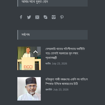
আমার সাথে যুক্ত হোন
সর্বশেষ
বেসরকারি খাতের গতিশীলতায় অর্থনীতি
গড়ে তোলাই সরকারের মূল লক্ষ্য:
প্রধানমন্ত্রী
জাতীয়
July 23, 2026
বহিষ্কৃত গাজী নজরু‌লের এম‌পি পদ বা‌তি‌লে
স্পিকার-ইসিকে জামায়া‌তের চি‌ঠি
রাজনীতি
July 23, 2026