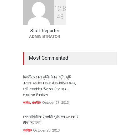
1
2
8
বৈশ্বিক প্রতিযোগিতা সক্ষমতা বাড়াতে
4
8
পোশাক শিল্পে নতুন উদ্যোগ
অর্থনীতি
July 23, 2026
Staff Reporter
ADMINISTRATOR
Most Commented
দিল্লীতে কেন কুটনীতিকরা ছুটা-ছুটি
করেন, আমাদের সমস্যা সমাধানের জন্য,
সেটা জনগণকে উত্তর দিতে হবে :
জেনারেল ইবরাহিম
জাতীয়
,
রাজনীতি
October 27, 2013
সেনাবাহিনীকে ইসলামী ব্যাংকের ১৫ কোটি
টাকা সহায়তা
অর্থনীতি
October 23, 2013