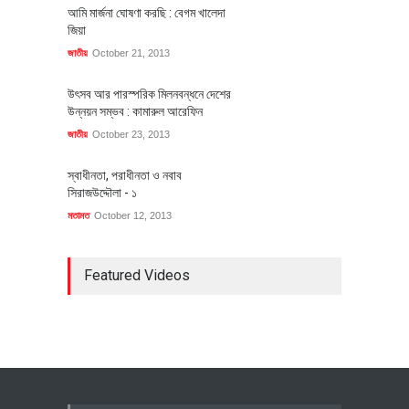
আমি মার্জনা ঘোষণা করছি : বেগম খালেদা
জিয়া
জাতীয়
October 21, 2013
উৎসব আর পারস্পরিক মিলনবন্ধনে দেশের
উন্নয়ন সম্ভব : কামারুল আরেফিন
জাতীয়
October 23, 2013
স্বাধীনতা, পরাধীনতা ও নবাব
সিরাজউদ্দৌলা - ১
মতামত
October 12, 2013
Featured Videos