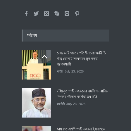
সর্বশেষ
বেসরকারি খাতের গতিশীলতায় অর্থনীতি
গড়ে তোলাই সরকারের মূল লক্ষ্য:
প্রধানমন্ত্রী
জাতীয়
July 23, 2026
বহিষ্কৃত গাজী নজরু‌লের এম‌পি পদ বা‌তি‌লে
স্পিকার-ইসিকে জামায়া‌তের চি‌ঠি
রাজনীতি
July 23, 2026
জামায়াত এমপি গাজী নজরুল ইসলামকে