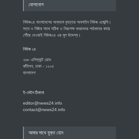
যোগাযোগ
নিউজ২৪ বাংলাদেশের অন্যতম বৃহত্তর অনলাইন নিউজ এজেন্সি।
সত্য ও নিষ্ঠার সাথে সঠিক ও নিরপেক্ষ খবরাখবর পাঠকদের কাছে
পৌঁছে দেওয়াই নিউজ২৪ এর মূল উদ্দেশ্য।
নিউজ ২৪
২৬৮ এলিফ্যান্ট রোড
কাঁটাবন, ঢাকা - ১২০৫
বাংলাদেশ
ই-মেইল ঠিকানা
editor@news24.info
contact@news24.info
আমার সাথে যুক্ত হোন