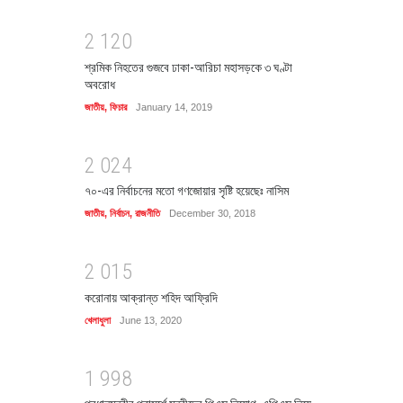
2
1
2
0
শ্রমিক নিহতের গুজবে ঢাকা-আরিচা মহাসড়কে ৩ ঘণ্টা
অবরোধ
জাতীয়
,
ফিচার
January 14, 2019
2
0
2
4
৭০-এর নির্বাচনের মতো গণজোয়ার সৃষ্টি হয়েছেঃ নাসিম
জাতীয়
,
নির্বাচন
,
রাজনীতি
December 30, 2018
2
0
1
5
করোনায় আক্রান্ত শহিদ আফ্রিদি
খেলাধুলা
June 13, 2020
1
9
9
8