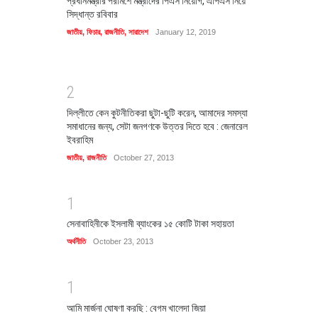
প্রধানমন্ত্রীর পরামর্শে মন্ত্রীদের পিএস নিয়োগ, এপিএস নিয়ে
সিদ্ধান্ত রবিবার
জাতীয়
,
ফিচার
,
রাজনীতি
,
সারাদেশ
January 12, 2019
2
দিল্লীতে কেন কুটনীতিকরা ছুটা-ছুটি করেন, আমাদের সমস্যা
সমাধানের জন্য, সেটা জনগণকে উত্তর দিতে হবে : জেনারেল
ইবরাহিম
জাতীয়
,
রাজনীতি
October 27, 2013
1
সেনাবাহিনীকে ইসলামী ব্যাংকের ১৫ কোটি টাকা সহায়তা
অর্থনীতি
October 23, 2013
1
আমি মার্জনা ঘোষণা করছি : বেগম খালেদা জিয়া