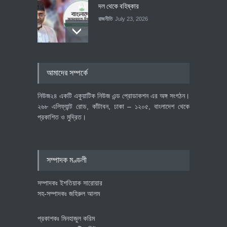
দল থেকে বহিষ্কার
রাজনীতি
July 23, 2026
৪০০ মিলিয়ন ডলারের বিদেশি বিনিয়োগ
আমাদের সম্পর্কে
বাস্তবায়নের পথে
অর্থনীতি
July 23, 2026
নিউজ২৪ একটি একুয়াটিক নিউজ এন্ড প্রোডাকশন এর অঙ্গ সংগঠন।
২৬৮ এলিফ্যান্ট রোড, কাঁটাবন, ঢাকা – ১২০৫, বাংলাদেশ থেকে
প্রকাশিত ও মুদ্রিত।
বৈশ্বিক প্রতিযোগিতা সক্ষমতা বাড়াতে
পোশাক শিল্পে নতুন উদ্যোগ
অর্থনীতি
July 23, 2026
সম্পাদক মণ্ডলী
সম্পাদকঃ ইশতিয়াক সারোয়ার
সহ-সম্পাদকঃ জহিরুল আলম
প্রকাশকঃ মিনহাজুল করিম