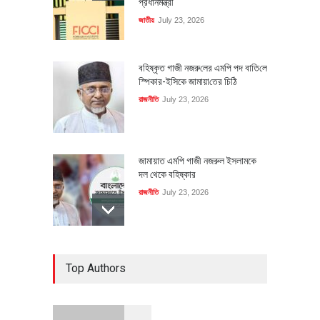
প্রধানমন্ত্রী
জাতীয়
July 23, 2026
বহিষ্কৃত গাজী নজরু‌লের এম‌পি পদ বা‌তি‌লে
স্পিকার-ইসিকে জামায়া‌তের চি‌ঠি
রাজনীতি
July 23, 2026
জামায়াত এমপি গাজী নজরুল ইসলামকে
দল থেকে বহিষ্কার
রাজনীতি
July 23, 2026
৪০০ মিলিয়ন ডলারের বিদেশি বিনিয়োগ
Top Authors
বাস্তবায়নের পথে
অর্থনীতি
July 23, 2026