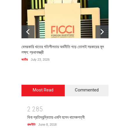
বেসরকারি খাতের গতিশীলতায় অর্থনীতি গড়ে তোলাই সরকারের মূল
বহিষ্কৃত 
লক্ষ্য: প্রধানমন্ত্রী
চি‌ঠি
জাতীয়
July 23, 2026
রাজনীতি
J
Most Read
Commented
2
2
8
5
বিনা প্রতিদ্বন্দ্বিতায় এমপি হলেন খালেকপত্নী
রাজনীতি
June 8, 2018