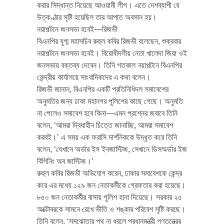
করার সিদ্ধান্ত নিয়েছে আওয়ামী লীগ। এতে দেশব্যাপী যে
উত্কণ্ঠার সৃষ্টি হয়েছিল তার আপাত অবসান হয়।
নয়াপল্টনে জনসভা হবেই—রিজভী
বিএনপির যুগ্ম মহাসচিব রুহুল কবির রিজভী বলেছেন, শুক্রবার
নয়াপল্টনে জনসভা হবেই। বিরোধীদলীয় নেতা খালেদা জিয়া ওই
জনসভায় বক্তব্য দেবেন। তিনি গতকাল নয়াপল্টনে বিএনপির
কেন্দ্রীয় কার্যালয়ে সাংবাদিকদের এ কথা বলেন।
রিজভী জানান, বিএনপির একটি প্রতিনিধিদল সমাবেশের
অনুমতির জন্য ঢাকা মহানগর পুলিশের কাছে গেছে। অনুমতি
না পেলেও সমাবেশ হবে কিনা—এমন প্রশ্নের জবাবে তিনি
বলেন, ‘আমরা দ্বিধাহীন চিত্তে জানাচ্ছি, আমরা সমাবেশ
করবই।’ এ সময় এক ফরাসি দার্শনিককে উদ্ধৃত করে তিনি
বলেন, ‘যেখানে অর্ডার ইস ইনজাস্টিজ, সেখানে ডিসঅর্ডার ইজ
বিগিনিং অব জাস্টিজ।’
রুহুল কবির রিজভী অভিযোগ করেন, ঢাকার সমাবেশকে কেন্দ্র
করে এর মধ্যে ১২৯ জন নেতাকর্মীকে গ্রেফতার করা হয়েছে।
৮৫০ জন নেতাকর্মীর বাসায় পুলিশ হানা দিয়েছে। সরকার ২৫
অক্টোবরকে সামনে রেখে ভীতি ও শঙ্কার পরিবেশ সৃষ্টি করছে।
তিনি বলেন, ‘সমঝোতার পথ না ধরলে প্রধানমন্ত্রী গণতন্ত্রের