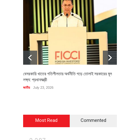
বেসরকারি খাতের গতিশীলতায় অর্থনীতি গড়ে তোলাই সরকারের মূল
বহিষ্কৃত 
লক্ষ্য: প্রধানমন্ত্রী
চি‌ঠি
জাতীয়
July 23, 2026
রাজনীতি
J
Most Read
Commented