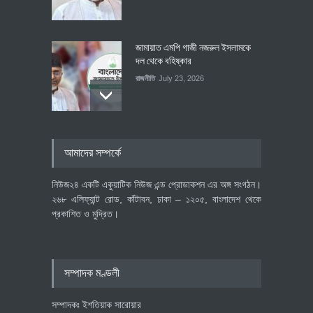
জামায়াত এমপি গাজী নজরুল ইসলামকে
দল থেকে বহিষ্কার
রাজনীতি
July 23, 2026
৪০০ মিলিয়ন ডলারের বিদেশি বিনিয়োগ
আমাদের সম্পর্কে
বাস্তবায়নের পথে
অর্থনীতি
July 23, 2026
নিউজ২৪ একটি একুয়াটিক নিউজ এন্ড প্রোডাকশন এর অঙ্গ সংগঠন।
২৬৮ এলিফ্যান্ট রোড, কাঁটাবন, ঢাকা – ১২০৫, বাংলাদেশ থেকে
প্রকাশিত ও মুদ্রিত।
বৈশ্বিক প্রতিযোগিতা সক্ষমতা বাড়াতে
পোশাক শিল্পে নতুন উদ্যোগ
অর্থনীতি
July 23, 2026
সম্পাদক মণ্ডলী
সম্পাদকঃ ইশতিয়াক সারোয়ার