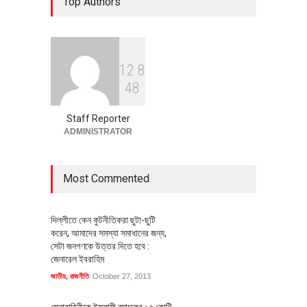
Top Authors
বাস্তবায়নের পথে
অর্থনীতি
July 23, 2026
1
2
8
বৈশ্বিক প্রতিযোগিতা সক্ষমতা বাড়াতে
4
8
পোশাক শিল্পে নতুন উদ্যোগ
অর্থনীতি
July 23, 2026
Staff Reporter
ADMINISTRATOR
Most Commented
দিল্লীতে কেন কুটনীতিকরা ছুটা-ছুটি
করেন, আমাদের সমস্যা সমাধানের জন্য,
সেটা জনগণকে উত্তর দিতে হবে :
জেনারেল ইবরাহিম
জাতীয়
,
রাজনীতি
October 27, 2013