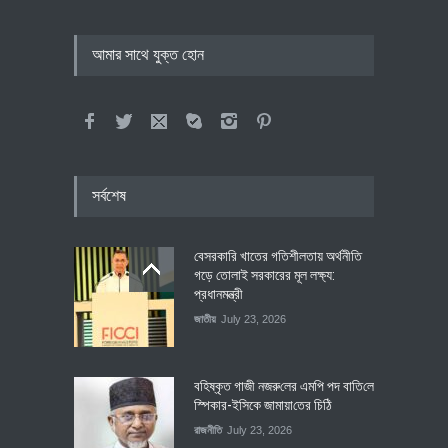
আমার সাথে যুক্ত হোন
সর্বশেষ
বেসরকারি খাতের গতিশীলতায় অর্থনীতি
গড়ে তোলাই সরকারের মূল লক্ষ্য:
প্রধানমন্ত্রী
জাতীয়
July 23, 2026
বহিষ্কৃত গাজী নজরু‌লের এম‌পি পদ বা‌তি‌লে
স্পিকার-ইসিকে জামায়া‌তের চি‌ঠি
রাজনীতি
July 23, 2026