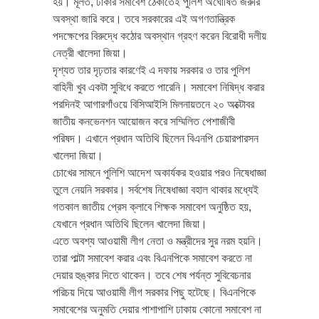
হয়। মূলত, ঢাকার সমাবেশ ঠেকাতেই পুলিশ অঘোষিত জরুরি
অবস্থা জারি করে। তবে সরকারের এই অগণতান্ত্রিক
পদক্ষেপের বিরুদ্ধে কঠোর অবস্থান গ্রহণ করেন বিরোধী দলীয়
নেত্রী খালেদা জিয়া।
দৃশ্যত তার দৃঢ়তার কারণেই এ দফায় সরকার ও তার পুলিশ
বাহিনী খুব একটা সুবিধে করতে পারেনি। সমাবেশ নিষিদ্ধ করার
পরদিনই আগারগাঁওয়ে বিসিআইসি মিলনায়তনে ২০ অক্টোবর
জাতীয় কনভেনশন আয়োজন করে সম্মিলিত পেশাজীবী
পরিষদ। এখানে প্রধান অতিথি ছিলেন বিএনপি চেয়ারপারসন
খালেদা জিয়া।
চোখের সামনে পুলিশি আদেশ অকার্যকর হওয়ার পরও নিষেধাজ্ঞা
তুলে নেয়নি সরকার। সর্বশেষ নিষেধাজ্ঞা বহাল থাকার মধ্যেই
গতকাল জাতীয় প্রেস ক্লাবে শিক্ষক সমাবেশ অনুষ্ঠিত হয়,
যেখানে প্রধান অতিথি ছিলেন খালেদা জিয়া।
এতে অবশ্য আওয়ামী লীগ নেতা ও মন্ত্রীদের সুর নরম হয়নি।
তারা পাল্টা সমাবেশ করার এবং বিএনপিকে সমাবেশ করতে না
দেয়ার হুঙ্কার দিতে থাকেন। তবে শেষ পর্যন্ত সুবিবেচনার
পরিচয় দিয়ে আওয়ামী লীগ সরকার পিছু হটেছে। বিএনপিকে
সমাবেশের অনুমতি দেয়ার পাশাপাশি ঢাকায় কোনো সমাবেশ না