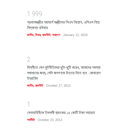
1
9
9
9
প্রধানমন্ত্রীর পরামর্শে মন্ত্রীদের পিএস নিয়োগ, এপিএস নিয়ে
সিদ্ধান্ত রবিবার
জাতীয়
,
ফিচার
,
রাজনীতি
,
সারাদেশ
January 12, 2019
2
দিল্লীতে কেন কুটনীতিকরা ছুটা-ছুটি করেন, আমাদের সমস্যা
সমাধানের জন্য, সেটা জনগণকে উত্তর দিতে হবে : জেনারেল
ইবরাহিম
জাতীয়
,
রাজনীতি
October 27, 2013
1
সেনাবাহিনীকে ইসলামী ব্যাংকের ১৫ কোটি টাকা সহায়তা
অর্থনীতি
October 23, 2013