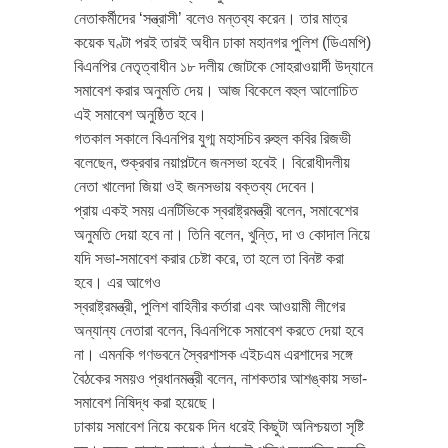
নেতাকর্মীদের ‘সন্ত্রাসী’ বলেও মন্তব্য করেন। তার মাত্র
কয়েক ঘণ্টা পরই তারই অধীন ঢাকা মহানগর পুলিশ (ডিএমপি)
বিএনপির নেতৃত্বাধীন ১৮ দলীয় জোটকে সোহরাওয়ার্দী উদ্যানে
সমাবেশ করার অনুমতি দেয়। আজ বিকেলে বহুল আলোচিত
এই সমাবেশ অনুষ্ঠিত হবে।
গতকাল সকালে বিএনপির যুগ্ম মহাসচিব রুহুল কবির রিজভী
বলেছেন, শুক্রবার নয়াপল্টনে জনসভা হবেই। বিরোধীদলীয়
নেতা খালেদা জিয়া ওই জনসভায় বক্তব্য দেবেন।
প্রায় একই সময় এনটিভিকে স্বরাষ্ট্রমন্ত্রী বলেন, সমাবেশের
অনুমতি দেয়া হবে না। তিনি বলেন, খুন্তি, দা ও কোদাল নিয়ে
যদি সভা-সমাবেশ করার চেষ্টা করে, তা হলে তা বিনষ্ট করা
হবে। এর আগেও
স্বরাষ্ট্রমন্ত্রী, পুলিশ বাহিনীর কর্তারা এবং আওয়ামী লীগের
অন্যান্য নেতারা বলেন, বিএনপিকে সমাবেশ করতে দেয়া হবে
না। এমনকি গণভবনে স্বৈরশাসক এইচএম এরশাদের সঙ্গে
বৈঠকের সময়ও প্রধানমন্ত্রী বলেন, নাশকতার আশঙ্কায় সভা-
সমাবেশ নিষিদ্ধ করা হয়েছে।
ঢাকায় সমাবেশ নিয়ে কয়েক দিন ধরেই কিছুটা অনিশ্চয়তা সৃষ্টি