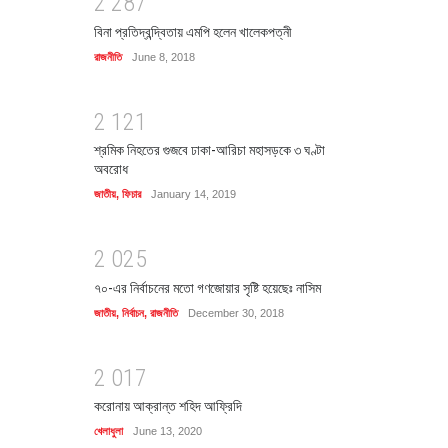
2
2
8
7
বিনা প্রতিদ্বন্দ্বিতায় এমপি হলেন খালেকপত্নী
রাজনীতি
June 8, 2018
2
1
2
1
শ্রমিক নিহতের গুজবে ঢাকা-আরিচা মহাসড়কে ৩ ঘণ্টা
অবরোধ
জাতীয়
,
ফিচার
January 14, 2019
2
0
2
5
৭০-এর নির্বাচনের মতো গণজোয়ার সৃষ্টি হয়েছেঃ নাসিম
জাতীয়
,
নির্বাচন
,
রাজনীতি
December 30, 2018
2
0
1
7
করোনায় আক্রান্ত শহিদ আফ্রিদি
খেলাধুলা
June 13, 2020