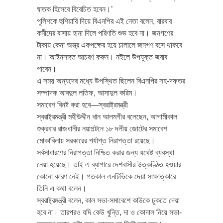
ঘাতক হিসেবে বিবেচিত হবেন।’
পুলিশকে হুশিয়ারি দিয়ে বিএনপির এই নেতা বলেন, বারবার
কর্মীদের বাসায় হানা দিলে পরিণতি শুভ হবে না। জনগণের
টাকায় কেনা অস্ত্র একপক্ষের হয়ে চালালে জনগণ বসে থাকবে
না। আইনসঙ্গত আচরণ করুন। নইলে উপযুক্ত জবাব
পাবেন।
এ সময় অন্যদের মধ্যে উপস্থিত ছিলেন বিএনপির সহ-দফতর
সম্পাদক আবদুল লতিফ, আসাদুল করিম।
সমাবেশ বিনষ্ট করা হবে—স্বরাষ্ট্রমন্ত্রী
স্বরাষ্ট্রমন্ত্রী মহীউদ্দীন খান আলমগীর বলেছেন, আগামীকাল
শুক্রবার রাজধানীর নয়াপল্টনে ১৮ দলীয় জোটের সমাবেশ
মোকাবিলায় সরকারের পর্যাপ্ত নিরাপত্তা রয়েছে।
সর্বসাধারণের নিরাপত্তা নিশ্চিত করার জন্য যথেষ্ট ব্যবস্থা
নেয়া হয়েছে। তাই এ ব্যাপারে দেশবাসীর উত্কণ্ঠিত হওয়ার
কোনো কারণ নেই। গতকাল এনটিভিকে দেয়া সাক্ষাত্কারে
তিনি এ কথা বলেন।
স্বরাষ্ট্রমন্ত্রী বলেন, কাল সভা-সমাবেশে কাউকে ঢুকতে দেয়া
হবে না। তারপরও যদি কেউ খুন্তি, দা ও কোদাল নিয়ে সভা-