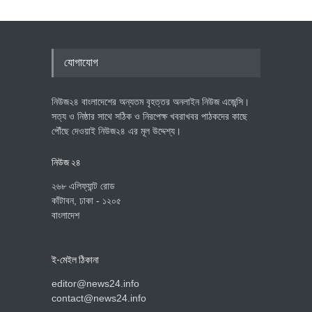
যোগাযোগ
নিউজ২৪ বাংলাদেশের অন্যতম বৃহত্তর অনলাইন নিউজ এজেন্সি।
সত্য ও নিষ্ঠার সাথে সঠিক ও নিরপেক্ষ খবরাখবর পাঠকদের কাছে
পৌঁছে দেওয়াই নিউজ২৪ এর মূল উদ্দেশ্য।
নিউজ ২৪
২৬৮ এলিফ্যান্ট রোড
কাঁটাবন, ঢাকা - ১২০৫
বাংলাদেশ
ই-মেইল ঠিকানা
editor@news24.info
contact@news24.info