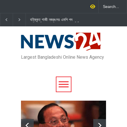
জামায়াত এমপি গাজী নজরুল ইসলামকে
বেসরকারি খাতের গতিশীলতায় অর
দল থেকে বহিষ্কার
গড়ে তোলাই সরকারের মূল লক্ষ্য
প্রধানমন্ত্রী
Largest Bangladeshi Online News Agency