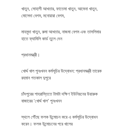
খাতুন, সোহাগী আখতার, ফাতেমা খাতুন, আমেনা খাতুন,
মোসেদা বেগম, মনোয়ারা বেগম,
মাহমুদা খাতুন, রুমা আখতার, নাজমা বেগম এবং তাসলিমার
হাতে ফ্যামিলি কার্ড তুলে দেন
প্রধানমন্ত্রী।
খোর্দ্দ খাল পুনঃখনন কর্মসূচির উদ্বোধন: প্রধানমন্ত্রী তারেক
রহমান গতকাল দুপুরে
চাঁদপুরের শাহরাস্তিতে টামটা দক্ষিণ ইউনিয়নের উয়ারুক
বাজারের ‘খোর্দ্দ খাল’ পুনঃখনন
স্থলে পৌঁছে ফলক উন্মোচন করে এ কর্মসূচির উদ্বোধন
করেন। ফলক উন্মোচনের পরে খালের