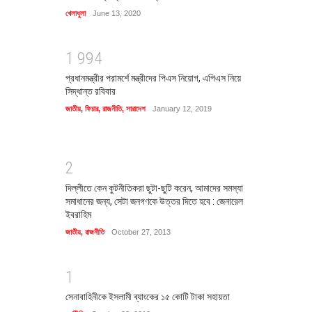
খেলাধুলা
June 13, 2020
1
9
9
4
প্রধানমন্ত্রীর পরামর্শে মন্ত্রীদের পিএস নিয়োগ, এপিএস নিয়ে
সিদ্ধান্ত রবিবার
জাতীয়
,
ফিচার
,
রাজনীতি
,
সারাদেশ
January 12, 2019
2
দিল্লীতে কেন কুটনীতিকরা ছুটা-ছুটি করেন, আমাদের সমস্যা
সমাধানের জন্য, সেটা জনগণকে উত্তর দিতে হবে : জেনারেল
ইবরাহিম
জাতীয়
,
রাজনীতি
October 27, 2013
1
সেনাবাহিনীকে ইসলামী ব্যাংকের ১৫ কোটি টাকা সহায়তা