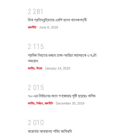
2
2
8
1
বিনা প্রতিদ্বন্দ্বিতায় এমপি হলেন খালেকপত্নী
রাজনীতি
June 8, 2018
2
1
1
5
শ্রমিক নিহতের গুজবে ঢাকা-আরিচা মহাসড়কে ৩ ঘণ্টা
অবরোধ
জাতীয়
,
ফিচার
January 14, 2019
2
0
1
5
৭০-এর নির্বাচনের মতো গণজোয়ার সৃষ্টি হয়েছেঃ নাসিম
জাতীয়
,
নির্বাচন
,
রাজনীতি
December 30, 2018
2
0
1
0
করোনায় আক্রান্ত শহিদ আফ্রিদি