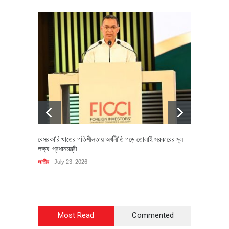
বেসরকারি খাতের গতিশীলতায় অর্থনীতি গড়ে তোলাই সরকারের মূল
বহিষ্কৃত 
লক্ষ্য: প্রধানমন্ত্রী
চি‌ঠি
জাতীয়
July 23, 2026
রাজনীতি
J
Most Read
Commented