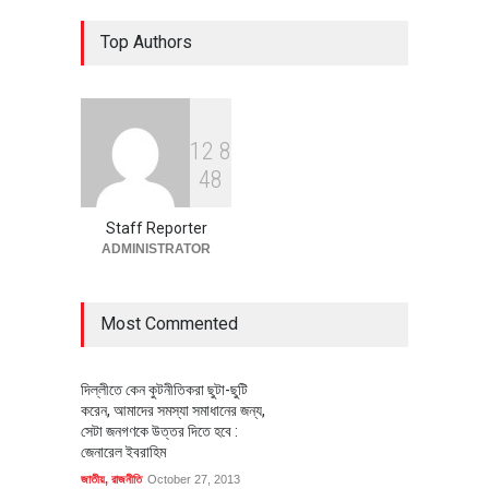
৪০০ মিলিয়ন ডলারের বিদেশি বিনিয়োগ
Top Authors
বাস্তবায়নের পথে
অর্থনীতি
July 23, 2026
1
2
8
বৈশ্বিক প্রতিযোগিতা সক্ষমতা বাড়াতে
4
8
পোশাক শিল্পে নতুন উদ্যোগ
অর্থনীতি
July 23, 2026
Staff Reporter
ADMINISTRATOR
Most Commented
দিল্লীতে কেন কুটনীতিকরা ছুটা-ছুটি
করেন, আমাদের সমস্যা সমাধানের জন্য,
সেটা জনগণকে উত্তর দিতে হবে :
জেনারেল ইবরাহিম
জাতীয়
,
রাজনীতি
October 27, 2013