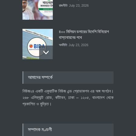
রাজনীতি
July 23, 2026
৪০০ মিলিয়ন ডলারের বিদেশি বিনিয়োগ
বাস্তবায়নের পথে
অর্থনীতি
July 23, 2026
বৈশ্বিক প্রতিযোগিতা সক্ষমতা বাড়াতে
আমাদের সম্পর্কে
পোশাক শিল্পে নতুন উদ্যোগ
অর্থনীতি
July 23, 2026
নিউজ২৪ একটি একুয়াটিক নিউজ এন্ড প্রোডাকশন এর অঙ্গ সংগঠন।
২৬৮ এলিফ্যান্ট রোড, কাঁটাবন, ঢাকা – ১২০৫, বাংলাদেশ থেকে
প্রকাশিত ও মুদ্রিত।
বেসরকারি খাতের গতিশীলতায় অর্থনীতি
গড়ে তোলাই সরকারের মূল লক্ষ্য:
প্রধানমন্ত্রী
সম্পাদক মণ্ডলী
জাতীয়
July 23, 2026