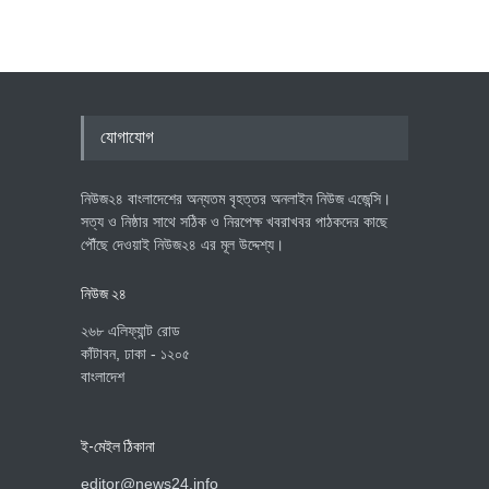
যোগাযোগ
নিউজ২৪ বাংলাদেশের অন্যতম বৃহত্তর অনলাইন নিউজ এজেন্সি।
সত্য ও নিষ্ঠার সাথে সঠিক ও নিরপেক্ষ খবরাখবর পাঠকদের কাছে
পৌঁছে দেওয়াই নিউজ২৪ এর মূল উদ্দেশ্য।
নিউজ ২৪
২৬৮ এলিফ্যান্ট রোড
কাঁটাবন, ঢাকা - ১২০৫
বাংলাদেশ
ই-মেইল ঠিকানা
editor@news24.info