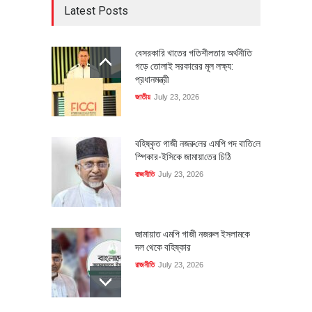
Latest Posts
বেসরকারি খাতের গতিশীলতায় অর্থনীতি
গড়ে তোলাই সরকারের মূল লক্ষ্য:
প্রধানমন্ত্রী
জাতীয়
July 23, 2026
বহিষ্কৃত গাজী নজরু‌লের এম‌পি পদ বা‌তি‌লে
স্পিকার-ইসিকে জামায়া‌তের চি‌ঠি
রাজনীতি
July 23, 2026
জামায়াত এমপি গাজী নজরুল ইসলামকে
দল থেকে বহিষ্কার
রাজনীতি
July 23, 2026