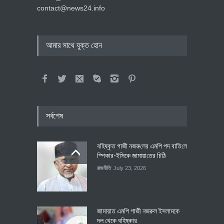
contact@news24.info
আমার সাথে যুক্ত হোন
সর্বশেষ
বহিষ্কৃত গাজী নজরু‌লের এম‌পি পদ বা‌তি‌লে
স্পিকার-ইসিকে জামায়া‌তের চি‌ঠি
রাজনীতি
July 23, 2026
জামায়াত এমপি গাজী নজরুল ইসলামকে
দল থেকে বহিষ্কার