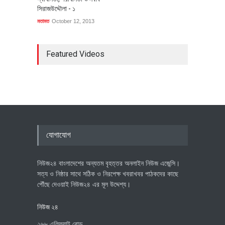
সিরাজউদ্দৌলা - ১
মতামত
October 12, 2013
Featured Videos
যোগাযোগ
নিউজ২৪ বাংলাদেশের অন্যতম বৃহত্তর অনলাইন নিউজ এজেন্সি।
সত্য ও নিষ্ঠার সাথে সঠিক ও নিরপেক্ষ খবরাখবর পাঠকদের কাছে
পৌঁছে দেওয়াই নিউজ২৪ এর মূল উদ্দেশ্য।
নিউজ ২৪
২৬৮ এলিফ্যান্ট রোড