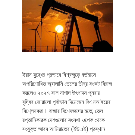
ইরান যুদ্ধের প্রভাবে বিশ্বজুড়ে বর্তমানে
অপরিশোধিত জ্বালানি তেলের তীব্র সংকট বিরাজ
করলেও ২০২৭ সাল নাগাদ উৎপাদন পুনরায়
বৃদ্ধির জোরালো পূর্বাভাস দিয়েছেন বিএমআইয়ের
বিশ্লেষকরা। বাজার বিশেষজ্ঞদের মতে, তেল
রপ্তানিকারক দেশগুলোর সংস্থা ওপেক থেকে
সংযুক্ত আরব আমিরাতের (ইউএই) প্রস্থান