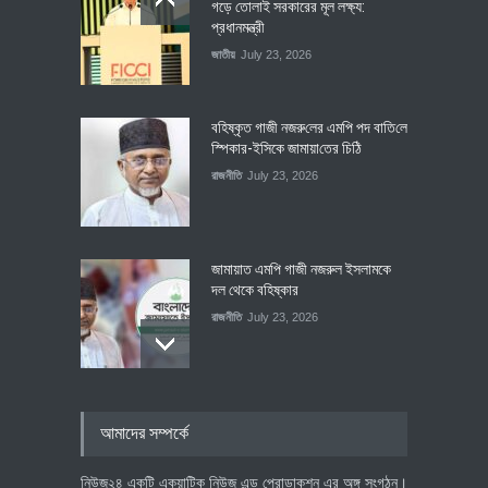
গড়ে তোলাই সরকারের মূল লক্ষ্য:
প্রধানমন্ত্রী
জাতীয়
July 23, 2026
বহিষ্কৃত গাজী নজরু‌লের এম‌পি পদ বা‌তি‌লে
স্পিকার-ইসিকে জামায়া‌তের চি‌ঠি
রাজনীতি
July 23, 2026
জামায়াত এমপি গাজী নজরুল ইসলামকে
দল থেকে বহিষ্কার
রাজনীতি
July 23, 2026
৪০০ মিলিয়ন ডলারের বিদেশি বিনিয়োগ
আমাদের সম্পর্কে
বাস্তবায়নের পথে
অর্থনীতি
July 23, 2026
নিউজ২৪ একটি একুয়াটিক নিউজ এন্ড প্রোডাকশন এর অঙ্গ সংগঠন।