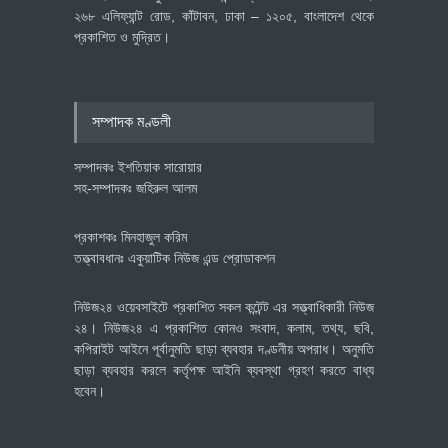
২৬৮ এলিফ্যান্ট রোড, কাঁটাবন, ঢাকা – ১২০৫, বাংলাদেশ থেকে
প্রকাশিত ও মুদ্রিত।
বৈশ্বিক প্রতিযোগিতা সক্ষমতা বাড়াতে
পোশাক শিল্পে নতুন উদ্যোগ
অর্থনীতি
July 23, 2026
সম্পাদক মণ্ডলী
সম্পাদকঃ ইশতিয়াক সারোয়ার
সহ-সম্পাদকঃ জহিরুল আলম
প্রকাশকঃ মিনহাজুল করিম
তত্ত্বাবধানঃ একুয়াটিক নিউজ এন্ড প্রোডাকশন
নিউজ২৪ ওয়েবসাইটে প্রকাশিত সকল কন্টেন্ট এর সত্ত্বাধিকারী নিউজ
২৪। নিউজ২৪ এ প্রকাশিত কোনও সংবাদ, কলাম, তথ্য, ছবি,
কপিরাইট আইনে পূর্বানুমতি ছাড়া ব্যবহার দণ্ডনীয় অপরাধ। অনুমতি
ছাড়া ব্যবহার করলে কর্তৃপক্ষ আইনি ব্যবস্থা গ্রহণ করতে বাধ্য
হবেন।