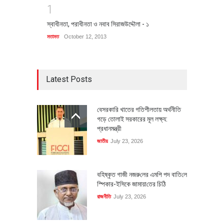
1
স্বাধীনতা, পরাধীনতা ও নবাব সিরাজউদ্দৌলা - ১
মতামত
October 12, 2013
Latest Posts
বেসরকারি খাতের গতিশীলতায় অর্থনীতি
গড়ে তোলাই সরকারের মূল লক্ষ্য:
প্রধানমন্ত্রী
জাতীয়
July 23, 2026
বহিষ্কৃত গাজী নজরু‌লের এম‌পি পদ বা‌তি‌লে
স্পিকার-ইসিকে জামায়া‌তের চি‌ঠি
রাজনীতি
July 23, 2026