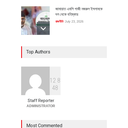
জামায়াত এমপি গাজী নজরুল ইসলামকে
দল থেকে বহিষ্কার
রাজনীতি
July 23, 2026
৪০০ মিলিয়ন ডলারের বিদেশি বিনিয়োগ
Top Authors
বাস্তবায়নের পথে
অর্থনীতি
July 23, 2026
1
2
8
বৈশ্বিক প্রতিযোগিতা সক্ষমতা বাড়াতে
4
8
পোশাক শিল্পে নতুন উদ্যোগ
অর্থনীতি
July 23, 2026
Staff Reporter
ADMINISTRATOR
Most Commented