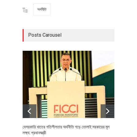
অর্থনীতি
Posts Carousel
বেসরকারি খাতের গতিশীলতায় অর্থনীতি গড়ে তোলাই সরকারের মূল
বহিষ্কৃত 
লক্ষ্য: প্রধানমন্ত্রী
চি‌ঠি