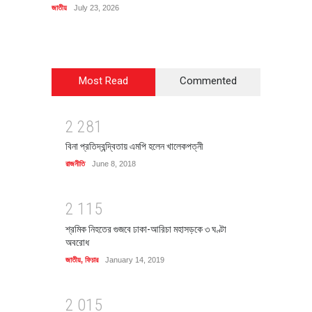
জাতীয়
July 23, 2026
রাজনীতি
J
Most Read
Commented
2
2
8
1
বিনা প্রতিদ্বন্দ্বিতায় এমপি হলেন খালেকপত্নী
রাজনীতি
June 8, 2018
2
1
1
5
শ্রমিক নিহতের গুজবে ঢাকা-আরিচা মহাসড়কে ৩ ঘণ্টা
অবরোধ
জাতীয়
,
ফিচার
January 14, 2019
2
0
1
5