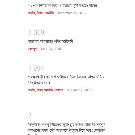
৭০-এর নির্বাচনের মতো গণজোয়ার সৃষ্টি হয়েছেঃ নাসিম
জাতীয়
,
নির্বাচন
,
রাজনীতি
December 30, 2018
2
0
0
9
করোনায় আক্রান্ত শহিদ আফ্রিদি
খেলাধুলা
June 13, 2020
1
9
9
4
প্রধানমন্ত্রীর পরামর্শে মন্ত্রীদের পিএস নিয়োগ, এপিএস নিয়ে
সিদ্ধান্ত রবিবার
জাতীয়
,
ফিচার
,
রাজনীতি
,
সারাদেশ
January 12, 2019
2
দিল্লীতে কেন কুটনীতিকরা ছুটা-ছুটি করেন, আমাদের সমস্যা
সমাধানের জন্য, সেটা জনগণকে উত্তর দিতে হবে : জেনারেল