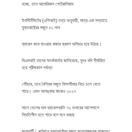
হচ্ছে, তবে আমেরিকান পেট্রোলিয়াম
ইনস্টিটিউটের (এপিআই) তথ্য অনুযায়ী, মাত্র এক সপ্তাহে
যুক্তরাষ্ট্রের মজুত ৮১ লাখ
ব্যারেল কমে যাওয়ায় বাজার ক্রমশ অস্থির হয়ে উঠছে।
বিএমআই তাদের সতর্কবার্তায় জানিয়েছে, যুদ্ধ যদি দীর্ঘায়িত
হয়ে গ্রীষ্মকাল পর্যন্ত
পৌঁছায়, তবে বৈশ্বিক মজুত বিপৎসীমার নিচে চলে যেতে
পারে। এমন আশঙ্কার মাঝেও ২০২৭
সালে তেলের দাম ব্যারেলপ্রতি ৭২ ডলারের আশেপাশে
স্থিতিশীল হতে পারে বলে মনে করছে
সংস্থাটি। বর্তমানে যুক্তরাষ্ট্রের মজুত সন্তোষজনক থাকলেও