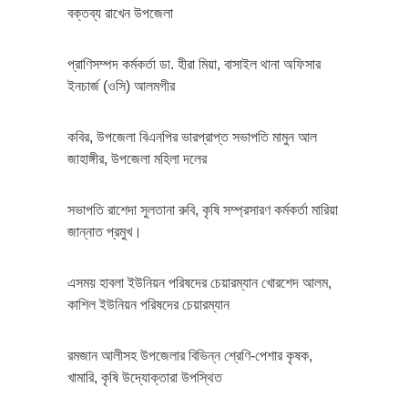
বক্তব্য রাখেন উপজেলা
প্রাণিসম্পদ কর্মকর্তা ডা. হীরা মিয়া, বাসাইল থানা অফিসার
ইনচার্জ (ওসি) আলমগীর
কবির, উপজেলা বিএনপির ভারপ্রাপ্ত সভাপতি মামুন আল
জাহাঙ্গীর, উপজেলা মহিলা দলের
সভাপতি রাশেদা সুলতানা রুবি, কৃষি সম্প্রসারণ কর্মকর্তা মারিয়া
জান্নাত প্রমুখ।
এসময় হাবলা ইউনিয়ন পরিষদের চেয়ারম্যান খোরশেদ আলম,
কাশিল ইউনিয়ন পরিষদের চেয়ারম্যান
রমজান আলীসহ উপজেলার বিভিন্ন শ্রেণি-পেশার কৃষক,
খামারি, কৃষি উদ্যোক্তারা উপস্থিত