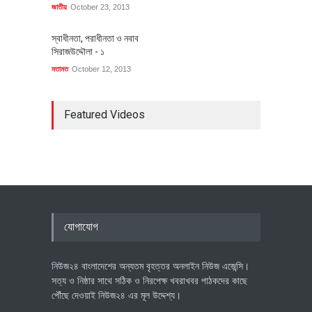
জাতীয়
October 23, 2013
স্বাধীনতা, পরাধীনতা ও নবাব
সিরাজউদ্দৌলা - ১
মতামত
October 12, 2013
Featured Videos
যোগাযোগ
নিউজ২৪ বাংলাদেশের অন্যতম বৃহত্তর অনলাইন নিউজ এজেন্সি।
সত্য ও নিষ্ঠার সাথে সঠিক ও নিরপেক্ষ খবরাখবর পাঠকদের কাছে
পৌঁছে দেওয়াই নিউজ২৪ এর মূল উদ্দেশ্য।