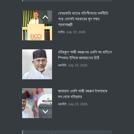
বেসরকারি খাতের গতিশীলতায় অর্থনীতি
গড়ে তোলাই সরকারের মূল লক্ষ্য:
প্রধানমন্ত্রী
জাতীয়
July 23, 2026
বহিষ্কৃত গাজী নজরু‌লের এম‌পি পদ বা‌তি‌লে
স্পিকার-ইসিকে জামায়া‌তের চি‌ঠি
রাজনীতি
July 23, 2026
জামায়াত এমপি গাজী নজরুল ইসলামকে
দল থেকে বহিষ্কার
রাজনীতি
July 23, 2026
৪০০ মিলিয়ন ডলারের বিদেশি বিনিয়োগ