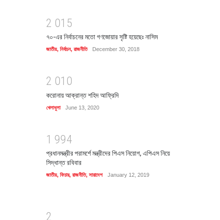
2
0
1
5
৭০-এর নির্বাচনের মতো গণজোয়ার সৃষ্টি হয়েছেঃ নাসিম
জাতীয়
,
নির্বাচন
,
রাজনীতি
December 30, 2018
2
0
1
0
করোনায় আক্রান্ত শহিদ আফ্রিদি
খেলাধুলা
June 13, 2020
1
9
9
4
প্রধানমন্ত্রীর পরামর্শে মন্ত্রীদের পিএস নিয়োগ, এপিএস নিয়ে
সিদ্ধান্ত রবিবার
জাতীয়
,
ফিচার
,
রাজনীতি
,
সারাদেশ
January 12, 2019
2