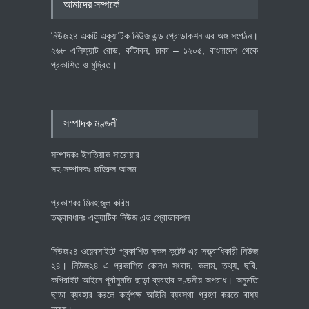
আমাদের সম্পর্কে
বাস্তবায়নের পথে
অর্থনীতি
July 23, 2026
নিউজ২৪ একটি একুয়াটিক নিউজ এন্ড প্রোডাকশন এর অঙ্গ সংগঠন।
২৬৮ এলিফ্যান্ট রোড, কাঁটাবন, ঢাকা – ১২০৫, বাংলাদেশ থেকে
প্রকাশিত ও মুদ্রিত।
বৈশ্বিক প্রতিযোগিতা সক্ষমতা বাড়াতে
পোশাক শিল্পে নতুন উদ্যোগ
অর্থনীতি
July 23, 2026
সম্পাদক মণ্ডলী
সম্পাদকঃ ইশতিয়াক সারোয়ার
সহ-সম্পাদকঃ জহিরুল আলম
প্রকাশকঃ মিনহাজুল করিম
তত্ত্বাবধানঃ একুয়াটিক নিউজ এন্ড প্রোডাকশন
নিউজ২৪ ওয়েবসাইটে প্রকাশিত সকল কন্টেন্ট এর সত্ত্বাধিকারী নিউজ
২৪। নিউজ২৪ এ প্রকাশিত কোনও সংবাদ, কলাম, তথ্য, ছবি,
কপিরাইট আইনে পূর্বানুমতি ছাড়া ব্যবহার দণ্ডনীয় অপরাধ। অনুমতি
ছাড়া ব্যবহার করলে কর্তৃপক্ষ আইনি ব্যবস্থা গ্রহণ করতে বাধ্য
হবেন।