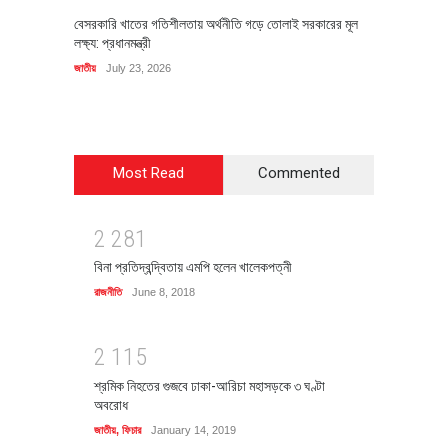
বেসরকারি খাতের গতিশীলতায় অর্থনীতি গড়ে তোলাই সরকারের মূল
বহিষ্কৃত 
লক্ষ্য: প্রধানমন্ত্রী
চি‌ঠি
জাতীয়
July 23, 2026
রাজনীতি
J
Most Read
Commented
2
2
8
1
বিনা প্রতিদ্বন্দ্বিতায় এমপি হলেন খালেকপত্নী
রাজনীতি
June 8, 2018
2
1
1
5
শ্রমিক নিহতের গুজবে ঢাকা-আরিচা মহাসড়কে ৩ ঘণ্টা
অবরোধ
জাতীয়
,
ফিচার
January 14, 2019