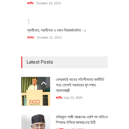
জাতীয়
October 23, 2013
1
স্বাধীনতা, পরাধীনতা ও নবাব সিরাজউদ্দৌলা - ১
মতামত
October 12, 2013
Latest Posts
বেসরকারি খাতের গতিশীলতায় অর্থনীতি
গড়ে তোলাই সরকারের মূল লক্ষ্য:
প্রধানমন্ত্রী
জাতীয়
July 23, 2026
বহিষ্কৃত গাজী নজরু‌লের এম‌পি পদ বা‌তি‌লে
স্পিকার-ইসিকে জামায়া‌তের চি‌ঠি