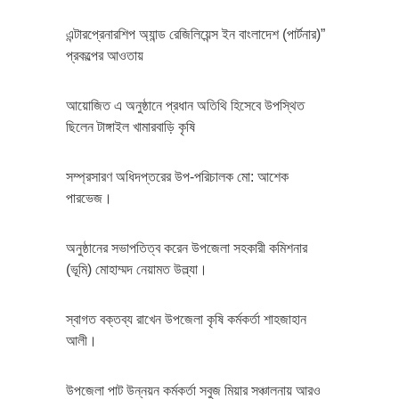
এন্টারপ্রেনারশিপ অ্যান্ড রেজিলিয়েন্স ইন বাংলাদেশ (পার্টনার)”
প্রকল্পের আওতায়
আয়োজিত এ অনুষ্ঠানে প্রধান অতিথি হিসেবে উপস্থিত
ছিলেন টাঙ্গাইল খামারবাড়ি কৃষি
সম্প্রসারণ অধিদপ্তরের উপ-পরিচালক মো: আশেক
পারভেজ।
অনুষ্ঠানের সভাপতিত্ব করেন উপজেলা সহকারী কমিশনার
(ভূমি) মোহাম্মদ নেয়ামত উল্ল্যা।
স্বাগত বক্তব্য রাখেন উপজেলা কৃষি কর্মকর্তা শাহজাহান
আলী।
উপজেলা পাট উন্নয়ন কর্মকর্তা সবুজ মিয়ার সঞ্চালনায় আরও