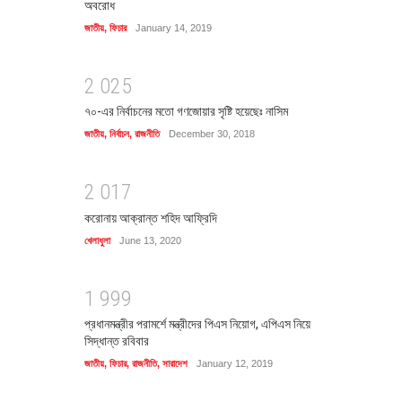
অবরোধ
জাতীয়
,
ফিচার
January 14, 2019
2
0
2
5
৭০-এর নির্বাচনের মতো গণজোয়ার সৃষ্টি হয়েছেঃ নাসিম
জাতীয়
,
নির্বাচন
,
রাজনীতি
December 30, 2018
2
0
1
7
করোনায় আক্রান্ত শহিদ আফ্রিদি
খেলাধুলা
June 13, 2020
1
9
9
9
প্রধানমন্ত্রীর পরামর্শে মন্ত্রীদের পিএস নিয়োগ, এপিএস নিয়ে
সিদ্ধান্ত রবিবার
জাতীয়
,
ফিচার
,
রাজনীতি
,
সারাদেশ
January 12, 2019