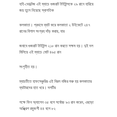
হাই-ভোল্টেজ এই ম্যাচে গুজরাট টাইটান্সকে ২৯ রানে হারিয়ে
জয় তুলে নিয়েছে স্বাগতিক
কলকাতা। প্রথমে ব্যাট করে কলকাতা ২ উইকেটে ২৪৭
রানের বিশাল সংগ্রহ দাঁড় করায়, যার
জবাবে গুজরাট টাইটান্স ২১৮ রান করতে সক্ষম হয়। দুই দল
মিলিয়ে এই ম্যাচে মোট ৪৬৫ রান
সংগৃহীত হয়।
ম্যাচটিতে হাফসেঞ্চুরির এই বিরল নজির শুরু হয় কলকাতার
ব্যাটারদের হাত ধরে। দলটির
পক্ষে ফিন অ্যালেন ৩৫ বলে সর্বোচ্চ ৯৩ রান করেন, এছাড়া
অঙ্ক্রিশ রঘুবংশী ৪৪ বলে ৮২