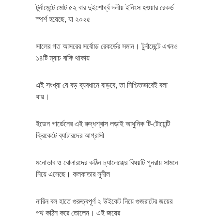
টুর্নামেন্টে মোট ৫২ বার দুইশোর্ধ্ব দলীয় ইনিংস হওয়ার রেকর্ড
স্পর্শ হয়েছে, যা ২০২৫
সালের গত আসরের সর্বোচ্চ রেকর্ডের সমান। টুর্নামেন্টে এখনও
১৪টি ম্যাচ বাকি থাকায়
এই সংখ্যা যে বড় ব্যবধানে বাড়বে, তা নিশ্চিতভাবেই বলা
যায়।
ইডেন গার্ডেনের এই রুদ্ধশ্বাস লড়াই আধুনিক টি-টোয়েন্টি
ক্রিকেটে ব্যাটারদের আগ্রাসী
মনোভাব ও বোলারদের কঠিন চ্যালেঞ্জের বিষয়টি পুনরায় সামনে
নিয়ে এসেছে। কলকাতার সুনীল
নারিন বল হাতে গুরুত্বপূর্ণ ২ উইকেট নিয়ে গুজরাটের জয়ের
পথ কঠিন করে তোলেন। এই জয়ের