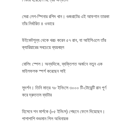
সেরা লেগ-স্পিনার রশিদ খান। গুজরাটের এই আফগান তারকা
তাঁর নির্ধারিত ৪ ওভারে
উইকেটশূন্য থেকে খরচ করেন ৫৭ রান, যা আইপিএলে তাঁর
ক্যারিয়ারের সবচেয়ে ব্যয়বহুল
বোলিং স্পেল। অন্যদিকে, ব্যক্তিগত অর্জনে নতুন এক
মাইলফলক স্পর্শ করেছেন সাই
সুদর্শন। তিনি মাত্র ৭৮ ইনিংসে ৩০০০ টি-টোয়েন্টি রান পূর্ণ
করে দ্রুততম ব্যাটার
হিসেবে শন মার্শকে (৮৫ ইনিংস) পেছনে ফেলে দিয়েছেন।
পাশাপাশি শুভমান গিল অধিনায়ক