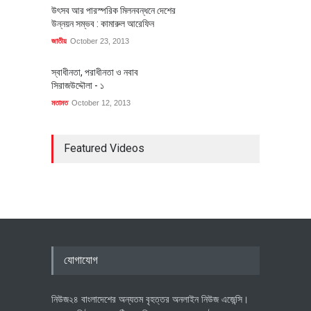
উৎসব আর পারস্পরিক মিলনবন্ধনে দেশের
উন্নয়ন সম্ভব : কামারুল আরেফিন
জাতীয়
October 23, 2013
স্বাধীনতা, পরাধীনতা ও নবাব
সিরাজউদ্দৌলা - ১
মতামত
October 12, 2013
Featured Videos
যোগাযোগ
নিউজ২৪ বাংলাদেশের অন্যতম বৃহত্তর অনলাইন নিউজ এজেন্সি।