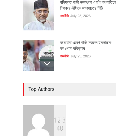
বহিষ্কৃত গাজী নজরু‌লের এম‌পি পদ বা‌তি‌লে
স্পিকার-ইসিকে জামায়া‌তের চি‌ঠি
রাজনীতি
July 23, 2026
জামায়াত এমপি গাজী নজরুল ইসলামকে
দল থেকে বহিষ্কার
রাজনীতি
July 23, 2026
৪০০ মিলিয়ন ডলারের বিদেশি বিনিয়োগ
Top Authors
বাস্তবায়নের পথে
অর্থনীতি
July 23, 2026
1
2
8
বৈশ্বিক প্রতিযোগিতা সক্ষমতা বাড়াতে
4
8
পোশাক শিল্পে নতুন উদ্যোগ
অর্থনীতি
July 23, 2026