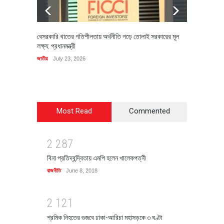
বেসরকারি খাতের গতিশীলতায় অর্থনীতি গড়ে তোলাই সরকারের মূল
বহিষ্কৃত 
লক্ষ্য: প্রধানমন্ত্রী
চি‌ঠি
জাতীয়
July 23, 2026
রাজনীতি
J
Most Read
Commented
2
2
8
7
বিনা প্রতিদ্বন্দ্বিতায় এমপি হলেন খালেকপত্নী
রাজনীতি
June 8, 2018
2
1
2
1
শ্রমিক নিহতের গুজবে ঢাকা-আরিচা মহাসড়কে ৩ ঘণ্টা