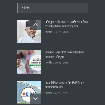
সর্বশেষ
বহিষ্কৃত গাজী নজরু‌লের এম‌পি পদ বা‌তি‌লে
স্পিকার-ইসিকে জামায়া‌তের চি‌ঠি
রাজনীতি
July 23, 2026
জামায়াত এমপি গাজী নজরুল ইসলামকে
দল থেকে বহিষ্কার
রাজনীতি
July 23, 2026
৪০০ মিলিয়ন ডলারের বিদেশি বিনিয়োগ
বাস্তবায়নের পথে
অর্থনীতি
July 23, 2026