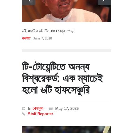
এই বাজেট একটা নীল রঙের বেলুন: মওদুদ
রাজনীতি
June 7, 2018
টি-টোয়েন্টিতে অনন্য
বিশ্বরেকর্ড: এক ম্যাচেই
হলো ৬টি হাফসেঞ্চুরি
In
খেলাধুলা
May 17, 2026
Staff Reporter