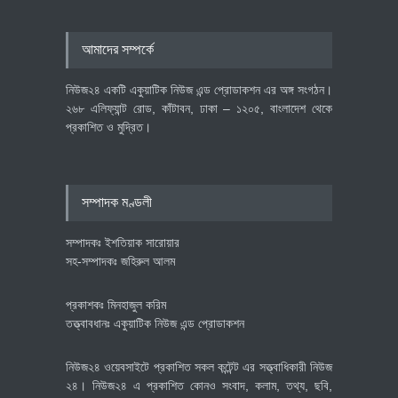
বৈশ্বিক প্রতিযোগিতা সক্ষমতা বাড়াতে
আমাদের সম্পর্কে
পোশাক শিল্পে নতুন উদ্যোগ
অর্থনীতি
July 23, 2026
নিউজ২৪ একটি একুয়াটিক নিউজ এন্ড প্রোডাকশন এর অঙ্গ সংগঠন।
২৬৮ এলিফ্যান্ট রোড, কাঁটাবন, ঢাকা – ১২০৫, বাংলাদেশ থেকে
প্রকাশিত ও মুদ্রিত।
বেসরকারি খাতের গতিশীলতায় অর্থনীতি
গড়ে তোলাই সরকারের মূল লক্ষ্য:
প্রধানমন্ত্রী
সম্পাদক মণ্ডলী
জাতীয়
July 23, 2026
সম্পাদকঃ ইশতিয়াক সারোয়ার
সহ-সম্পাদকঃ জহিরুল আলম
প্রকাশকঃ মিনহাজুল করিম
তত্ত্বাবধানঃ একুয়াটিক নিউজ এন্ড প্রোডাকশন
নিউজ২৪ ওয়েবসাইটে প্রকাশিত সকল কন্টেন্ট এর সত্ত্বাধিকারী নিউজ
২৪। নিউজ২৪ এ প্রকাশিত কোনও সংবাদ, কলাম, তথ্য, ছবি,