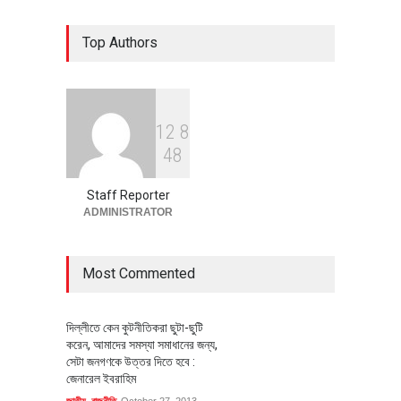
৪০০ মিলিয়ন ডলারের বিদেশি বিনিয়োগ
Top Authors
বাস্তবায়নের পথে
অর্থনীতি
July 23, 2026
1
2
8
বৈশ্বিক প্রতিযোগিতা সক্ষমতা বাড়াতে
4
8
পোশাক শিল্পে নতুন উদ্যোগ
অর্থনীতি
July 23, 2026
Staff Reporter
ADMINISTRATOR
Most Commented
দিল্লীতে কেন কুটনীতিকরা ছুটা-ছুটি
করেন, আমাদের সমস্যা সমাধানের জন্য,
সেটা জনগণকে উত্তর দিতে হবে :
জেনারেল ইবরাহিম
জাতীয়
,
রাজনীতি
October 27, 2013