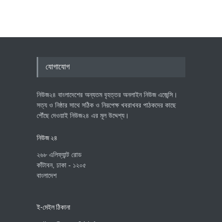
যোগাযোগ
নিউজ২৪ বাংলাদেশের অন্যতম বৃহত্তর অনলাইন নিউজ এজেন্সি।
সত্য ও নিষ্ঠার সাথে সঠিক ও নিরপেক্ষ খবরাখবর পাঠকদের কাছে
পৌঁছে দেওয়াই নিউজ২৪ এর মূল উদ্দেশ্য।
নিউজ ২৪
২৬৮ এলিফ্যান্ট রোড
কাঁটাবন, ঢাকা - ১২০৫
বাংলাদেশ
ই-মেইল ঠিকানা