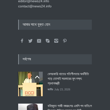
editor@news24.info
contact@news24.info
আমার সাথে যুক্ত হোন
সর্বশেষ
বেসরকারি খাতের গতিশীলতায় অর্থনীতি
গড়ে তোলাই সরকারের মূল লক্ষ্য:
প্রধানমন্ত্রী
জাতীয়
July 23, 2026
বহিষ্কৃত গাজী নজরু‌লের এম‌পি পদ বা‌তি‌লে