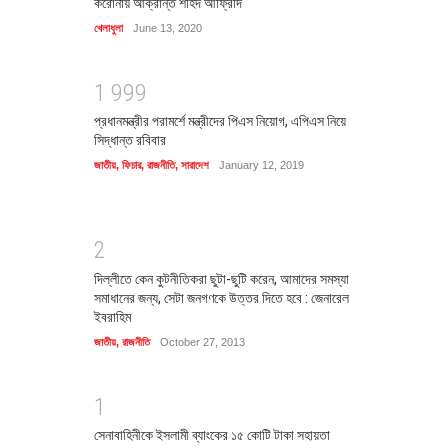
করোনায় আক্রান্ত শহিদ আফ্রিদি
খেলাধুলা
June 13, 2020
1
9
9
9
প্রধানমন্ত্রীর পরামর্শে মন্ত্রীদের পিএস নিয়োগ, এপিএস নিয়ে
সিদ্ধান্ত রবিবার
জাতীয়
,
ফিচার
,
রাজনীতি
,
সারাদেশ
January 12, 2019
2
দিল্লীতে কেন কুটনীতিকরা ছুটা-ছুটি করেন, আমাদের সমস্যা
সমাধানের জন্য, সেটা জনগণকে উত্তর দিতে হবে : জেনারেল
ইবরাহিম
জাতীয়
,
রাজনীতি
October 27, 2013
1
সেনাবাহিনীকে ইসলামী ব্যাংকের ১৫ কোটি টাকা সহায়তা