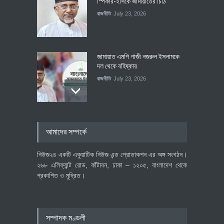
স্পিকার-ইসিকে জামায়া‌তের চি‌ঠি
রাজনীতি
July 23, 2026
জামায়াত এমপি গাজী নজরুল ইসলামকে
দল থেকে বহিষ্কার
রাজনীতি
July 23, 2026
৪০০ মিলিয়ন ডলারের বিদেশি বিনিয়োগ
আমাদের সম্পর্কে
বাস্তবায়নের পথে
অর্থনীতি
July 23, 2026
নিউজ২৪ একটি একুয়াটিক নিউজ এন্ড প্রোডাকশন এর অঙ্গ সংগঠন।
২৬৮ এলিফ্যান্ট রোড, কাঁটাবন, ঢাকা – ১২০৫, বাংলাদেশ থেকে
প্রকাশিত ও মুদ্রিত।
বৈশ্বিক প্রতিযোগিতা সক্ষমতা বাড়াতে
পোশাক শিল্পে নতুন উদ্যোগ
অর্থনীতি
July 23, 2026
সম্পাদক মণ্ডলী