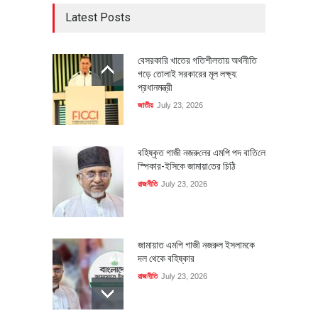
Latest Posts
বেসরকারি খাতের গতিশীলতায় অর্থনীতি
গড়ে তোলাই সরকারের মূল লক্ষ্য:
প্রধানমন্ত্রী
জাতীয়
July 23, 2026
বহিষ্কৃত গাজী নজরু‌লের এম‌পি পদ বা‌তি‌লে
স্পিকার-ইসিকে জামায়া‌তের চি‌ঠি
রাজনীতি
July 23, 2026
জামায়াত এমপি গাজী নজরুল ইসলামকে
দল থেকে বহিষ্কার
রাজনীতি
July 23, 2026