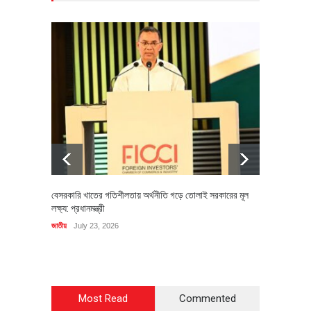
বেসরকারি খাতের গতিশীলতায় অর্থনীতি গড়ে তোলাই সরকারের মূল
বহিষ্কৃত 
লক্ষ্য: প্রধানমন্ত্রী
চি‌ঠি
জাতীয়
July 23, 2026
রাজনীতি
J
Most Read
Commented