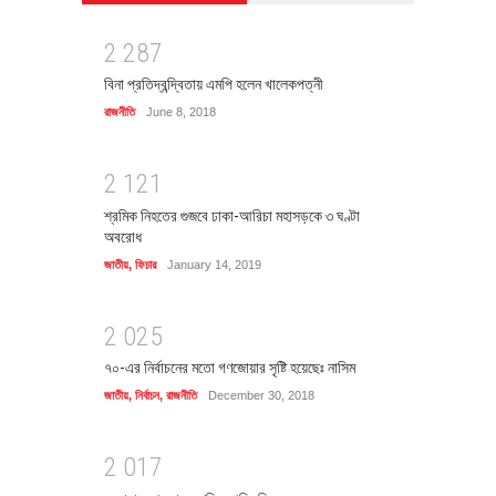
2
2
8
7
বিনা প্রতিদ্বন্দ্বিতায় এমপি হলেন খালেকপত্নী
রাজনীতি
June 8, 2018
2
1
2
1
শ্রমিক নিহতের গুজবে ঢাকা-আরিচা মহাসড়কে ৩ ঘণ্টা
অবরোধ
জাতীয়
,
ফিচার
January 14, 2019
2
0
2
5
৭০-এর নির্বাচনের মতো গণজোয়ার সৃষ্টি হয়েছেঃ নাসিম
জাতীয়
,
নির্বাচন
,
রাজনীতি
December 30, 2018
2
0
1
7