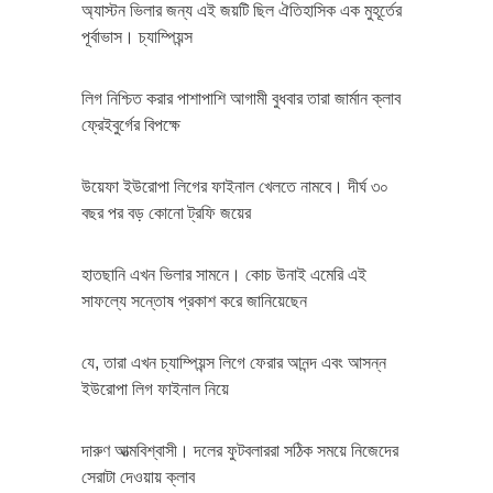
অ্যাস্টন ভিলার জন্য এই জয়টি ছিল ঐতিহাসিক এক মুহূর্তের
পূর্বাভাস। চ্যাম্পিয়ন্স
লিগ নিশ্চিত করার পাশাপাশি আগামী বুধবার তারা জার্মান ক্লাব
ফ্রেইবুর্গের বিপক্ষে
উয়েফা ইউরোপা লিগের ফাইনাল খেলতে নামবে। দীর্ঘ ৩০
বছর পর বড় কোনো ট্রফি জয়ের
হাতছানি এখন ভিলার সামনে। কোচ উনাই এমেরি এই
সাফল্যে সন্তোষ প্রকাশ করে জানিয়েছেন
যে, তারা এখন চ্যাম্পিয়ন্স লিগে ফেরার আনন্দ এবং আসন্ন
ইউরোপা লিগ ফাইনাল নিয়ে
দারুণ আত্মবিশ্বাসী। দলের ফুটবলাররা সঠিক সময়ে নিজেদের
সেরাটা দেওয়ায় ক্লাব