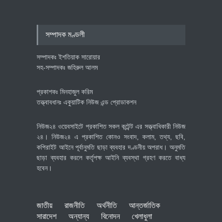
বৈশ্বিক প্রতিযোগিতা সক্ষমতা বাড়াতে
পোশাক শিল্পে নতুন উদ্যোগ
অর্থনীতি
July 23, 2026
সম্পাদক মণ্ডলী
সম্পাদকঃ ইশতিয়াক সারোয়ার
সহ-সম্পাদকঃ জহিরুল আলম
প্রকাশকঃ মিনহাজুল করিম
তত্ত্বাবধানঃ একুয়াটিক নিউজ এন্ড প্রোডাকশন
নিউজ২৪ ওয়েবসাইটে প্রকাশিত সকল কন্টেন্ট এর সত্ত্বাধিকারী নিউজ
২৪। নিউজ২৪ এ প্রকাশিত কোনও সংবাদ, কলাম, তথ্য, ছবি,
কপিরাইট আইনে পূর্বানুমতি ছাড়া ব্যবহার দণ্ডনীয় অপরাধ। অনুমতি
ছাড়া ব্যবহার করলে কর্তৃপক্ষ আইনি ব্যবস্থা গ্রহণ করতে বাধ্য
হবেন।
জাতীয়
রাজনীতি
অর্থনীতি
আন্তর্জাতিক
সারাদেশ
অন্যান্য
বিনোদন
খেলাধুলা