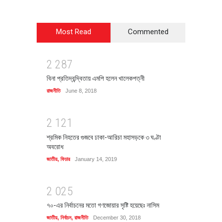
Most Read
Commented
2
2
8
7
বিনা প্রতিদ্বন্দ্বিতায় এমপি হলেন খালেকপত্নী
রাজনীতি
June 8, 2018
2
1
2
1
শ্রমিক নিহতের গুজবে ঢাকা-আরিচা মহাসড়কে ৩ ঘণ্টা
অবরোধ
জাতীয়
,
ফিচার
January 14, 2019
2
0
2
5
৭০-এর নির্বাচনের মতো গণজোয়ার সৃষ্টি হয়েছেঃ নাসিম
জাতীয়
,
নির্বাচন
,
রাজনীতি
December 30, 2018