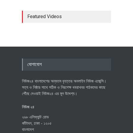
Featured Videos
যোগাযোগ
নিউজ২৪ বাংলাদেশের অন্যতম বৃহত্তর অনলাইন নিউজ এজেন্সি।
সত্য ও নিষ্ঠার সাথে সঠিক ও নিরপেক্ষ খবরাখবর পাঠকদের কাছে
পৌঁছে দেওয়াই নিউজ২৪ এর মূল উদ্দেশ্য।
নিউজ ২৪
২৬৮ এলিফ্যান্ট রোড
কাঁটাবন, ঢাকা - ১২০৫
বাংলাদেশ