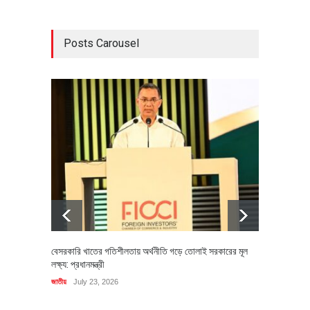
Posts Carousel
বেসরকারি খাতের গতিশীলতায় অর্থনীতি গড়ে তোলাই সরকারের মূল
বহিষ্কৃত 
লক্ষ্য: প্রধানমন্ত্রী
চি‌ঠি
জাতীয়
July 23, 2026
রাজনীতি
J