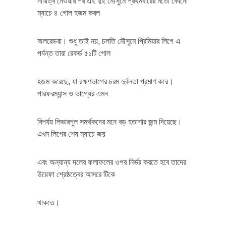
দায়িত্ব নেওয়ার পর এই দুই মৌসুমে প্রথমবারের মতো কোনো
ম্যাচে ৪ গোল হজম করল
অলরেডরা। শুধু তাই নয়, চলতি মৌসুমে প্রিমিয়ার লিগে এ
পর্যন্ত তারা রেকর্ড ৫১টি গোল
হজম করেছে, যা রক্ষণভাগের চরম দুর্বলতা প্রমাণ করে।
পারফরম্যান্স ও ভাগ্যের এমন
বিপর্যয় লিভারপুল সমর্থকদের মনে বড় হতাশার জন্ম দিয়েছে।
এখন লিগের শেষ ম্যাচে জয়
এবং অন্যান্য দলের ফলাফলের ওপর নির্ভর করতে হবে তাদের
উয়েফা শ্রেষ্ঠত্বের আসরে টিকে
থাকতে।