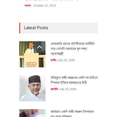
মতামত
October 12, 2013
Latest Posts
বেসরকারি খাতের গতিশীলতায় অর্থনীতি
গড়ে তোলাই সরকারের মূল লক্ষ্য:
প্রধানমন্ত্রী
জাতীয়
July 23, 2026
বহিষ্কৃত গাজী নজরু‌লের এম‌পি পদ বা‌তি‌লে
স্পিকার-ইসিকে জামায়া‌তের চি‌ঠি
রাজনীতি
July 23, 2026
জামায়াত এমপি গাজী নজরুল ইসলামকে
দল থেকে বহিষ্কার