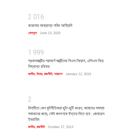
2
0
1
6
করোনায় আক্রান্ত শহিদ আফ্রিদি
খেলাধুলা
June 13, 2020
1
9
9
9
প্রধানমন্ত্রীর পরামর্শে মন্ত্রীদের পিএস নিয়োগ, এপিএস নিয়ে
সিদ্ধান্ত রবিবার
জাতীয়
,
ফিচার
,
রাজনীতি
,
সারাদেশ
January 12, 2019
2
দিল্লীতে কেন কুটনীতিকরা ছুটা-ছুটি করেন, আমাদের সমস্যা
সমাধানের জন্য, সেটা জনগণকে উত্তর দিতে হবে : জেনারেল
ইবরাহিম
জাতীয়
,
রাজনীতি
October 27, 2013