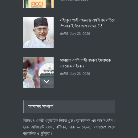
বহিষ্কৃত গাজী নজরু‌লের এম‌পি পদ বা‌তি‌লে
স্পিকার-ইসিকে জামায়া‌তের চি‌ঠি
রাজনীতি
July 23, 2026
জামায়াত এমপি গাজী নজরুল ইসলামকে
দল থেকে বহিষ্কার
রাজনীতি
July 23, 2026
৪০০ মিলিয়ন ডলারের বিদেশি বিনিয়োগ
আমাদের সম্পর্কে
বাস্তবায়নের পথে
অর্থনীতি
July 23, 2026
নিউজ২৪ একটি একুয়াটিক নিউজ এন্ড প্রোডাকশন এর অঙ্গ সংগঠন।
২৬৮ এলিফ্যান্ট রোড, কাঁটাবন, ঢাকা – ১২০৫, বাংলাদেশ থেকে
প্রকাশিত ও মুদ্রিত।