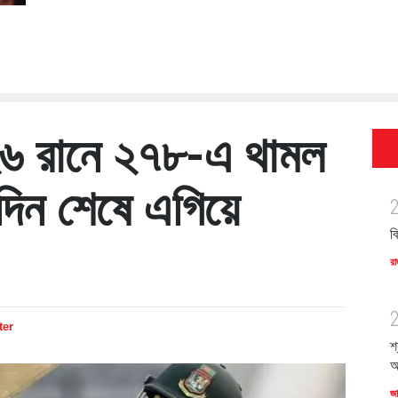
২৬ রানে ২৭৮-এ থামল
 দিন শেষে এগিয়ে
ব
রা
ter
শ
অ
জ