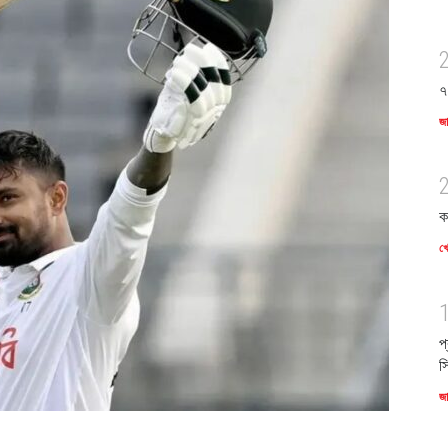
৭
জ
ক
খে
প
স
জ