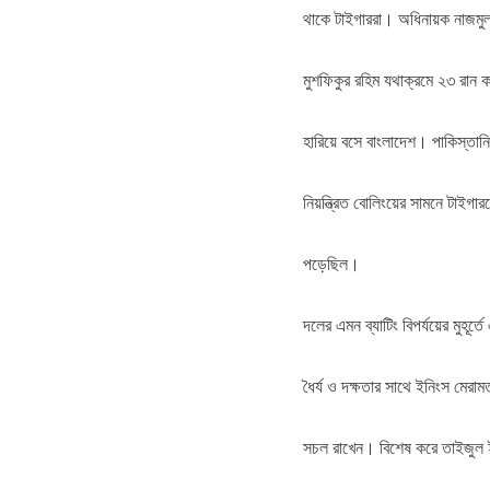
থাকে টাইগাররা। অধিনায়ক নাজমুল
মুশফিকুর রহিম যথাক্রমে ২৩ রান
হারিয়ে বসে বাংলাদেশ। পাকিস্তান
নিয়ন্ত্রিত বোলিংয়ের সামনে টাইগা
পড়েছিল।
দলের এমন ব্যাটিং বিপর্যয়ের মুহূর
ধৈর্য ও দক্ষতার সাথে ইনিংস মেরা
সচল রাখেন। বিশেষ করে তাইজুল ইসল