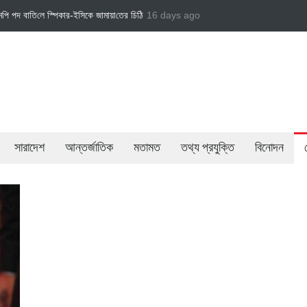
‌ঠি
জামায়াত এমপি গাজী নজরুল ইসলামকে দল থেকে বহিষ্কার
16 days ago
বেসরকারি খাতের গতিশীলতায় অর্
সারাদেশ
আন্তর্জাতিক
মতামত
তথ্য প্রযুক্তি
বিনোদন