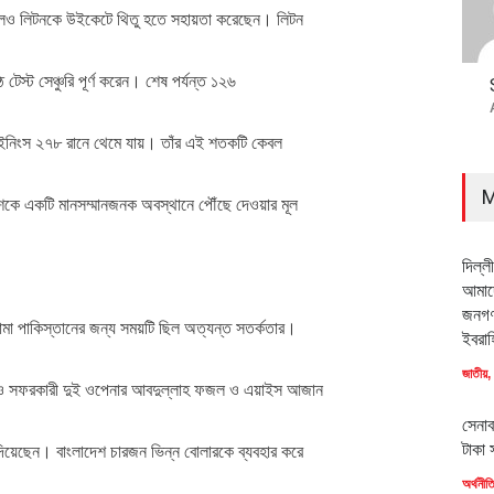
রলেও লিটনকে উইকেটে থিতু হতে সহায়তা করেছেন। লিটন
ঠ টেস্ট সেঞ্চুরি পূর্ণ করেন। শেষ পর্যন্ত ১২৬
র ইনিংস ২৭৮ রানে থেমে যায়। তাঁর এই শতকটি কেবল
M
েশকে একটি মানসম্মানজনক অবস্থানে পৌঁছে দেওয়ার মূল
দিল্ল
আমাদে
জনগণ
নামা পাকিস্তানের জন্য সময়টি ছিল অত্যন্ত সতর্কতার।
ইবরাহ
জাতীয়
,
েও সফরকারী দুই ওপেনার আবদুল্লাহ ফজল ও এয়াইস আজান
সেনাব
টাকা 
িয়েছেন। বাংলাদেশ চারজন ভিন্ন বোলারকে ব্যবহার করে
অর্থনীত