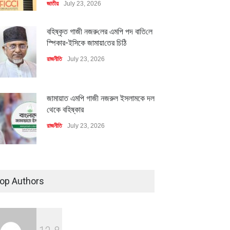
জাতীয়
July 23, 2026
বহিষ্কৃত গাজী নজরু‌লের এম‌পি পদ বা‌তি‌লে
স্পিকার-ইসিকে জামায়া‌তের চি‌ঠি
রাজনীতি
July 23, 2026
জামায়াত এমপি গাজী নজরুল ইসলামকে দল
থেকে বহিষ্কার
রাজনীতি
July 23, 2026
৪০০ মিলিয়ন ডলারের বিদেশি বিনিয়োগ
বাস্তবায়নের পথে
op Authors
অর্থনীতি
July 23, 2026