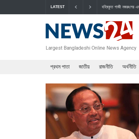
বহিষ্কৃত গাজী নজরু‌লের এম‌পি পদ বা‌তি‌লে স্পিকার-ইসিকে জামায়া‌তের চি
LATEST
Largest Bangladeshi Online News Agency
প্রথম পাতা
জাতীয়
রাজনীতি
অর্থনীতি