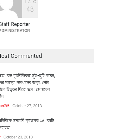
1
2
8
বৈশ্বিক প্রতিযোগিতা সক্ষমতা বাড়াতে
পোশাক শিল্পে নতুন উদ্যোগ
4
8
অর্থনীতি
July 23, 2026
Staff Reporter
ADMINISTRATOR
ost Commented
ীতে কেন কুটনীতিকরা ছুটা-ছুটি করেন,
র সমস্যা সমাধানের জন্য, সেটা
কে উত্তর দিতে হবে : জেনারেল
িম
রাজনীতি
October 27, 2013
াহিনীকে ইসলামী ব্যাংকের ১৫ কোটি
সহায়তা
ি
October 23, 2013