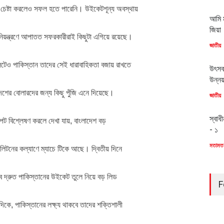
র চেষ্টা করলেও সফল হতে পারেনি। উইকেটশূন্য অবস্থায়
আমি ম
জিয়া
 নিয়ন্ত্রণে আপাতত সফরকারীরাই কিছুটা এগিয়ে রয়েছে।
জাতীয়
লেটেও পাকিস্তান তাদের সেই ধারাবাহিকতা বজায় রাখতে
উৎসব
উন্ন
দেশের বোলারদের জন্য কিছু পুঁজি এনে দিয়েছে।
জাতীয়
স্বাধ
ষাপট বিশ্লেষণ করলে দেখা যায়, বাংলাদেশ বড়
- ১
মতামত
িটনের কল্যাণে ম্যাচে টিকে আছে। দ্বিতীয় দিনে
বে দ্রুত পাকিস্তানের উইকেট তুলে নিয়ে বড় লিড
F
দিকে, পাকিস্তানের লক্ষ্য থাকবে তাদের শক্তিশালী