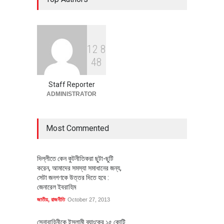
অর্থনীতি
July 23, 2026
1
2
8
বৈশ্বিক প্রতিযোগিতা সক্ষমতা বাড়াতে
4
8
পোশাক শিল্পে নতুন উদ্যোগ
অর্থনীতি
July 23, 2026
Staff Reporter
ADMINISTRATOR
Most Commented
দিল্লীতে কেন কুটনীতিকরা ছুটা-ছুটি
করেন, আমাদের সমস্যা সমাধানের জন্য,
সেটা জনগণকে উত্তর দিতে হবে :
জেনারেল ইবরাহিম
জাতীয়
,
রাজনীতি
October 27, 2013
সেনাবাহিনীকে ইসলামী ব্যাংকের ১৫ কোটি