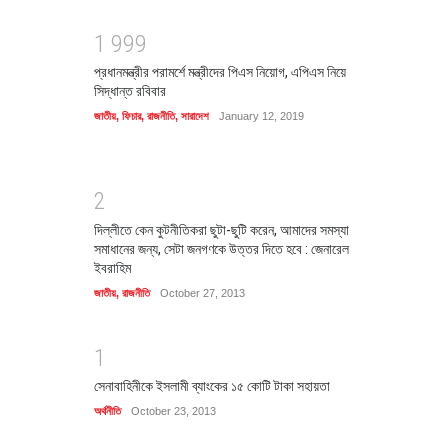
1
9
9
9
প্রধানমন্ত্রীর পরামর্শে মন্ত্রীদের পিএস নিয়োগ, এপিএস নিয়ে
সিদ্ধান্ত রবিবার
জাতীয়
,
ফিচার
,
রাজনীতি
,
সারাদেশ
January 12, 2019
2
দিল্লীতে কেন কুটনীতিকরা ছুটা-ছুটি করেন, আমাদের সমস্যা
সমাধানের জন্য, সেটা জনগণকে উত্তর দিতে হবে : জেনারেল
ইবরাহিম
জাতীয়
,
রাজনীতি
October 27, 2013
1
সেনাবাহিনীকে ইসলামী ব্যাংকের ১৫ কোটি টাকা সহায়তা
অর্থনীতি
October 23, 2013