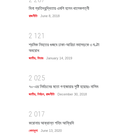
বিনা প্রতিদ্বন্দ্বিতায় এমপি হলেন খালেকপত্নী
রাজনীতি
June 8, 2018
2
1
2
1
শ্রমিক নিহতের গুজবে ঢাকা-আরিচা মহাসড়কে ৩ ঘণ্টা
অবরোধ
জাতীয়
,
ফিচার
January 14, 2019
2
0
2
5
৭০-এর নির্বাচনের মতো গণজোয়ার সৃষ্টি হয়েছেঃ নাসিম
জাতীয়
,
নির্বাচন
,
রাজনীতি
December 30, 2018
2
0
1
7
করোনায় আক্রান্ত শহিদ আফ্রিদি
খেলাধুলা
June 13, 2020