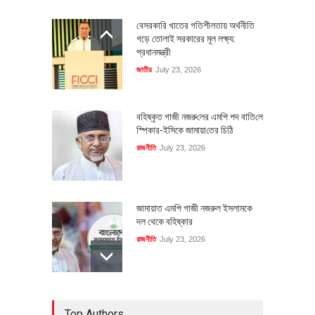
বেসরকারি খাতের গতিশীলতায় অর্থনীতি
গড়ে তোলাই সরকারের মূল লক্ষ্য:
প্রধানমন্ত্রী
জাতীয়
July 23, 2026
বহিষ্কৃত গাজী নজরু‌লের এম‌পি পদ বা‌তি‌লে
স্পিকার-ইসিকে জামায়া‌তের চি‌ঠি
রাজনীতি
July 23, 2026
জামায়াত এমপি গাজী নজরুল ইসলামকে
দল থেকে বহিষ্কার
রাজনীতি
July 23, 2026
৪০০ মিলিয়ন ডলারের বিদেশি বিনিয়োগ
Top Authors
বাস্তবায়নের পথে