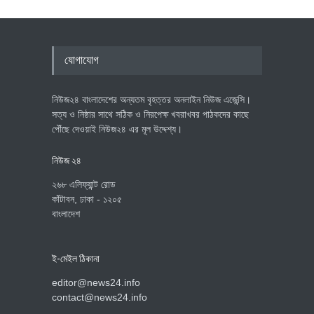
যোগাযোগ
নিউজ২৪ বাংলাদেশের অন্যতম বৃহত্তর অনলাইন নিউজ এজেন্সি।
সত্য ও নিষ্ঠার সাথে সঠিক ও নিরপেক্ষ খবরাখবর পাঠকদের কাছে
পৌঁছে দেওয়াই নিউজ২৪ এর মূল উদ্দেশ্য।
নিউজ ২৪
২৬৮ এলিফ্যান্ট রোড
কাঁটাবন, ঢাকা - ১২০৫
বাংলাদেশ
ই-মেইল ঠিকানা
editor@news24.info
contact@news24.info