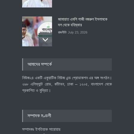
জামায়াত এমপি গাজী নজরুল ইসলামকে
দল থেকে বহিষ্কার
রাজনীতি
July 23, 2026
৪০০ মিলিয়ন ডলারের বিদেশি বিনিয়োগ
আমাদের সম্পর্কে
বাস্তবায়নের পথে
অর্থনীতি
July 23, 2026
নিউজ২৪ একটি একুয়াটিক নিউজ এন্ড প্রোডাকশন এর অঙ্গ সংগঠন।
২৬৮ এলিফ্যান্ট রোড, কাঁটাবন, ঢাকা – ১২০৫, বাংলাদেশ থেকে
প্রকাশিত ও মুদ্রিত।
বৈশ্বিক প্রতিযোগিতা সক্ষমতা বাড়াতে
পোশাক শিল্পে নতুন উদ্যোগ
অর্থনীতি
July 23, 2026
সম্পাদক মণ্ডলী
সম্পাদকঃ ইশতিয়াক সারোয়ার