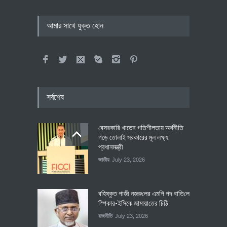
আমার সাথে যুক্ত হোন
সর্বশেষ
বেসরকারি খাতের গতিশীলতায় অর্থনীতি
গড়ে তোলাই সরকারের মূল লক্ষ্য:
প্রধানমন্ত্রী
জাতীয়
July 23, 2026
বহিষ্কৃত গাজী নজরু‌লের এম‌পি পদ বা‌তি‌লে
স্পিকার-ইসিকে জামায়া‌তের চি‌ঠি
রাজনীতি
July 23, 2026