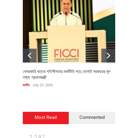
বেসরকারি খাতের গতিশীলতায় অর্থনীতি গড়ে তোলাই সরকারের মূল
বহিষ্কৃত 
লক্ষ্য: প্রধানমন্ত্রী
চি‌ঠি
জাতীয়
July 23, 2026
রাজনীতি
J
Most Read
Commented
2
2
8
7