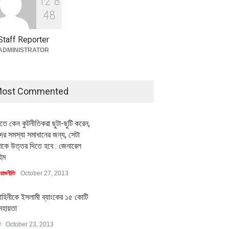
1
2
8
বৈশ্বিক প্রতিযোগিতা সক্ষমতা বাড়াতে
পোশাক শিল্পে নতুন উদ্যোগ
4
8
অর্থনীতি
July 23, 2026
Staff Reporter
ADMINISTRATOR
ost Commented
ীতে কেন কুটনীতিকরা ছুটা-ছুটি করেন,
র সমস্যা সমাধানের জন্য, সেটা
কে উত্তর দিতে হবে : জেনারেল
িম
রাজনীতি
October 27, 2013
াহিনীকে ইসলামী ব্যাংকের ১৫ কোটি
সহায়তা
ি
October 23, 2013