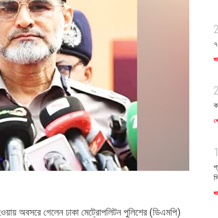
৭
জ
ক
খে
প
স
জ
ণ হওয়ায় অবসরে গেলেন ঢাকা মেট্রোপলিটন পুলিশের (ডিএমপি)