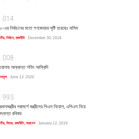
2
0
1
4
০-এর নির্বাচনের মতো গণজোয়ার সৃষ্টি হয়েছেঃ নাসিম
াতীয়
,
নির্বাচন
,
রাজনীতি
December 30, 2018
2
0
0
8
রোনায় আক্রান্ত শহিদ আফ্রিদি
লাধুলা
June 13, 2020
1
9
9
3
্রধানমন্ত্রীর পরামর্শে মন্ত্রীদের পিএস নিয়োগ, এপিএস নিয়ে
িদ্ধান্ত রবিবার
াতীয়
,
ফিচার
,
রাজনীতি
,
সারাদেশ
January 12, 2019