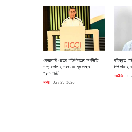
বেসরকারি খাতের গতিশীলতায় অর্থনীতি
বহিষ্কৃত গা
গড়ে তোলাই সরকারের মূল লক্ষ্য:
স্পিকার-ইসি
প্রধানমন্ত্রী
রাজনীতি
Jul
জাতীয়
July 23, 2026