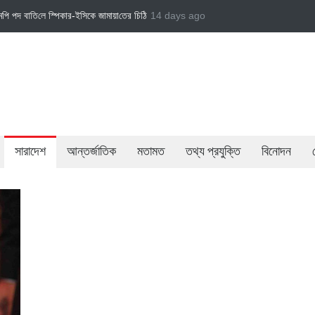
কে জামায়া‌তের চি‌ঠি
জামায়াত এমপি গাজী নজরুল ইসলামকে দল থেকে বহিষ্কার
14 days ago
বেসরকারি খাতে
সারাদেশ
আন্তর্জাতিক
মতামত
তথ্য প্রযুক্তি
বিনোদন