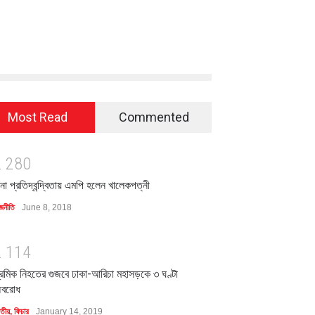
Most Read
Commented
2
2
8
0
িনা প্রতিদ্বন্দ্বিতায় এমপি হলেন খালেকপত্নী
জনীতি
June 8, 2018
2
1
1
4
্রমিক নিহতের গুজবে ঢাকা-আরিচা মহাসড়কে ৩ ঘণ্টা
বরোধ
াতীয়
,
ফিচার
January 14, 2019