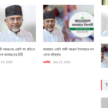
জী নজরু‌লের এম‌পি পদ বা‌তি‌লে
জামায়াত এমপি গাজী নজরুল ইসলামকে দল
৪০০ 
কে জামায়া‌তের চি‌ঠি
থেকে বহিষ্কার
বাস্ত
y 23, 2026
রাজনীতি
July 23, 2026
অর্থনীত
T