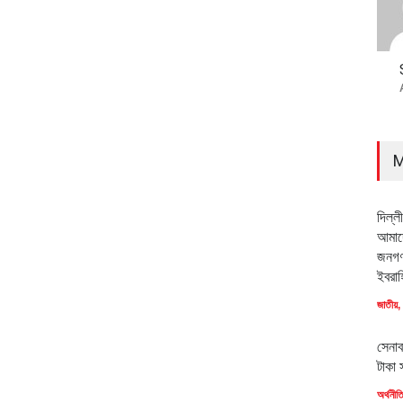
M
দিল্ল
আমাদে
জনগণ
ইবরাহ
জাতীয়
,
সেনাব
টাকা 
অর্থনীত