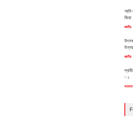
আমি ম
জিয়া
জাতীয়
উৎসব
উন্ন
জাতীয়
স্বাধ
- ১
মতামত
F