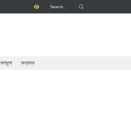
র গতিশীলতায় অর্থনীতি গড়ে তোলাই সরকারের মূল লক্ষ্য: প্রধানমন্ত্রী
খেলাধুলা
অন্যান্য