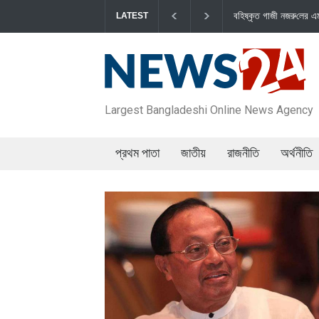
বহিষ্কৃত গাজী নজরু‌লের এম‌পি পদ বা‌তি‌লে স্পিকার-ইসি
LATEST
Largest Bangladeshi Online News Agency
প্রথম পাতা
জাতীয়
রাজনীতি
অর্থনীতি