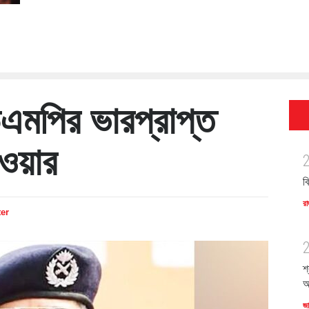
এমপির ভারপ্রাপ্ত
ওয়ার
ব
রা
ter
শ
অ
জ