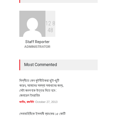
অর্থনীতি
July 23, 2026
1
2
8
বৈশ্বিক প্রতিযোগিতা সক্ষমতা বাড়াতে
4
8
পোশাক শিল্পে নতুন উদ্যোগ
অর্থনীতি
July 23, 2026
Staff Reporter
ADMINISTRATOR
Most Commented
দিল্লীতে কেন কুটনীতিকরা ছুটা-ছুটি
করেন, আমাদের সমস্যা সমাধানের জন্য,
সেটা জনগণকে উত্তর দিতে হবে :
জেনারেল ইবরাহিম
জাতীয়
,
রাজনীতি
October 27, 2013
সেনাবাহিনীকে ইসলামী ব্যাংকের ১৫ কোটি