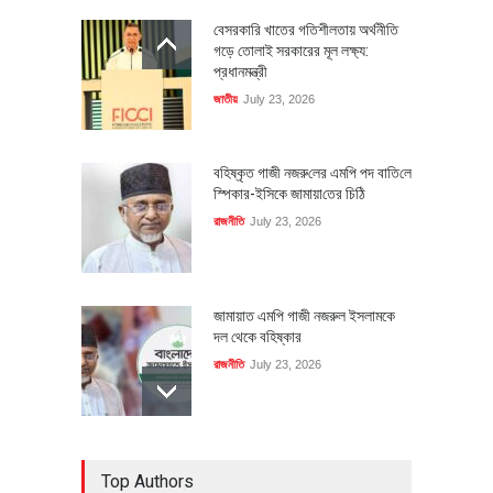
বেসরকারি খাতের গতিশীলতায় অর্থনীতি
গড়ে তোলাই সরকারের মূল লক্ষ্য:
প্রধানমন্ত্রী
জাতীয়
July 23, 2026
বহিষ্কৃত গাজী নজরু‌লের এম‌পি পদ বা‌তি‌লে
স্পিকার-ইসিকে জামায়া‌তের চি‌ঠি
রাজনীতি
July 23, 2026
জামায়াত এমপি গাজী নজরুল ইসলামকে
দল থেকে বহিষ্কার
রাজনীতি
July 23, 2026
৪০০ মিলিয়ন ডলারের বিদেশি বিনিয়োগ
Top Authors
বাস্তবায়নের পথে