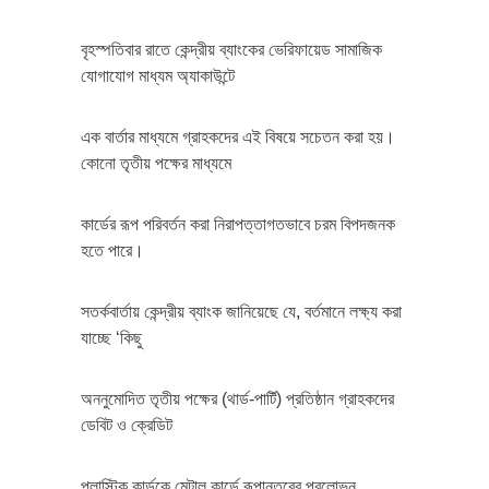
বৃহস্পতিবার রাতে কেন্দ্রীয় ব্যাংকের ভেরিফায়েড সামাজিক
যোগাযোগ মাধ্যম অ্যাকাউন্টে
এক বার্তার মাধ্যমে গ্রাহকদের এই বিষয়ে সচেতন করা হয়।
কোনো তৃতীয় পক্ষের মাধ্যমে
কার্ডের রূপ পরিবর্তন করা নিরাপত্তাগতভাবে চরম বিপদজনক
হতে পারে।
সতর্কবার্তায় কেন্দ্রীয় ব্যাংক জানিয়েছে যে, বর্তমানে লক্ষ্য করা
যাচ্ছে ‘কিছু
অননুমোদিত তৃতীয় পক্ষের (থার্ড-পার্টি) প্রতিষ্ঠান গ্রাহকদের
ডেবিট ও ক্রেডিট
প্লাস্টিক কার্ডকে মেটাল কার্ডে রূপান্তরের প্রলোভন