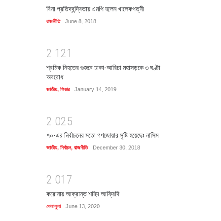
বিনা প্রতিদ্বন্দ্বিতায় এমপি হলেন খালেকপত্নী
রাজনীতি
June 8, 2018
2
1
2
1
শ্রমিক নিহতের গুজবে ঢাকা-আরিচা মহাসড়কে ৩ ঘণ্টা
অবরোধ
জাতীয়
,
ফিচার
January 14, 2019
2
0
2
5
৭০-এর নির্বাচনের মতো গণজোয়ার সৃষ্টি হয়েছেঃ নাসিম
জাতীয়
,
নির্বাচন
,
রাজনীতি
December 30, 2018
2
0
1
7
করোনায় আক্রান্ত শহিদ আফ্রিদি
খেলাধুলা
June 13, 2020