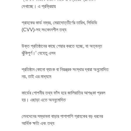
দেখাচ্ছে। এ প্রক্রিয়ায়
গ্রাহকের কার্ড নম্বর, মেয়াদোত্তীর্ণের তারিখ, সিভিভি
(CVV)-সহ সংবেদনশীল তথ্য
উক্ত প্রতিষ্ঠানের কাছে শেয়ার করতে হচ্ছে, যা অত্যন্ত
ঝুঁকিপূর্ণ।’ যেহেতু এসব
প্রতিষ্ঠান কোনো ব্যাংক বা নিয়ন্ত্রক সংস্থার দ্বারা অনুমোদিত
নয়, তাই এর মাধ্যমে
কার্ডের গোপনীয় তথ্য ফাঁস হয়ে জালিয়াতির আশঙ্কা প্রবল
হয়। এছাড়া এতে অননুমোদিত
লেনদেনের সম্ভাবনা বাড়ার পাশাপাশি গ্রাহকের বড় ধরনের
আর্থিক ক্ষতি এবং তথ্য