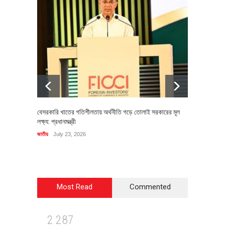
বেসরকারি খাতের গতিশীলতায় অর্থনীতি গড়ে তোলাই সরকারের মূল
বহিষ্কৃত 
লক্ষ্য: প্রধানমন্ত্রী
চি‌ঠি
জাতীয়
July 23, 2026
রাজনীতি
J
Most Read
Commented
2
2
8
7