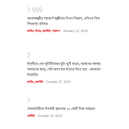
1
9
9
9
প্রধানমন্ত্রীর পরামর্শে মন্ত্রীদের পিএস নিয়োগ, এপিএস নিয়ে
সিদ্ধান্ত রবিবার
জাতীয়
,
ফিচার
,
রাজনীতি
,
সারাদেশ
January 12, 2019
2
দিল্লীতে কেন কুটনীতিকরা ছুটা-ছুটি করেন, আমাদের সমস্যা
সমাধানের জন্য, সেটা জনগণকে উত্তর দিতে হবে : জেনারেল
ইবরাহিম
জাতীয়
,
রাজনীতি
October 27, 2013
1
সেনাবাহিনীকে ইসলামী ব্যাংকের ১৫ কোটি টাকা সহায়তা
অর্থনীতি
October 23, 2013