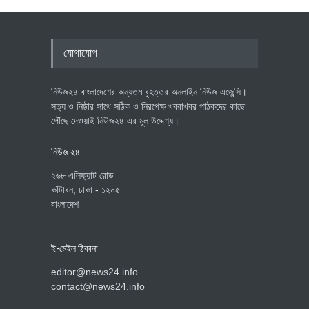
যোগাযোগ
নিউজ২৪ বাংলাদেশের অন্যতম বৃহত্তর অনলাইন নিউজ এজেন্সি।
সত্য ও নিষ্ঠার সাথে সঠিক ও নিরপেক্ষ খবরাখবর পাঠকদের কাছে
পৌঁছে দেওয়াই নিউজ২৪ এর মূল উদ্দেশ্য।
নিউজ ২৪
২৬৮ এলিফ্যান্ট রোড
কাঁটাবন, ঢাকা - ১২০৫
বাংলাদেশ
ই-মেইল ঠিকানা
editor@news24.info
contact@news24.info