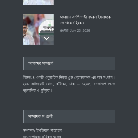
জামায়াত এমপি গাজী নজরুল ইসলামকে
দল থেকে বহিষ্কার
রাজনীতি
July 23, 2026
৪০০ মিলিয়ন ডলারের বিদেশি বিনিয়োগ
আমাদের সম্পর্কে
বাস্তবায়নের পথে
অর্থনীতি
July 23, 2026
নিউজ২৪ একটি একুয়াটিক নিউজ এন্ড প্রোডাকশন এর অঙ্গ সংগঠন।
২৬৮ এলিফ্যান্ট রোড, কাঁটাবন, ঢাকা – ১২০৫, বাংলাদেশ থেকে
প্রকাশিত ও মুদ্রিত।
বৈশ্বিক প্রতিযোগিতা সক্ষমতা বাড়াতে
পোশাক শিল্পে নতুন উদ্যোগ
অর্থনীতি
July 23, 2026
সম্পাদক মণ্ডলী
সম্পাদকঃ ইশতিয়াক সারোয়ার
সহ-সম্পাদকঃ জহিরুল আলম