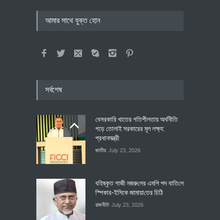
আমার সাথে যুক্ত হোন
সর্বশেষ
বেসরকারি খাতের গতিশীলতায় অর্থনীতি
গড়ে তোলাই সরকারের মূল লক্ষ্য:
প্রধানমন্ত্রী
জাতীয়
July 23, 2026
বহিষ্কৃত গাজী নজরু‌লের এম‌পি পদ বা‌তি‌লে
স্পিকার-ইসিকে জামায়া‌তের চি‌ঠি
রাজনীতি
July 23, 2026