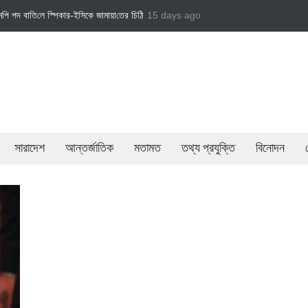
 চি‌ঠি
জামায়াত এমপি গাজী নজরুল ইসলামকে দল থেকে বহিষ্কার
15 days ago
বেসরকারি খাতের গতিশীলতায় অ
সারাদেশ
আন্তর্জাতিক
মতামত
তথ্য প্রযুক্তি
বিনোদন