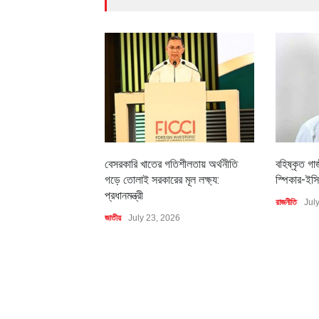
বেসরকারি খাতের গতিশীলতায় অর্থনীতি
বহিষ্কৃত গা
গড়ে তোলাই সরকারের মূল লক্ষ্য:
স্পিকার-ইসি
প্রধানমন্ত্রী
রাজনীতি
Jul
জাতীয়
July 23, 2026