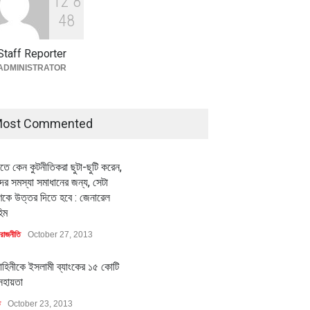
1
2
8
বৈশ্বিক প্রতিযোগিতা সক্ষমতা বাড়াতে
পোশাক শিল্পে নতুন উদ্যোগ
4
8
অর্থনীতি
July 23, 2026
Staff Reporter
ADMINISTRATOR
ost Commented
ীতে কেন কুটনীতিকরা ছুটা-ছুটি করেন,
র সমস্যা সমাধানের জন্য, সেটা
কে উত্তর দিতে হবে : জেনারেল
িম
রাজনীতি
October 27, 2013
াহিনীকে ইসলামী ব্যাংকের ১৫ কোটি
সহায়তা
ি
October 23, 2013