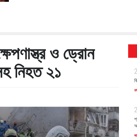
ষেপণাস্ত্র ও ড্রোন
সহ নিহত ২১
ব
রা
শ
অ
জ