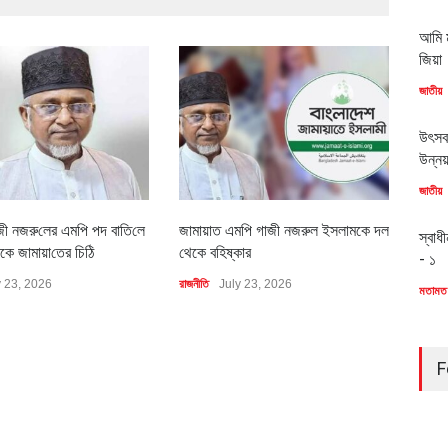
আমি ম
জিয়া
জাতীয়
উৎসব
উন্ন
জাতীয়
জী নজরু‌লের এম‌পি পদ বা‌তি‌লে
জামায়াত এমপি গাজী নজরুল ইসলামকে দল
৪০০ 
স্বাধ
কে জামায়া‌তের চি‌ঠি
থেকে বহিষ্কার
বাস্ত
- ১
y 23, 2026
রাজনীতি
July 23, 2026
অর্থনীত
মতামত
F