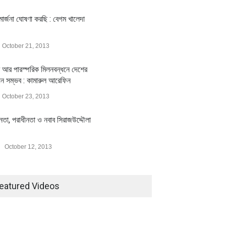
ার্জনা ঘোষণা করছি : বেগম খালেদা
October 21, 2013
 আর পারস্পরিক মিলনবন্ধনে দেশের
য়ন সম্ভব : কামারুল আরেফিন
October 23, 2013
মিলিয়ন ডলারের বিদেশি বিনিয়োগ
বৈশ্বিক প্রতিযোগিতা সক্ষমতা বাড়াতে
ীনতা, পরাধীনতা ও নবাব সিরাজউদ্দৌলা
বায়নের পথে
পোশাক শিল্পে নতুন উদ্যোগ
ি
July 23, 2026
অর্থনীতি
July 23, 2026
October 12, 2013
eatured Videos