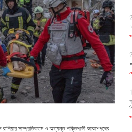
৭
জ
ক
খে
প
স
জ
ে রাশিয়ার সাম্প্রতিকতম ও অত্যন্ত শক্তিশালী আকাশপথের