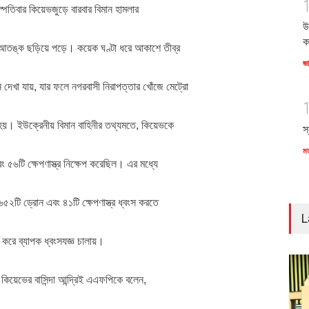
বৃহস্পতিবার কিয়েভজুড়ে বারবার বিমান হামলার
উ
ক
আতঙ্ক ছড়িয়ে পড়ে। কয়েক ঘণ্টা ধরে আকাশে তীব্র
জ
দেখা যায়, যার ফলে নগরবাসী নিরাপত্তার খোঁজে মেট্রো
 হয়। ইউক্রেনীয় বিমান বাহিনীর তথ্যমতে, কিয়েভকে
স
ম
ং ৫৬টি ক্ষেপণাস্ত্র নিক্ষেপ করেছিল। এর মধ্যে
৬৫২টি ড্রোন এবং ৪১টি ক্ষেপণাস্ত্র ধ্বংস করতে
L
 করে ব্যাপক ধ্বংসযজ্ঞ চালায়।
কিয়েভের বাসিন্দা আন্দ্রিই এএফপিকে বলেন,