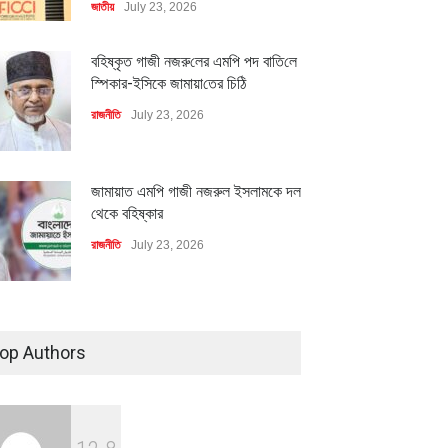
জাতীয়
July 23, 2026
বহিষ্কৃত গাজী নজরু‌লের এম‌পি পদ বা‌তি‌লে
স্পিকার-ইসিকে জামায়া‌তের চি‌ঠি
রাজনীতি
July 23, 2026
জামায়াত এমপি গাজী নজরুল ইসলামকে দল
থেকে বহিষ্কার
রাজনীতি
July 23, 2026
৪০০ মিলিয়ন ডলারের বিদেশি বিনিয়োগ
বাস্তবায়নের পথে
op Authors
অর্থনীতি
July 23, 2026