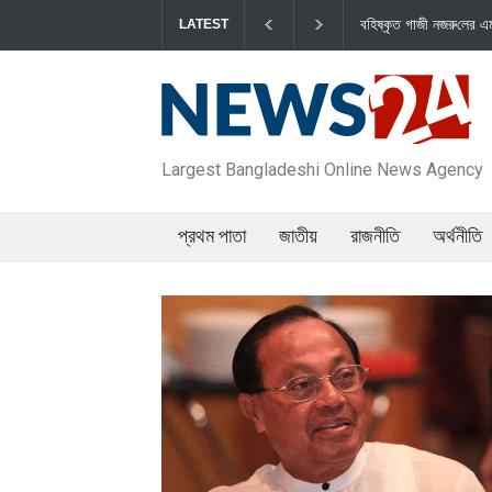
বহিষ্কৃত গাজী নজরু‌লের এম‌পি পদ বা‌তি‌লে স্পিকার-ইসিকে জামায়া‌তের
LATEST
Largest Bangladeshi Online News Agency
প্রথম পাতা
জাতীয়
রাজনীতি
অর্থনীতি