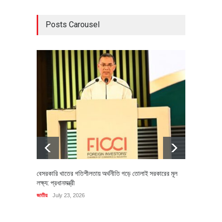
Posts Carousel
বেসরকারি খাতের গতিশীলতায় অর্থনীতি গড়ে তোলাই সরকারের মূল
বহিষ্কৃত 
লক্ষ্য: প্রধানমন্ত্রী
চি‌ঠি
জাতীয়
July 23, 2026
রাজনীতি
J