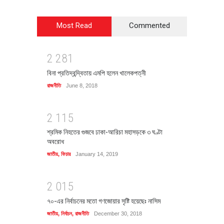
Most Read
Commented
2
2
8
1
বিনা প্রতিদ্বন্দ্বিতায় এমপি হলেন খালেকপত্নী
রাজনীতি
June 8, 2018
2
1
1
5
শ্রমিক নিহতের গুজবে ঢাকা-আরিচা মহাসড়কে ৩ ঘণ্টা
অবরোধ
জাতীয়
,
ফিচার
January 14, 2019
2
0
1
5
৭০-এর নির্বাচনের মতো গণজোয়ার সৃষ্টি হয়েছেঃ নাসিম
জাতীয়
,
নির্বাচন
,
রাজনীতি
December 30, 2018