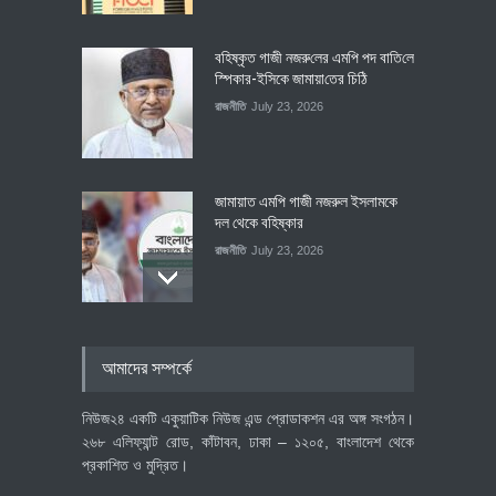
বহিষ্কৃত গাজী নজরু‌লের এম‌পি পদ বা‌তি‌লে
স্পিকার-ইসিকে জামায়া‌তের চি‌ঠি
রাজনীতি
July 23, 2026
জামায়াত এমপি গাজী নজরুল ইসলামকে
দল থেকে বহিষ্কার
রাজনীতি
July 23, 2026
৪০০ মিলিয়ন ডলারের বিদেশি বিনিয়োগ
আমাদের সম্পর্কে
বাস্তবায়নের পথে
অর্থনীতি
July 23, 2026
নিউজ২৪ একটি একুয়াটিক নিউজ এন্ড প্রোডাকশন এর অঙ্গ সংগঠন।
২৬৮ এলিফ্যান্ট রোড, কাঁটাবন, ঢাকা – ১২০৫, বাংলাদেশ থেকে
প্রকাশিত ও মুদ্রিত।
বৈশ্বিক প্রতিযোগিতা সক্ষমতা বাড়াতে