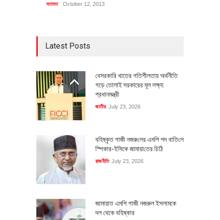
মতামত
October 12, 2013
Latest Posts
বেসরকারি খাতের গতিশীলতায় অর্থনীতি
গড়ে তোলাই সরকারের মূল লক্ষ্য:
প্রধানমন্ত্রী
জাতীয়
July 23, 2026
বহিষ্কৃত গাজী নজরু‌লের এম‌পি পদ বা‌তি‌লে
স্পিকার-ইসিকে জামায়া‌তের চি‌ঠি
রাজনীতি
July 23, 2026
জামায়াত এমপি গাজী নজরুল ইসলামকে
দল থেকে বহিষ্কার