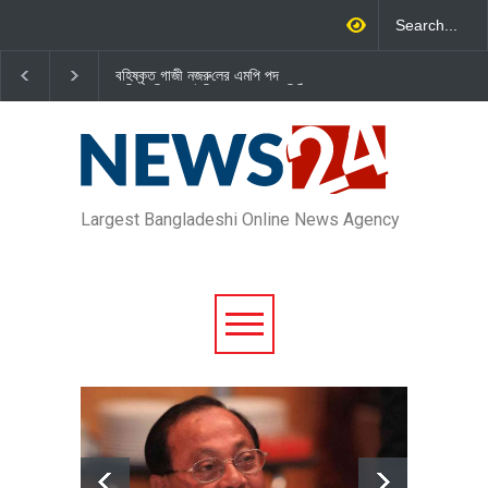
বহিষ্কৃত গাজী নজরু‌লের এম‌পি পদ
জামায়াত এমপি গাজী নজরুল ইসলামকে
বা‌তি‌লে স্পিকার-ইসিকে জামায়া‌তের চি‌ঠি
দল থেকে বহিষ্কার
Largest Bangladeshi Online News Agency