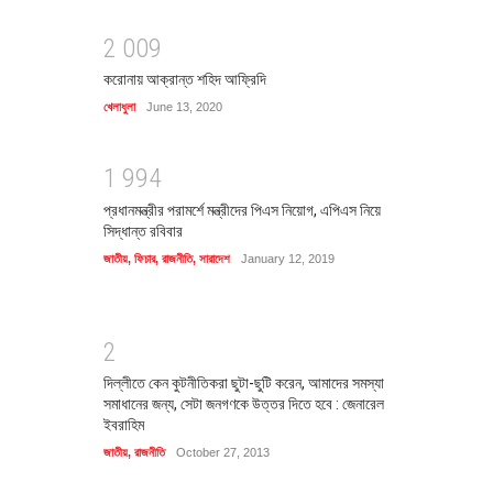
2
0
0
9
করোনায় আক্রান্ত শহিদ আফ্রিদি
খেলাধুলা
June 13, 2020
1
9
9
4
প্রধানমন্ত্রীর পরামর্শে মন্ত্রীদের পিএস নিয়োগ, এপিএস নিয়ে
সিদ্ধান্ত রবিবার
জাতীয়
,
ফিচার
,
রাজনীতি
,
সারাদেশ
January 12, 2019
2
দিল্লীতে কেন কুটনীতিকরা ছুটা-ছুটি করেন, আমাদের সমস্যা
সমাধানের জন্য, সেটা জনগণকে উত্তর দিতে হবে : জেনারেল
ইবরাহিম
জাতীয়
,
রাজনীতি
October 27, 2013