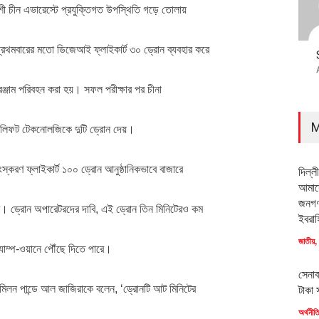
শী চীন এভারেস্টে প্রযুক্তিগত উপস্থিতি গড়ে তোলায়
থমবারের মতো ডিজেআই ফ্লাইকার্ট ৩০ ড্রোন ব্যবহার করে
রঞ্জাম পরিবহন করা হয়। সফল পরীক্ষার পর চীনা
M
ারলিফট টেকনোলজিকে দুটি ড্রোন দেয়।
্করণ ফ্লাইকার্ট ১০০ ড্রোন আনুষ্ঠানিকভাবে বাজারে
দিল্ল
আমাদে
জনগণ
। ড্রোন অপারেটরদের দাবি, এই ড্রোন তিন মিনিটেরও কম
ইবরাহ
জাতীয়
,
্যাম্প-ওয়ানে পৌঁছে দিতে পারে।
সেনাব
লন পান্ডে আল জাজিরাকে বলেন, ‘ড্রোনটি আট মিনিটের
টাকা 
অর্থনীত