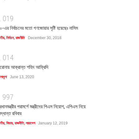
2
0
1
9
০-এর নির্বাচনের মতো গণজোয়ার সৃষ্টি হয়েছেঃ নাসিম
াতীয়
,
নির্বাচন
,
রাজনীতি
December 30, 2018
2
0
1
4
রোনায় আক্রান্ত শহিদ আফ্রিদি
লাধুলা
June 13, 2020
1
9
9
7
্রধানমন্ত্রীর পরামর্শে মন্ত্রীদের পিএস নিয়োগ, এপিএস নিয়ে
িদ্ধান্ত রবিবার
াতীয়
,
ফিচার
,
রাজনীতি
,
সারাদেশ
January 12, 2019