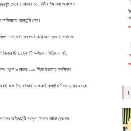
ুদ্রপৃষ্ঠ থেকে ৫ হাজার ৩৬৪ মিটার উচ্চতায় অবস্থিত
উ
ক
রা অভিযানের প্রস্তুতি নেন।
জ
ধিদল সেখানে তাদের তৈরি আল্টা এক্স জেন ২ ড্রোনের
িকল্পনা ছিল, ড্রোনটি অক্সিজেন সিলিন্ডার, মই,
স
ম
্যাম্প থেকে ৬ হাজার ১৩০ মিটার উচ্চতায় অবস্থিত
 একই কাজ চীনের তৈরি ডিজেআই ফ্লাইকার্ট ৩০ ড্রোন ২০২৪
L
 নেপালের অভিযাত্রী সংস্থা সেভেন সামিট ট্রেকের