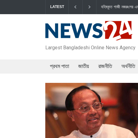
বহিষ্কৃত গাজী নজরু‌লের এম‌পি পদ বা‌তি‌লে স্পিকার-ইসিকে জামায়া‌তের চ
LATEST
Largest Bangladeshi Online News Agency
প্রথম পাতা
জাতীয়
রাজনীতি
অর্থনীতি