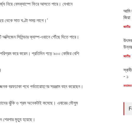
র্জ্য নিয়ে বেসক্যাম্পে ফিরে আসতে পারে। যেখানে
আমি ম
জিয়া
 থেকে সাত ঘণ্টা সময় লাগে।’
জাতীয়
অক্সিজেন সিলিন্ডার ক্যাম্প-ওয়ানে পৌঁছে দিতে পারে।
উৎসব
উন্ন
পরিশ্রম করে করেন। প্রতিদিন গড়ে ৯০০ কেজির বেশি
জাতীয়
স্বাধ
।
- ১
মতামত
জ্জনক বরফঢাকা পথে পর্বতারোহণের সরঞ্জাম বহন করেছেন।
ে তাদের ঝুঁকি ও শ্রম অনেকটাই কমেছে। এবারের মৌসুম
F
ন শেরপার মৃত্যু হয়েছে।