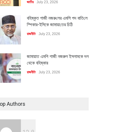
জাতীয়
July 23, 2026
বহিষ্কৃত গাজী নজরু‌লের এম‌পি পদ বা‌তি‌লে
স্পিকার-ইসিকে জামায়া‌তের চি‌ঠি
রাজনীতি
July 23, 2026
জামায়াত এমপি গাজী নজরুল ইসলামকে দল
থেকে বহিষ্কার
রাজনীতি
July 23, 2026
৪০০ মিলিয়ন ডলারের বিদেশি বিনিয়োগ
বাস্তবায়নের পথে
op Authors
অর্থনীতি
July 23, 2026