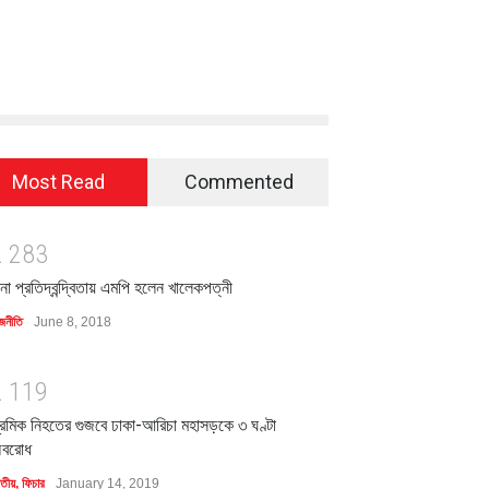
Most Read
Commented
2
2
8
3
িনা প্রতিদ্বন্দ্বিতায় এমপি হলেন খালেকপত্নী
জনীতি
June 8, 2018
2
1
1
9
্রমিক নিহতের গুজবে ঢাকা-আরিচা মহাসড়কে ৩ ঘণ্টা
বরোধ
াতীয়
,
ফিচার
January 14, 2019