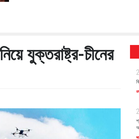
িয়ে যুক্তরাষ্ট্র-চীনের
ব
রা
শ
অ
জ