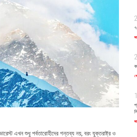
৭
জ
ক
খে
প
স
জ
ট এভারেস্ট এখন শুধু পর্বতারোহীদের গন্তব্য নয়, বরং যুক্তরাষ্ট্র ও