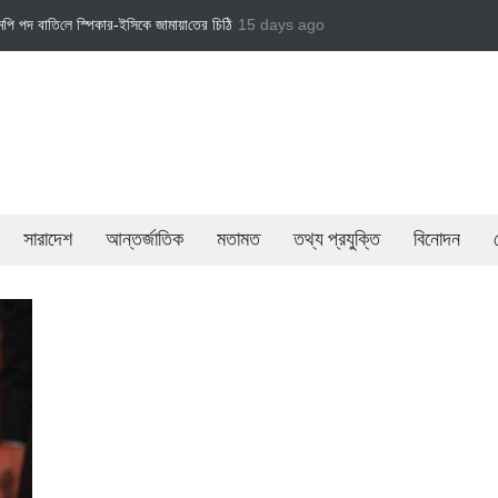
ি‌ঠি
জামায়াত এমপি গাজী নজরুল ইসলামকে দল থেকে বহিষ্কার
15 days ago
বেসরকারি খাতের গতিশীলতায় অর্
সারাদেশ
আন্তর্জাতিক
মতামত
তথ্য প্রযুক্তি
বিনোদন