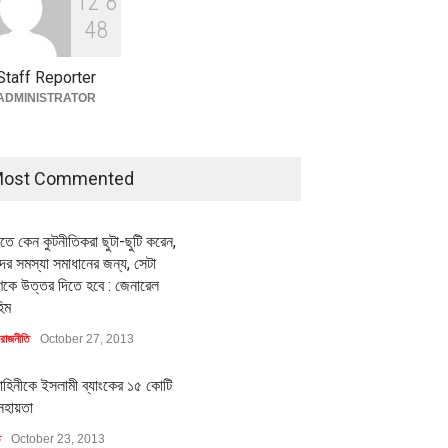
1
2
8
বৈশ্বিক প্রতিযোগিতা সক্ষমতা বাড়াতে
পোশাক শিল্পে নতুন উদ্যোগ
4
8
অর্থনীতি
July 23, 2026
Staff Reporter
ADMINISTRATOR
ost Commented
ীতে কেন কুটনীতিকরা ছুটা-ছুটি করেন,
র সমস্যা সমাধানের জন্য, সেটা
কে উত্তর দিতে হবে : জেনারেল
িম
রাজনীতি
October 27, 2013
াহিনীকে ইসলামী ব্যাংকের ১৫ কোটি
সহায়তা
ি
October 23, 2013