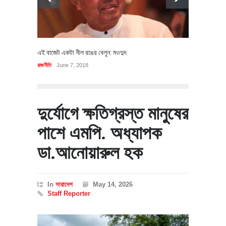
এই বাজেট একটা নীল রঙের বেলুন: মওদুদ
রাজনীতি
June 7, 2018
দুর্যোগে ক্ষতিগ্রস্ত মানুষের
পাশে এমপি. অধ্যাপক
ডা.আনোয়ারুল হক
In
সারাদেশ
May 14, 2026
Staff Reporter