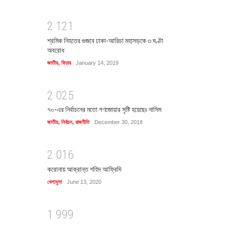
2
1
2
1
শ্রমিক নিহতের গুজবে ঢাকা-আরিচা মহাসড়কে ৩ ঘণ্টা
অবরোধ
জাতীয়
,
ফিচার
January 14, 2019
2
0
2
5
৭০-এর নির্বাচনের মতো গণজোয়ার সৃষ্টি হয়েছেঃ নাসিম
জাতীয়
,
নির্বাচন
,
রাজনীতি
December 30, 2018
2
0
1
6
করোনায় আক্রান্ত শহিদ আফ্রিদি
খেলাধুলা
June 13, 2020
1
9
9
9