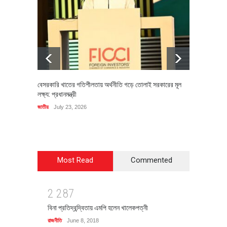
বেসরকারি খাতের গতিশীলতায় অর্থনীতি গড়ে তোলাই সরকারের মূল
বহিষ্কৃত 
লক্ষ্য: প্রধানমন্ত্রী
চি‌ঠি
জাতীয়
July 23, 2026
রাজনীতি
J
Most Read
Commented
2
2
8
7
বিনা প্রতিদ্বন্দ্বিতায় এমপি হলেন খালেকপত্নী
রাজনীতি
June 8, 2018