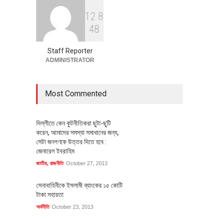
1
2
8
বৈশ্বিক প্রতিযোগিতা সক্ষমতা বাড়াতে
4
8
পোশাক শিল্পে নতুন উদ্যোগ
অর্থনীতি
July 23, 2026
Staff Reporter
ADMINISTRATOR
Most Commented
দিল্লীতে কেন কুটনীতিকরা ছুটা-ছুটি
করেন, আমাদের সমস্যা সমাধানের জন্য,
সেটা জনগণকে উত্তর দিতে হবে :
জেনারেল ইবরাহিম
জাতীয়
,
রাজনীতি
October 27, 2013
সেনাবাহিনীকে ইসলামী ব্যাংকের ১৫ কোটি
টাকা সহায়তা
অর্থনীতি
October 23, 2013