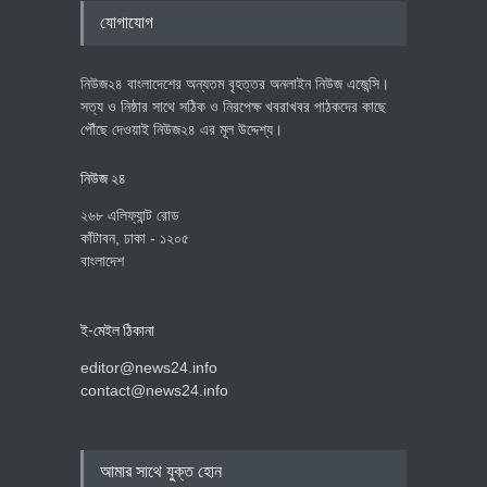
যোগাযোগ
নিউজ২৪ বাংলাদেশের অন্যতম বৃহত্তর অনলাইন নিউজ এজেন্সি।
সত্য ও নিষ্ঠার সাথে সঠিক ও নিরপেক্ষ খবরাখবর পাঠকদের কাছে
পৌঁছে দেওয়াই নিউজ২৪ এর মূল উদ্দেশ্য।
নিউজ ২৪
২৬৮ এলিফ্যান্ট রোড
কাঁটাবন, ঢাকা - ১২০৫
বাংলাদেশ
ই-মেইল ঠিকানা
editor@news24.info
contact@news24.info
আমার সাথে যুক্ত হোন