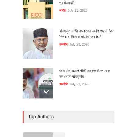
প্রধানমন্ত্রী
জাতীয়
July 23, 2026
বহিষ্কৃত গাজী নজরু‌লের এম‌পি পদ বা‌তি‌লে
স্পিকার-ইসিকে জামায়া‌তের চি‌ঠি
রাজনীতি
July 23, 2026
জামায়াত এমপি গাজী নজরুল ইসলামকে
দল থেকে বহিষ্কার
রাজনীতি
July 23, 2026
৪০০ মিলিয়ন ডলারের বিদেশি বিনিয়োগ
Top Authors
বাস্তবায়নের পথে
অর্থনীতি
July 23, 2026