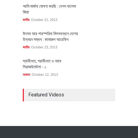
আমি মার্জনা ঘোষণা করছি : বেগম খালেদা
জিয়া
জাতীয়
October 21, 2013
উৎসব আর পারস্পরিক মিলনবন্ধনে দেশের
উন্নয়ন সম্ভব : কামারুল আরেফিন
জাতীয়
October 23, 2013
স্বাধীনতা, পরাধীনতা ও নবাব
সিরাজউদ্দৌলা - ১
মতামত
October 12, 2013
Featured Videos