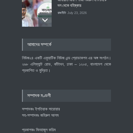
দল থেকে বহিষ্কার
রাজনীতি
July 23, 2026
৪০০ মিলিয়ন ডলারের বিদেশি বিনিয়োগ
আমাদের সম্পর্কে
বাস্তবায়নের পথে
অর্থনীতি
July 23, 2026
নিউজ২৪ একটি একুয়াটিক নিউজ এন্ড প্রোডাকশন এর অঙ্গ সংগঠন।
২৬৮ এলিফ্যান্ট রোড, কাঁটাবন, ঢাকা – ১২০৫, বাংলাদেশ থেকে
প্রকাশিত ও মুদ্রিত।
বৈশ্বিক প্রতিযোগিতা সক্ষমতা বাড়াতে
পোশাক শিল্পে নতুন উদ্যোগ
অর্থনীতি
July 23, 2026
সম্পাদক মণ্ডলী
সম্পাদকঃ ইশতিয়াক সারোয়ার
সহ-সম্পাদকঃ জহিরুল আলম
প্রকাশকঃ মিনহাজুল করিম