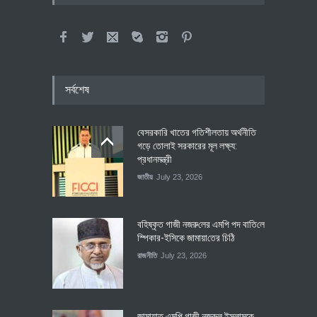
সর্বশেষ
বেসরকারি খাতের গতিশীলতায় অর্থনীতি
গড়ে তোলাই সরকারের মূল লক্ষ্য:
প্রধানমন্ত্রী
জাতীয়
July 23, 2026
বহিষ্কৃত গাজী নজরু‌লের এম‌পি পদ বা‌তি‌লে
স্পিকার-ইসিকে জামায়া‌তের চি‌ঠি
রাজনীতি
July 23, 2026
জামায়াত এমপি গাজী নজরুল ইসলামকে