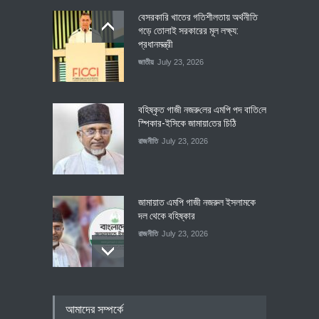
বেসরকারি খাতের গতিশীলতায় অর্থনীতি
গড়ে তোলাই সরকারের মূল লক্ষ্য:
প্রধানমন্ত্রী
জাতীয়
July 23, 2026
বহিষ্কৃত গাজী নজরু‌লের এম‌পি পদ বা‌তি‌লে
স্পিকার-ইসিকে জামায়া‌তের চি‌ঠি
রাজনীতি
July 23, 2026
জামায়াত এমপি গাজী নজরুল ইসলামকে
দল থেকে বহিষ্কার
রাজনীতি
July 23, 2026
৪০০ মিলিয়ন ডলারের বিদেশি বিনিয়োগ
আমাদের সম্পর্কে
বাস্তবায়নের পথে