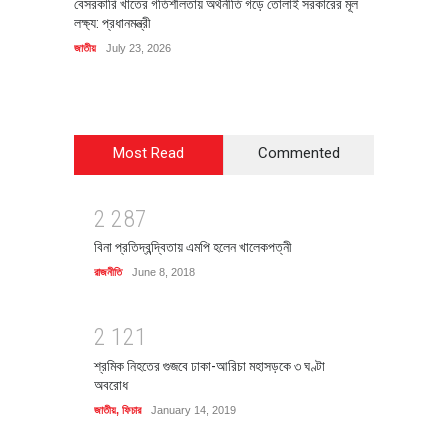
বেসরকারি খাতের গতিশীলতায় অর্থনীতি গড়ে তোলাই সরকারের মূল
বহিষ্কৃত 
লক্ষ্য: প্রধানমন্ত্রী
চি‌ঠি
জাতীয়
July 23, 2026
রাজনীতি
J
Most Read
Commented
2
2
8
7
বিনা প্রতিদ্বন্দ্বিতায় এমপি হলেন খালেকপত্নী
রাজনীতি
June 8, 2018
2
1
2
1
শ্রমিক নিহতের গুজবে ঢাকা-আরিচা মহাসড়কে ৩ ঘণ্টা
অবরোধ
জাতীয়
,
ফিচার
January 14, 2019