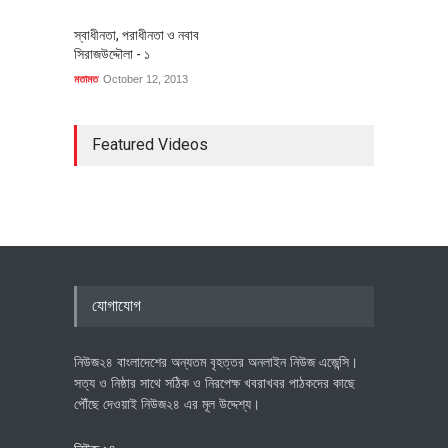
স্বাধীনতা, পরাধীনতা ও নবাব
সিরাজউদ্দৌলা - ১
মতামত
October 12, 2013
Featured Videos
যোগাযোগ
নিউজ২৪ বাংলাদেশের অন্যতম বৃহত্তর অনলাইন নিউজ এজেন্সি।
সত্য ও নিষ্ঠার সাথে সঠিক ও নিরপেক্ষ খবরাখবর পাঠকদের কাছে
পৌঁছে দেওয়াই নিউজ২৪ এর মূল উদ্দেশ্য।