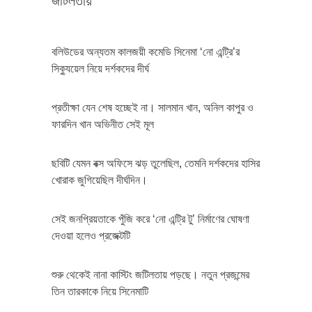
জটিলতায়
বলিউডের অন্যতম কালজয়ী কমেডি সিনেমা ‘নো এন্ট্রি’র
সিক্যুয়েল নিয়ে দর্শকদের দীর্ঘ
প্রতীক্ষা যেন শেষ হচ্ছেই না। সালমান খান, অনিল কাপুর ও
ফারদিন খান অভিনীত সেই মূল
ছবিটি যেমন বক্স অফিসে ঝড় তুলেছিল, তেমনি দর্শকদের হাসির
খোরাক জুগিয়েছিল দীর্ঘদিন।
সেই জনপ্রিয়তাকে পুঁজি করে ‘নো এন্ট্রি টু’ নির্মাণের ঘোষণা
দেওয়া হলেও প্রজেক্টটি
শুরু থেকেই নানা কাস্টিং জটিলতায় পড়ছে। নতুন প্রজন্মের
তিন তারকাকে নিয়ে সিনেমাটি