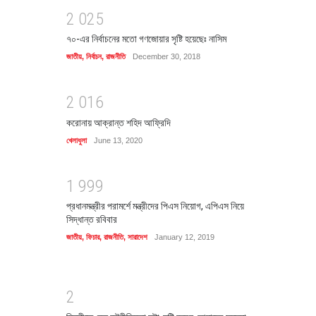
2
0
2
5
৭০-এর নির্বাচনের মতো গণজোয়ার সৃষ্টি হয়েছেঃ নাসিম
জাতীয়
,
নির্বাচন
,
রাজনীতি
December 30, 2018
2
0
1
6
করোনায় আক্রান্ত শহিদ আফ্রিদি
খেলাধুলা
June 13, 2020
1
9
9
9
প্রধানমন্ত্রীর পরামর্শে মন্ত্রীদের পিএস নিয়োগ, এপিএস নিয়ে
সিদ্ধান্ত রবিবার
জাতীয়
,
ফিচার
,
রাজনীতি
,
সারাদেশ
January 12, 2019
2