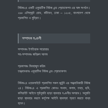
অর্থনীতি
July 23, 2026
নিউজ২৪ একটি একুয়াটিক নিউজ এন্ড প্রোডাকশন এর অঙ্গ সংগঠন।
২৬৮ এলিফ্যান্ট রোড, কাঁটাবন, ঢাকা – ১২০৫, বাংলাদেশ থেকে
প্রকাশিত ও মুদ্রিত।
বৈশ্বিক প্রতিযোগিতা সক্ষমতা বাড়াতে
পোশাক শিল্পে নতুন উদ্যোগ
অর্থনীতি
July 23, 2026
সম্পাদক মণ্ডলী
সম্পাদকঃ ইশতিয়াক সারোয়ার
সহ-সম্পাদকঃ জহিরুল আলম
প্রকাশকঃ মিনহাজুল করিম
তত্ত্বাবধানঃ একুয়াটিক নিউজ এন্ড প্রোডাকশন
নিউজ২৪ ওয়েবসাইটে প্রকাশিত সকল কন্টেন্ট এর সত্ত্বাধিকারী নিউজ
২৪। নিউজ২৪ এ প্রকাশিত কোনও সংবাদ, কলাম, তথ্য, ছবি,
কপিরাইট আইনে পূর্বানুমতি ছাড়া ব্যবহার দণ্ডনীয় অপরাধ। অনুমতি
ছাড়া ব্যবহার করলে কর্তৃপক্ষ আইনি ব্যবস্থা গ্রহণ করতে বাধ্য
হবেন।