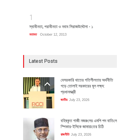
1
স্বাধীনতা, পরাধীনতা ও নবাব সিরাজউদ্দৌলা - ১
মতামত
October 12, 2013
Latest Posts
বেসরকারি খাতের গতিশীলতায় অর্থনীতি
গড়ে তোলাই সরকারের মূল লক্ষ্য:
প্রধানমন্ত্রী
জাতীয়
July 23, 2026
বহিষ্কৃত গাজী নজরু‌লের এম‌পি পদ বা‌তি‌লে
স্পিকার-ইসিকে জামায়া‌তের চি‌ঠি
রাজনীতি
July 23, 2026