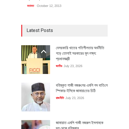
মতামত
October 12, 2013
Latest Posts
বেসরকারি খাতের গতিশীলতায় অর্থনীতি
গড়ে তোলাই সরকারের মূল লক্ষ্য:
প্রধানমন্ত্রী
জাতীয়
July 23, 2026
বহিষ্কৃত গাজী নজরু‌লের এম‌পি পদ বা‌তি‌লে
স্পিকার-ইসিকে জামায়া‌তের চি‌ঠি
রাজনীতি
July 23, 2026
জামায়াত এমপি গাজী নজরুল ইসলামকে
দল থেকে বহিষ্কার