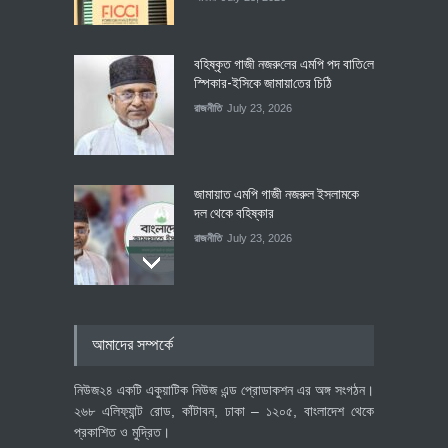
বহিষ্কৃত গাজী নজরু‌লের এম‌পি পদ বা‌তি‌লে
স্পিকার-ইসিকে জামায়া‌তের চি‌ঠি
রাজনীতি
July 23, 2026
জামায়াত এমপি গাজী নজরুল ইসলামকে
দল থেকে বহিষ্কার
রাজনীতি
July 23, 2026
৪০০ মিলিয়ন ডলারের বিদেশি বিনিয়োগ
আমাদের সম্পর্কে
বাস্তবায়নের পথে
অর্থনীতি
July 23, 2026
নিউজ২৪ একটি একুয়াটিক নিউজ এন্ড প্রোডাকশন এর অঙ্গ সংগঠন।
২৬৮ এলিফ্যান্ট রোড, কাঁটাবন, ঢাকা – ১২০৫, বাংলাদেশ থেকে
প্রকাশিত ও মুদ্রিত।