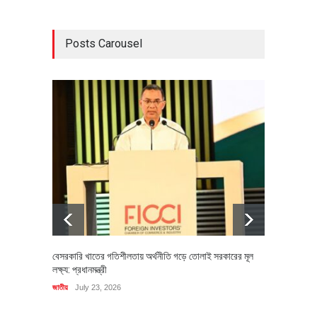
Posts Carousel
বেসরকারি খাতের গতিশীলতায় অর্থনীতি গড়ে তোলাই সরকারের মূল
বহিষ্কৃত 
লক্ষ্য: প্রধানমন্ত্রী
চি‌ঠি
জাতীয়
July 23, 2026
রাজনীতি
J