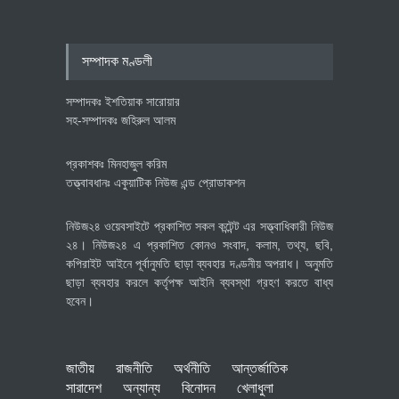
বৈশ্বিক প্রতিযোগিতা সক্ষমতা বাড়াতে
পোশাক শিল্পে নতুন উদ্যোগ
অর্থনীতি
July 23, 2026
সম্পাদক মণ্ডলী
সম্পাদকঃ ইশতিয়াক সারোয়ার
সহ-সম্পাদকঃ জহিরুল আলম
প্রকাশকঃ মিনহাজুল করিম
তত্ত্বাবধানঃ একুয়াটিক নিউজ এন্ড প্রোডাকশন
নিউজ২৪ ওয়েবসাইটে প্রকাশিত সকল কন্টেন্ট এর সত্ত্বাধিকারী নিউজ
২৪। নিউজ২৪ এ প্রকাশিত কোনও সংবাদ, কলাম, তথ্য, ছবি,
কপিরাইট আইনে পূর্বানুমতি ছাড়া ব্যবহার দণ্ডনীয় অপরাধ। অনুমতি
ছাড়া ব্যবহার করলে কর্তৃপক্ষ আইনি ব্যবস্থা গ্রহণ করতে বাধ্য
হবেন।
জাতীয়
রাজনীতি
অর্থনীতি
আন্তর্জাতিক
সারাদেশ
অন্যান্য
বিনোদন
খেলাধুলা