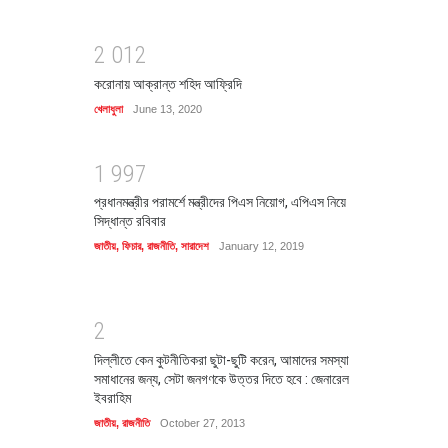
2
0
1
2
করোনায় আক্রান্ত শহিদ আফ্রিদি
খেলাধুলা
June 13, 2020
1
9
9
7
প্রধানমন্ত্রীর পরামর্শে মন্ত্রীদের পিএস নিয়োগ, এপিএস নিয়ে
সিদ্ধান্ত রবিবার
জাতীয়
,
ফিচার
,
রাজনীতি
,
সারাদেশ
January 12, 2019
2
দিল্লীতে কেন কুটনীতিকরা ছুটা-ছুটি করেন, আমাদের সমস্যা
সমাধানের জন্য, সেটা জনগণকে উত্তর দিতে হবে : জেনারেল
ইবরাহিম
জাতীয়
,
রাজনীতি
October 27, 2013