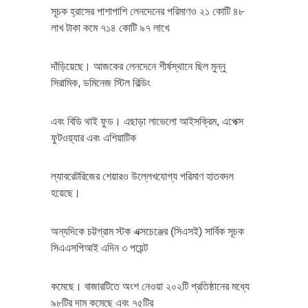
সূচক হ্রাসের পাশাপাশি লেনদেনের পরিমাণও ২১ কোটি ৪৮
লাখ টাকা কমে ৭১৪ কোটি ৯৭ লাখে
দাঁড়িয়েছে। আজকের লেনদেনে শীর্ষস্থানে ছিল মুন্নু
সিরামিক, ডমিনেজ স্টিল বিল্ডিং
এবং বিডি থাই ফুড। এছাড়া লাভেলো আইসক্রিম, এপেক্স
ফুটওয়্যার এবং এশিয়াটিক
ল্যাবরেটরিজের শেয়ারও উল্লেখযোগ্য পরিমাণ হাতবদল
হয়েছে।
অন্যদিকে চট্টগ্রাম স্টক এক্সচেঞ্জের (সিএসই) সার্বিক সূচক
সিএএসপিআই এদিন ৩ পয়েন্ট
কমেছে। বাজারটিতে অংশ নেওয়া ২০২টি প্রতিষ্ঠানের মধ্যে
৯৮টির দাম কমেছে এবং ৭৫টির