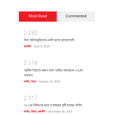
Most Read
Commented
2
2
8
3
বিনা প্রতিদ্বন্দ্বিতায় এমপি হলেন খালেকপত্নী
রাজনীতি
June 8, 2018
2
1
1
8
শ্রমিক নিহতের গুজবে ঢাকা-আরিচা মহাসড়কে ৩ ঘণ্টা
অবরোধ
জাতীয়
,
ফিচার
January 14, 2019
2
0
1
7
৭০-এর নির্বাচনের মতো গণজোয়ার সৃষ্টি হয়েছেঃ নাসিম
জাতীয়
,
নির্বাচন
,
রাজনীতি
December 30, 2018