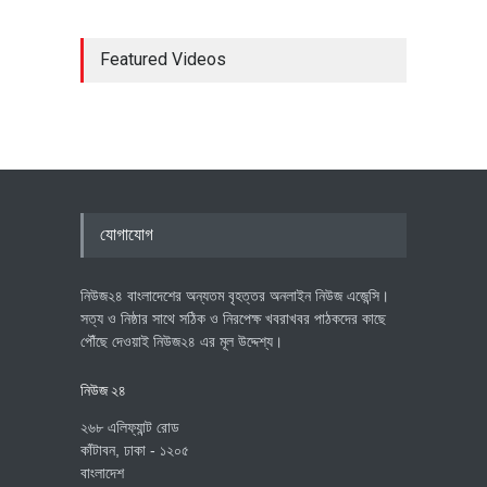
Featured Videos
যোগাযোগ
নিউজ২৪ বাংলাদেশের অন্যতম বৃহত্তর অনলাইন নিউজ এজেন্সি।
সত্য ও নিষ্ঠার সাথে সঠিক ও নিরপেক্ষ খবরাখবর পাঠকদের কাছে
পৌঁছে দেওয়াই নিউজ২৪ এর মূল উদ্দেশ্য।
নিউজ ২৪
২৬৮ এলিফ্যান্ট রোড
কাঁটাবন, ঢাকা - ১২০৫
বাংলাদেশ