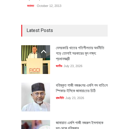
মতামত
October 12, 2013
Latest Posts
বেসরকারি খাতের গতিশীলতায় অর্থনীতি
গড়ে তোলাই সরকারের মূল লক্ষ্য:
প্রধানমন্ত্রী
জাতীয়
July 23, 2026
বহিষ্কৃত গাজী নজরু‌লের এম‌পি পদ বা‌তি‌লে
স্পিকার-ইসিকে জামায়া‌তের চি‌ঠি
রাজনীতি
July 23, 2026
জামায়াত এমপি গাজী নজরুল ইসলামকে
দল থেকে বহিষ্কার