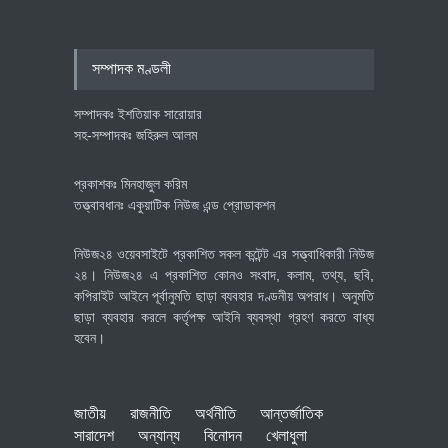
বৈশ্বিক প্রতিযোগিতা সক্ষমতা বাড়াতে
পোশাক শিল্পে নতুন উদ্যোগ
অর্থনীতি
July 23, 2026
সম্পাদক মণ্ডলী
সম্পাদকঃ ইশতিয়াক সারোয়ার
সহ-সম্পাদকঃ জহিরুল আলম
প্রকাশকঃ মিনহাজুল করিম
তত্ত্বাবধানঃ একুয়াটিক নিউজ এন্ড প্রোডাকশন
নিউজ২৪ ওয়েবসাইটে প্রকাশিত সকল কন্টেন্ট এর সত্ত্বাধিকারী নিউজ
২৪। নিউজ২৪ এ প্রকাশিত কোনও সংবাদ, কলাম, তথ্য, ছবি,
কপিরাইট আইনে পূর্বানুমতি ছাড়া ব্যবহার দণ্ডনীয় অপরাধ। অনুমতি
ছাড়া ব্যবহার করলে কর্তৃপক্ষ আইনি ব্যবস্থা গ্রহণ করতে বাধ্য
হবেন।
জাতীয়
রাজনীতি
অর্থনীতি
আন্তর্জাতিক
সারাদেশ
অন্যান্য
বিনোদন
খেলাধুলা