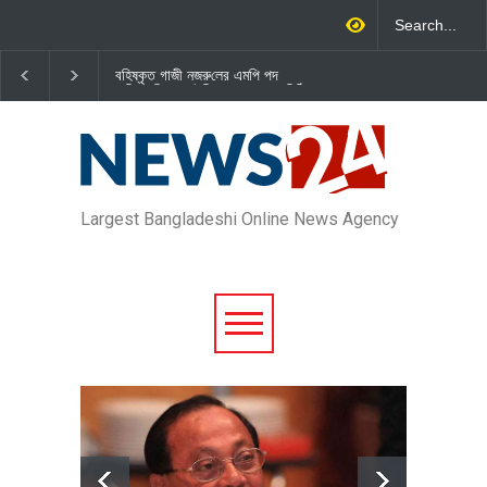
বহিষ্কৃত গাজী নজরু‌লের এম‌পি পদ
জামায়াত এমপি গাজী নজরুল ইসলামক
বা‌তি‌লে স্পিকার-ইসিকে জামায়া‌তের চি‌ঠি
দল থেকে বহিষ্কার
Largest Bangladeshi Online News Agency