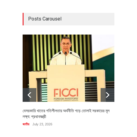
Posts Carousel
বেসরকারি খাতের গতিশীলতায় অর্থনীতি গড়ে তোলাই সরকারের মূল
বহিষ্কৃত 
লক্ষ্য: প্রধানমন্ত্রী
চি‌ঠি
জাতীয়
July 23, 2026
রাজনীতি
J