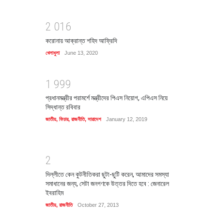
2
0
1
6
করোনায় আক্রান্ত শহিদ আফ্রিদি
খেলাধুলা
June 13, 2020
1
9
9
9
প্রধানমন্ত্রীর পরামর্শে মন্ত্রীদের পিএস নিয়োগ, এপিএস নিয়ে
সিদ্ধান্ত রবিবার
জাতীয়
,
ফিচার
,
রাজনীতি
,
সারাদেশ
January 12, 2019
2
দিল্লীতে কেন কুটনীতিকরা ছুটা-ছুটি করেন, আমাদের সমস্যা
সমাধানের জন্য, সেটা জনগণকে উত্তর দিতে হবে : জেনারেল
ইবরাহিম
জাতীয়
,
রাজনীতি
October 27, 2013