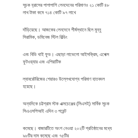
সূচক হ্রাসের পাশাপাশি লেনদেনের পরিমাণও ২১ কোটি ৪৮
লাখ টাকা কমে ৭১৪ কোটি ৯৭ লাখে
দাঁড়িয়েছে। আজকের লেনদেনে শীর্ষস্থানে ছিল মুন্নু
সিরামিক, ডমিনেজ স্টিল বিল্ডিং
এবং বিডি থাই ফুড। এছাড়া লাভেলো আইসক্রিম, এপেক্স
ফুটওয়্যার এবং এশিয়াটিক
ল্যাবরেটরিজের শেয়ারও উল্লেখযোগ্য পরিমাণ হাতবদল
হয়েছে।
অন্যদিকে চট্টগ্রাম স্টক এক্সচেঞ্জের (সিএসই) সার্বিক সূচক
সিএএসপিআই এদিন ৩ পয়েন্ট
কমেছে। বাজারটিতে অংশ নেওয়া ২০২টি প্রতিষ্ঠানের মধ্যে
৯৮টির দাম কমেছে এবং ৭৫টির