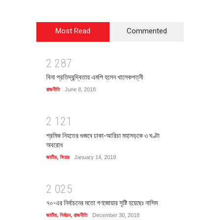
Most Read
Commented
2
2
8
7
বিনা প্রতিদ্বন্দ্বিতায় এমপি হলেন খালেকপত্নী
রাজনীতি
June 8, 2018
2
1
2
1
শ্রমিক নিহতের গুজবে ঢাকা-আরিচা মহাসড়কে ৩ ঘণ্টা
অবরোধ
জাতীয়
,
ফিচার
January 14, 2019
2
0
2
5
৭০-এর নির্বাচনের মতো গণজোয়ার সৃষ্টি হয়েছেঃ নাসিম
জাতীয়
,
নির্বাচন
,
রাজনীতি
December 30, 2018