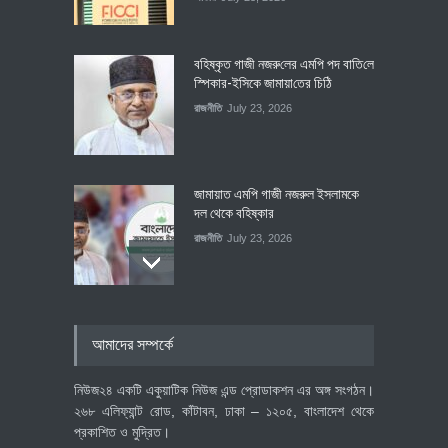
বহিষ্কৃত গাজী নজরু‌লের এম‌পি পদ বা‌তি‌লে
স্পিকার-ইসিকে জামায়া‌তের চি‌ঠি
রাজনীতি
July 23, 2026
জামায়াত এমপি গাজী নজরুল ইসলামকে
দল থেকে বহিষ্কার
রাজনীতি
July 23, 2026
৪০০ মিলিয়ন ডলারের বিদেশি বিনিয়োগ
আমাদের সম্পর্কে
বাস্তবায়নের পথে
অর্থনীতি
July 23, 2026
নিউজ২৪ একটি একুয়াটিক নিউজ এন্ড প্রোডাকশন এর অঙ্গ সংগঠন।
২৬৮ এলিফ্যান্ট রোড, কাঁটাবন, ঢাকা – ১২০৫, বাংলাদেশ থেকে
প্রকাশিত ও মুদ্রিত।