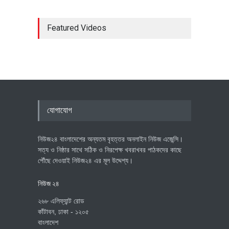
Featured Videos
যোগাযোগ
নিউজ২৪ বাংলাদেশের অন্যতম বৃহত্তর অনলাইন নিউজ এজেন্সি।
সত্য ও নিষ্ঠার সাথে সঠিক ও নিরপেক্ষ খবরাখবর পাঠকদের কাছে
পৌঁছে দেওয়াই নিউজ২৪ এর মূল উদ্দেশ্য।
নিউজ ২৪
২৬৮ এলিফ্যান্ট রোড
কাঁটাবন, ঢাকা - ১২০৫
বাংলাদেশ