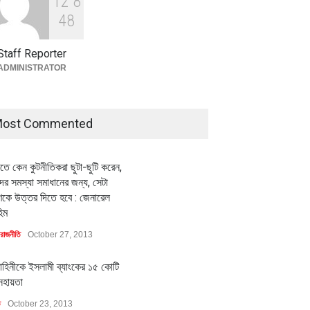
1
2
8
বৈশ্বিক প্রতিযোগিতা সক্ষমতা বাড়াতে
পোশাক শিল্পে নতুন উদ্যোগ
4
8
অর্থনীতি
July 23, 2026
Staff Reporter
ADMINISTRATOR
ost Commented
ীতে কেন কুটনীতিকরা ছুটা-ছুটি করেন,
র সমস্যা সমাধানের জন্য, সেটা
কে উত্তর দিতে হবে : জেনারেল
িম
রাজনীতি
October 27, 2013
াহিনীকে ইসলামী ব্যাংকের ১৫ কোটি
সহায়তা
ি
October 23, 2013