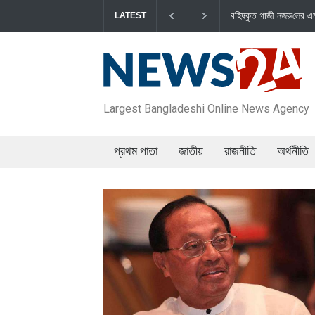
বহিষ্কৃত গাজী নজরু‌লের এম‌পি পদ বা‌তি‌লে স্পিকার-ইসিকে জামায়া‌তের চি‌ঠ
LATEST
Largest Bangladeshi Online News Agency
প্রথম পাতা
জাতীয়
রাজনীতি
অর্থনীতি