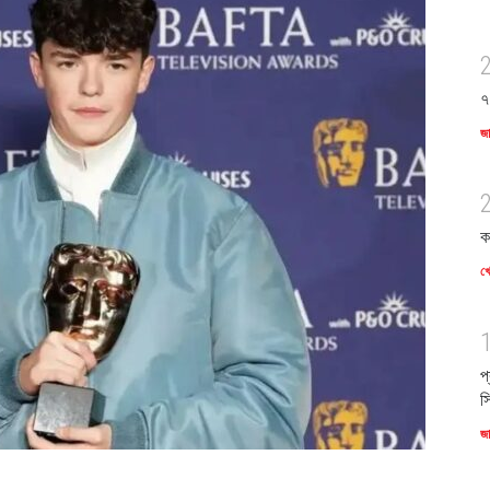
৭
জ
ক
খে
প
স
জ