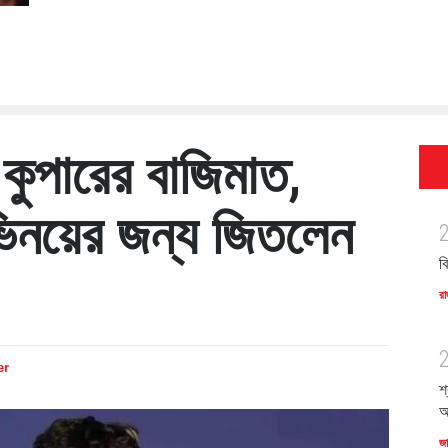
ুপারের বাজিমাত,
িনয়ের জন্য জিতলেন
ব
রা
er
শ
অ
জ