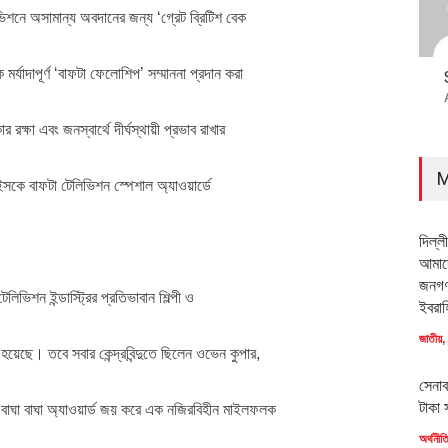
লিভিশনে অসামান্য অবদানের জন্য ‘গ্রেট ব্রিটিশ বেক
র্যাদাপূর্ণ ‘বাফটা ফেলোশিপ’ সম্মাননা প্রদান করা
ক্ষা এবং জনস্বার্থে দীর্ঘস্থায়ী প্রভাব রাখার
M
লুইসকে বাফটা টেলিভিশন স্পেশাল অ্যাওয়ার্ডে
দিল্ল
আমাদে
জনগণ
িভিশন ইন্ডাস্ট্রির প্রতিভাবান শিল্পী ও
ইবরাহ
জাতীয়
,
হয়েছে। তবে সবার কেন্দ্রবিন্দুতে ছিলেন ওভেন কুপার,
সেনাব
টাকা 
র বাঘা বাঘা অ্যাওয়ার্ড জয় করে এক নজিরবিহীন মাইলফলক
অর্থনীত