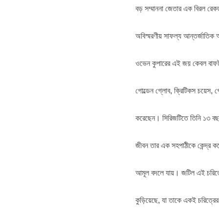
বড় সম্মাননা জেতার এক বিরল রে
অবিস্মরণীয় সাফল্য আন্তর্জাতিক
ওভেন কুপারের এই জয় কেবল বাফট
গোল্ডেন গ্লোব, ক্রিটিকস চয়েস, গোথ
করেছেন। সিরিজটিতে তিনি ১৩ বছর
জীবন তার এক সহপাঠীকে কেন্দ্র করে
আমূল বদলে যায়। জটিল এই চরিত
কুড়িয়েছে, যা তাকে একই চরিত্রে