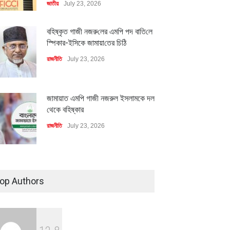
জাতীয়
July 23, 2026
বহিষ্কৃত গাজী নজরু‌লের এম‌পি পদ বা‌তি‌লে
স্পিকার-ইসিকে জামায়া‌তের চি‌ঠি
রাজনীতি
July 23, 2026
জামায়াত এমপি গাজী নজরুল ইসলামকে দল
থেকে বহিষ্কার
রাজনীতি
July 23, 2026
৪০০ মিলিয়ন ডলারের বিদেশি বিনিয়োগ
বাস্তবায়নের পথে
op Authors
অর্থনীতি
July 23, 2026