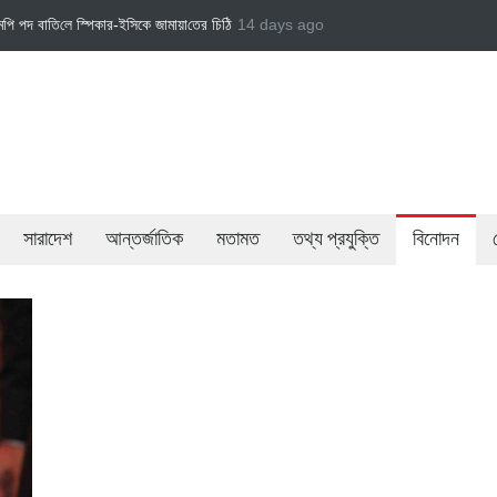
ি
জামায়াত এমপি গাজী নজরুল ইসলামকে দল থেকে বহিষ্কার
14 days ago
বেসরকারি খাতের গতিশীলতায় অর্থনী
সারাদেশ
আন্তর্জাতিক
মতামত
তথ্য প্রযুক্তি
বিনোদন