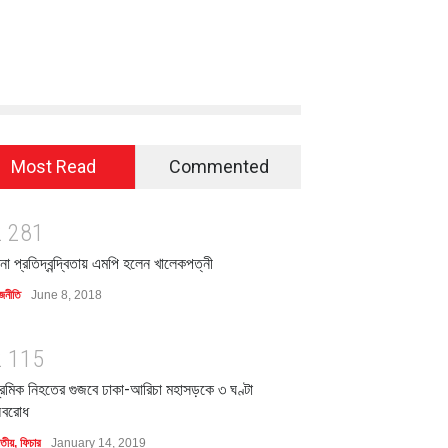
Most Read
Commented
2
2
8
1
িনা প্রতিদ্বন্দ্বিতায় এমপি হলেন খালেকপত্নী
জনীতি
June 8, 2018
2
1
1
5
্রমিক নিহতের গুজবে ঢাকা-আরিচা মহাসড়কে ৩ ঘণ্টা
বরোধ
াতীয়
,
ফিচার
January 14, 2019