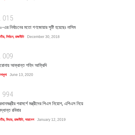
2
0
1
5
০-এর নির্বাচনের মতো গণজোয়ার সৃষ্টি হয়েছেঃ নাসিম
াতীয়
,
নির্বাচন
,
রাজনীতি
December 30, 2018
2
0
0
9
রোনায় আক্রান্ত শহিদ আফ্রিদি
লাধুলা
June 13, 2020
1
9
9
4
্রধানমন্ত্রীর পরামর্শে মন্ত্রীদের পিএস নিয়োগ, এপিএস নিয়ে
িদ্ধান্ত রবিবার
াতীয়
,
ফিচার
,
রাজনীতি
,
সারাদেশ
January 12, 2019