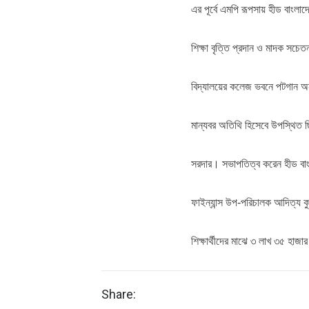
এর পূর্বে এমপি রূপসায় হীড বাংলাদ
শিক্ষা বৃত্তি প্রদান ও মাদক সচেতন
বিদ্যালয়ের কলেজ ভবনে পটগান অনুষ
মান্যবর অতিথি হিসেবে উপস্থিত ছি
সরদার। সভাপতিত্ব করেন হীড বাং
ফাইন্যান্স উপ-পরিচালক আদিত্য কু
শিক্ষার্থীদের মাঝে ৩ লাখ ৩৫ হাজার
Share: