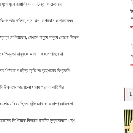
র্ম যুগে যুগে বাঙালির মনন, চিন্তা ও চেতনার
উ
ক
রু তাঁর কবিতা, গান, গল্প, উপন্যাস ও প্রবন্ধের
জ
্বপ্ন দেখিয়েছেন, যেখানে মানুষে মানুষে কোনো বিভেদ
 মতের ভিন্নতা মানুষকে আলাদা করতে পারবে না।
স
ম
পিঠাভোগ রবীন্দ্র স্মৃতি সংগ্রহশালায় বিশ্বকবি
ার্ষিকী উপলক্ষে আলোচনা সভায় প্রধান অতিথির
L
লোচ্য বিষয় ছিলো রবীন্দ্রনাথ ও অসাম্প্রদায়িকতা ।
য আমাদের শিখিয়েছে কিভাবে মানবিক মূল্যবোধকে ধারণ