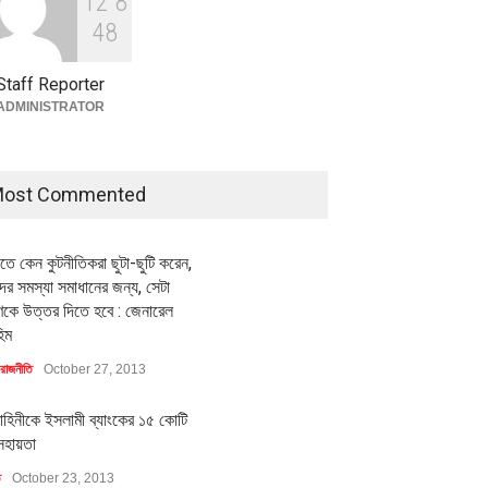
1
2
8
বৈশ্বিক প্রতিযোগিতা সক্ষমতা বাড়াতে
পোশাক শিল্পে নতুন উদ্যোগ
4
8
অর্থনীতি
July 23, 2026
Staff Reporter
ADMINISTRATOR
ost Commented
ীতে কেন কুটনীতিকরা ছুটা-ছুটি করেন,
র সমস্যা সমাধানের জন্য, সেটা
কে উত্তর দিতে হবে : জেনারেল
িম
রাজনীতি
October 27, 2013
াহিনীকে ইসলামী ব্যাংকের ১৫ কোটি
সহায়তা
ি
October 23, 2013