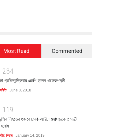
Most Read
Commented
2
2
8
4
িনা প্রতিদ্বন্দ্বিতায় এমপি হলেন খালেকপত্নী
জনীতি
June 8, 2018
2
1
1
9
্রমিক নিহতের গুজবে ঢাকা-আরিচা মহাসড়কে ৩ ঘণ্টা
বরোধ
াতীয়
,
ফিচার
January 14, 2019