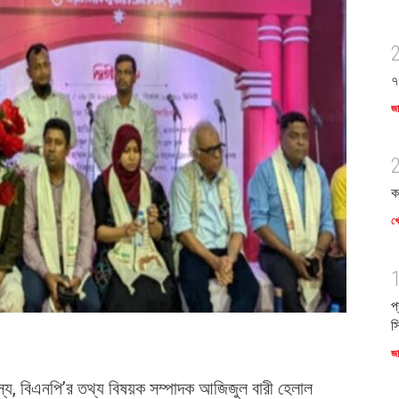
৭
জ
ক
খে
প
স
জ
য, বিএনপি’র তথ্য বিষয়ক সম্পাদক আজিজুল বারী হেলাল