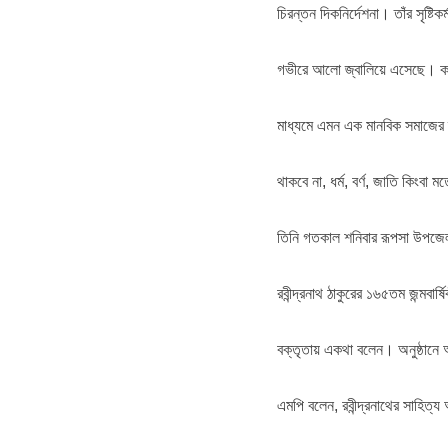
চিরন্তন দিকনির্দেশনা। তাঁর সৃষ্টিক
গভীরে আলো জ্বালিয়ে এসেছে। কবিগু
মাধ্যমে এমন এক মানবিক সমাজের স
থাকবে না, ধর্ম, বর্ণ, জাতি কিংবা
তিনি গতকাল শনিবার রূপসা উপজেলার 
রবীন্দ্রনাথ ঠাকুরের ১৬৫তম জন্মব
বক্তৃতায় একথা বলেন। অনুষ্ঠানে আ
এমপি বলেন, রবীন্দ্রনাথের সাহিত্