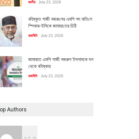
জাতীয়
July 23, 2026
বহিষ্কৃত গাজী নজরু‌লের এম‌পি পদ বা‌তি‌লে
স্পিকার-ইসিকে জামায়া‌তের চি‌ঠি
রাজনীতি
July 23, 2026
জামায়াত এমপি গাজী নজরুল ইসলামকে দল
থেকে বহিষ্কার
রাজনীতি
July 23, 2026
৪০০ মিলিয়ন ডলারের বিদেশি বিনিয়োগ
বাস্তবায়নের পথে
op Authors
অর্থনীতি
July 23, 2026