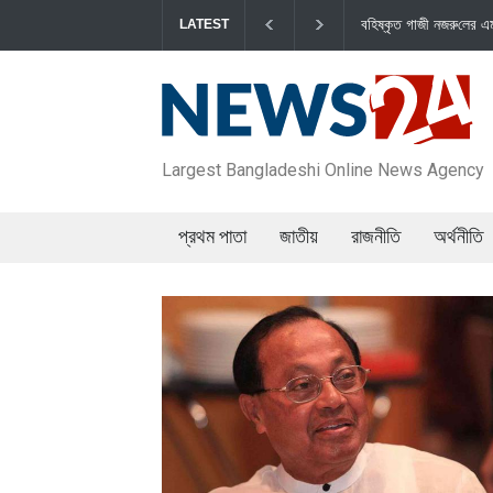
বহিষ্কৃত গাজী নজরু‌লের এম‌পি পদ বা‌তি‌লে স্পিকার-ইসিকে জামায়া‌তের চি‌ঠি
LATEST
Largest Bangladeshi Online News Agency
প্রথম পাতা
জাতীয়
রাজনীতি
অর্থনীতি