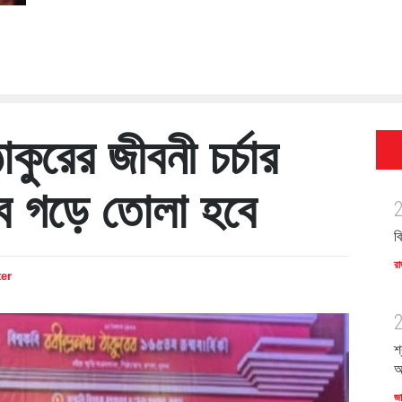
কুরের জীবনী চর্চার
বে গড়ে তোলা হবে
ব
রা
ter
শ
অ
জ