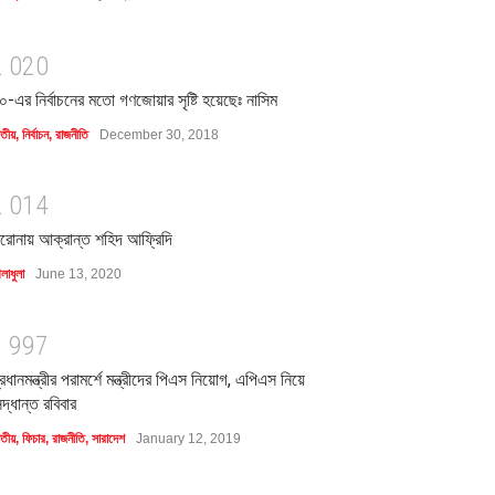
2
0
2
0
০-এর নির্বাচনের মতো গণজোয়ার সৃষ্টি হয়েছেঃ নাসিম
াতীয়
,
নির্বাচন
,
রাজনীতি
December 30, 2018
2
0
1
4
রোনায় আক্রান্ত শহিদ আফ্রিদি
লাধুলা
June 13, 2020
1
9
9
7
্রধানমন্ত্রীর পরামর্শে মন্ত্রীদের পিএস নিয়োগ, এপিএস নিয়ে
িদ্ধান্ত রবিবার
াতীয়
,
ফিচার
,
রাজনীতি
,
সারাদেশ
January 12, 2019