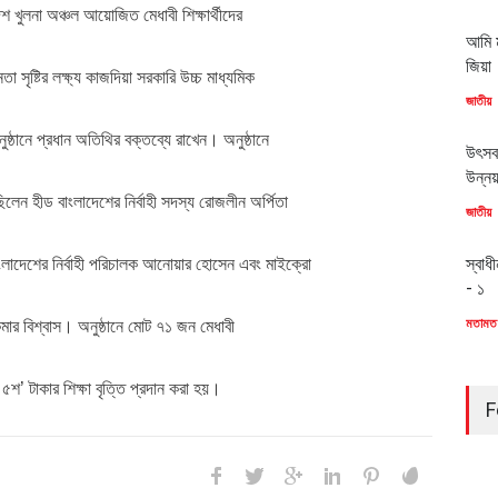
েশ খুলনা অঞ্চল আয়োজিত মেধাবী শিক্ষার্থীদের
আমি ম
জিয়া
তা সৃষ্টির লক্ষ্য কাজদিয়া সরকারি উচ্চ মাধ্যমিক
জাতীয়
্ঠানে প্রধান অতিথির বক্তব্যে রাখেন। অনুষ্ঠানে
উৎসব
উন্ন
লেন হীড বাংলাদেশের নির্বাহী সদস্য রোজলীন অর্পিতা
জাতীয়
স্বাধ
লাদেশের নির্বাহী পরিচালক আনোয়ার হোসেন এবং মাইক্রো
- ১
মতামত
মার বিশ্বাস। অনুষ্ঠানে মোট ৭১ জন মেধাবী
 ৫শ’ টাকার শিক্ষা বৃত্তি প্রদান করা হয়।
F