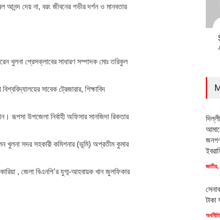
ল আনন্দ দেয় না, বরং জীবনের গভীর দর্শন ও মানবতার
করেন খুলনা প্রেসক্লাবের সাধারণ সম্পাদক মোঃ তরিকুল
M
বিশ্ববিদ্যালয়ের সাবেক ট্রেজারার, শিক্ষাবিদ
নান। রূপসা উপজেলা নির্বাহী অফিসার সানজিদা রিকতার
দিল্ল
আমাদে
জনগণ
েন খুলনা সদর সহকারী কমিশনার (ভূমি) অপ্রতীম কুমার
ইবরাহ
জাতীয়
,
াকারিয়া , জেলা বিএনপি’র যুগ্ম-আহবায়ক খান জুলফিকার
সেনাব
টাকা 
অর্থনীত