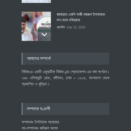
জামায়াত এমপি গাজী নজরুল ইসলামকে
দল থেকে বহিষ্কার
রাজনীতি
July 23, 2026
৪০০ মিলিয়ন ডলারের বিদেশি বিনিয়োগ
আমাদের সম্পর্কে
বাস্তবায়নের পথে
অর্থনীতি
July 23, 2026
নিউজ২৪ একটি একুয়াটিক নিউজ এন্ড প্রোডাকশন এর অঙ্গ সংগঠন।
২৬৮ এলিফ্যান্ট রোড, কাঁটাবন, ঢাকা – ১২০৫, বাংলাদেশ থেকে
প্রকাশিত ও মুদ্রিত।
বৈশ্বিক প্রতিযোগিতা সক্ষমতা বাড়াতে
পোশাক শিল্পে নতুন উদ্যোগ
অর্থনীতি
July 23, 2026
সম্পাদক মণ্ডলী
সম্পাদকঃ ইশতিয়াক সারোয়ার
সহ-সম্পাদকঃ জহিরুল আলম