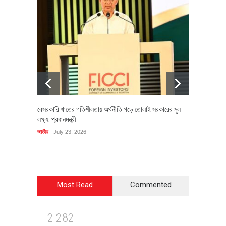
বেসরকারি খাতের গতিশীলতায় অর্থনীতি গড়ে তোলাই সরকারের মূল
বহিষ্কৃত 
লক্ষ্য: প্রধানমন্ত্রী
চি‌ঠি
জাতীয়
July 23, 2026
রাজনীতি
J
Most Read
Commented
2
2
8
2