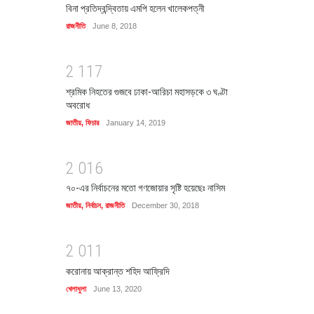
বিনা প্রতিদ্বন্দ্বিতায় এমপি হলেন খালেকপত্নী
রাজনীতি
June 8, 2018
2
1
1
7
শ্রমিক নিহতের গুজবে ঢাকা-আরিচা মহাসড়কে ৩ ঘণ্টা
অবরোধ
জাতীয়
,
ফিচার
January 14, 2019
2
0
1
6
৭০-এর নির্বাচনের মতো গণজোয়ার সৃষ্টি হয়েছেঃ নাসিম
জাতীয়
,
নির্বাচন
,
রাজনীতি
December 30, 2018
2
0
1
1
করোনায় আক্রান্ত শহিদ আফ্রিদি
খেলাধুলা
June 13, 2020