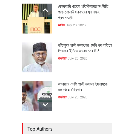
বেসরকারি খাতের গতিশীলতায় অর্থনীতি
গড়ে তোলাই সরকারের মূল লক্ষ্য:
প্রধানমন্ত্রী
জাতীয়
July 23, 2026
বহিষ্কৃত গাজী নজরু‌লের এম‌পি পদ বা‌তি‌লে
স্পিকার-ইসিকে জামায়া‌তের চি‌ঠি
রাজনীতি
July 23, 2026
জামায়াত এমপি গাজী নজরুল ইসলামকে
দল থেকে বহিষ্কার
রাজনীতি
July 23, 2026
৪০০ মিলিয়ন ডলারের বিদেশি বিনিয়োগ
Top Authors
বাস্তবায়নের পথে