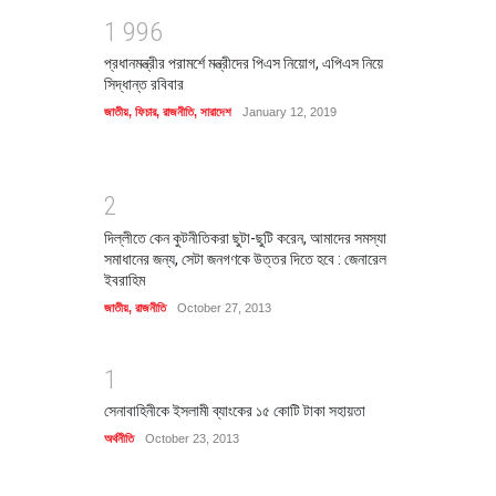
1
9
9
6
প্রধানমন্ত্রীর পরামর্শে মন্ত্রীদের পিএস নিয়োগ, এপিএস নিয়ে
সিদ্ধান্ত রবিবার
জাতীয়
,
ফিচার
,
রাজনীতি
,
সারাদেশ
January 12, 2019
2
দিল্লীতে কেন কুটনীতিকরা ছুটা-ছুটি করেন, আমাদের সমস্যা
সমাধানের জন্য, সেটা জনগণকে উত্তর দিতে হবে : জেনারেল
ইবরাহিম
জাতীয়
,
রাজনীতি
October 27, 2013
1
সেনাবাহিনীকে ইসলামী ব্যাংকের ১৫ কোটি টাকা সহায়তা
অর্থনীতি
October 23, 2013