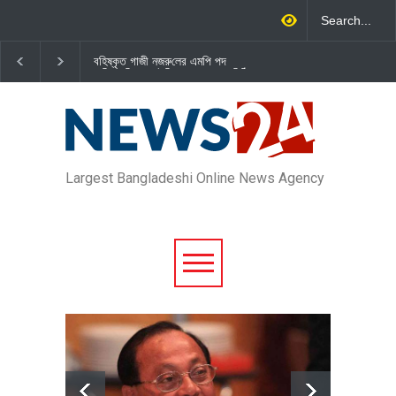
বহিষ্কৃত গাজী নজরু‌লের এম‌পি পদ
জামায়াত এমপি গাজী নজরুল ইসলাম
বা‌তি‌লে স্পিকার-ইসিকে জামায়া‌তের চি‌ঠি
দল থেকে বহিষ্কার
Largest Bangladeshi Online News Agency