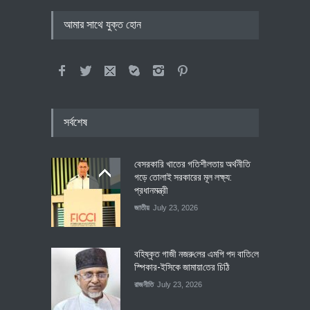
আমার সাথে যুক্ত হোন
সর্বশেষ
বেসরকারি খাতের গতিশীলতায় অর্থনীতি
গড়ে তোলাই সরকারের মূল লক্ষ্য:
প্রধানমন্ত্রী
জাতীয়
July 23, 2026
বহিষ্কৃত গাজী নজরু‌লের এম‌পি পদ বা‌তি‌লে
স্পিকার-ইসিকে জামায়া‌তের চি‌ঠি
রাজনীতি
July 23, 2026