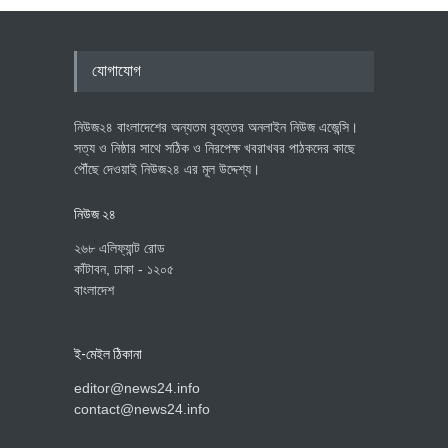
যোগাযোগ
নিউজ২৪ বাংলাদেশের অন্যতম বৃহত্তর অনলাইন নিউজ এজেন্সি।
সত্য ও নিষ্ঠার সাথে সঠিক ও নিরপেক্ষ খবরাখবর পাঠকদের কাছে
পৌঁছে দেওয়াই নিউজ২৪ এর মূল উদ্দেশ্য।
নিউজ ২৪
২৬৮ এলিফ্যান্ট রোড
কাঁটাবন, ঢাকা - ১২০৫
বাংলাদেশ
ই-মেইল ঠিকানা
editor@news24.info
contact@news24.info