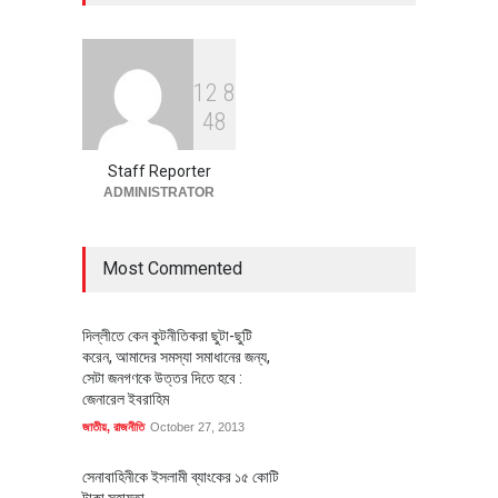
অর্থনীতি
July 23, 2026
1
2
8
বৈশ্বিক প্রতিযোগিতা সক্ষমতা বাড়াতে
4
8
পোশাক শিল্পে নতুন উদ্যোগ
অর্থনীতি
July 23, 2026
Staff Reporter
ADMINISTRATOR
Most Commented
দিল্লীতে কেন কুটনীতিকরা ছুটা-ছুটি
করেন, আমাদের সমস্যা সমাধানের জন্য,
সেটা জনগণকে উত্তর দিতে হবে :
জেনারেল ইবরাহিম
জাতীয়
,
রাজনীতি
October 27, 2013
সেনাবাহিনীকে ইসলামী ব্যাংকের ১৫ কোটি
টাকা সহায়তা