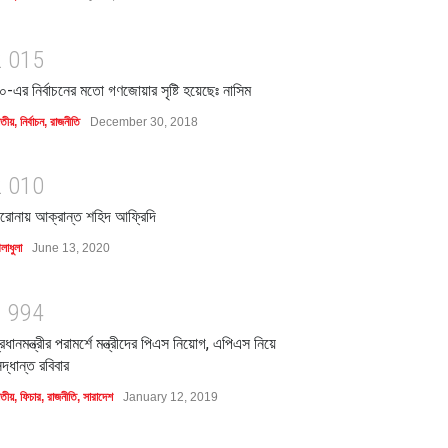
2
0
1
5
০-এর নির্বাচনের মতো গণজোয়ার সৃষ্টি হয়েছেঃ নাসিম
াতীয়
,
নির্বাচন
,
রাজনীতি
December 30, 2018
2
0
1
0
রোনায় আক্রান্ত শহিদ আফ্রিদি
লাধুলা
June 13, 2020
1
9
9
4
্রধানমন্ত্রীর পরামর্শে মন্ত্রীদের পিএস নিয়োগ, এপিএস নিয়ে
িদ্ধান্ত রবিবার
াতীয়
,
ফিচার
,
রাজনীতি
,
সারাদেশ
January 12, 2019