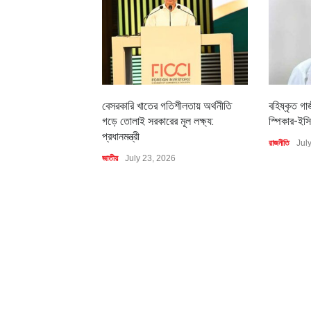
বেসরকারি খাতের গতিশীলতায় অর্থনীতি
বহিষ্কৃত গা
গড়ে তোলাই সরকারের মূল লক্ষ্য:
স্পিকার-ইসি
প্রধানমন্ত্রী
রাজনীতি
Jul
জাতীয়
July 23, 2026