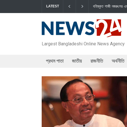
বহিষ্কৃত গাজী নজরু‌লের এম‌পি পদ বা‌তি‌লে স্পিকার-ইসিকে জামায়া‌তের
LATEST
Largest Bangladeshi Online News Agency
প্রথম পাতা
জাতীয়
রাজনীতি
অর্থনীতি