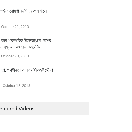
ার্জনা ঘোষণা করছি : বেগম খালেদা
October 21, 2013
 আর পারস্পরিক মিলনবন্ধনে দেশের
মিলিয়ন ডলারের বিদেশি বিনিয়োগ
বৈশ্বিক প্রতিযোগিতা সক্ষমতা বাড়াতে
য়ন সম্ভব : কামারুল আরেফিন
বায়নের পথে
পোশাক শিল্পে নতুন উদ্যোগ
October 23, 2013
ি
July 23, 2026
অর্থনীতি
July 23, 2026
ীনতা, পরাধীনতা ও নবাব সিরাজউদ্দৌলা
October 12, 2013
eatured Videos