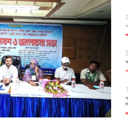
৭
জ
ক
খে
প
স
জ