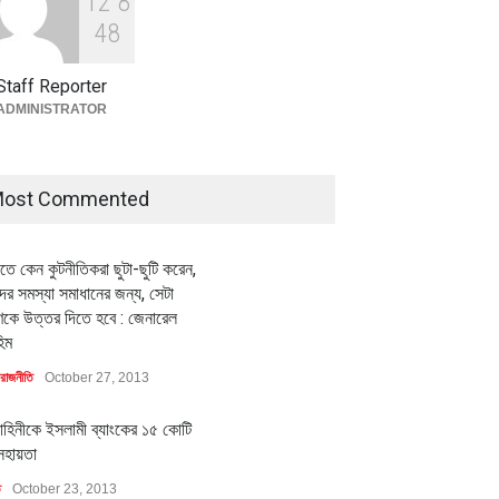
1
2
8
বৈশ্বিক প্রতিযোগিতা সক্ষমতা বাড়াতে
পোশাক শিল্পে নতুন উদ্যোগ
4
8
অর্থনীতি
July 23, 2026
Staff Reporter
ADMINISTRATOR
ost Commented
ীতে কেন কুটনীতিকরা ছুটা-ছুটি করেন,
র সমস্যা সমাধানের জন্য, সেটা
কে উত্তর দিতে হবে : জেনারেল
িম
রাজনীতি
October 27, 2013
াহিনীকে ইসলামী ব্যাংকের ১৫ কোটি
সহায়তা
ি
October 23, 2013