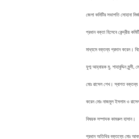
জেলা কমিটির সভাপতি সোহানা মির্
প্রধান বক্তা হিসেবে কেন্দ্রীয় ক
মাধ্যমে বক্তব্য প্রদান করেন। বি
যুগ্ম আহ্বায়ক মু. শাহাবুদ্দিন মুন্সী
মোঃ রাসেল শেখ। স্বাগত বক্তব্য রাখ
করেন মোঃ নাজমুল ইসলাম ও রাসেল 
বিষয়ক সম্পাদক কামরুল হাসান।
প্রধান অতিথির বক্তব্যে মোঃ আবদুল 