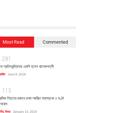
Most Read
Commented
2
2
8
1
িনা প্রতিদ্বন্দ্বিতায় এমপি হলেন খালেকপত্নী
জনীতি
June 8, 2018
2
1
1
5
্রমিক নিহতের গুজবে ঢাকা-আরিচা মহাসড়কে ৩ ঘণ্টা
বরোধ
াতীয়
,
ফিচার
January 14, 2019