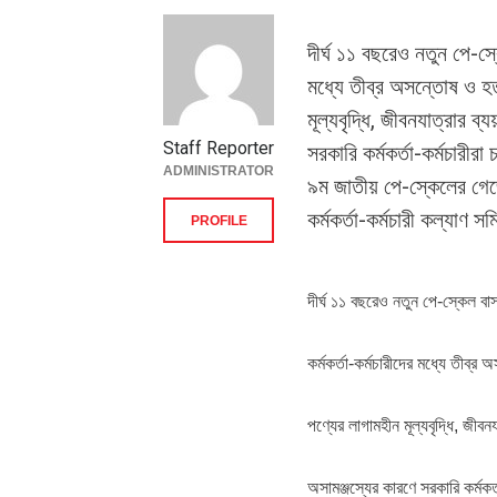
দীর্ঘ ১১ বছরেও নতুন পে-স্
মধ্যে তীব্র অসন্তোষ ও হ
মূল্যবৃদ্ধি, জীবনযাত্রার ব
Staff Reporter
সরকারি কর্মকর্তা-কর্মচারী
ADMINISTRATOR
৯ম জাতীয় পে-স্কেলের গেজে
কর্মকর্তা-কর্মচারী কল্যাণ সম
PROFILE
দীর্ঘ ১১ বছরেও নতুন পে-স্কেল বা
কর্মকর্তা-কর্মচারীদের মধ্যে তীব
পণ্যের লাগামহীন মূল্যবৃদ্ধি, জীবন
অসামঞ্জস্যের কারণে সরকারি কর্মকর