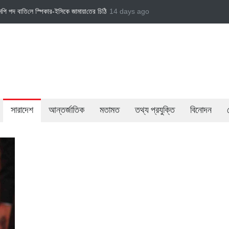
 চি‌ঠি
জামায়াত এমপি গাজী নজরুল ইসলামকে দল থেকে বহিষ্কার
14 days ago
বেসরকারি খাতের গতিশীলতায় অ
সারাদেশ
আন্তর্জাতিক
মতামত
তথ্য প্রযুক্তি
বিনোদন