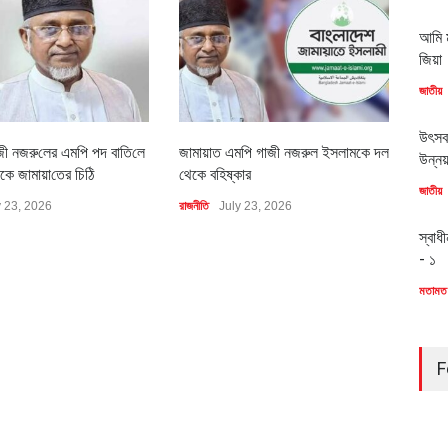
আমি ম
জিয়া
জাতীয়
উৎসব
জী নজরু‌লের এম‌পি পদ বা‌তি‌লে
জামায়াত এমপি গাজী নজরুল ইসলামকে দল
৪০০ 
উন্ন
কে জামায়া‌তের চি‌ঠি
থেকে বহিষ্কার
বাস্ত
জাতীয়
y 23, 2026
রাজনীতি
July 23, 2026
অর্থনীত
স্বাধ
- ১
মতামত
F