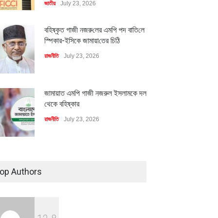
জাতীয়
July 23, 2026
বহিষ্কৃত গাজী নজরু‌লের এম‌পি পদ বা‌তি‌লে
স্পিকার-ইসিকে জামায়া‌তের চি‌ঠি
রাজনীতি
July 23, 2026
জামায়াত এমপি গাজী নজরুল ইসলামকে দল
থেকে বহিষ্কার
রাজনীতি
July 23, 2026
৪০০ মিলিয়ন ডলারের বিদেশি বিনিয়োগ
বাস্তবায়নের পথে
op Authors
অর্থনীতি
July 23, 2026