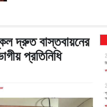
েল দ্রুত বাস্তবায়নের
ভাগীয় প্রতিনিধি
ব
রা
ter
শ
অ
জ