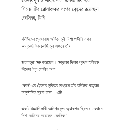
গুরুত্বপূর্ণ ও শক্তিশালী একটি চরিত্রে।
সিনেমাটির রোমাঞ্চকর গল্পের কেন্দ্রে রয়েছেন
জেসিকা, যিনি
বলিউডের গ্ল্যামারাস অভিনেত্রী দিশা পাটানি এবার
আন্তর্জাতিক চলচ্চিত্র অঙ্গনে তাঁর
জয়যাত্রা শুরু করেছেন। শুক্রবার দিশার প্রথম হলিউড
সিনেমা ‘দ্য পোর্টাল অফ
ফোর্স’-এর ট্রেলার মুক্তির মাধ্যমে তাঁর হলিউড যাত্রার
আনুষ্ঠানিক সূচনা হলো। এটি
একটি উচ্চাভিলাষী অতিপ্রাকৃত অ্যাকশন-থ্রিলার, যেখানে
দিশা অভিনয় করেছেন ‘জেসিকা’