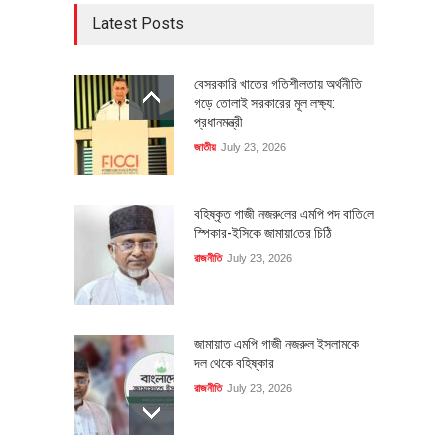
Latest Posts
বেসরকারি খাতের গতিশীলতায় অর্থনীতি
গড়ে তোলাই সরকারের মূল লক্ষ্য:
প্রধানমন্ত্রী
জাতীয়
July 23, 2026
বহিষ্কৃত গাজী নজরু‌লের এম‌পি পদ বা‌তি‌লে
স্পিকার-ইসিকে জামায়া‌তের চি‌ঠি
রাজনীতি
July 23, 2026
জামায়াত এমপি গাজী নজরুল ইসলামকে
দল থেকে বহিষ্কার
রাজনীতি
July 23, 2026