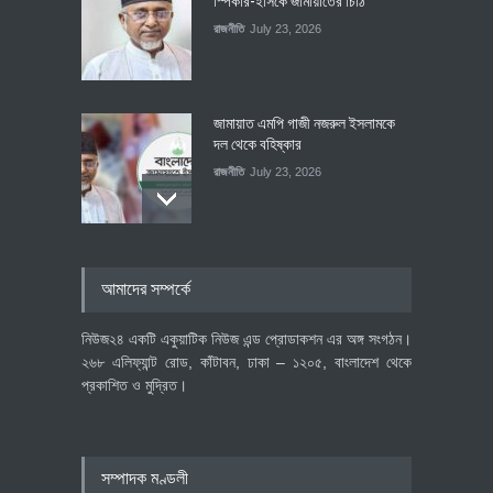
স্পিকার-ইসিকে জামায়া‌তের চি‌ঠি
রাজনীতি
July 23, 2026
জামায়াত এমপি গাজী নজরুল ইসলামকে
দল থেকে বহিষ্কার
রাজনীতি
July 23, 2026
৪০০ মিলিয়ন ডলারের বিদেশি বিনিয়োগ
আমাদের সম্পর্কে
বাস্তবায়নের পথে
অর্থনীতি
July 23, 2026
নিউজ২৪ একটি একুয়াটিক নিউজ এন্ড প্রোডাকশন এর অঙ্গ সংগঠন।
২৬৮ এলিফ্যান্ট রোড, কাঁটাবন, ঢাকা – ১২০৫, বাংলাদেশ থেকে
প্রকাশিত ও মুদ্রিত।
বৈশ্বিক প্রতিযোগিতা সক্ষমতা বাড়াতে
পোশাক শিল্পে নতুন উদ্যোগ
অর্থনীতি
July 23, 2026
সম্পাদক মণ্ডলী