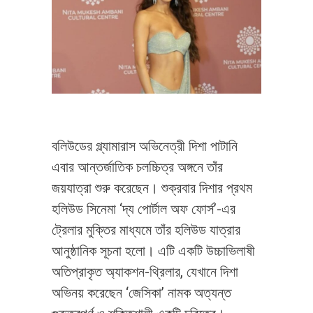
বলিউডের গ্ল্যামারাস অভিনেত্রী দিশা পাটানি
এবার আন্তর্জাতিক চলচ্চিত্র অঙ্গনে তাঁর
জয়যাত্রা শুরু করেছেন। শুক্রবার দিশার প্রথম
হলিউড সিনেমা ‘দ্য পোর্টাল অফ ফোর্স’-এর
ট্রেলার মুক্তির মাধ্যমে তাঁর হলিউড যাত্রার
আনুষ্ঠানিক সূচনা হলো। এটি একটি উচ্চাভিলাষী
অতিপ্রাকৃত অ্যাকশন-থ্রিলার, যেখানে দিশা
অভিনয় করেছেন ‘জেসিকা’ নামক অত্যন্ত