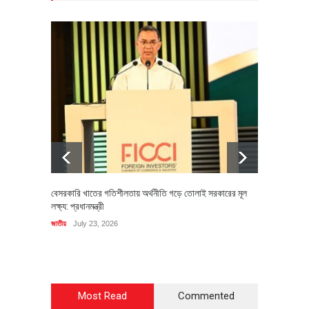
বেসরকারি খাতের গতিশীলতায় অর্থনীতি গড়ে তোলাই সরকারের মূল
বহিষ্কৃত 
লক্ষ্য: প্রধানমন্ত্রী
চি‌ঠি
জাতীয়
July 23, 2026
রাজনীতি
J
Most Read
Commented