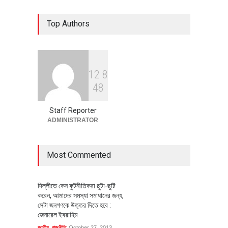
৪০০ মিলিয়ন ডলারের বিদেশি বিনিয়োগ
Top Authors
বাস্তবায়নের পথে
অর্থনীতি
July 23, 2026
1
2
8
বৈশ্বিক প্রতিযোগিতা সক্ষমতা বাড়াতে
4
8
পোশাক শিল্পে নতুন উদ্যোগ
অর্থনীতি
July 23, 2026
Staff Reporter
ADMINISTRATOR
Most Commented
দিল্লীতে কেন কুটনীতিকরা ছুটা-ছুটি
করেন, আমাদের সমস্যা সমাধানের জন্য,
সেটা জনগণকে উত্তর দিতে হবে :
জেনারেল ইবরাহিম
জাতীয়
,
রাজনীতি
October 27, 2013