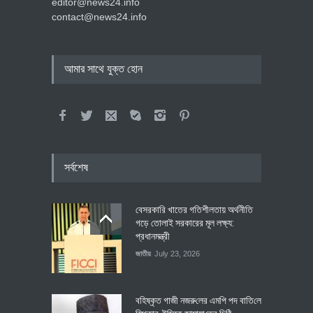
editor@news24.info
contact@news24.info
আমার সাথে যুক্ত হোন
সর্বশেষ
বেসরকারি খাতের গতিশীলতায় অর্থনীতি
গড়ে তোলাই সরকারের মূল লক্ষ্য:
প্রধানমন্ত্রী
জাতীয়
July 23, 2026
বহিষ্কৃত গাজী নজরু‌লের এম‌পি পদ বা‌তি‌লে