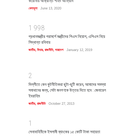
করোনায় আক্রান্ত শহিদ আফ্রিদি
খেলাধুলা
June 13, 2020
1
9
9
8
প্রধানমন্ত্রীর পরামর্শে মন্ত্রীদের পিএস নিয়োগ, এপিএস নিয়ে
সিদ্ধান্ত রবিবার
জাতীয়
,
ফিচার
,
রাজনীতি
,
সারাদেশ
January 12, 2019
2
দিল্লীতে কেন কুটনীতিকরা ছুটা-ছুটি করেন, আমাদের সমস্যা
সমাধানের জন্য, সেটা জনগণকে উত্তর দিতে হবে : জেনারেল
ইবরাহিম
জাতীয়
,
রাজনীতি
October 27, 2013
1
সেনাবাহিনীকে ইসলামী ব্যাংকের ১৫ কোটি টাকা সহায়তা