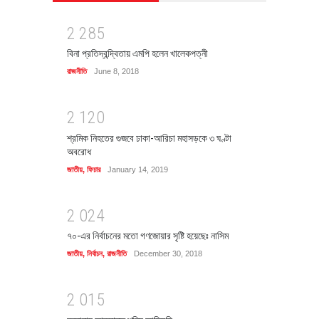
2
2
8
5
বিনা প্রতিদ্বন্দ্বিতায় এমপি হলেন খালেকপত্নী
রাজনীতি
June 8, 2018
2
1
2
0
শ্রমিক নিহতের গুজবে ঢাকা-আরিচা মহাসড়কে ৩ ঘণ্টা
অবরোধ
জাতীয়
,
ফিচার
January 14, 2019
2
0
2
4
৭০-এর নির্বাচনের মতো গণজোয়ার সৃষ্টি হয়েছেঃ নাসিম
জাতীয়
,
নির্বাচন
,
রাজনীতি
December 30, 2018
2
0
1
5