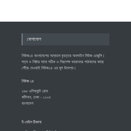
যোগাযোগ
নিউজ২৪ বাংলাদেশের অন্যতম বৃহত্তর অনলাইন নিউজ এজেন্সি।
সত্য ও নিষ্ঠার সাথে সঠিক ও নিরপেক্ষ খবরাখবর পাঠকদের কাছে
পৌঁছে দেওয়াই নিউজ২৪ এর মূল উদ্দেশ্য।
নিউজ ২৪
২৬৮ এলিফ্যান্ট রোড
কাঁটাবন, ঢাকা - ১২০৫
বাংলাদেশ
ই-মেইল ঠিকানা