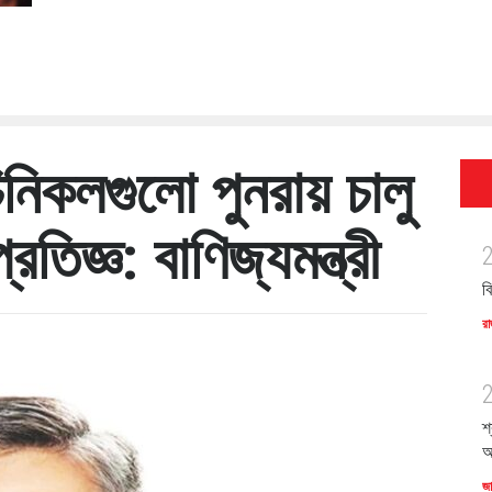
 চিনিকলগুলো পুনরায় চালু
তিজ্ঞ: বাণিজ্যমন্ত্রী
ব
রা
শ
অ
জ