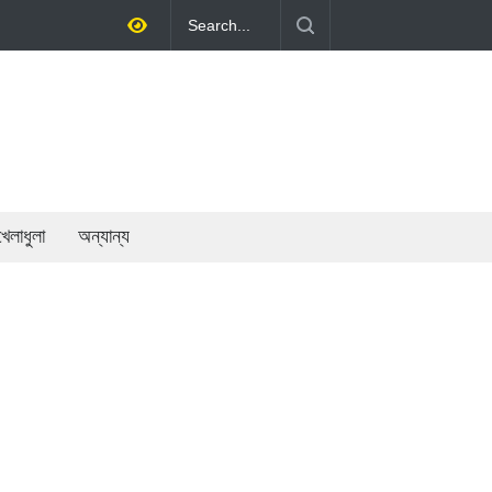
শীলতায় অর্থনীতি গড়ে তোলাই সরকারের মূল লক্ষ্য: প্রধানমন্ত্রী
খেলাধুলা
অন্যান্য