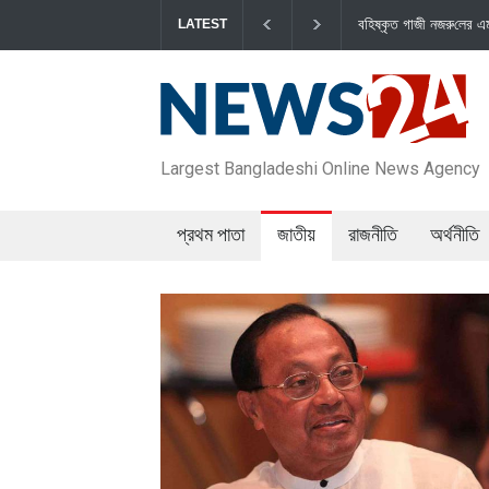
বহিষ্কৃত গাজী নজরু‌লের এম‌পি পদ বা‌তি‌লে স্পিকার-ইসিকে জা
LATEST
Largest Bangladeshi Online News Agency
প্রথম পাতা
জাতীয়
রাজনীতি
অর্থনীতি