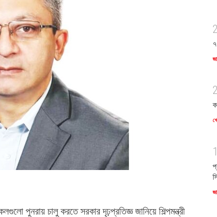
৭
জ
ক
খে
প
স
জ
িকলগুলো পুনরায় চালু করতে সরকার দৃঢ়প্রতিজ্ঞ জানিয়ে শিল্পমন্ত্রী