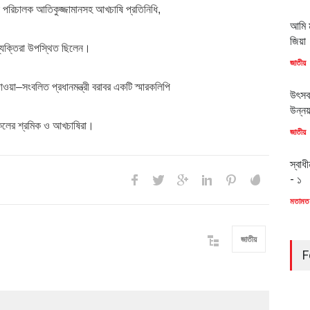
না পরিচালক আতিকুজ্জামানসহ আখচাষি প্রতিনিধি,
আমি ম
জিয়া
ব্যক্তিরা উপস্থিত ছিলেন।
জাতীয়
াওয়া–সংবলিত প্রধানমন্ত্রী বরাবর একটি স্মারকলিপি
উৎসব
উন্ন
িনিকলের শ্রমিক ও আখচাষিরা।
জাতীয়
স্বাধ
- ১
মতামত
জাতীয়
F