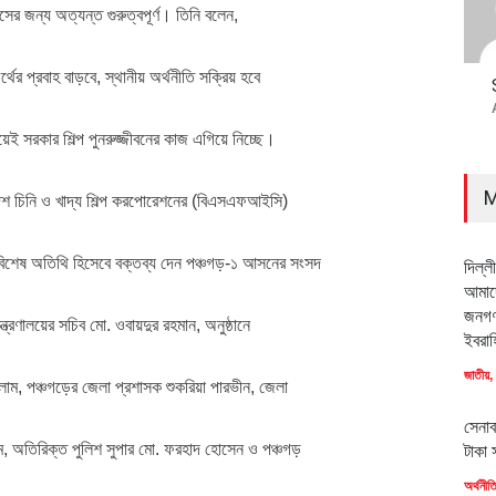
রাসের জন্য অত্যন্ত গুরুত্বপূর্ণ। তিনি বলেন,
্থের প্রবাহ বাড়বে, স্থানীয় অর্থনীতি সক্রিয় হবে
িয়েই সরকার শিল্প পুনরুজ্জীবনের কাজ এগিয়ে নিচ্ছে।
M
দেশ চিনি ও খাদ্য শিল্প করপোরেশনের (বিএসএফআইসি)
 বিশেষ অতিথি হিসেবে বক্তব্য দেন পঞ্চগড়-১ আসনের সংসদ
দিল্ল
আমাদে
জনগণ
ন্ত্রণালয়ের সচিব মো. ওবায়দুর রহমান, অনুষ্ঠানে
ইবরাহ
জাতীয়
,
লাম, পঞ্চগড়ের জেলা প্রশাসক শুকরিয়া পারভীন, জেলা
সেনাব
, অতিরিক্ত পুলিশ সুপার মো. ফরহাদ হোসেন ও পঞ্চগড়
টাকা 
অর্থনীত