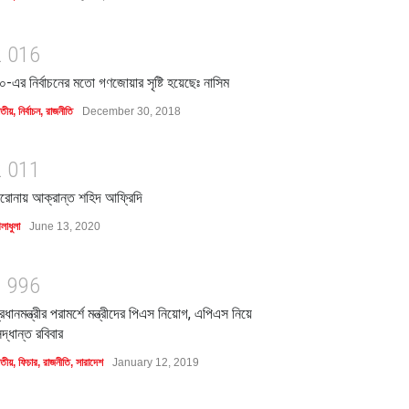
2
0
1
6
০-এর নির্বাচনের মতো গণজোয়ার সৃষ্টি হয়েছেঃ নাসিম
াতীয়
,
নির্বাচন
,
রাজনীতি
December 30, 2018
2
0
1
1
রোনায় আক্রান্ত শহিদ আফ্রিদি
লাধুলা
June 13, 2020
1
9
9
6
্রধানমন্ত্রীর পরামর্শে মন্ত্রীদের পিএস নিয়োগ, এপিএস নিয়ে
িদ্ধান্ত রবিবার
াতীয়
,
ফিচার
,
রাজনীতি
,
সারাদেশ
January 12, 2019