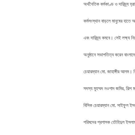
অর্থনৈতিক কর্মকাণ্ড ও দারিদ্র্য হ্
কর্মসংস্থান বাড়লে মানুষের হাতে অর
এবং দারিদ্র্য কমবে। সেই লক্ষ্য ন
অনুষ্ঠানে সভাপতিত্ব করেন বাংলা
চেয়ারম্যান মো. জাহাঙ্গীর আলম।
সদস্য মুহম্মদ নওশাদ জমির, শিল্প ম
বিসিক চেয়ারম্যান মো. সাইফুল ইস
পরিষদের প্রশাসক তৌহিদুল ইসলাম