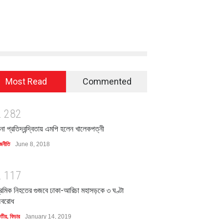
Most Read
Commented
2
2
8
2
িনা প্রতিদ্বন্দ্বিতায় এমপি হলেন খালেকপত্নী
জনীতি
June 8, 2018
2
1
1
7
্রমিক নিহতের গুজবে ঢাকা-আরিচা মহাসড়কে ৩ ঘণ্টা
বরোধ
াতীয়
,
ফিচার
January 14, 2019