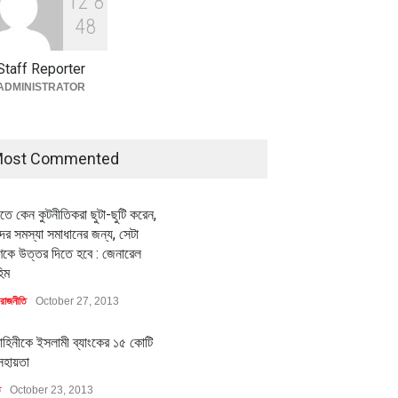
1
2
8
বৈশ্বিক প্রতিযোগিতা সক্ষমতা বাড়াতে
পোশাক শিল্পে নতুন উদ্যোগ
4
8
অর্থনীতি
July 23, 2026
Staff Reporter
ADMINISTRATOR
ost Commented
ীতে কেন কুটনীতিকরা ছুটা-ছুটি করেন,
র সমস্যা সমাধানের জন্য, সেটা
কে উত্তর দিতে হবে : জেনারেল
িম
রাজনীতি
October 27, 2013
াহিনীকে ইসলামী ব্যাংকের ১৫ কোটি
সহায়তা
ি
October 23, 2013