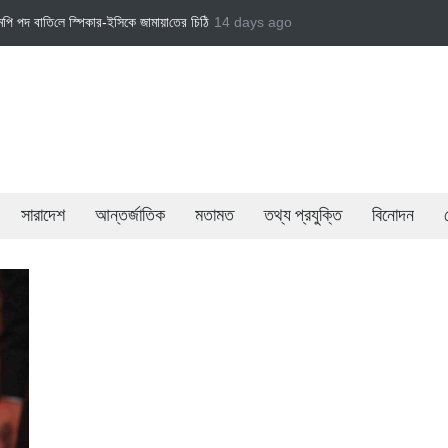
মায়া‌তের চি‌ঠি
জামায়াত এমপি গাজী নজরুল ইসলামকে দল থেকে বহিষ্কার
14 days ago
বেসরকারি খাতের গতি
সারাদেশ
আন্তর্জাতিক
মতামত
তথ্য প্রযুক্তি
বিনোদন