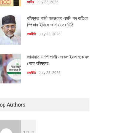
জাতীয়
July 23, 2026
বহিষ্কৃত গাজী নজরু‌লের এম‌পি পদ বা‌তি‌লে
স্পিকার-ইসিকে জামায়া‌তের চি‌ঠি
রাজনীতি
July 23, 2026
জামায়াত এমপি গাজী নজরুল ইসলামকে দল
থেকে বহিষ্কার
রাজনীতি
July 23, 2026
৪০০ মিলিয়ন ডলারের বিদেশি বিনিয়োগ
বাস্তবায়নের পথে
op Authors
অর্থনীতি
July 23, 2026