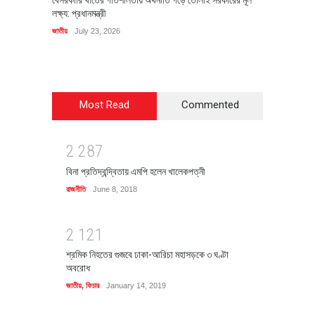
বেসরকারি খাতের গতিশীলতায় অর্থনীতি গড়ে তোলাই সরকারের মূল
বহিষ্কৃত 
লক্ষ্য: প্রধানমন্ত্রী
চি‌ঠি
জাতীয়
July 23, 2026
রাজনীতি
J
Most Read
Commented
2
2
8
7
বিনা প্রতিদ্বন্দ্বিতায় এমপি হলেন খালেকপত্নী
রাজনীতি
June 8, 2018
2
1
2
1
শ্রমিক নিহতের গুজবে ঢাকা-আরিচা মহাসড়কে ৩ ঘণ্টা
অবরোধ
জাতীয়
,
ফিচার
January 14, 2019