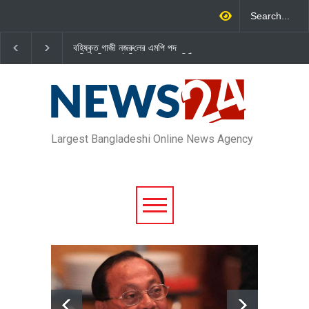
বহিষ্কৃত গাজী নজরু‌লের এম‌পি পদ
জামায়াত এমপি গাজী নজরুল ইসলাম
বা‌তি‌লে স্পিকার-ইসিকে জামায়া‌তের চি‌ঠি
দল থেকে বহিষ্কার
Largest Bangladeshi Online News Agency