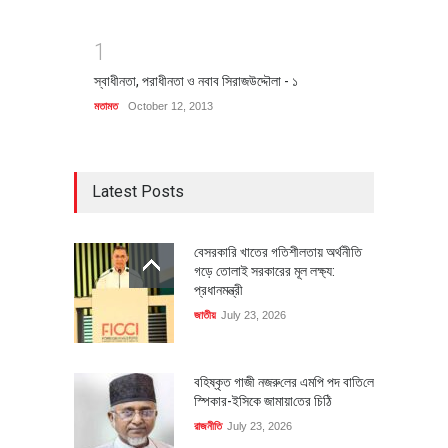
1
স্বাধীনতা, পরাধীনতা ও নবাব সিরাজউদ্দৌলা - ১
মতামত
October 12, 2013
Latest Posts
বেসরকারি খাতের গতিশীলতায় অর্থনীতি
গড়ে তোলাই সরকারের মূল লক্ষ্য:
প্রধানমন্ত্রী
জাতীয়
July 23, 2026
বহিষ্কৃত গাজী নজরু‌লের এম‌পি পদ বা‌তি‌লে
স্পিকার-ইসিকে জামায়া‌তের চি‌ঠি
রাজনীতি
July 23, 2026