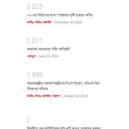
2
0
2
5
৭০-এর নির্বাচনের মতো গণজোয়ার সৃষ্টি হয়েছেঃ নাসিম
জাতীয়
,
নির্বাচন
,
রাজনীতি
December 30, 2018
2
0
1
7
করোনায় আক্রান্ত শহিদ আফ্রিদি
খেলাধুলা
June 13, 2020
1
9
9
9
প্রধানমন্ত্রীর পরামর্শে মন্ত্রীদের পিএস নিয়োগ, এপিএস নিয়ে
সিদ্ধান্ত রবিবার
জাতীয়
,
ফিচার
,
রাজনীতি
,
সারাদেশ
January 12, 2019
2
দিল্লীতে কেন কুটনীতিকরা ছুটা-ছুটি করেন, আমাদের সমস্যা