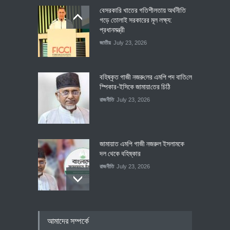
বেসরকারি খাতের গতিশীলতায় অর্থনীতি
গড়ে তোলাই সরকারের মূল লক্ষ্য:
প্রধানমন্ত্রী
জাতীয়
July 23, 2026
বহিষ্কৃত গাজী নজরু‌লের এম‌পি পদ বা‌তি‌লে
স্পিকার-ইসিকে জামায়া‌তের চি‌ঠি
রাজনীতি
July 23, 2026
জামায়াত এমপি গাজী নজরুল ইসলামকে
দল থেকে বহিষ্কার
রাজনীতি
July 23, 2026
৪০০ মিলিয়ন ডলারের বিদেশি বিনিয়োগ
আমাদের সম্পর্কে
বাস্তবায়নের পথে