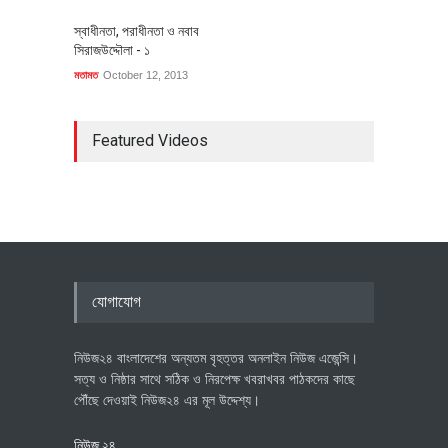
স্বাধীনতা, পরাধীনতা ও নবাব
সিরাজউদ্দৌলা - ১
মতামত
October 12, 2013
Featured Videos
যোগাযোগ
নিউজ২৪ বাংলাদেশের অন্যতম বৃহত্তর অনলাইন নিউজ এজেন্সি।
সত্য ও নিষ্ঠার সাথে সঠিক ও নিরপেক্ষ খবরাখবর পাঠকদের কাছে
পৌঁছে দেওয়াই নিউজ২৪ এর মূল উদ্দেশ্য।
নিউজ ২৪