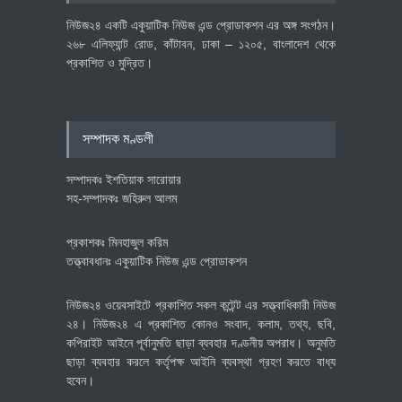
অর্থনীতি
July 23, 2026
নিউজ২৪ একটি একুয়াটিক নিউজ এন্ড প্রোডাকশন এর অঙ্গ সংগঠন।
২৬৮ এলিফ্যান্ট রোড, কাঁটাবন, ঢাকা – ১২০৫, বাংলাদেশ থেকে
প্রকাশিত ও মুদ্রিত।
বৈশ্বিক প্রতিযোগিতা সক্ষমতা বাড়াতে
পোশাক শিল্পে নতুন উদ্যোগ
অর্থনীতি
July 23, 2026
সম্পাদক মণ্ডলী
সম্পাদকঃ ইশতিয়াক সারোয়ার
সহ-সম্পাদকঃ জহিরুল আলম
প্রকাশকঃ মিনহাজুল করিম
তত্ত্বাবধানঃ একুয়াটিক নিউজ এন্ড প্রোডাকশন
নিউজ২৪ ওয়েবসাইটে প্রকাশিত সকল কন্টেন্ট এর সত্ত্বাধিকারী নিউজ
২৪। নিউজ২৪ এ প্রকাশিত কোনও সংবাদ, কলাম, তথ্য, ছবি,
কপিরাইট আইনে পূর্বানুমতি ছাড়া ব্যবহার দণ্ডনীয় অপরাধ। অনুমতি
ছাড়া ব্যবহার করলে কর্তৃপক্ষ আইনি ব্যবস্থা গ্রহণ করতে বাধ্য
হবেন।