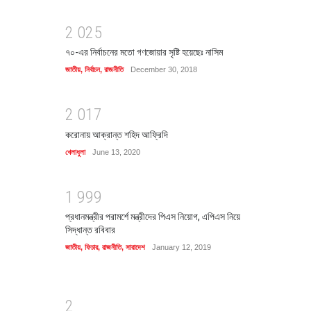
2
0
2
5
৭০-এর নির্বাচনের মতো গণজোয়ার সৃষ্টি হয়েছেঃ নাসিম
জাতীয়
,
নির্বাচন
,
রাজনীতি
December 30, 2018
2
0
1
7
করোনায় আক্রান্ত শহিদ আফ্রিদি
খেলাধুলা
June 13, 2020
1
9
9
9
প্রধানমন্ত্রীর পরামর্শে মন্ত্রীদের পিএস নিয়োগ, এপিএস নিয়ে
সিদ্ধান্ত রবিবার
জাতীয়
,
ফিচার
,
রাজনীতি
,
সারাদেশ
January 12, 2019
2