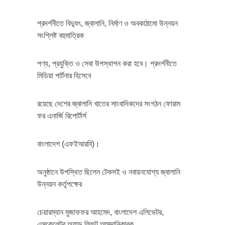
প্রদর্শনীতে বিদ্যুৎ, জ্বালানি, নির্মাণ ও অবকাঠামো উন্নয়ন
সংশ্লিষ্ট বহুমাত্রিক
পণ্য, প্রযুক্তি ও সেবা উপস্থাপন করা হবে। প্রদর্শনীতে
মিডিয়া পার্টনার হিসেবে
রয়েছে দেশের জ্বালানি খাতের সাংবাদিকদের সংগঠন ফোরাম
ফর এনার্জি রিপোর্টার্স
বাংলাদেশ (এফইআরবি)।
অনুষ্ঠানে উপস্থিত ছিলেন টেকসই ও নবায়নযোগ্য জ্বালানি
উন্নয়ন কর্তৃপক্ষের
চেয়ারম্যান মুজাফফর আহমেদ, বাংলাদেশ এলিভেটর,
এসকেলেটর অ্যান্ড লিফট আমদানিকারক