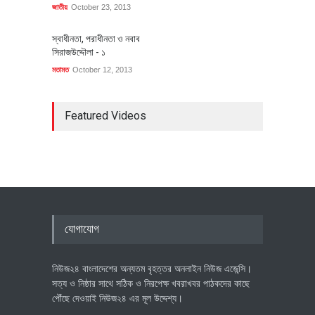
জাতীয়
October 23, 2013
স্বাধীনতা, পরাধীনতা ও নবাব
সিরাজউদ্দৌলা - ১
মতামত
October 12, 2013
Featured Videos
যোগাযোগ
নিউজ২৪ বাংলাদেশের অন্যতম বৃহত্তর অনলাইন নিউজ এজেন্সি।
সত্য ও নিষ্ঠার সাথে সঠিক ও নিরপেক্ষ খবরাখবর পাঠকদের কাছে
পৌঁছে দেওয়াই নিউজ২৪ এর মূল উদ্দেশ্য।