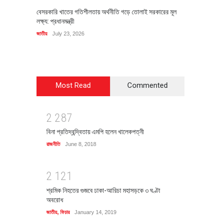
বেসরকারি খাতের গতিশীলতায় অর্থনীতি গড়ে তোলাই সরকারের মূল
বহিষ্কৃত 
লক্ষ্য: প্রধানমন্ত্রী
চি‌ঠি
জাতীয়
July 23, 2026
রাজনীতি
J
Most Read
Commented
2
2
8
7
বিনা প্রতিদ্বন্দ্বিতায় এমপি হলেন খালেকপত্নী
রাজনীতি
June 8, 2018
2
1
2
1
শ্রমিক নিহতের গুজবে ঢাকা-আরিচা মহাসড়কে ৩ ঘণ্টা
অবরোধ
জাতীয়
,
ফিচার
January 14, 2019