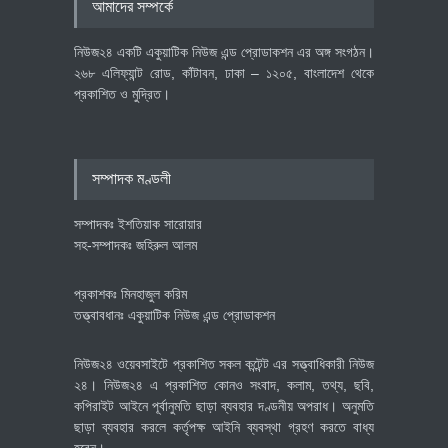
আমাদের সম্পর্কে
পোশাক শিল্পে নতুন উদ্যোগ
অর্থনীতি
July 23, 2026
নিউজ২৪ একটি একুয়াটিক নিউজ এন্ড প্রোডাকশন এর অঙ্গ সংগঠন।
২৬৮ এলিফ্যান্ট রোড, কাঁটাবন, ঢাকা – ১২০৫, বাংলাদেশ থেকে
প্রকাশিত ও মুদ্রিত।
বেসরকারি খাতের গতিশীলতায় অর্থনীতি
গড়ে তোলাই সরকারের মূল লক্ষ্য:
প্রধানমন্ত্রী
সম্পাদক মণ্ডলী
জাতীয়
July 23, 2026
সম্পাদকঃ ইশতিয়াক সারোয়ার
সহ-সম্পাদকঃ জহিরুল আলম
প্রকাশকঃ মিনহাজুল করিম
তত্ত্বাবধানঃ একুয়াটিক নিউজ এন্ড প্রোডাকশন
নিউজ২৪ ওয়েবসাইটে প্রকাশিত সকল কন্টেন্ট এর সত্ত্বাধিকারী নিউজ
২৪। নিউজ২৪ এ প্রকাশিত কোনও সংবাদ, কলাম, তথ্য, ছবি,
কপিরাইট আইনে পূর্বানুমতি ছাড়া ব্যবহার দণ্ডনীয় অপরাধ। অনুমতি
ছাড়া ব্যবহার করলে কর্তৃপক্ষ আইনি ব্যবস্থা গ্রহণ করতে বাধ্য
হবেন।