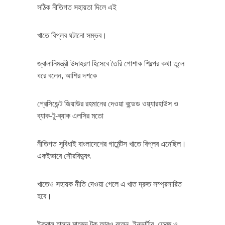
সঠিক নীতিগত সহায়তা দিলে এই
খাতে বিপ্লব ঘটানো সম্ভব।
জ্বালানিমন্ত্রী উদাহরণ হিসেবে তৈরি পোশাক শিল্পের কথা তুলে
ধরে বলেন, আশির দশকে
প্রেসিডেন্ট জিয়াউর রহমানের দেওয়া বন্ডেড ওয়্যারহাউস ও
ব্যাক-টু-ব্যাক এলসির মতো
নীতিগত সুবিধাই বাংলাদেশের গার্মেন্টস খাতে বিপ্লব এনেছিল।
একইভাবে সৌরবিদ্যুৎ
খাতেও সহায়ক নীতি দেওয়া গেলে এ খাত দ্রুত সম্প্রসারিত
হবে।
ইকবাল হাসান মাহমুদ টুকু আরও বলেন, ইনভার্টার, ফ্রেম ও