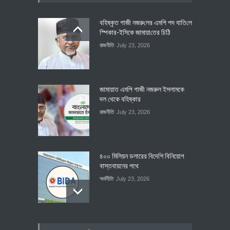
বহিষ্কৃত গাজী নজরু‌লের এম‌পি পদ বা‌তি‌লে
স্পিকার-ইসিকে জামায়া‌তের চি‌ঠি
রাজনীতি
July 23, 2026
জামায়াত এমপি গাজী নজরুল ইসলামকে
দল থেকে বহিষ্কার
রাজনীতি
July 23, 2026
৪০০ মিলিয়ন ডলারের বিদেশি বিনিয়োগ
বাস্তবায়নের পথে
অর্থনীতি
July 23, 2026
বৈশ্বিক প্রতিযোগিতা সক্ষমতা বাড়াতে