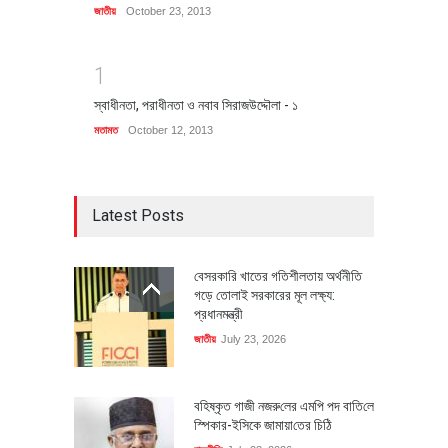
জাতীয়
October 23, 2013
1
স্বাধীনতা, পরাধীনতা ও নবাব সিরাজউদ্দৌলা - ১
মতামত
October 12, 2013
Latest Posts
বেসরকারি খাতের গতিশীলতায় অর্থনীতি
গড়ে তোলাই সরকারের মূল লক্ষ্য:
প্রধানমন্ত্রী
জাতীয়
July 23, 2026
বহিষ্কৃত গাজী নজরু‌লের এম‌পি পদ বা‌তি‌লে
স্পিকার-ইসিকে জামায়া‌তের চি‌ঠি