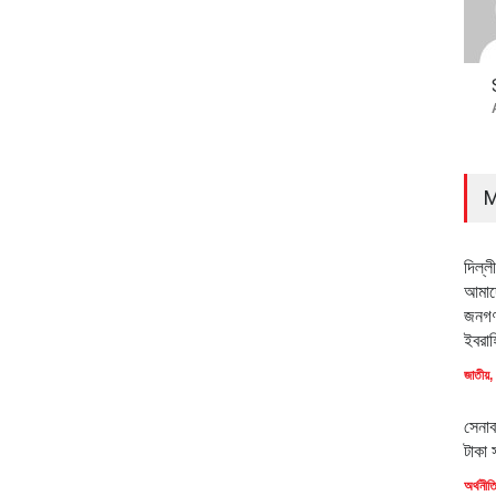
M
দিল্ল
আমাদে
জনগণ
ইবরাহ
জাতীয়
,
সেনাব
টাকা 
অর্থনীত