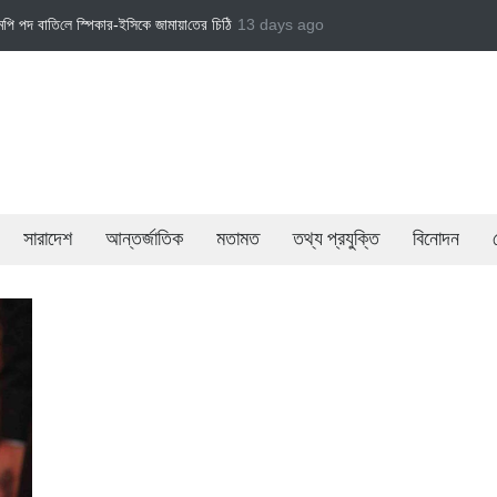
ে স্পিকার-ইসিকে জামায়া‌তের চি‌ঠি
জামায়াত এমপি গাজী নজরুল ইসলামকে দল থেকে বহিষ্কার
13 days ago
ব
সারাদেশ
আন্তর্জাতিক
মতামত
তথ্য প্রযুক্তি
বিনোদন