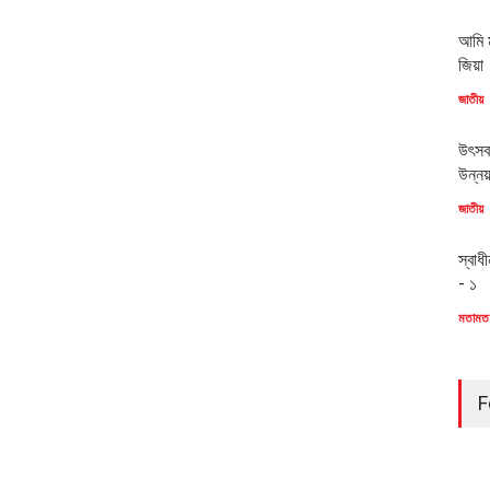
আমি ম
জিয়া
জাতীয়
উৎসব
উন্ন
জাতীয়
স্বাধ
- ১
মতামত
F