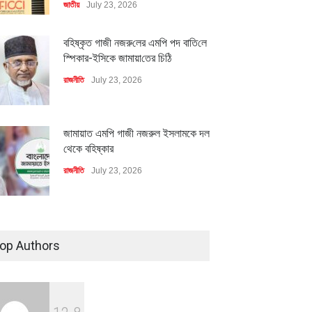
জাতীয়
July 23, 2026
বহিষ্কৃত গাজী নজরু‌লের এম‌পি পদ বা‌তি‌লে
স্পিকার-ইসিকে জামায়া‌তের চি‌ঠি
রাজনীতি
July 23, 2026
জামায়াত এমপি গাজী নজরুল ইসলামকে দল
থেকে বহিষ্কার
রাজনীতি
July 23, 2026
৪০০ মিলিয়ন ডলারের বিদেশি বিনিয়োগ
বাস্তবায়নের পথে
op Authors
অর্থনীতি
July 23, 2026