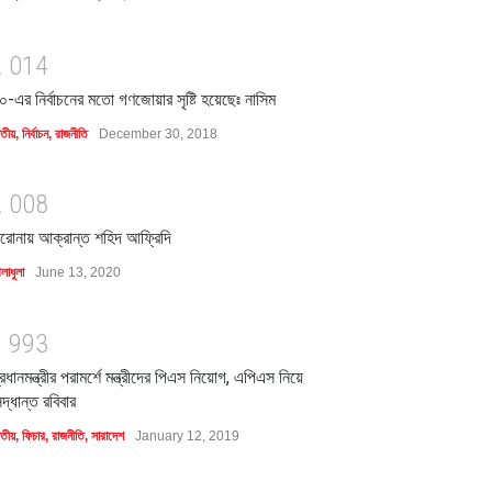
2
0
1
4
০-এর নির্বাচনের মতো গণজোয়ার সৃষ্টি হয়েছেঃ নাসিম
াতীয়
,
নির্বাচন
,
রাজনীতি
December 30, 2018
2
0
0
8
রোনায় আক্রান্ত শহিদ আফ্রিদি
লাধুলা
June 13, 2020
1
9
9
3
্রধানমন্ত্রীর পরামর্শে মন্ত্রীদের পিএস নিয়োগ, এপিএস নিয়ে
িদ্ধান্ত রবিবার
াতীয়
,
ফিচার
,
রাজনীতি
,
সারাদেশ
January 12, 2019