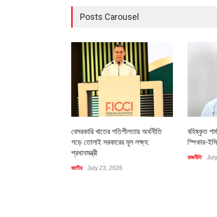
Posts Carousel
বেসরকারি খাতের গতিশীলতায় অর্থনীতি
বহিষ্কৃত গা
গড়ে তোলাই সরকারের মূল লক্ষ্য:
স্পিকার-ইসি
প্রধানমন্ত্রী
রাজনীতি
Jul
জাতীয়
July 23, 2026