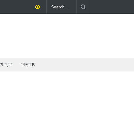
েসরকারি খাতের গতিশীলতায় অর্থনীতি গড়ে তোলাই সরকারের মূল লক্ষ্য: প্রধানমন্ত্রী
খেলাধুলা
অন্যান্য