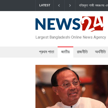
বহিষ্কৃত গাজী নজরু‌লের এম‌পি পদ বা‌তি‌ল
LATEST
Largest Bangladeshi Online News Agency
প্রথম পাতা
জাতীয়
রাজনীতি
অর্থনীতি