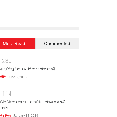
Most Read
Commented
2
2
8
0
িনা প্রতিদ্বন্দ্বিতায় এমপি হলেন খালেকপত্নী
জনীতি
June 8, 2018
2
1
1
4
্রমিক নিহতের গুজবে ঢাকা-আরিচা মহাসড়কে ৩ ঘণ্টা
বরোধ
াতীয়
,
ফিচার
January 14, 2019