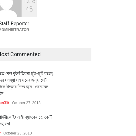
1
2
8
বৈশ্বিক প্রতিযোগিতা সক্ষমতা বাড়াতে
পোশাক শিল্পে নতুন উদ্যোগ
4
8
অর্থনীতি
July 23, 2026
Staff Reporter
ADMINISTRATOR
ost Commented
ীতে কেন কুটনীতিকরা ছুটা-ছুটি করেন,
র সমস্যা সমাধানের জন্য, সেটা
কে উত্তর দিতে হবে : জেনারেল
িম
রাজনীতি
October 27, 2013
াহিনীকে ইসলামী ব্যাংকের ১৫ কোটি
সহায়তা
ি
October 23, 2013