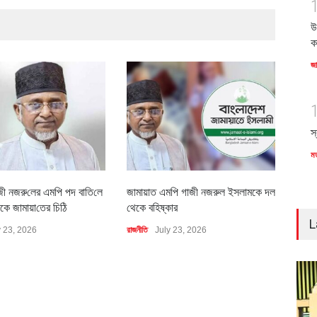
উ
ক
জ
স
ম
জী নজরু‌লের এম‌পি পদ বা‌তি‌লে
জামায়াত এমপি গাজী নজরুল ইসলামকে দল
৪০০ 
কে জামায়া‌তের চি‌ঠি
থেকে বহিষ্কার
বাস্ত
L
y 23, 2026
রাজনীতি
July 23, 2026
অর্থনীত