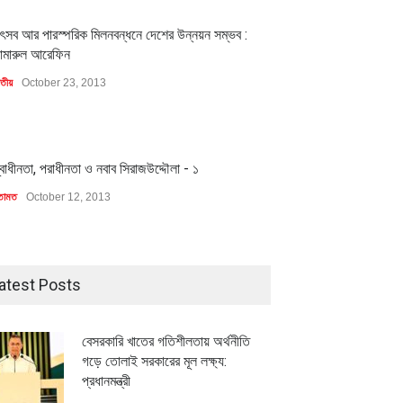
1
ৎসব আর পারস্পরিক মিলনবন্ধনে দেশের উন্নয়ন সম্ভব :
ামারুল আরেফিন
াতীয়
October 23, 2013
1
্বাধীনতা, পরাধীনতা ও নবাব সিরাজউদ্দৌলা - ১
তামত
October 12, 2013
মিলিয়ন ডলারের বিদেশি বিনিয়োগ
বৈশ্বিক প্রতিযোগিতা সক্ষমতা বাড়াতে
বায়নের পথে
পোশাক শিল্পে নতুন উদ্যোগ
atest Posts
ি
July 23, 2026
অর্থনীতি
July 23, 2026
বেসরকারি খাতের গতিশীলতায় অর্থনীতি
গড়ে তোলাই সরকারের মূল লক্ষ্য:
প্রধানমন্ত্রী