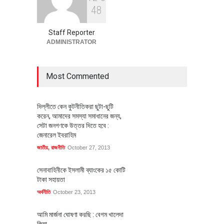
বৈশ্বিক প্রতিযোগিতা সক্ষমতা বাড়াতে
4
8
পোশাক শিল্পে নতুন উদ্যোগ
অর্থনীতি
July 23, 2026
Staff Reporter
ADMINISTRATOR
Most Commented
দিল্লীতে কেন কুটনীতিকরা ছুটা-ছুটি
করেন, আমাদের সমস্যা সমাধানের জন্য,
সেটা জনগণকে উত্তর দিতে হবে :
জেনারেল ইবরাহিম
জাতীয়
,
রাজনীতি
October 27, 2013
সেনাবাহিনীকে ইসলামী ব্যাংকের ১৫ কোটি
টাকা সহায়তা
অর্থনীতি
October 23, 2013
আমি মার্জনা ঘোষণা করছি : বেগম খালেদা