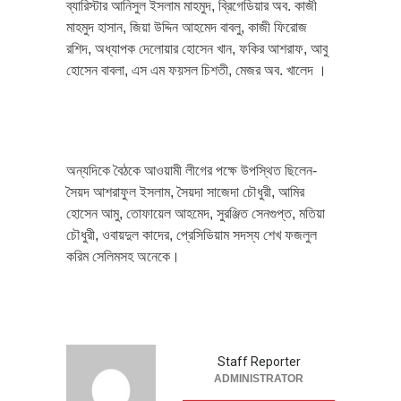
ব্যারিস্টার আনিসুল ইসলাম মাহমুদ, ব্রিগেডিয়ার অব. কাজী
মাহমুদ হাসান, জিয়া উদ্দিন আহমেদ বাবলু, কাজী ফিরোজ
রশিদ, অধ্যাপক দেলোয়ার হোসেন খান, ফকির আশরাফ, আবু
হোসেন বাবলা, এস এম ফয়সল চিশতী, মেজর অব. খালেদ ।
অন্যদিকে বৈঠকে আওয়ামী লীগের পক্ষে উপস্থিত ছিলেন-
সৈয়দ আশরাফুল ইসলাম, সৈয়দা সাজেদা চৌধুরী, আমির
হোসেন আমু, তোফায়েল আহমেদ, সুরঞ্জিত সেনগুপ্ত, মতিয়া
চৌধুরী, ওবায়দুল কাদের, প্রেসিডিয়াম সদস্য শেখ ফজলুল
করিম সেলিমসহ অনেকে।
Staff Reporter
ADMINISTRATOR