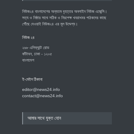
নিউজ২৪ বাংলাদেশের অন্যতম বৃহত্তর অনলাইন নিউজ এজেন্সি।
সত্য ও নিষ্ঠার সাথে সঠিক ও নিরপেক্ষ খবরাখবর পাঠকদের কাছে
পৌঁছে দেওয়াই নিউজ২৪ এর মূল উদ্দেশ্য।
নিউজ ২৪
২৬৮ এলিফ্যান্ট রোড
কাঁটাবন, ঢাকা - ১২০৫
বাংলাদেশ
ই-মেইল ঠিকানা
editor@news24.info
contact@news24.info
আমার সাথে যুক্ত হোন