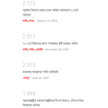
2
1
1
5
শ্রমিক নিহতের গুজবে ঢাকা-আরিচা মহাসড়কে ৩ ঘণ্টা
অবরোধ
জাতীয়
,
ফিচার
January 14, 2019
2
0
1
5
৭০-এর নির্বাচনের মতো গণজোয়ার সৃষ্টি হয়েছেঃ নাসিম
জাতীয়
,
নির্বাচন
,
রাজনীতি
December 30, 2018
2
0
1
0
করোনায় আক্রান্ত শহিদ আফ্রিদি
খেলাধুলা
June 13, 2020
1
9
9
4
প্রধানমন্ত্রীর পরামর্শে মন্ত্রীদের পিএস নিয়োগ, এপিএস নিয়ে
সিদ্ধান্ত রবিবার