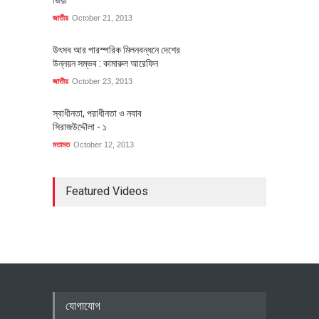
জিয়া
জাতীয়
October 21, 2013
উৎসব আর পারস্পরিক মিলনবন্ধনে দেশের
উন্নয়ন সম্ভব : কামারুল আরেফিন
জাতীয়
October 23, 2013
স্বাধীনতা, পরাধীনতা ও নবাব
সিরাজউদ্দৌলা - ১
মতামত
October 12, 2013
Featured Videos
যোগাযোগ