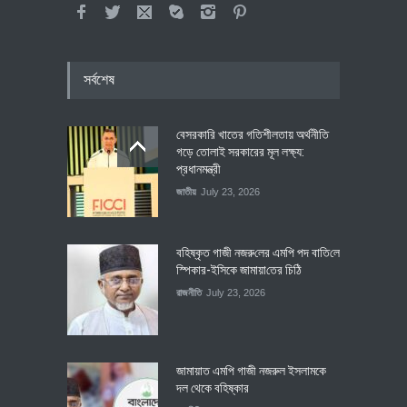
সর্বশেষ
বেসরকারি খাতের গতিশীলতায় অর্থনীতি
গড়ে তোলাই সরকারের মূল লক্ষ্য:
প্রধানমন্ত্রী
জাতীয়
July 23, 2026
বহিষ্কৃত গাজী নজরু‌লের এম‌পি পদ বা‌তি‌লে
স্পিকার-ইসিকে জামায়া‌তের চি‌ঠি
রাজনীতি
July 23, 2026
জামায়াত এমপি গাজী নজরুল ইসলামকে
দল থেকে বহিষ্কার