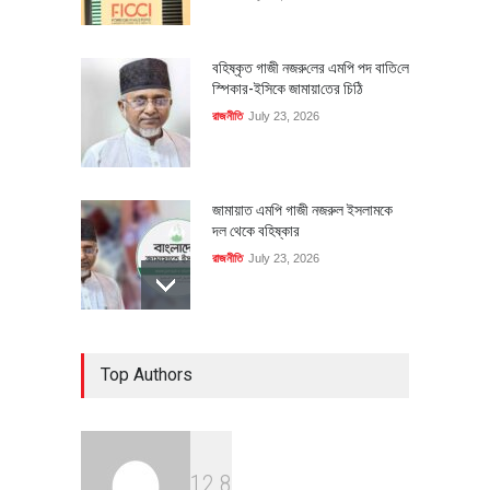
বহিষ্কৃত গাজী নজরু‌লের এম‌পি পদ বা‌তি‌লে
স্পিকার-ইসিকে জামায়া‌তের চি‌ঠি
রাজনীতি
July 23, 2026
জামায়াত এমপি গাজী নজরুল ইসলামকে
দল থেকে বহিষ্কার
রাজনীতি
July 23, 2026
৪০০ মিলিয়ন ডলারের বিদেশি বিনিয়োগ
Top Authors
বাস্তবায়নের পথে
অর্থনীতি
July 23, 2026
1
2
8