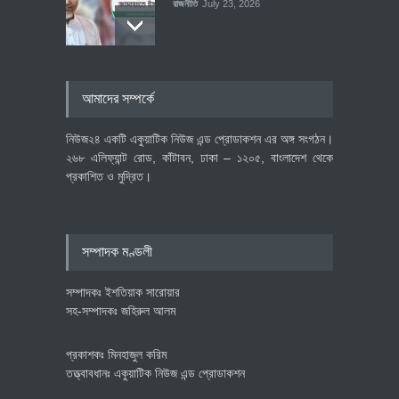
রাজনীতি
July 23, 2026
৪০০ মিলিয়ন ডলারের বিদেশি বিনিয়োগ
আমাদের সম্পর্কে
বাস্তবায়নের পথে
অর্থনীতি
July 23, 2026
নিউজ২৪ একটি একুয়াটিক নিউজ এন্ড প্রোডাকশন এর অঙ্গ সংগঠন।
২৬৮ এলিফ্যান্ট রোড, কাঁটাবন, ঢাকা – ১২০৫, বাংলাদেশ থেকে
প্রকাশিত ও মুদ্রিত।
বৈশ্বিক প্রতিযোগিতা সক্ষমতা বাড়াতে
পোশাক শিল্পে নতুন উদ্যোগ
অর্থনীতি
July 23, 2026
সম্পাদক মণ্ডলী
সম্পাদকঃ ইশতিয়াক সারোয়ার
সহ-সম্পাদকঃ জহিরুল আলম
প্রকাশকঃ মিনহাজুল করিম
তত্ত্বাবধানঃ একুয়াটিক নিউজ এন্ড প্রোডাকশন