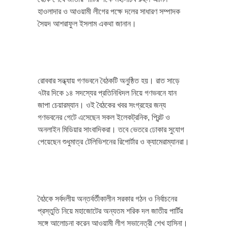
হাওলাদার ও আওয়ামী লীগের পক্ষে দলের সাধারণ সম্পাদক
সৈয়দ আশরাফুল ইসলাম একথা জানান।
রোববার সন্ধ্যায় গণভবনে বৈঠকটি অনুষ্ঠিত হয়। রাত সাড়ে
৭টার দিকে ১৪ সদস্যের প্রতিনিধিদল নিয়ে গণভবনে যান
জাপা চেয়ারম্যান। ওই বৈঠকের খবর সংগ্রহের জন্য
গণভবনের গেটে এসেছেন সকল ‌ইলেকট্রনিক, প্রিন্ট ও
অনলাইন মিডিয়ার সাংবাদিকরা। তবে ভেতরে ঢোকার সুযোগ
পেয়েছেন শুধুমাত্র টেলিভিশনের রিপোর্টার ও ক্যামেরাম্যানরা।
বৈঠকে সর্বদলীয় অন্তর্বর্তীকালীন সরকার গঠন ও নির্বাচনের
প্রস্তুতি নিয়ে মহাজোটের অন্যতম শরিক দল জাতীয় পার্টির
সঙ্গে আলোচনা করেন আওয়ামী লীগ সভানেত্রী শেখ হাসিনা।