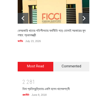
বেসরকারি খাতের গতিশীলতায় অর্থনীতি গড়ে তোলাই সরকারের মূল
বহিষ্কৃত 
লক্ষ্য: প্রধানমন্ত্রী
চি‌ঠি
জাতীয়
July 23, 2026
রাজনীতি
J
Most Read
Commented
2
2
8
1
বিনা প্রতিদ্বন্দ্বিতায় এমপি হলেন খালেকপত্নী
রাজনীতি
June 8, 2018