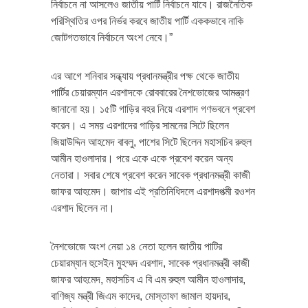
নির্বাচনে না আসলেও জাতীয় পার্টি নির্বাচনে যাবে। রাজনৈতিক
পরিস্থিতির ওপর নির্ভর করবে জাতীয় পার্টি এককভাবে নাকি
জোটগতভাবে নির্বাচনে অংশ নেবে।”
এর আগে শনিবার সন্ধ্যায় প্রধানমন্ত্রীর পক্ষ থেকে জাতীয়
পার্টির চেয়ারম্যান এরশাদকে রোববারের নৈশভোজের আমন্ত্রণ
জানানো হয়। ১৫টি গাড়ির বহর নিয়ে এরশাদ গণভবনে প্রবেশ
করেন। এ সময় এরশাদের গাড়ির সামনের সিটে ছিলেন
জিয়াউদ্দিন আহমেদ বাবলু, পাশের সিটে ছিলেন মহাসচিব রুহুল
আমীন হাওলাদার। পরে একে একে প্রবেশ করেন অন্য
নেতারা। সবার শেষে প্রবেশ করেন সাবেক প্রধানমন্ত্রী কাজী
জাফর আহমেদ। জাপার এই প্রতিনিধিদলে এরশাদপত্মী রওশন
এরশাদ ছিলেন না।
নৈশভোজে অংশ নেয়া ১৪ নেতা হলেন জাতীয় পাটির
চেয়ারম্যান হুসেইন মুহম্মদ এরশাদ, সাবেক প্রধানমন্ত্রী কাজী
জাফর আহমেদ, মহাসচিব এ বি এম রুহুল আমীন হাওলাদার,
বাণিজ্য মন্ত্রী জিএম কাদের, মোস্তাফা জামাল হায়দার,