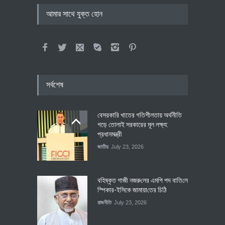
আমার সাথে যুক্ত হোন
সর্বশেষ
বেসরকারি খাতের গতিশীলতায় অর্থনীতি
গড়ে তোলাই সরকারের মূল লক্ষ্য:
প্রধানমন্ত্রী
জাতীয়
July 23, 2026
বহিষ্কৃত গাজী নজরু‌লের এম‌পি পদ বা‌তি‌লে
স্পিকার-ইসিকে জামায়া‌তের চি‌ঠি
রাজনীতি
July 23, 2026