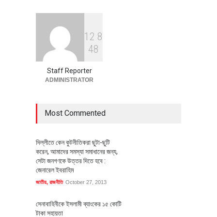
1
2
8
বৈশ্বিক প্রতিযোগিতা সক্ষমতা বাড়াতে
4
8
পোশাক শিল্পে নতুন উদ্যোগ
অর্থনীতি
July 23, 2026
Staff Reporter
ADMINISTRATOR
Most Commented
দিল্লীতে কেন কুটনীতিকরা ছুটা-ছুটি
করেন, আমাদের সমস্যা সমাধানের জন্য,
সেটা জনগণকে উত্তর দিতে হবে :
জেনারেল ইবরাহিম
জাতীয়
,
রাজনীতি
October 27, 2013
সেনাবাহিনীকে ইসলামী ব্যাংকের ১৫ কোটি
টাকা সহায়তা