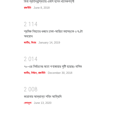
বিনা প্রতিদ্বন্দ্বিতায় এমপি হলেন খালেকপত্নী
রাজনীতি
June 8, 2018
2
1
1
4
শ্রমিক নিহতের গুজবে ঢাকা-আরিচা মহাসড়কে ৩ ঘণ্টা
অবরোধ
জাতীয়
,
ফিচার
January 14, 2019
2
0
1
4
৭০-এর নির্বাচনের মতো গণজোয়ার সৃষ্টি হয়েছেঃ নাসিম
জাতীয়
,
নির্বাচন
,
রাজনীতি
December 30, 2018
2
0
0
8
করোনায় আক্রান্ত শহিদ আফ্রিদি
খেলাধুলা
June 13, 2020