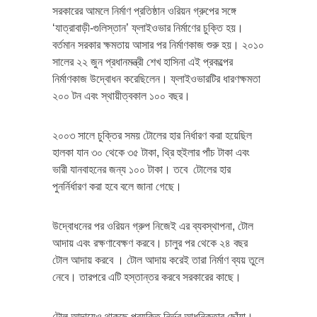
সরকারের আমলে নির্মাণ প্রতিষ্ঠান ওরিয়ন গ্রুপের সঙ্গে
‘যাত্রাবাড়ী-গুলিস্তান’ ফ্লাইওভার নির্মাণের চুক্তি হয়।
বর্তমান সরকার ক্ষমতায় আসার পর নির্মাণকাজ শুরু হয়। ২০১০
সালের ২২ জুন প্রধানমন্ত্রী শেখ হাসিনা এই প্রকল্পের
নির্মাণকাজ উদ্বোধন করেছিলেন। ফ্লাইওভারটির ধারণক্ষমতা
২০০ টন এবং স্থায়ীত্বকাল ১০০ বছর।
২০০৩ সালে চুক্তির সময় টোলের হার নির্ধারণ করা হয়েছিল
হালকা যান ৩০ থেকে ৩৫ টাকা, থ্রি হুইলার পাঁচ টাকা এবং
ভারী যানবাহনের জন্য ১০০ টাকা। তবে টোলের হার
পুনর্নির্ধারণ করা হবে বলে জানা গেছে।
উদ্বোধনের পর ওরিয়ন গ্রুপ নিজেই এর ব্যবস্থাপনা, টোল
আদায় এবং রক্ষণাবেক্ষণ করবে। চালুর পর থেকে ২৪ বছর
টোল আদায় করবে । টোল আদায় করেই তারা নির্মাণ ব্যয় তুলে
নেবে। তারপরে এটি হস্তান্তর করবে সরকারের কাছে।
টোল আদায়েও থাকছে প্রযুক্তি নির্ভর আধুনিকতার ছোঁয়া।