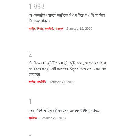
1
9
9
3
প্রধানমন্ত্রীর পরামর্শে মন্ত্রীদের পিএস নিয়োগ, এপিএস নিয়ে
সিদ্ধান্ত রবিবার
জাতীয়
,
ফিচার
,
রাজনীতি
,
সারাদেশ
January 12, 2019
2
দিল্লীতে কেন কুটনীতিকরা ছুটা-ছুটি করেন, আমাদের সমস্যা
সমাধানের জন্য, সেটা জনগণকে উত্তর দিতে হবে : জেনারেল
ইবরাহিম
জাতীয়
,
রাজনীতি
October 27, 2013
1
সেনাবাহিনীকে ইসলামী ব্যাংকের ১৫ কোটি টাকা সহায়তা
অর্থনীতি
October 23, 2013