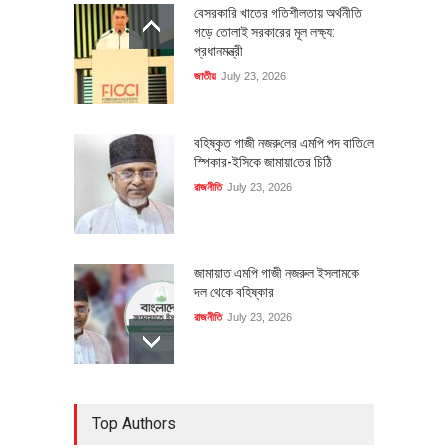
বেসরকারি খাতের গতিশীলতায় অর্থনীতি
গড়ে তোলাই সরকারের মূল লক্ষ্য:
প্রধানমন্ত্রী
জাতীয়
July 23, 2026
বহিষ্কৃত গাজী নজরু‌লের এম‌পি পদ বা‌তি‌লে
স্পিকার-ইসিকে জামায়া‌তের চি‌ঠি
রাজনীতি
July 23, 2026
জামায়াত এমপি গাজী নজরুল ইসলামকে
দল থেকে বহিষ্কার
রাজনীতি
July 23, 2026
৪০০ মিলিয়ন ডলারের বিদেশি বিনিয়োগ
Top Authors
বাস্তবায়নের পথে
অর্থনীতি
July 23, 2026