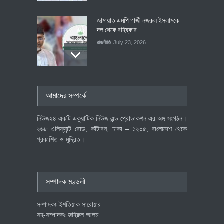
জামায়াত এমপি গাজী নজরুল ইসলামকে
দল থেকে বহিষ্কার
রাজনীতি
July 23, 2026
৪০০ মিলিয়ন ডলারের বিদেশি বিনিয়োগ
আমাদের সম্পর্কে
বাস্তবায়নের পথে
অর্থনীতি
July 23, 2026
নিউজ২৪ একটি একুয়াটিক নিউজ এন্ড প্রোডাকশন এর অঙ্গ সংগঠন।
২৬৮ এলিফ্যান্ট রোড, কাঁটাবন, ঢাকা – ১২০৫, বাংলাদেশ থেকে
প্রকাশিত ও মুদ্রিত।
বৈশ্বিক প্রতিযোগিতা সক্ষমতা বাড়াতে
পোশাক শিল্পে নতুন উদ্যোগ
অর্থনীতি
July 23, 2026
সম্পাদক মণ্ডলী
সম্পাদকঃ ইশতিয়াক সারোয়ার
সহ-সম্পাদকঃ জহিরুল আলম