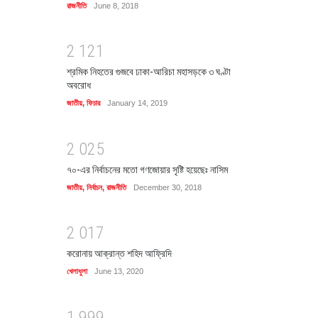
রাজনীতি
June 8, 2018
2
1
2
1
শ্রমিক নিহতের গুজবে ঢাকা-আরিচা মহাসড়কে ৩ ঘণ্টা
অবরোধ
জাতীয়
,
ফিচার
January 14, 2019
2
0
2
5
৭০-এর নির্বাচনের মতো গণজোয়ার সৃষ্টি হয়েছেঃ নাসিম
জাতীয়
,
নির্বাচন
,
রাজনীতি
December 30, 2018
2
0
1
7
করোনায় আক্রান্ত শহিদ আফ্রিদি
খেলাধুলা
June 13, 2020
1
9
9
9