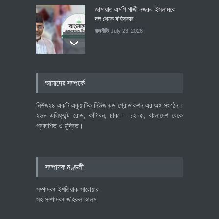
জামায়াত এমপি গাজী নজরুল ইসলামকে
দল থেকে বহিষ্কার
রাজনীতি
July 23, 2026
৪০০ মিলিয়ন ডলারের বিদেশি বিনিয়োগ
আমাদের সম্পর্কে
বাস্তবায়নের পথে
অর্থনীতি
July 23, 2026
নিউজ২৪ একটি একুয়াটিক নিউজ এন্ড প্রোডাকশন এর অঙ্গ সংগঠন।
২৬৮ এলিফ্যান্ট রোড, কাঁটাবন, ঢাকা – ১২০৫, বাংলাদেশ থেকে
প্রকাশিত ও মুদ্রিত।
বৈশ্বিক প্রতিযোগিতা সক্ষমতা বাড়াতে
পোশাক শিল্পে নতুন উদ্যোগ
অর্থনীতি
July 23, 2026
সম্পাদক মণ্ডলী
সম্পাদকঃ ইশতিয়াক সারোয়ার
সহ-সম্পাদকঃ জহিরুল আলম