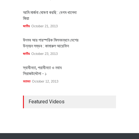
আমি মার্জনা ঘোষণা করছি : বেগম খালেদা
জিয়া
জাতীয়
October 21, 2013
উৎসব আর পারস্পরিক মিলনবন্ধনে দেশের
উন্নয়ন সম্ভব : কামারুল আরেফিন
জাতীয়
October 23, 2013
স্বাধীনতা, পরাধীনতা ও নবাব
সিরাজউদ্দৌলা - ১
মতামত
October 12, 2013
Featured Videos