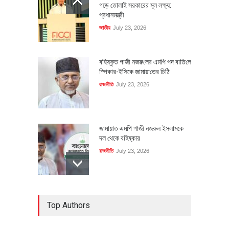
গড়ে তোলাই সরকারের মূল লক্ষ্য:
প্রধানমন্ত্রী
জাতীয়
July 23, 2026
বহিষ্কৃত গাজী নজরু‌লের এম‌পি পদ বা‌তি‌লে
স্পিকার-ইসিকে জামায়া‌তের চি‌ঠি
রাজনীতি
July 23, 2026
জামায়াত এমপি গাজী নজরুল ইসলামকে
দল থেকে বহিষ্কার
রাজনীতি
July 23, 2026
৪০০ মিলিয়ন ডলারের বিদেশি বিনিয়োগ
Top Authors
বাস্তবায়নের পথে
অর্থনীতি
July 23, 2026