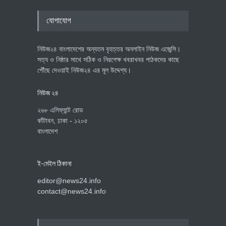
যোগাযোগ
নিউজ২৪ বাংলাদেশের অন্যতম বৃহত্তর অনলাইন নিউজ এজেন্সি।
সত্য ও নিষ্ঠার সাথে সঠিক ও নিরপেক্ষ খবরাখবর পাঠকদের কাছে
পৌঁছে দেওয়াই নিউজ২৪ এর মূল উদ্দেশ্য।
নিউজ ২৪
২৬৮ এলিফ্যান্ট রোড
কাঁটাবন, ঢাকা - ১২০৫
বাংলাদেশ
ই-মেইল ঠিকানা
editor@news24.info
contact@news24.info