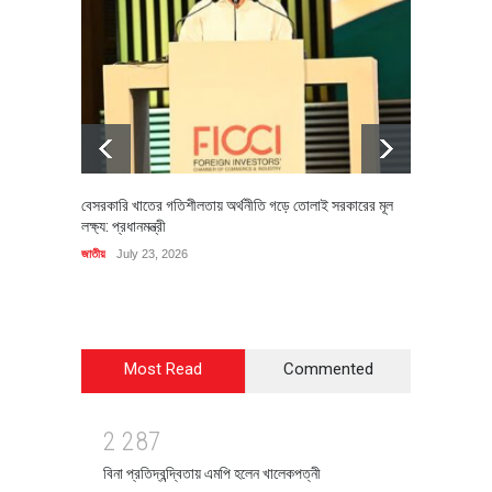
বেসরকারি খাতের গতিশীলতায় অর্থনীতি গড়ে তোলাই সরকারের মূল
বহিষ্কৃত 
লক্ষ্য: প্রধানমন্ত্রী
চি‌ঠি
জাতীয়
July 23, 2026
রাজনীতি
J
Most Read
Commented
2
2
8
7
বিনা প্রতিদ্বন্দ্বিতায় এমপি হলেন খালেকপত্নী