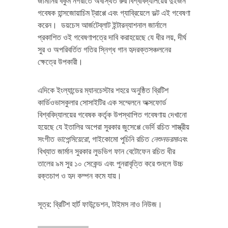
জার্মানির বকুম নগরীতে অবস্থিত রুর বিশ্ববিদ্যালয়ের দুইজন
গবেষক হান্সজোয়াচিম ট্রাপ্পে এবং গ্যাব্রিয়েলে ভল্ট এই গবেষণা
করেন। ডয়চেস আর্জটেব্লাট ইন্টারন্যাশনাল জার্নালে
প্রকাশিত ওই গবেষণাপত্রে দাবি করাহয়েছে যে ধীর লয়, দীর্ঘ
সুর ও অপরিবর্তিত গতির স্নিগ্ধ গান হৃদরক্তসঞ্চলনের
ক্ষেত্রে উপকারী।
এদিকে ইংল্যান্ডের ম্যানচেস্টার শহরে অনুষ্ঠিত ব্রিটিশ
কার্ডিওভাসকুলার সোসাইটির এক সম্মেলনে অক্সফোর্ড
বিশ্ববিদ্যালয়ের গবেষক কর্তৃক উপস্থাপিত গবেষণায় দেখানো
হয়েছে যে ইতালির অপেরা সুরকার জুসেপ্পে ভের্দি রচিত শাস্ত্রীয়
সংগীত
ভা
পেন্সিয়েরো
, গাইকোমো পুচিনি রচিত
নেশুন
ডরমা
এবং
বিখ্যাত জার্মান সুরকার লুডভিগ ফান বেটোফেন রচিত ধীর
তালের ৯ম সুর ১০ সেকেন্ড এবং পুনরাবৃত্তি করে শুনলে উচ্চ
রক্তচাপ ও হৃদ কম্পন কমে যায়।
সূত্র: ব্রিটিশ হার্ট ফাউন্ডেশন, টাইমস নাও নিউজ।