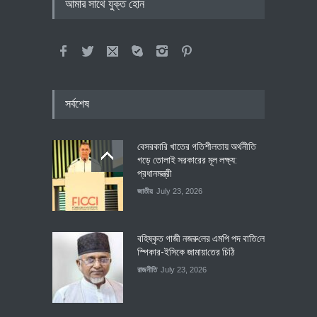
আমার সাথে যুক্ত হোন
সর্বশেষ
বেসরকারি খাতের গতিশীলতায় অর্থনীতি
গড়ে তোলাই সরকারের মূল লক্ষ্য:
প্রধানমন্ত্রী
জাতীয়
July 23, 2026
বহিষ্কৃত গাজী নজরু‌লের এম‌পি পদ বা‌তি‌লে
স্পিকার-ইসিকে জামায়া‌তের চি‌ঠি
রাজনীতি
July 23, 2026