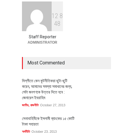
1
2
8
বৈশ্বিক প্রতিযোগিতা সক্ষমতা বাড়াতে
4
8
পোশাক শিল্পে নতুন উদ্যোগ
অর্থনীতি
July 23, 2026
Staff Reporter
ADMINISTRATOR
Most Commented
দিল্লীতে কেন কুটনীতিকরা ছুটা-ছুটি
করেন, আমাদের সমস্যা সমাধানের জন্য,
সেটা জনগণকে উত্তর দিতে হবে :
জেনারেল ইবরাহিম
জাতীয়
,
রাজনীতি
October 27, 2013
সেনাবাহিনীকে ইসলামী ব্যাংকের ১৫ কোটি
টাকা সহায়তা
অর্থনীতি
October 23, 2013