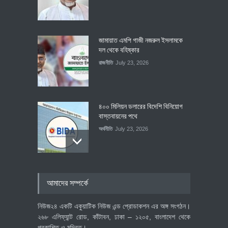
জামায়াত এমপি গাজী নজরুল ইসলামকে
দল থেকে বহিষ্কার
রাজনীতি
July 23, 2026
৪০০ মিলিয়ন ডলারের বিদেশি বিনিয়োগ
বাস্তবায়নের পথে
অর্থনীতি
July 23, 2026
বৈশ্বিক প্রতিযোগিতা সক্ষমতা বাড়াতে
আমাদের সম্পর্কে
পোশাক শিল্পে নতুন উদ্যোগ
অর্থনীতি
July 23, 2026
নিউজ২৪ একটি একুয়াটিক নিউজ এন্ড প্রোডাকশন এর অঙ্গ সংগঠন।
২৬৮ এলিফ্যান্ট রোড, কাঁটাবন, ঢাকা – ১২০৫, বাংলাদেশ থেকে
প্রকাশিত ও মুদ্রিত।