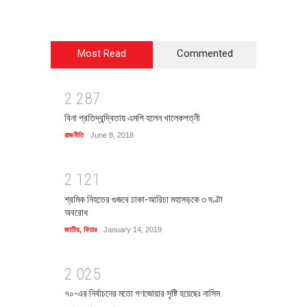
Most Read
Commented
2
2
8
7
বিনা প্রতিদ্বন্দ্বিতায় এমপি হলেন খালেকপত্নী
রাজনীতি
June 8, 2018
2
1
2
1
শ্রমিক নিহতের গুজবে ঢাকা-আরিচা মহাসড়কে ৩ ঘণ্টা
অবরোধ
জাতীয়
,
ফিচার
January 14, 2019
2
0
2
5
৭০-এর নির্বাচনের মতো গণজোয়ার সৃষ্টি হয়েছেঃ নাসিম