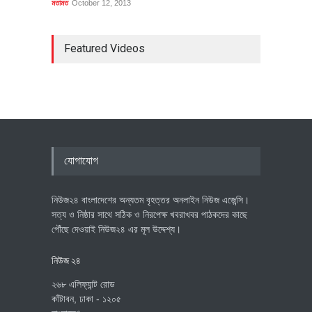
মতামত
October 12, 2013
Featured Videos
যোগাযোগ
নিউজ২৪ বাংলাদেশের অন্যতম বৃহত্তর অনলাইন নিউজ এজেন্সি।
সত্য ও নিষ্ঠার সাথে সঠিক ও নিরপেক্ষ খবরাখবর পাঠকদের কাছে
পৌঁছে দেওয়াই নিউজ২৪ এর মূল উদ্দেশ্য।
নিউজ ২৪
২৬৮ এলিফ্যান্ট রোড
কাঁটাবন, ঢাকা - ১২০৫