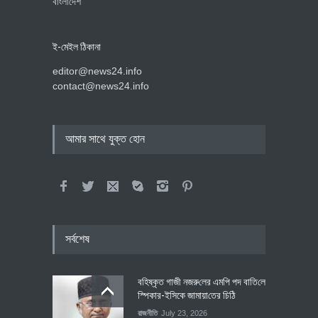
বাংলাদেশ
ই-মেইল ঠিকানা
editor@news24.info
contact@news24.info
আমার সাথে যুক্ত হোন
সর্বশেষ
বহিষ্কৃত গাজী নজরু‌লের এম‌পি পদ বা‌তি‌লে
স্পিকার-ইসিকে জামায়া‌তের চি‌ঠি
রাজনীতি
July 23, 2026