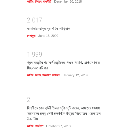
জাতীয়
,
নির্বাচন
,
রাজনীতি
December 30, 2018
2
0
1
7
করোনায় আক্রান্ত শহিদ আফ্রিদি
খেলাধুলা
June 13, 2020
1
9
9
9
প্রধানমন্ত্রীর পরামর্শে মন্ত্রীদের পিএস নিয়োগ, এপিএস নিয়ে
সিদ্ধান্ত রবিবার
জাতীয়
,
ফিচার
,
রাজনীতি
,
সারাদেশ
January 12, 2019
2
দিল্লীতে কেন কুটনীতিকরা ছুটা-ছুটি করেন, আমাদের সমস্যা
সমাধানের জন্য, সেটা জনগণকে উত্তর দিতে হবে : জেনারেল
ইবরাহিম
জাতীয়
,
রাজনীতি
October 27, 2013