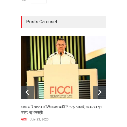
Posts Carousel
বেসরকারি খাতের গতিশীলতায় অর্থনীতি গড়ে তোলাই সরকারের মূল
বহিষ্কৃত 
লক্ষ্য: প্রধানমন্ত্রী
চি‌ঠি
জাতীয়
July 23, 2026
রাজনীতি
J