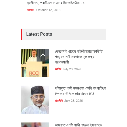
স্বাধীনতা, পরাধীনতা ও নবাব সিরাজউদ্দৌলা - ১
মতামত
October 12, 2013
Latest Posts
বেসরকারি খাতের গতিশীলতায় অর্থনীতি
গড়ে তোলাই সরকারের মূল লক্ষ্য:
প্রধানমন্ত্রী
জাতীয়
July 23, 2026
বহিষ্কৃত গাজী নজরু‌লের এম‌পি পদ বা‌তি‌লে
স্পিকার-ইসিকে জামায়া‌তের চি‌ঠি
রাজনীতি
July 23, 2026
জামায়াত এমপি গাজী নজরুল ইসলামকে