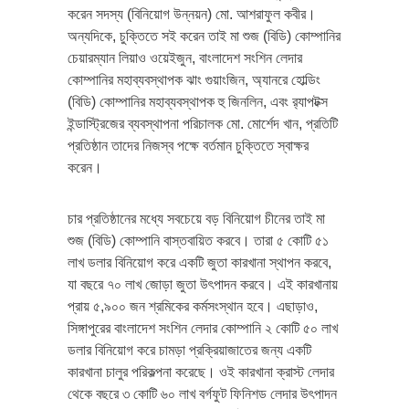
করেন সদস্য (বিনিয়োগ উন্নয়ন) মো. আশরাফুল কবীর।
অন্যদিকে, চুক্তিতে সই করেন তাই মা শুজ (বিডি) কোম্পানির
চেয়ারম্যান লিয়াও ওয়েইজুন, বাংলাদেশ সংশিন লেদার
কোম্পানির মহাব্যবস্থাপক ঝাং গুয়াংজিন, অ্যানরে হোল্ডিং
(বিডি) কোম্পানির মহাব্যবস্থাপক হু জিনলিন, এবং র‌্যাপটক্স
ইন্ডাস্ট্রিজের ব্যবস্থাপনা পরিচালক মো. মোর্শেদ খান, প্রতিটি
প্রতিষ্ঠান তাদের নিজস্ব পক্ষে বর্তমান চুক্তিতে স্বাক্ষর
করেন।
চার প্রতিষ্ঠানের মধ্যে সবচেয়ে বড় বিনিয়োগ চীনের তাই মা
শুজ (বিডি) কোম্পানি বাস্তবায়িত করবে। তারা ৫ কোটি ৫১
লাখ ডলার বিনিয়োগ করে একটি জুতা কারখানা স্থাপন করবে,
যা বছরে ৭০ লাখ জোড়া জুতা উৎপাদন করবে। এই কারখানায়
প্রায় ৫,৯০০ জন শ্রমিকের কর্মসংস্থান হবে। এছাড়াও,
সিঙ্গাপুরের বাংলাদেশ সংশিন লেদার কোম্পানি ২ কোটি ৫০ লাখ
ডলার বিনিয়োগ করে চামড়া প্রক্রিয়াজাতের জন্য একটি
কারখানা চালুর পরিকল্পনা করেছে। ওই কারখানা ক্রাস্ট লেদার
থেকে বছরে ৩ কোটি ৬০ লাখ বর্গফুট ফিনিশড লেদার উৎপাদন