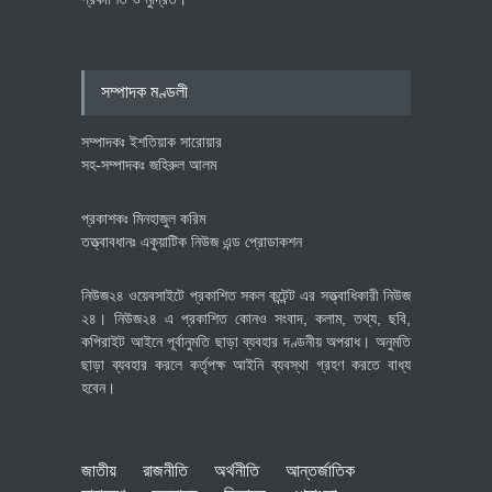
বেসরকারি খাতের গতিশীলতায় অর্থনীতি
গড়ে তোলাই সরকারের মূল লক্ষ্য:
প্রধানমন্ত্রী
সম্পাদক মণ্ডলী
জাতীয়
July 23, 2026
সম্পাদকঃ ইশতিয়াক সারোয়ার
সহ-সম্পাদকঃ জহিরুল আলম
প্রকাশকঃ মিনহাজুল করিম
তত্ত্বাবধানঃ একুয়াটিক নিউজ এন্ড প্রোডাকশন
নিউজ২৪ ওয়েবসাইটে প্রকাশিত সকল কন্টেন্ট এর সত্ত্বাধিকারী নিউজ
২৪। নিউজ২৪ এ প্রকাশিত কোনও সংবাদ, কলাম, তথ্য, ছবি,
কপিরাইট আইনে পূর্বানুমতি ছাড়া ব্যবহার দণ্ডনীয় অপরাধ। অনুমতি
ছাড়া ব্যবহার করলে কর্তৃপক্ষ আইনি ব্যবস্থা গ্রহণ করতে বাধ্য
হবেন।
জাতীয়
রাজনীতি
অর্থনীতি
আন্তর্জাতিক