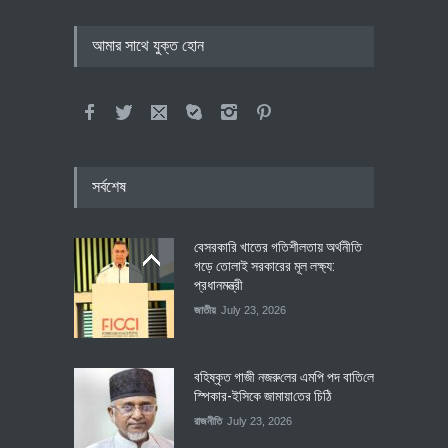
আমার সাথে যুক্ত হোন
সর্বশেষ
বেসরকারি খাতের গতিশীলতায় অর্থনীতি
গড়ে তোলাই সরকারের মূল লক্ষ্য:
প্রধানমন্ত্রী
জাতীয়
July 23, 2026
বহিষ্কৃত গাজী নজরু‌লের এম‌পি পদ বা‌তি‌লে
স্পিকার-ইসিকে জামায়া‌তের চি‌ঠি
রাজনীতি
July 23, 2026