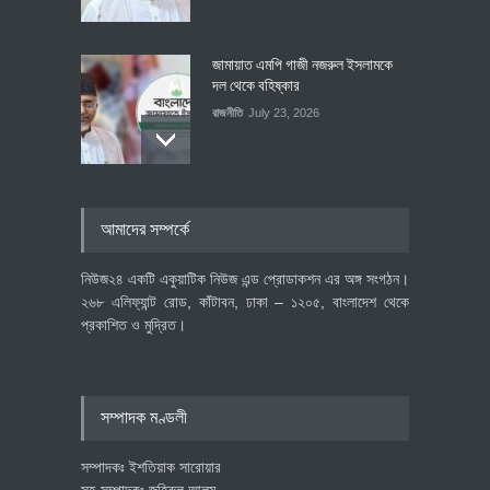
জামায়াত এমপি গাজী নজরুল ইসলামকে
দল থেকে বহিষ্কার
রাজনীতি
July 23, 2026
৪০০ মিলিয়ন ডলারের বিদেশি বিনিয়োগ
আমাদের সম্পর্কে
বাস্তবায়নের পথে
অর্থনীতি
July 23, 2026
নিউজ২৪ একটি একুয়াটিক নিউজ এন্ড প্রোডাকশন এর অঙ্গ সংগঠন।
২৬৮ এলিফ্যান্ট রোড, কাঁটাবন, ঢাকা – ১২০৫, বাংলাদেশ থেকে
প্রকাশিত ও মুদ্রিত।
বৈশ্বিক প্রতিযোগিতা সক্ষমতা বাড়াতে
পোশাক শিল্পে নতুন উদ্যোগ
অর্থনীতি
July 23, 2026
সম্পাদক মণ্ডলী
সম্পাদকঃ ইশতিয়াক সারোয়ার
সহ-সম্পাদকঃ জহিরুল আলম