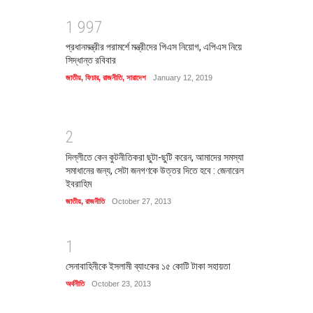
1
9
9
7
প্রধানমন্ত্রীর পরামর্শে মন্ত্রীদের পিএস নিয়োগ, এপিএস নিয়ে
সিদ্ধান্ত রবিবার
জাতীয়
,
ফিচার
,
রাজনীতি
,
সারাদেশ
January 12, 2019
2
দিল্লীতে কেন কুটনীতিকরা ছুটা-ছুটি করেন, আমাদের সমস্যা
সমাধানের জন্য, সেটা জনগণকে উত্তর দিতে হবে : জেনারেল
ইবরাহিম
জাতীয়
,
রাজনীতি
October 27, 2013
1
সেনাবাহিনীকে ইসলামী ব্যাংকের ১৫ কোটি টাকা সহায়তা
অর্থনীতি
October 23, 2013