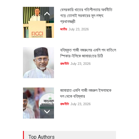
বেসরকারি খাতের গতিশীলতায় অর্থনীতি
গড়ে তোলাই সরকারের মূল লক্ষ্য:
প্রধানমন্ত্রী
জাতীয়
July 23, 2026
বহিষ্কৃত গাজী নজরু‌লের এম‌পি পদ বা‌তি‌লে
স্পিকার-ইসিকে জামায়া‌তের চি‌ঠি
রাজনীতি
July 23, 2026
জামায়াত এমপি গাজী নজরুল ইসলামকে
দল থেকে বহিষ্কার
রাজনীতি
July 23, 2026
৪০০ মিলিয়ন ডলারের বিদেশি বিনিয়োগ
Top Authors
বাস্তবায়নের পথে