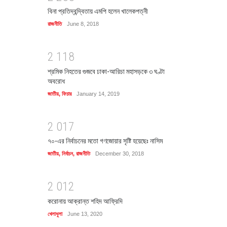
বিনা প্রতিদ্বন্দ্বিতায় এমপি হলেন খালেকপত্নী
রাজনীতি
June 8, 2018
2
1
1
8
শ্রমিক নিহতের গুজবে ঢাকা-আরিচা মহাসড়কে ৩ ঘণ্টা
অবরোধ
জাতীয়
,
ফিচার
January 14, 2019
2
0
1
7
৭০-এর নির্বাচনের মতো গণজোয়ার সৃষ্টি হয়েছেঃ নাসিম
জাতীয়
,
নির্বাচন
,
রাজনীতি
December 30, 2018
2
0
1
2
করোনায় আক্রান্ত শহিদ আফ্রিদি
খেলাধুলা
June 13, 2020