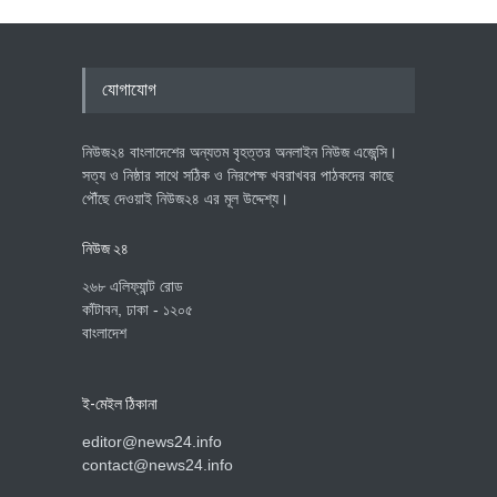
যোগাযোগ
নিউজ২৪ বাংলাদেশের অন্যতম বৃহত্তর অনলাইন নিউজ এজেন্সি।
সত্য ও নিষ্ঠার সাথে সঠিক ও নিরপেক্ষ খবরাখবর পাঠকদের কাছে
পৌঁছে দেওয়াই নিউজ২৪ এর মূল উদ্দেশ্য।
নিউজ ২৪
২৬৮ এলিফ্যান্ট রোড
কাঁটাবন, ঢাকা - ১২০৫
বাংলাদেশ
ই-মেইল ঠিকানা
editor@news24.info
contact@news24.info