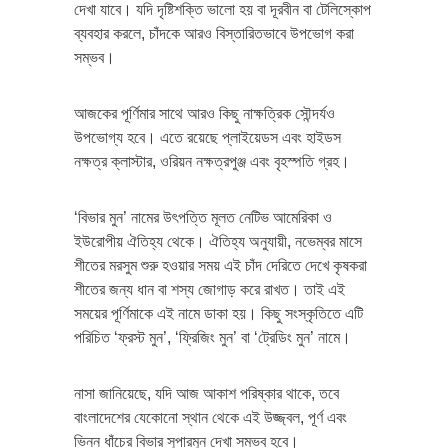
দেখা যাবে। যদি দৃষ্টিশক্তি ভালো হয় বা দূরবীন বা টেলিস্কোপ
ব্যবহার করলে, চাঁদকে আরও বিস্তারিতভাবে উপভোগ করা
সম্ভব।
আজকের পূর্ণিমার সাথে আরও কিছু নাক্ষত্রিক সৌন্দর্যও
উপভোগ্য হবে। এতে রয়েছে প্লাইয়েডস এবং হাইডস
নক্ষত্র ক্লাস্টার, ওরিয়ন নক্ষত্রপুঞ্জ এবং বৃহস্পতি গ্রহ।
‘বিভার মুন’ নামের উৎপত্তি মূলত নেটিভ আমেরিকা ও
ইউরোপীয় ঐতিহ্য থেকে। ঐতিহ্য অনুযায়ী, নভেম্বর মাসে
শীতের মরসুম শুরু হওয়ার সময় এই চাঁদ দেরিতে দেখে কৃষকরা
শীতের জন্য ধান বা শস্য জোগাড় করে রাখত। তাই এই
সময়ের পূর্ণিমাকে এই নামে ডাকা হয়। কিছু সংস্কৃতিতে এটি
পরিচিত ‘ফ্রস্ট মুন’, ‘ফ্রিজিং মুন’ বা ‘ট্রেডিং মুন’ নামে।
নাসা জানিয়েছে, যদি আজ আকাশ পরিষ্কার থাকে, তবে
বাংলাদেশের যেকোনো স্থান থেকে এই উজ্জ্বল, পূর্ণ এবং
ভিন্ন ধাঁচের বিভার সুপারমুন দেখা সম্ভব হবে।