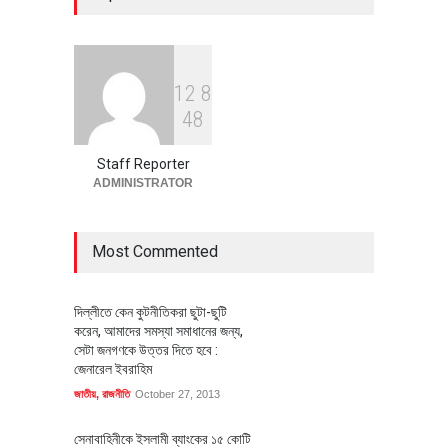
অর্থনীতি
July 23, 2026
1
2
8
বৈশ্বিক প্রতিযোগিতা সক্ষমতা বাড়াতে
4
8
পোশাক শিল্পে নতুন উদ্যোগ
অর্থনীতি
July 23, 2026
Staff Reporter
ADMINISTRATOR
Most Commented
দিল্লীতে কেন কুটনীতিকরা ছুটা-ছুটি
করেন, আমাদের সমস্যা সমাধানের জন্য,
সেটা জনগণকে উত্তর দিতে হবে :
জেনারেল ইবরাহিম
জাতীয়
,
রাজনীতি
October 27, 2013
সেনাবাহিনীকে ইসলামী ব্যাংকের ১৫ কোটি