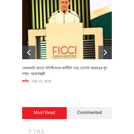
বেসরকারি খাতের গতিশীলতায় অর্থনীতি গড়ে তোলাই সরকারের মূল
বহিষ্কৃত 
লক্ষ্য: প্রধানমন্ত্রী
চি‌ঠি
জাতীয়
July 23, 2026
রাজনীতি
J
Most Read
Commented
2
2
8
3