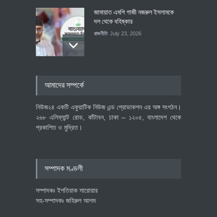
জামায়াত এমপি গাজী নজরুল ইসলামকে
দল থেকে বহিষ্কার
রাজনীতি
July 23, 2026
৪০০ মিলিয়ন ডলারের বিদেশি বিনিয়োগ
আমাদের সম্পর্কে
বাস্তবায়নের পথে
অর্থনীতি
July 23, 2026
নিউজ২৪ একটি একুয়াটিক নিউজ এন্ড প্রোডাকশন এর অঙ্গ সংগঠন।
২৬৮ এলিফ্যান্ট রোড, কাঁটাবন, ঢাকা – ১২০৫, বাংলাদেশ থেকে
প্রকাশিত ও মুদ্রিত।
বৈশ্বিক প্রতিযোগিতা সক্ষমতা বাড়াতে
পোশাক শিল্পে নতুন উদ্যোগ
অর্থনীতি
July 23, 2026
সম্পাদক মণ্ডলী
সম্পাদকঃ ইশতিয়াক সারোয়ার
সহ-সম্পাদকঃ জহিরুল আলম