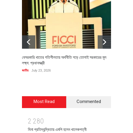
বেসরকারি খাতের গতিশীলতায় অর্থনীতি গড়ে তোলাই সরকারের মূল
বহিষ্কৃত 
লক্ষ্য: প্রধানমন্ত্রী
চি‌ঠি
জাতীয়
July 23, 2026
রাজনীতি
J
Most Read
Commented
2
2
8
0
বিনা প্রতিদ্বন্দ্বিতায় এমপি হলেন খালেকপত্নী