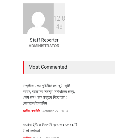
1
2
8
বৈশ্বিক প্রতিযোগিতা সক্ষমতা বাড়াতে
4
8
পোশাক শিল্পে নতুন উদ্যোগ
অর্থনীতি
July 23, 2026
Staff Reporter
ADMINISTRATOR
Most Commented
দিল্লীতে কেন কুটনীতিকরা ছুটা-ছুটি
করেন, আমাদের সমস্যা সমাধানের জন্য,
সেটা জনগণকে উত্তর দিতে হবে :
জেনারেল ইবরাহিম
জাতীয়
,
রাজনীতি
October 27, 2013
সেনাবাহিনীকে ইসলামী ব্যাংকের ১৫ কোটি
টাকা সহায়তা