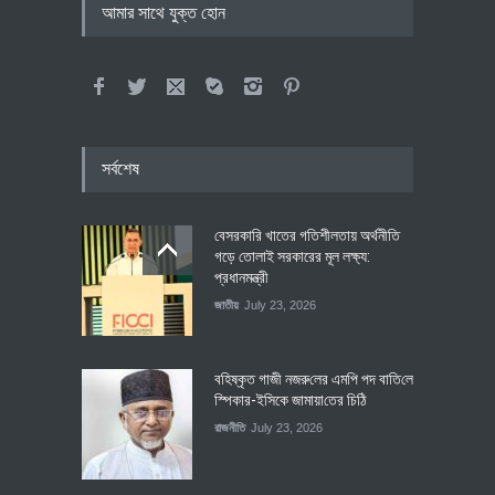
আমার সাথে যুক্ত হোন
সর্বশেষ
বেসরকারি খাতের গতিশীলতায় অর্থনীতি
গড়ে তোলাই সরকারের মূল লক্ষ্য:
প্রধানমন্ত্রী
জাতীয়
July 23, 2026
বহিষ্কৃত গাজী নজরু‌লের এম‌পি পদ বা‌তি‌লে
স্পিকার-ইসিকে জামায়া‌তের চি‌ঠি
রাজনীতি
July 23, 2026