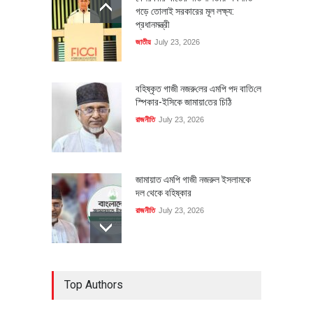
গড়ে তোলাই সরকারের মূল লক্ষ্য:
প্রধানমন্ত্রী
জাতীয়
July 23, 2026
বহিষ্কৃত গাজী নজরু‌লের এম‌পি পদ বা‌তি‌লে
স্পিকার-ইসিকে জামায়া‌তের চি‌ঠি
রাজনীতি
July 23, 2026
জামায়াত এমপি গাজী নজরুল ইসলামকে
দল থেকে বহিষ্কার
রাজনীতি
July 23, 2026
৪০০ মিলিয়ন ডলারের বিদেশি বিনিয়োগ
Top Authors
বাস্তবায়নের পথে
অর্থনীতি
July 23, 2026