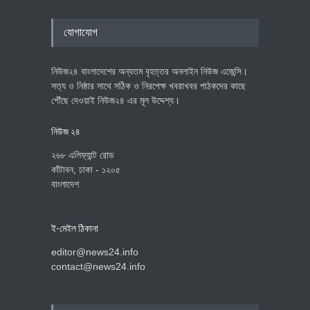
যোগাযোগ
নিউজ২৪ বাংলাদেশের অন্যতম বৃহত্তর অনলাইন নিউজ এজেন্সি।
সত্য ও নিষ্ঠার সাথে সঠিক ও নিরপেক্ষ খবরাখবর পাঠকদের কাছে
পৌঁছে দেওয়াই নিউজ২৪ এর মূল উদ্দেশ্য।
নিউজ ২৪
২৬৮ এলিফ্যান্ট রোড
কাঁটাবন, ঢাকা - ১২০৫
বাংলাদেশ
ই-মেইল ঠিকানা
editor@news24.info
contact@news24.info