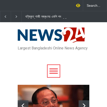
বহিষ্কৃত গাজী নজরু‌লের এম‌পি পদ
জামায়াত এমপি গাজী নজরুল ইসলামকে
বা‌তি‌লে স্পিকার-ইসিকে জামায়া‌তের চি‌ঠি
দল থেকে বহিষ্কার
Largest Bangladeshi Online News Agency