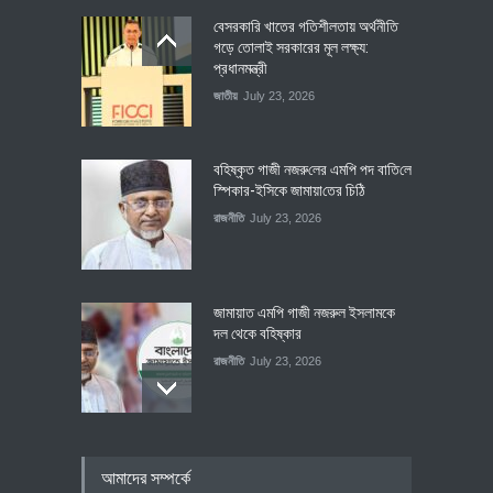
বেসরকারি খাতের গতিশীলতায় অর্থনীতি
গড়ে তোলাই সরকারের মূল লক্ষ্য:
প্রধানমন্ত্রী
জাতীয়
July 23, 2026
বহিষ্কৃত গাজী নজরু‌লের এম‌পি পদ বা‌তি‌লে
স্পিকার-ইসিকে জামায়া‌তের চি‌ঠি
রাজনীতি
July 23, 2026
জামায়াত এমপি গাজী নজরুল ইসলামকে
দল থেকে বহিষ্কার
রাজনীতি
July 23, 2026
৪০০ মিলিয়ন ডলারের বিদেশি বিনিয়োগ
আমাদের সম্পর্কে
বাস্তবায়নের পথে