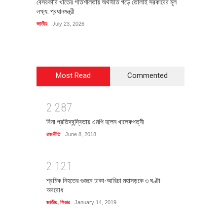
বেসরকারি খাতের গতিশীলতায় অর্থনীতি গড়ে তোলাই সরকারের মূল
বহিষ্কৃত 
লক্ষ্য: প্রধানমন্ত্রী
চি‌ঠি
জাতীয়
July 23, 2026
রাজনীতি
J
Most Read
Commented
2
2
8
7
বিনা প্রতিদ্বন্দ্বিতায় এমপি হলেন খালেকপত্নী
রাজনীতি
June 8, 2018
2
1
2
1
শ্রমিক নিহতের গুজবে ঢাকা-আরিচা মহাসড়কে ৩ ঘণ্টা
অবরোধ
জাতীয়
,
ফিচার
January 14, 2019