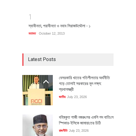
1
স্বাধীনতা, পরাধীনতা ও নবাব সিরাজউদ্দৌলা - ১
মতামত
October 12, 2013
Latest Posts
বেসরকারি খাতের গতিশীলতায় অর্থনীতি
গড়ে তোলাই সরকারের মূল লক্ষ্য:
প্রধানমন্ত্রী
জাতীয়
July 23, 2026
বহিষ্কৃত গাজী নজরু‌লের এম‌পি পদ বা‌তি‌লে
স্পিকার-ইসিকে জামায়া‌তের চি‌ঠি
রাজনীতি
July 23, 2026