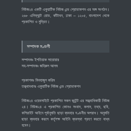
অর্থনীতি
July 23, 2026
নিউজ২৪ একটি একুয়াটিক নিউজ এন্ড প্রোডাকশন এর অঙ্গ সংগঠন।
২৬৮ এলিফ্যান্ট রোড, কাঁটাবন, ঢাকা – ১২০৫, বাংলাদেশ থেকে
প্রকাশিত ও মুদ্রিত।
বৈশ্বিক প্রতিযোগিতা সক্ষমতা বাড়াতে
পোশাক শিল্পে নতুন উদ্যোগ
অর্থনীতি
July 23, 2026
সম্পাদক মণ্ডলী
সম্পাদকঃ ইশতিয়াক সারোয়ার
সহ-সম্পাদকঃ জহিরুল আলম
প্রকাশকঃ মিনহাজুল করিম
তত্ত্বাবধানঃ একুয়াটিক নিউজ এন্ড প্রোডাকশন
নিউজ২৪ ওয়েবসাইটে প্রকাশিত সকল কন্টেন্ট এর সত্ত্বাধিকারী নিউজ
২৪। নিউজ২৪ এ প্রকাশিত কোনও সংবাদ, কলাম, তথ্য, ছবি,
কপিরাইট আইনে পূর্বানুমতি ছাড়া ব্যবহার দণ্ডনীয় অপরাধ। অনুমতি
ছাড়া ব্যবহার করলে কর্তৃপক্ষ আইনি ব্যবস্থা গ্রহণ করতে বাধ্য
হবেন।