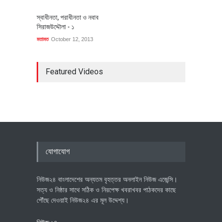
স্বাধীনতা, পরাধীনতা ও নবাব
সিরাজউদ্দৌলা - ১
মতামত
October 12, 2013
Featured Videos
যোগাযোগ
নিউজ২৪ বাংলাদেশের অন্যতম বৃহত্তর অনলাইন নিউজ এজেন্সি।
সত্য ও নিষ্ঠার সাথে সঠিক ও নিরপেক্ষ খবরাখবর পাঠকদের কাছে
পৌঁছে দেওয়াই নিউজ২৪ এর মূল উদ্দেশ্য।