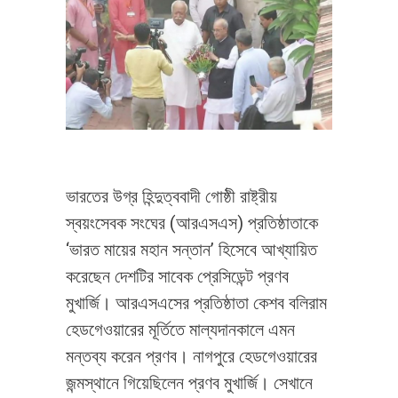
ভারতের উগ্র হিন্দুত্ববাদী গোষ্ঠী রাষ্ট্রীয়
স্বয়ংসেবক সংঘের (আরএসএস) প্রতিষ্ঠাতাকে
‘ভারত মায়ের মহান সন্তান’ হিসেবে আখ্যায়িত
করেছেন দেশটির সাবেক প্রেসিডেন্ট প্রণব
মুখার্জি। আরএসএসের প্রতিষ্ঠাতা কেশব বলিরাম
হেডগেওয়ারের মূর্তিতে মাল্যদানকালে এমন
মন্তব্য করেন প্রণব। নাগপুরে হেডগেওয়ারের
জন্মস্থানে গিয়েছিলেন প্রণব মুখার্জি। সেখানে